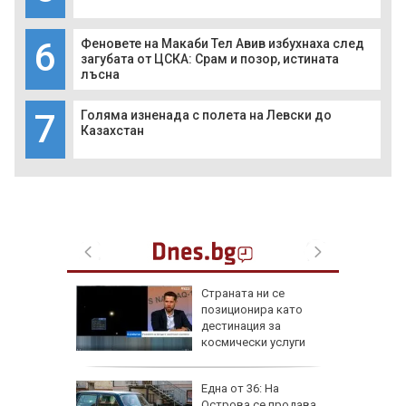
6
Феновете на Макаби Тел Авив избухнаха след
загубата от ЦСКА: Срам и позор, истината
лъсна
7
Голяма изненада с полета на Левски до
Казахстан
а най-
Страната ни се
ник на
позиционира като
дестинация за
космически услуги
на
Една от 36: На
нал в
Острова се продава