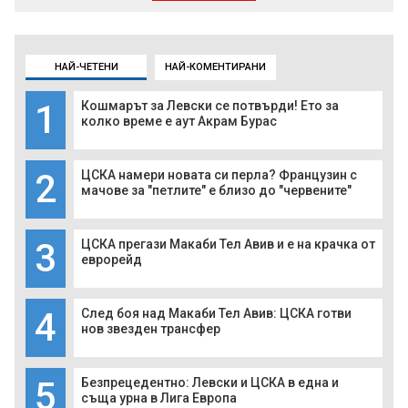
НАЙ-ЧЕТЕНИ
НАЙ-КОМЕНТИРАНИ
1
Кошмарът за Левски се потвърди! Ето за
колко време е аут Акрам Бурас
2
ЦСКА намери новата си перла? Французин с
мачове за "петлите" е близо до "червените"
3
ЦСКА прегази Макаби Тел Авив и е на крачка от
еврорейд
4
След боя над Макаби Тел Авив: ЦСКА готви
нов звезден трансфер
5
Безпрецедентно: Левски и ЦСКА в една и
съща урна в Лига Европа