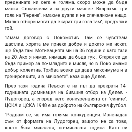
преднината ни сега е голяма, скоро може да бъде
малка. Съжалявам и за други мачове. Вкарахме три
гола на "Герена", имахме дузпа и не спечелихме нищо.
Малко отбори могат да вкарат три гола там", продължи
той.
"Имам договор с Локомотив. Там се чувствам
щастлив, хората ме приеха добре и докато ме искат,
ще бъда там. Мотивацията ми на 36 години е като тази
на 20. Ако я нямах, нямаше да бъда тук . Старая се да
бъда пример за по-младите и мисля, че в Локо имаме
добър колектив. Трябва всеки да дава максимума и в
тренировките, и в мачовете", каза още Делев.
През тази година Левски е на път да прекрати 14-
годишната доминация на бившия отбор на Делев -
Лудогорец, а според него конкуренцията от "сините",
ЦСКА и ЦСКА 1948 е за доброто на българския футбол.
"Радвам се, че има голяма конкуренция. Изненадан
съм от формата на Лудогорец, защото не са това,
което бяха миналата, по-миналата година. Като си