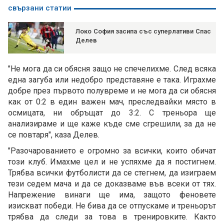
свързани статии
Локо София засипа със суперлативи Спас
Делев
"Не мога да си обясня защо не спечелихме. След всяка
една загуба или недобро представяне е така. Играхме
добре през първото полувреме и не мога да си обясня
как от 0:2 в един важен мач, преследвайки място в
осмицата, ни обръщат до 3:2. С треньора ще
анализираме и ще каже къде сме сгрешили, за да не
се повтаря", каза Делев.
"Разочарованието е огромно за всички, които обичат
този клуб. Имахме цел и не успяхме да я постигнем.
Трябва всички футболисти да се стегнем, да изиграем
тези седем мача и да се доказваме във всеки от тях.
Напрежение винаги ще има, защото феновете
изискват победи. Не бива да се отпускаме и треньорът
трябва да следи за това в тренировките. Както