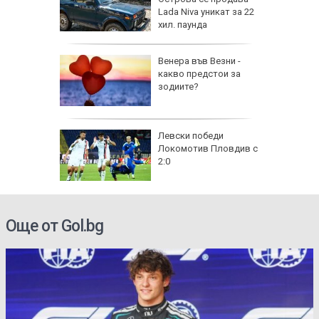
Lada Niva уникат за 22
хил. паунда
рола по
Венера във Везни -
какво предстои за
а арести
зодиите?
Левски победи
Локомотив Пловдив с
2:0
Още от Gol.bg