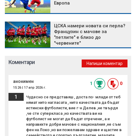
Европа
ЦСКА намери новата си перла?
Французин с мачове за
"петлите" е близо до
"червените"
Коментари
Напиши коментар
анонимен
1
0
15:26 | 17 апр 2026 г.
1
Чудесно се представяш , доста по- млади от теб
нямат нито нагласата , нито качествата да бъдат
истински футболисти, вие г-н Делев ,не твърдя
,че сте суперкласа ,но качествата ви на
футболист не могат да бъдат отречени , а и
направихте добри мачове с националния ,не съм
фен на Локо ,но ви пожелавам здраве и щастие в
семейството и спортно дълголетие ,младите