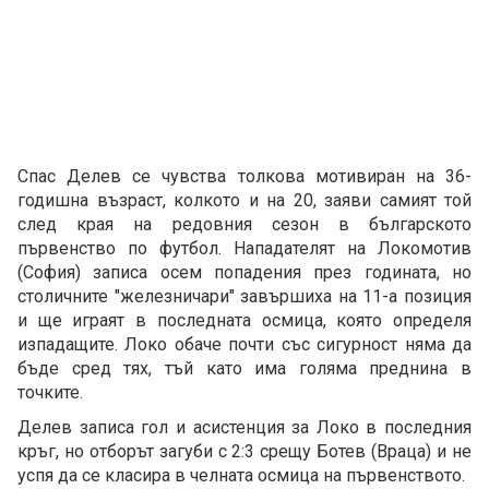
Спас Делев се чувства толкова мотивиран на 36-
годишна възраст, колкото и на 20, заяви самият той
след края на редовния сезон в българското
първенство по футбол. Нападателят на Локомотив
(София) записа осем попадения през годината, но
столичните "железничари" завършиха на 11-а позиция
и ще играят в последната осмица, която определя
изпадащите. Локо обаче почти със сигурност няма да
бъде сред тях, тъй като има голяма преднина в
точките.
Делев записа гол и асистенция за Локо в последния
кръг, но отборът загуби с 2:3 срещу Ботев (Враца) и не
успя да се класира в челната осмица на първенството.