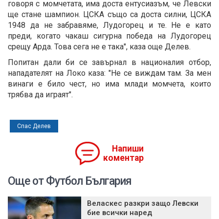
говоря с момчетата, има доста ентусиазъм, че Левски
ще стане шампион. ЦСКА също са доста силни, ЦСКА
1948 да не забравяме, Лудогорец и те. Не е като
преди, когато чакаш сигурна победа на Лудогорец
срещу Арда. Това сега не е така", каза още Делев.
Попитан дали би се завърнал в националия отбор,
нападателят на Локо каза: "Не се виждам там. За мен
винаги е било чест, но има млади момчета, които
трябва да играят".
Спас Делев
Напиши
коментар
Още от Футбол България
Веласкес разкри защо Левски
бие всички наред