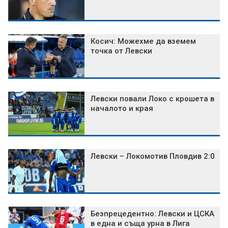
Косич: Можехме да вземем
точка от Левски
Левски повали Локо с крошета в
началото и края
Левски – Локомотив Пловдив 2:0
Безпрецедентно: Левски и ЦСКА
в една и съща урна в Лига