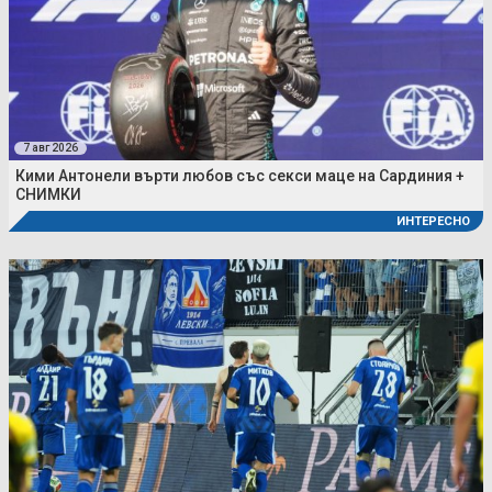
7 авг 2026
Кими Антонели върти любов със секси маце на Сардиния +
СНИМКИ
ИНТЕРЕСНО