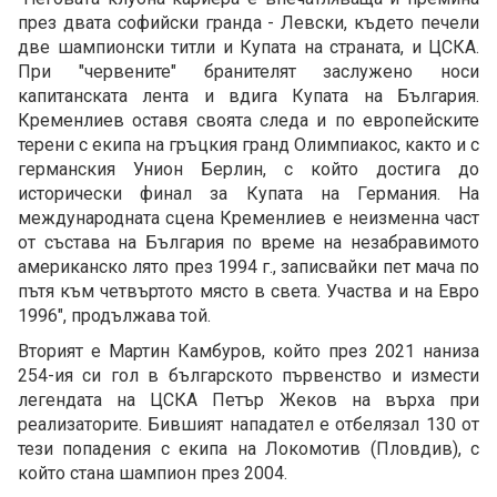
през двата софийски гранда - Левски, където печели
две шампионски титли и Купата на страната, и ЦСКА.
При "червените" бранителят заслужено носи
капитанската лента и вдига Купата на България.
Кременлиев оставя своята следа и по европейските
терени с екипа на гръцкия гранд Олимпиакос, както и с
германския Унион Берлин, с който достига до
исторически финал за Купата на Германия. На
международната сцена Кременлиев е неизменна част
от състава на България по време на незабравимото
американско лято през 1994 г., записвайки пет мача по
пътя към четвъртото място в света. Участва и на Евро
1996", продължава той.
Вторият е Мартин Камбуров, който през 2021 наниза
254-ия си гол в българското първенство и измести
легендата на ЦСКА Петър Жеков на върха при
реализаторите. Бившият нападател е отбелязал 130 от
тези попадения с екипа на Локомотив (Пловдив), с
който стана шампион през 2004.