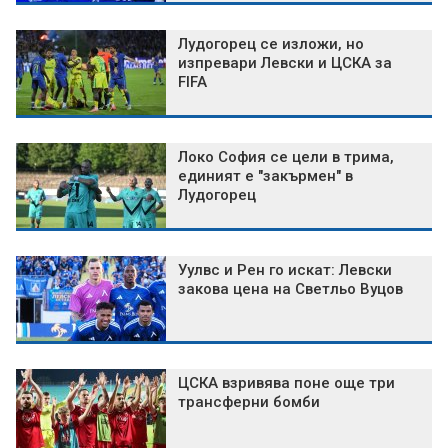
Лудогорец се изложи, но
изпревари Левски и ЦСКА за
FIFA
Локо София се цели в трима,
единият е "закърмен" в
Лудогорец
Уулвс и Рен го искат: Левски
закова цена на Светльо Вуцов
ЦСКА взривява поне още три
трансферни бомби