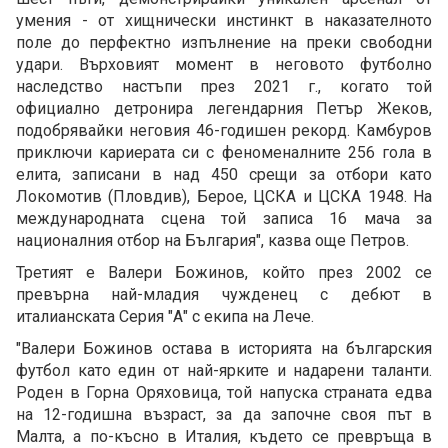
умения - от хищнически инстинкт в наказателното
поле до перфектно изпълнение на преки свободни
удари. Върховият момент в неговото футболно
наследство настъпи през 2021 г., когато той
официално детронира легендарния Петър Жеков,
подобрявайки неговия 46-годишен рекорд. Камбуров
приключи кариерата си с феноменалните 256 гола в
елита, записани в над 450 срещи за отбори като
Локомотив (Пловдив), Берое, ЦСКА и ЦСКА 1948. На
международната сцена той записа 16 мача за
националния отбор на България", казва още Петров.
Третият е Валери Божинов, който през 2002 се
превърна най-младия чужденец с дебют в
италианската Серия "А" с екипа на Лече.
"Валери Божинов остава в историята на българския
футбол като един от най-ярките и надарени таланти.
Роден в Горна Оряховица, той напуска страната едва
на 12-годишна възраст, за да започне своя път в
Малта, а по-късно в Италия, където се превръща в