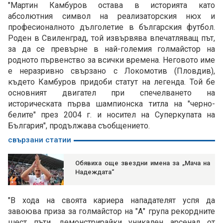
"Мартин Камбуров остава в историята като
абсолютния символ на реализаторския нюх и
професионалното дълголетие в българския футбол.
Роден в Свиленград, той извървява впечатляващ път,
за да се превърне в най-големия голмайстор на
родното първенство за всички времена. Неговото име
е неразривно свързано с Локомотив (Пловдив),
където Камбуров придоби статут на легенда. Той бе
основният двигател при спечелването на
историческата първа шампионска титла на "черно-
белите" през 2004 г. и носител на Суперкупата на
България", продължава съобщението.
свързани статии
Обявиха още звездни имена за „Мача на
Надеждата“
"В хода на своята кариера нападателят успя да
завоюва приза за голмайстор на "А" група рекордните
шест пъти, демонстрирайки уникален арсенал от