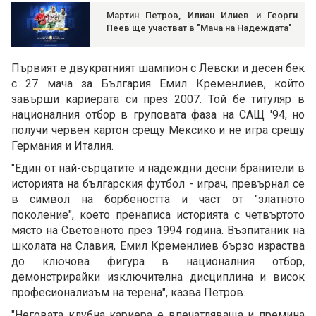
Мартин Петров, Илиан Илиев и Георги
Пеев ще участват в "Мача на Надеждата"
Първият е двукратният шампион с Левски и десен бек
с 27 мача за България Емил Кременлиев, който
завърши кариерата си през 2007. Той бе титуляр в
националния отбор в груповата фаза на САЩ '94, но
получи червен картон срещу Мексико и не игра срещу
Германия и Италия.
"Един от най-сърцатите и надеждни десни бранители в
историята на българския футбол - играч, превърнал се
в символ на борбеността и част от "златното
поколение", което пренаписа историята с четвъртото
място на Световното през 1994 година. Възпитаник на
школата на Славия, Емил Кременлиев бързо израства
до ключова фигура в националния отбор,
демонстрирайки изключителна дисциплина и висок
професионализъм на терена", казва Петров.
"Неговата клубна кариера е впечатляваща и премина