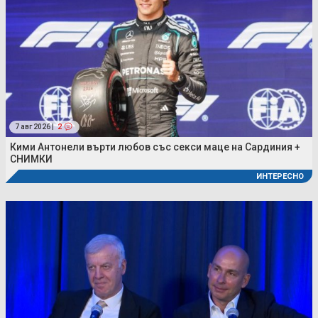
7 авг 2026 |
2
Кими Антонели върти любов със секси маце на Сардиния +
СНИМКИ
ИНТЕРЕСНО