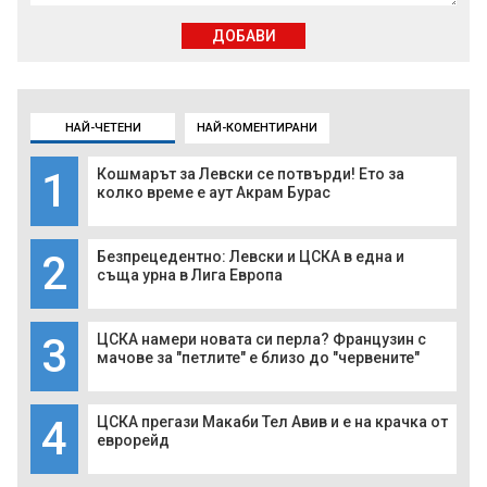
ДОБАВИ
НАЙ-ЧЕТЕНИ
НАЙ-КОМЕНТИРАНИ
1
Кошмарът за Левски се потвърди! Ето за
колко време е аут Акрам Бурас
2
Безпрецедентно: Левски и ЦСКА в една и
съща урна в Лига Европа
3
ЦСКА намери новата си перла? Французин с
мачове за "петлите" е близо до "червените"
4
ЦСКА прегази Макаби Тел Авив и е на крачка от
еврорейд