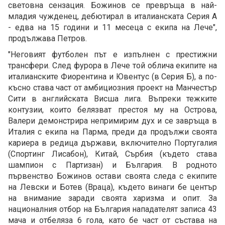
световна сензация. Божинов се превръща в най-
младия чужденец, дебютирал в италианската Серия А
- едва на 15 години и 11 месеца с екипа на Лече",
продължава Петров.
"Неговият футболен път е изпълнен с престижни
трансфери. След фурора в Лече той облича екипите на
италианските Фиорентина и Ювентус (в Серия Б), а по-
късно става част от амбициозния проект на Манчестър
Сити в английската Висша лига. Въпреки тежките
контузии, които белязват престоя му на Острова,
Валери демонстрира непримирим дух и се завръща в
Италия с екипа на Парма, преди да продължи своята
кариера в редица държави, включително Португалия
(Спортинг Лисабон), Китай, Сърбия (където става
шампион с Партизан) и България. В родното
първенство Божинов остави своята следа с екипите
на Левски и Ботев (Враца), където винаги бе център
на внимание заради своята харизма и опит. За
националния отбор на България нападателят записа 43
мача и отбеляза 6 гола, като бе част от състава на