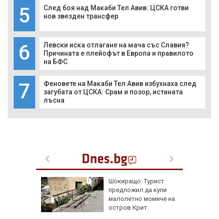
5
След боя над Макаби Тел Авив: ЦСКА готви
нов звезден трансфер
6
Левски иска отлагане на мача със Славия?
Причината е плейофът в Европа и правилото
на БФС
7
Феновете на Макаби Тел Авив избухнаха след
загубата от ЦСКА: Срам и позор, истината
лъсна
ъката на
Шокиращо: Турист
адона
предложил да купи
 за
малолетно момиче на
остров Крит