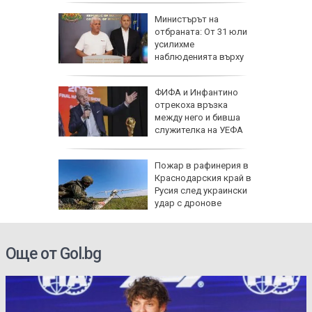
рофа с
Министърът на
 трима
отбраната: От 31 юли
атвори
усилихме
колово
наблюденията върху
въздушното пространство
рселона"
ФИФА и Инфантино
се
отрекоха връзка
Роналд
между него и бивша
служителка на УЕФА
 в
Пожар в рафинерия в
Краснодарския край в
Русия след украински
о
удар с дронове
Още от Gol.bg