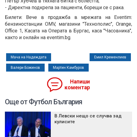
Петър Хубчев в тяхната битка с болестта;
- Директна подкрепа за пациенти, борещи се с рака.
Билети: Вече в продажба в мрежата на Eventim:
бензиностанции OMV, магазини "Технополис", Orange,
Office 1, Касата на Операта в Бургас, каса "Часовника",
както и онлайн на eventim.bg.
Мача на Надеждата
Емил Кременлиев
Валери Божинов
Мартин Камбуров
Напиши
коментар
Още от Футбол България
В Левски нещо се случва зад
кулисите