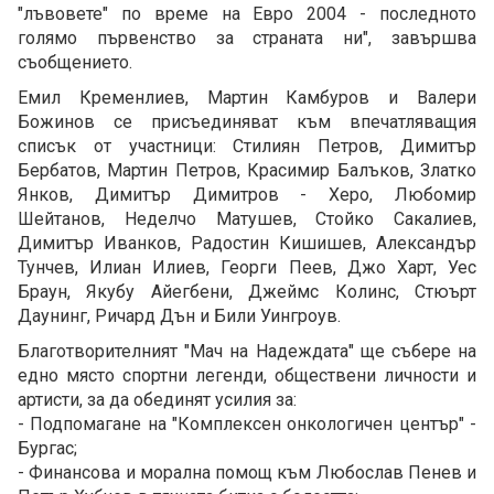
"лъвовете" по време на Евро 2004 - последното
голямо първенство за страната ни", завършва
съобщението.
Емил Кременлиев, Мартин Камбуров и Валери
Божинов се присъединяват към впечатляващия
списък от участници: Стилиян Петров, Димитър
Бербатов, Мартин Петров, Красимир Балъков, Златко
Янков, Димитър Димитров - Херо, Любомир
Шейтанов, Неделчо Матушев, Стойко Сакалиев,
Димитър Иванков, Радостин Кишишев, Александър
Тунчев, Илиан Илиев, Георги Пеев, Джо Харт, Уес
Браун, Якубу Айегбени, Джеймс Колинс, Стюърт
Даунинг, Ричард Дън и Били Уингроув.
Благотворителният "Мач на Надеждата" ще събере на
едно място спортни легенди, обществени личности и
артисти, за да обединят усилия за:
- Подпомагане на "Комплексен онкологичен център" -
Бургас;
- Финансова и морална помощ към Любослав Пенев и