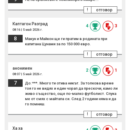
!
отговор
Каптагон Разград
4
3
08:16 | 5 май 2026 г.
8
Макун и Майкон ще ги пратим в родината при
капитана Цунами за по 150 000 евро.
!
отговор
анонимен
2
1
08:07 | 5 май 2026 г.
7
До: ***. Много ти отива никът. За толкова време
тоя го не видях и един чорап да прескочи, камо ли
живо същество, още по-малко футболист. Спука
ме от смях с майтапа си. След 2 години няма и да
го помниш.
!
отговор
Ха ха