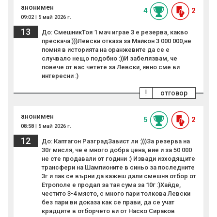
анонимен
4
2
09:02 | 5 май 2026 г.
13
До: СмешникТоя 1 мач играе 3 е резерва, какво
прескача:)))Левски отказа за Майкон 3 000 000,не
помня в историята на оранжевите да се е
случвало нещо подобно :))И забелязвам, че
повече от вас четете за Левски, явно сме ви
интересни :)
!
отговор
анонимен
5
2
08:58 | 5 май 2026 г.
12
До: Каптагон РазградЗавист ли :)))За резерва на
30г мисля, че е много добра цена, вие и за 50 000
не сте продавали от години :) Извади изходящите
трансфери на Шампионите в синьо за последните
3г и пак се върни да кажеш дали смешня отбор от
Етрополе е продал за тая сума за 10г :)Хайде,
честито 3-4 място, с много пари толкова Левски
без пари ви доказа как се прави, да се учат
крадците в отборчето ви от Наско Сираков