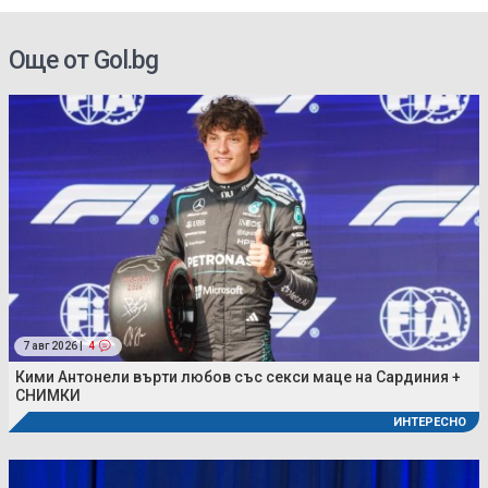
Украйна (ВИДЕО)
Още от Gol.bg
7 авг 2026 |
4
Кими Антонели върти любов със секси маце на Сардиния +
СНИМКИ
ИНТЕРЕСНО