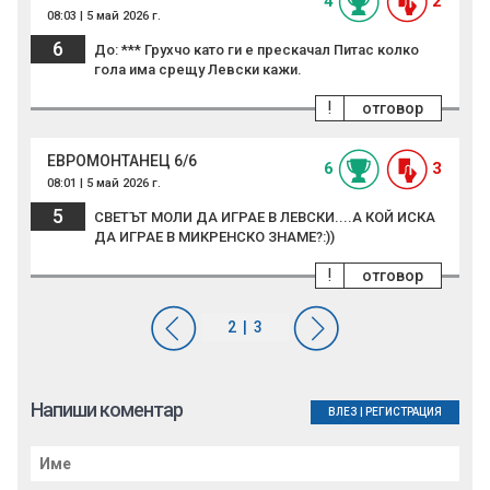
4
2
08:03 | 5 май 2026 г.
6
До: *** Грухчо като ги е прескачал Питас колко
гола има срещу Левски кажи.
!
отговор
ЕВРОМОНТАНЕЦ 6/6
6
3
08:01 | 5 май 2026 г.
5
СВЕТЪТ МОЛИ ДА ИГРАЕ В ЛЕВСКИ....А КОЙ ИСКА
ДА ИГРАЕ В МИКРЕНСКО ЗНАМЕ?:))
!
отговор
Напиши коментар
ВЛЕЗ
|
РЕГИСТРАЦИЯ