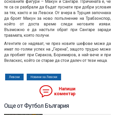
основните фигури – Макун и Сангаре. Причината е, че
те са се разбрали да бъдат пуснати при добри условия
за тях, както и за Левски. От вчера в Турция започнаха
да броят Макун за ново попълнение на Трабзонспор,
който от доста време следи неговите изяви.
Възможно е да настъпи обрат при Сангаре заради
травмата, която получи.
Агентите се надяват, че през новите шефове може да
имат по-голям успех на „Герена“, защото трудно може
да пробият при Сираков, Боримиров, а най-вече и при
Веласкес, който се старае да стои далеч от тези неща.
Левски
Новини за Левски
Напиши
коментар
Още от Футбол България