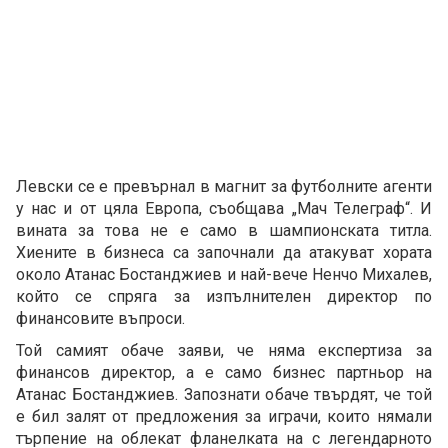
Левски се е превърнал в магнит за футболните агенти
у нас и от цяла Европа, съобщава „Мач Телеграф“. И
вината за това не е само в шампионската титла.
Хиените в бизнеса са започнали да атакуват хората
около Атанас Бостанджиев и най-вече Ненчо Михалев,
който се спряга за изпълнителен директор по
финансовите въпроси.
Той самият обаче заяви, че няма експертиза за
финансов директор, а е само бизнес партньор на
Атанас Бостанджиев. Запознати обаче твърдят, че той
е бил залят от предложения за играчи, които нямали
търпение на облекат фланелката на с легендарното