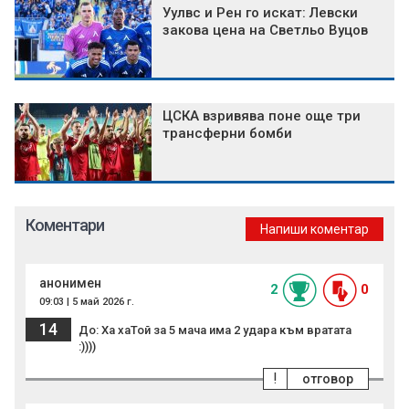
Уулвс и Рен го искат: Левски
закова цена на Светльо Вуцов
ЦСКА взривява поне още три
трансферни бомби
Коментари
Напиши коментар
анонимен
2
0
09:03 | 5 май 2026 г.
14
До: Ха хаТой за 5 мача има 2 удара към вратата
:))))
!
отговор