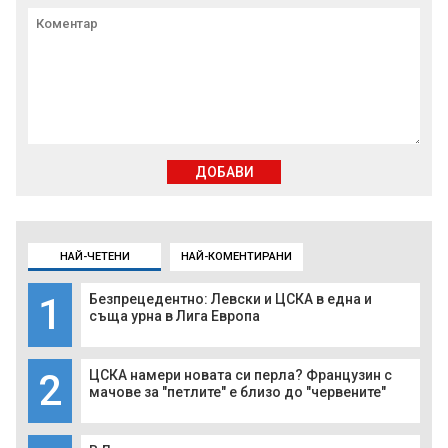
ДОБАВИ
НАЙ-ЧЕТЕНИ
НАЙ-КОМЕНТИРАНИ
1
Безпрецедентно: Левски и ЦСКА в една и
съща урна в Лига Европа
2
ЦСКА намери новата си перла? Французин с
мачове за "петлите" е близо до "червените"