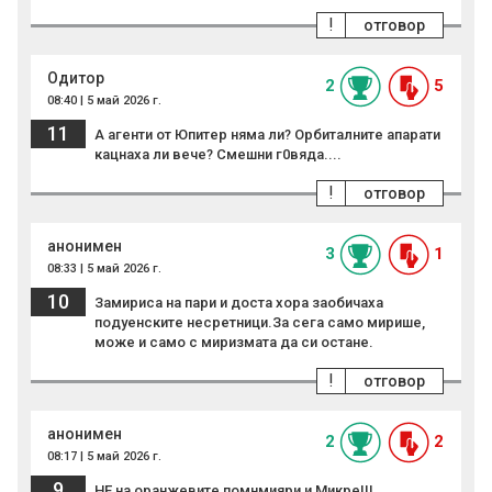
!
отговор
Одитор
2
5
08:40 | 5 май 2026 г.
11
А агенти от Юпитер няма ли? Орбиталните апарати
кацнаха ли вече? Смешни г0вяда....
!
отговор
анонимен
3
1
08:33 | 5 май 2026 г.
10
Замириса на пари и доста хора заобичаха
подуенските несретници.За сега само мирише,
може и само с миризмата да си остане.
!
отговор
анонимен
2
2
08:17 | 5 май 2026 г.
9
НЕ на оранжевите помнмияри и Микре!!!