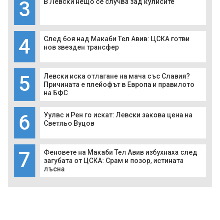
3
В Левски нещо се случва зад кулисите
4
След боя над Макаби Тел Авив: ЦСКА готви
нов звезден трансфер
5
Левски иска отлагане на мача със Славия?
Причината е плейофът в Европа и правилото
на БФС
6
Уулвс и Рен го искат: Левски закова цена на
Светльо Вуцов
7
Феновете на Макаби Тел Авив избухнаха след
загубата от ЦСКА: Срам и позор, истината
лъсна