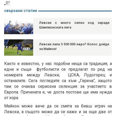
„Л“.
свързани статии
Левски с много силен ход заради
Шампионската лига
Левски лапа 3 500 000 евро? Колос дойде
за Майкон!
Както е известно, у нас подобни неща са традиция, а
едни и същи футболисти се предлагат по ред на
номерата между Левски, ЦСКА, Лудогорец и
останалите. Сега погледите са към „Герена“, защото
там се очаква сериозна селекция за участието в
Европа. Причината е, че доста постове ще има нужда
от хора.
Майкон може вече да се смята за бивш играч на
Левски, а същото може да се каже и за още две от