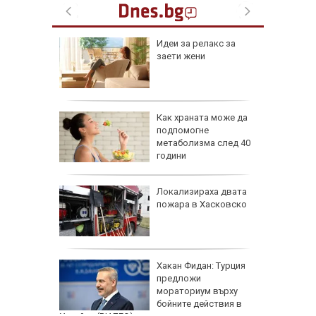
езопасно
Идеи за релакс за
рлеж
заети жени
равим,
Как храната може да
ичната
подпомогне
жбина
метаболизма след 40
години
артофи
Локализираха двата
кашкавал
пожара в Хасковско
: Как да
Хакан Фидан: Турция
пасните
предложи
мораториум върху
бойните действия в