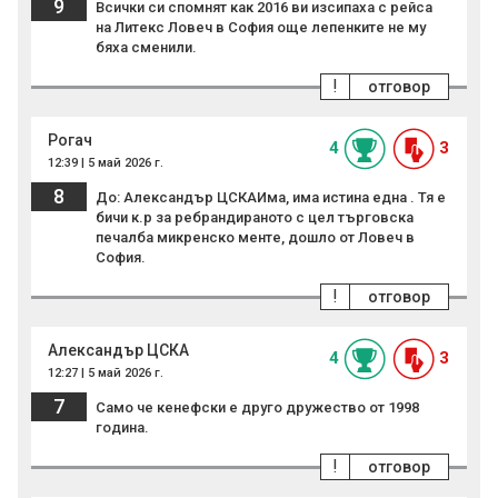
9
Всички си спомнят как 2016 ви изсипаха с рейса
на Литекс Ловеч в София още лепенките не му
бяха сменили.
!
отговор
Рогач
4
3
12:39 | 5 май 2026 г.
8
До: Александър ЦСКАИма, има истина една . Тя е
бичи к.р за ребрандираното с цел търговска
печалба микренско менте, дошло от Ловеч в
София.
!
отговор
Александър ЦСКА
4
3
12:27 | 5 май 2026 г.
7
Само че кенефски е друго дружество от 1998
година.
!
отговор