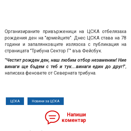
Организираните привърженици на ЦСКА отбелязаха
рождения ден на "армейците". Днес ЦСКА става на 78
години и запалянковците излязоха с публикация на
страницата "Трибуна Сектор Г" във Фейсбук.
"Честит рожден ден, наш любим отбор незаменим! Ние
винаги ще бъдем с теб и тук...винаги един до друг!
",
написаха феновете от Северната трибуна.
ЦСКА
Новини за ЦСКА
Напиши
коментар