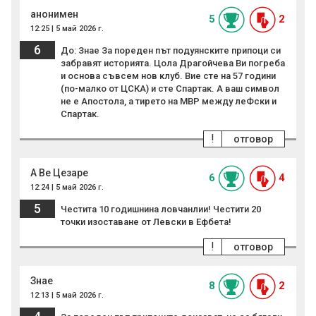
анонимен
5
2
12:25 | 5 май 2026 г.
6
До: Знае За пореден път подуянските припоци си
забравят историята. Цола Драгойчева Ви погреба
и основа съвсем нов клуб. Вие сте на 57 години
(по-малко от ЦСКА) и сте Спартак. А ваш символ
не е Апостола, а тирето на МВР между леФски и
Спартак.
!
отговор
А Ве Цезаре
6
4
12:24 | 5 май 2026 г.
5
Честита 10 годишнина ловчанлии! Честити 20
точки изоставане от Левски в Ефбета!
!
отговор
Знае
8
2
12:13 | 5 май 2026 г.