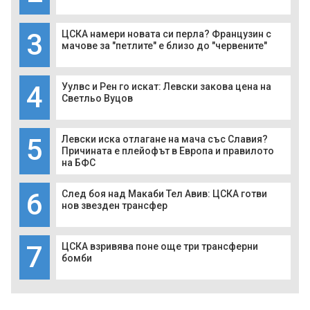
3
ЦСКА намери новата си перла? Французин с
мачове за "петлите" е близо до "червените"
4
Уулвс и Рен го искат: Левски закова цена на
Светльо Вуцов
5
Левски иска отлагане на мача със Славия?
Причината е плейофът в Европа и правилото
на БФС
6
След боя над Макаби Тел Авив: ЦСКА готви
нов звезден трансфер
7
ЦСКА взривява поне още три трансферни
бомби