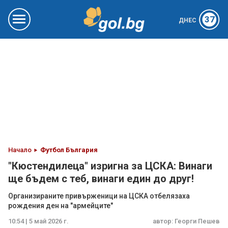
37
ДНЕС
Начало
Футбол България
"Кюстендилеца" изригна за ЦСКА: Винаги
ще бъдем с теб, винаги един до друг!
Организираните привърженици на ЦСКА отбелязаха
рождения ден на "армейците"
10:54 | 5 май 2026 г.
автор:
Георги Пешев