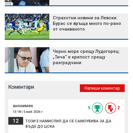
Страхотни новини за Левски:
Бурас се връща много по-рано
от очакваното
Черно море срещу Лудогорец:
„Тича“ е крепост срещу
разградчани
Коментари
Напиши коментар
анонимен
5
2
13:18 | 5 май 2026 г.
12
ТОЗИ Е НАМИСЛИЛ ДА СЕ САМОУБИВА ЗА ДА
БЪДЕ ДО ЦСКА