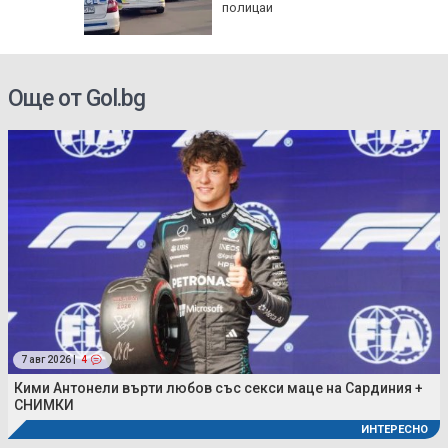
полицаи
Още от Gol.bg
7 авг 2026 |
4
Кими Антонели върти любов със секси маце на Сардиния +
СНИМКИ
ИНТЕРЕСНО