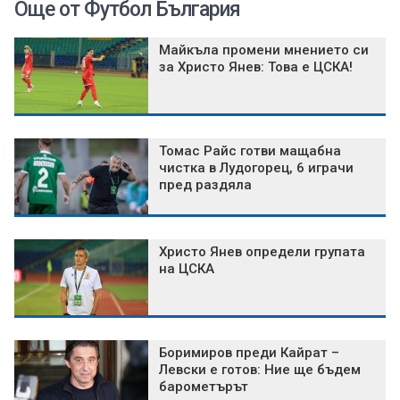
Още от Футбол България
Майкъла промени мнението си
за Христо Янев: Това е ЦСКА!
Томас Райс готви мащабна
чистка в Лудогорец, 6 играчи
пред раздяла
Христо Янев определи групата
на ЦСКА
Боримиров преди Кайрат –
Левски е готов: Ние ще бъдем
барометърът