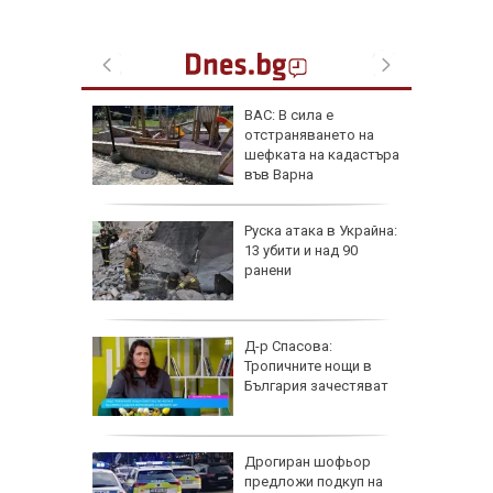
фьор
ВАС: В сила е
 евро
отстраняването на
ицаи
шефката на кадастъра
във Варна
затвори
Руска атака в Украйна:
я път
13 убити и над 90
спират
ранени
 разби в
Д-р Спасова:
о, има
Тропичните нощи в
България зачестяват
азлични
Дрогиран шофьор
тува в
предложи подкуп на