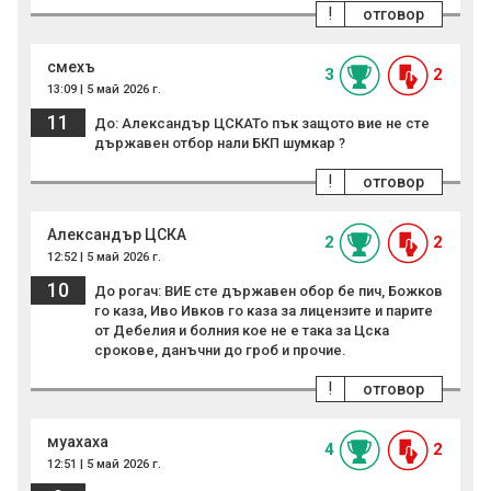
!
отговор
смехъ
3
2
13:09 | 5 май 2026 г.
11
До: Александър ЦСКАТо пък защото вие не сте
държавен отбор нали БКП шумкар ?
!
отговор
Александър ЦСКА
2
2
12:52 | 5 май 2026 г.
10
До рогач: ВИЕ сте държавен обор бе пич, Божков
го каза, Иво Ивков го каза за лицензите и парите
от Дебелия и болния кое не е така за Цска
срокове, данъчни до гроб и прочие.
!
отговор
муахаха
4
2
12:51 | 5 май 2026 г.