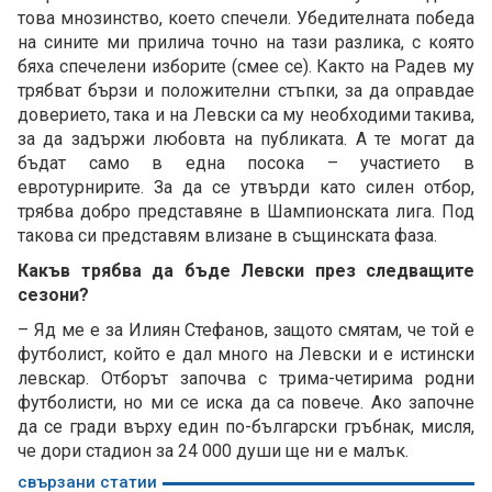
това мнозинство, което спечели. Убедителната победа
на сините ми прилича точно на тази разлика, с която
бяха спечелени изборите (смее се). Както на Радев му
трябват бързи и положителни стъпки, за да оправдае
доверието, така и на Левски са му необходими такива,
за да задържи любовта на публиката. А те могат да
бъдат само в една посока – участието в
евротурнирите. За да се утвърди като силен отбор,
трябва добро представяне в Шампионската лига. Под
такова си представям влизане в същинската фаза.
Какъв трябва да бъде Левски през следващите
сезони?
– Яд ме е за Илиян Стефанов, защото смятам, че той е
футболист, който е дал много на Левски и е истински
левскар. Отборът започва с трима-четирима родни
футболисти, но ми се иска да са повече. Ако започне
да се гради върху един по-български гръбнак, мисля,
че дори стадион за 24 000 души ще ни е малък.
свързани статии