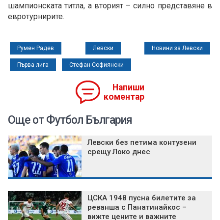
шампионската титла, а вторият – силно представяне в
евротурнирите.
Румен Радев
Левски
Новини за Левски
Първа лига
Стефан Софиянски
Напиши
коментар
Още от Футбол България
Левски без петима контузени
срещу Локо днес
ЦСКА 1948 пусна билетите за
реванша с Панатинайкос –
вижте цените и важните