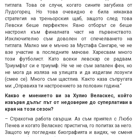
титлата. Това се случи, когато сините загубиха от
Лудогорец. Но това очевидно е била някаква
стратегия на треньорския щаб, защото след това
Левски беше перфектен. Явно отборът се беше
настроил към финалната част на първенството.
Изключително съм доволен от спечелването на
титлата. Малко ми е мъчно за Мустафа Сангаре, че не
взе участие в последните мачове. Харесвам много
този футболист. Като всеки левскар се радвам.
Триумфът си е триумф. Не че не съм запален фен, но
не мога да изляза на улицата и да издигам лозунги
(смее се). Много съм щастлив. Както каза съпругата
ми: „Оправиха ти настроението за половин година.“
Какво е мнението ви за Хулио Веласкес, който
извървя дълъг път от недоверие до суперлативи в
края на този сезон?
– Страхотна работа свърши. Аз съм приятел с Любо
Пенев и когато Веласкес пристигна, го попитах за него.
Защото му погледнах биографията и видях, че сменя