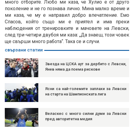
много отборите. Любо ми каза, че Хулио е от друго
поколение и не го познава лично. Мина малко време и
ми каза, че му е направил добро впечатление. Емо
Спасов, който също ми е приятел и има преки
наблюдения от тренировките и мачовете на Левски,
след три-четири двубоя ми каза: „Да знаеш, този човек
ще свърши много работа“. Така се и случи.
свързани статии
Звезда на ЦСКА аут за дербито с Левски,
Янев няма да поема рискове
Ясни са най-големите заплахи за Левски
на старта на Шампионската лига
Веласкес с много силни думи за Левски
пред авторитетна медия