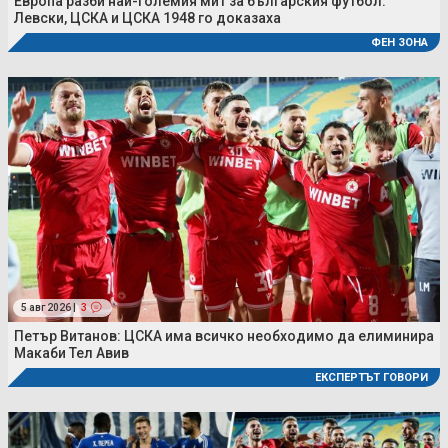
Европа разби най-големия мит за българския футбол:
Левски, ЦСКА и ЦСКА 1948 го доказаха
ФЕН ЗОНА
5 авг 2026 |
3
Петър Витанов: ЦСКА има всичко необходимо да елиминира
Макаби Тел Авив
ЕКСПЕРТЪТ ГОВОРИ