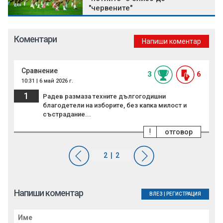
"червените"
Коментари
Напиши коментар
Сравнение
3
6
10:31 | 6 май 2026 г.
1
Радев размаза техните дългогодишни
благодетели на изборите, без капка милост и
състрадание...
!
отговор
Напиши коментар
ВЛЕЗ
|
РЕГИСТРАЦИЯ