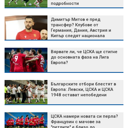
подробности
Димитър Митов е пред
трансфер? Клубове от
Германия, Дания, Австрия и
Кипър следят национала
Вярвате ли, че ЦСКА ще стигне
до основната фаза на Лига
Европа?
Българските отбори блестят в
Европа: Левски, ЦСКА и ЦСКА
1948 остават непобедени
ЦСКА намери новата си перла?
Французин с мачове за
"петлите" е близо до