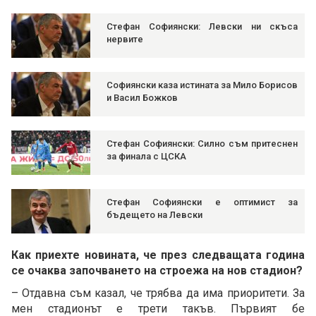
Стефан Софиянски: Левски ни скъса
нервите
Софиянски каза истината за Мило Борисов
и Васил Божков
Стефан Софиянски: Силно съм притеснен
за финала с ЦСКА
Стефан Софиянски е оптимист за
бъдещето на Левски
Как приехте новината, че през следващата година
се очаква започването на строежа на нов стадион?
– Отдавна съм казал, че трябва да има приоритети. За
мен стадионът е трети такъв. Първият бе