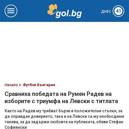
41
ДНЕС
Начало
Футбол България
Сравниха победата на Румен Радев на
изборите с триумфа на Левски с титлата
Както на Радев му трябват бързи и положителни стъпки, за
да оправдае доверието, така и на Левски са му необходими
такива, за да задържи любовта на публиката, обяви Стефан
Софиянски