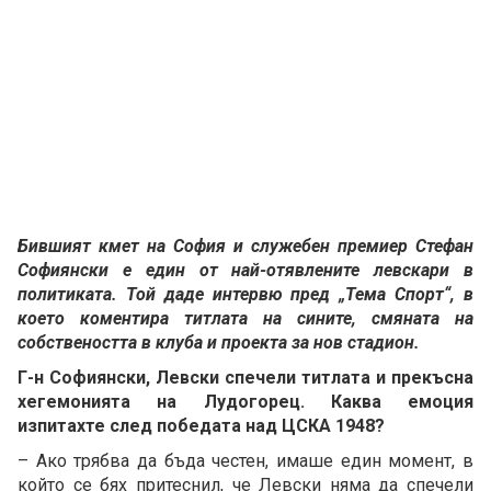
Бившият кмет на София и служебен премиер Стефан
Софиянски е един от най-отявлените левскари в
политиката. Той даде интервю пред „Тема Спорт“, в
което коментира титлата на сините, смяната на
собствеността в клуба и проекта за нов стадион.
Г-н Софиянски, Левски спечели титлата и прекъсна
хегемонията на Лудогорец. Каква емоция
изпитахте след победата над ЦСКА 1948?
– Ако трябва да бъда честен, имаше един момент, в
който се бях притеснил, че Левски няма да спечели