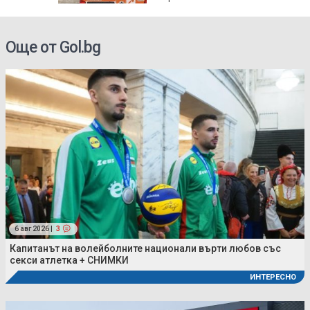
ка на
Още от Gol.bg
6 авг 2026 |
3
Капитанът на волейболните национали върти любов със
секси атлетка + СНИМКИ
ИНТЕРЕСНО