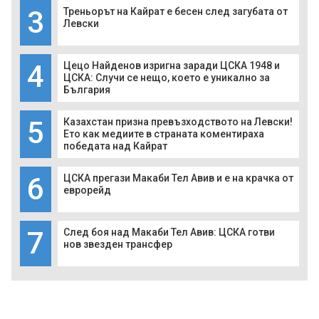
3
Треньорът на Кайрат е бесен след загубата от
Левски
4
Цецо Найденов изригна заради ЦСКА 1948 и
ЦСКА: Случи се нещо, което е уникално за
България
5
Казахстан призна превъзходството на Левски!
Ето как медиите в страната коментираха
победата над Кайрат
6
ЦСКА прегази Макаби Тел Авив и е на крачка от
еврорейд
7
След боя над Макаби Тел Авив: ЦСКА готви
нов звезден трансфер