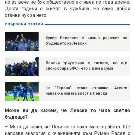
но аз вече не бях обществено активен по това време.
Доста години е живял в чужбина. Но само добри
отзиви чух за него.
свързани статии
Хулио Веласкес с важно решение за
бъдещето на Левски
Левски триумфира с титлата, но ще
спонсорира БФС - ето с каква сума
На "Герена" става страшно: Агенти
налазиха новата власт в Левски
Може ли да кажем, че Левски го чака светло
бъдеще?
– Мога да кажа, че Левски го чака много работа. Ще
направя аналогия с очакванията към Румен Радев с