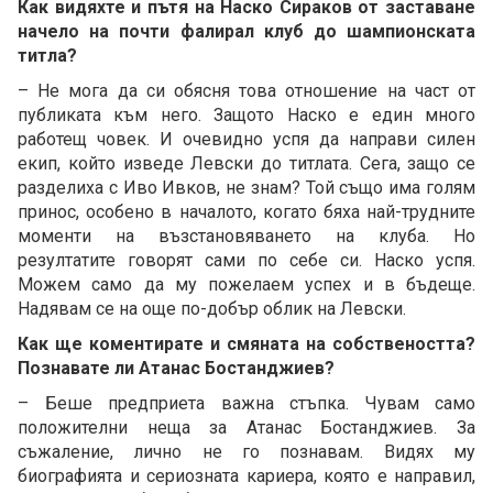
Как видяхте и пътя на Наско Сираков от заставане
начело на почти фалирал клуб до шампионската
титла?
– Не мога да си обясня това отношение на част от
публиката към него. Защото Наско е един много
работещ човек. И очевидно успя да направи силен
екип, който изведе Левски до титлата. Сега, защо се
разделиха с Иво Ивков, не знам? Той също има голям
принос, особено в началото, когато бяха най-трудните
моменти на възстановяването на клуба. Но
резултатите говорят сами по себе си. Наско успя.
Можем само да му пожелаем успех и в бъдеще.
Надявам се на още по-добър облик на Левски.
Как ще коментирате и смяната на собствеността?
Познавате ли Атанас Бостанджиев?
– Беше предприета важна стъпка. Чувам само
положителни неща за Атанас Бостанджиев. За
съжаление, лично не го познавам. Видях му
биографията и сериозната кариера, която е направил,