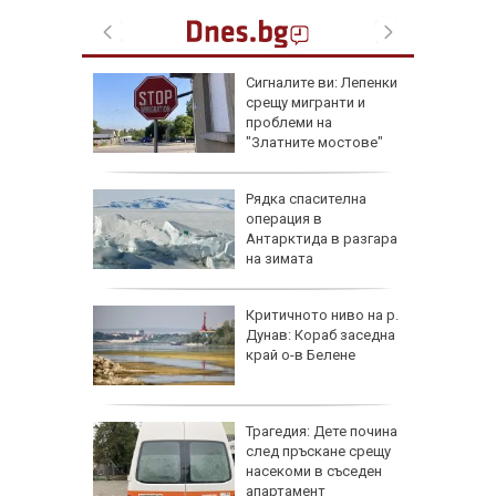
еста
Сигналите ви: Лепенки
срещу мигранти и
проблеми на
"Златните мостове"
ова
Рядка спасителна
 млн.
операция в
а на
Антарктида в разгара
н
на зимата
ъса
Критичното ниво на р.
жаха
Дунав: Кораб заседна
ай Видин
край о-в Белене
Трагедия: Дете почина
 8 август
след пръскане срещу
 Как
насекоми в съседен
те води
апартамент