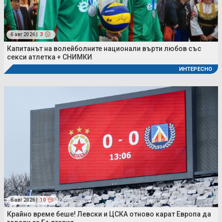
6 авг 2026 |
3
Капитанът на волейболните национали върти любов със
секси атлетка + СНИМКИ
ИНТЕРЕСНО
6 авг 2026 |
10
Крайно време беше! Левски и ЦСКА отново карат Европа да