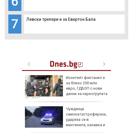
6
7
Левски трепери и за Евертон Бала
Иззетият фентанил е
костира
за близо 200 млн.
тваря
евро, ГДБОП с нови
тители
данни за наркогрупата
(ВИДЕО)
д
Чужденци
лии от 9
самокатастрофираха,
ма
удариха се в
без
мантинела, канавка и
дърво