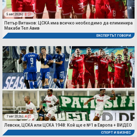
5 авг 2026 |
3
Петър Витанов: ЦСКА има всичко необходимо да елиминира
Макаби Тел Авив
ЕКСПЕРТЪТ ГОВОРИ
7 авг 2026 |
4
Левски, ЦСКА или ЦСКА 1948: Кой ще е №1 в Европа + ВИДЕО
СПОРТ И БИЗНЕС