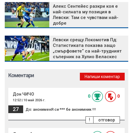
Алекс Сентейес разкри коя е
най-силната му позиция в
Левски: Там се чувствам най-
добре
Левски срещу Локомотив Пд:
Статистиката показва защо
„смърфовете“ са най-трудният
съперник за Хулио Веласкес
Коментари
Напиши коментар
Дон ЧИЧО
0
0
12:52 | 10 май 2026 г.
27
До: анонименЯ си *** бе анонимник !!!
!
отговор