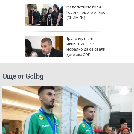
аят на
Малолетните били
кетиране
Георги повече от час
ро по
(СНИМКИ)
ад 300
Транспортният
рипто за
министър: Не е
а:
морално да се свали
д
дете със СОП
 в София
Още от Gol.bg