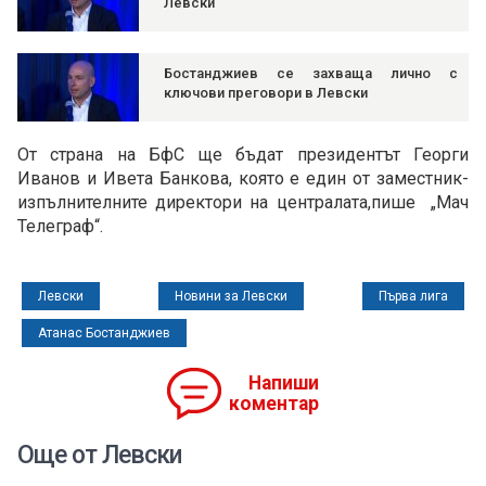
Левски
Бостанджиев се захваща лично с
ключови преговори в Левски
От страна на БфС ще бъдат президентът Георги
Иванов и Ивета Банкова, която е един от заместник-
изпълнителните директори на централата,пише „Мач
Телеграф“.
Левски
Новини за Левски
Първа лига
Атанас Бостанджиев
Напиши
коментар
Още от Левски