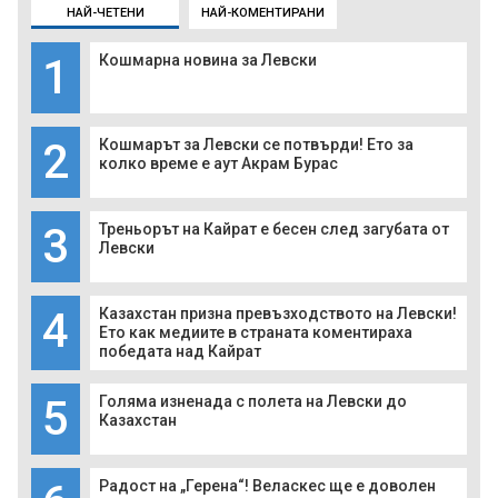
НАЙ-ЧЕТЕНИ
НАЙ-КОМЕНТИРАНИ
1
Кошмарна новина за Левски
2
Кошмарът за Левски се потвърди! Ето за
колко време е аут Акрам Бурас
3
Треньорът на Кайрат е бесен след загубата от
Левски
4
Казахстан призна превъзходството на Левски!
Ето как медиите в страната коментираха
победата над Кайрат
5
Голяма изненада с полета на Левски до
Казахстан
Радост на „Герена“! Веласкес ще е доволен