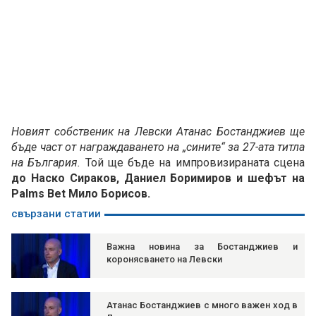
Новият собственик на Левски Атанас Бостанджиев ще
бъде част от награждаването на „сините“ за 27-ата титла
на България.
Той ще бъде на импровизираната сцена
до Наско Сираков, Даниел Боримиров и шефът на
Palms Bet Мило Борисов.
свързани статии
Важна новина за Бостанджиев и
коронясването на Левски
Атанас Бостанджиев с много важен ход в