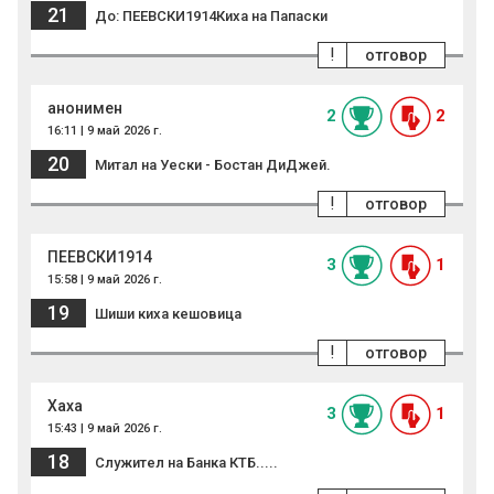
21
До: ПЕЕВСКИ1914Киха на Папаски
!
отговор
анонимен
2
2
16:11 | 9 май 2026 г.
20
Митал на Уески - Бостан ДиДжей.
!
отговор
ПЕЕВСКИ1914
3
1
15:58 | 9 май 2026 г.
19
Шиши киха кешовица
!
отговор
Хаха
3
1
15:43 | 9 май 2026 г.
18
Служител на Банка КТБ.....