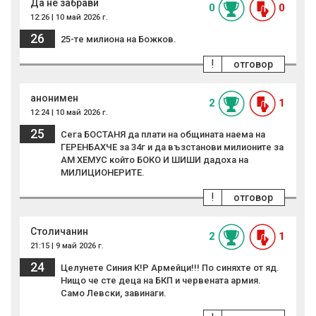
Да не забрави
0
0
12:26 | 10 май 2026 г.
26
25-те милиона на Божков.
!
отговор
анонимен
2
1
12:24 | 10 май 2026 г.
25
Сега БОСТАНЯ да плати на общината наема на
ГЕРЕНБАХЧЕ за 34г и да възстанови милионите за
АМ ХЕМУС който БОКО И ШИШИ дадоха на
МИЛИЦИОНЕРИТЕ.
!
отговор
Столичанин
2
1
21:15 | 9 май 2026 г.
24
Целунете Синия К!Р Армейци!!! По синяхте от яд.
Нищо че сте деца на БКП и червената армия.
Само Левски, завинаги.