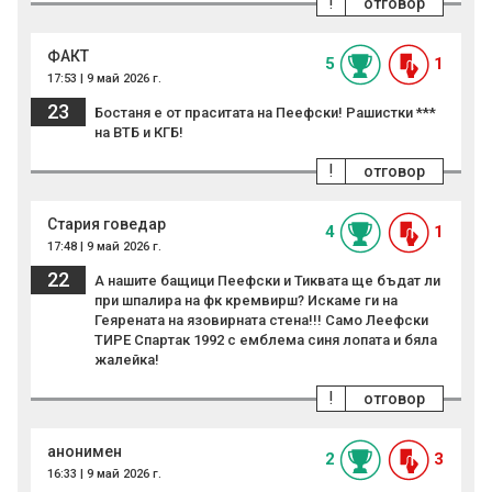
!
отговор
ФАКТ
5
1
17:53 | 9 май 2026 г.
23
Бостаня е от праситата на Пеефски! Рашистки ***
на ВТБ и КГБ!
!
отговор
Стария говедар
4
1
17:48 | 9 май 2026 г.
22
А нашите бащици Пеефски и Тиквата ще бъдат ли
при шпалира на фк кремвирш? Искаме ги на
Геярената на язовирната стена!!! Само Леефски
ТИРЕ Спартак 1992 с емблема синя лопата и бяла
жалейка!
!
отговор
анонимен
2
3
16:33 | 9 май 2026 г.