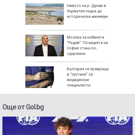
Радев
Нивото на р. Дунав в
 тона
Хърватия падна до
исторически минимум
Москва за кабинета
к при
“Радев”: Позицията на
енията за
София стана по-
сдържана
ата
България се превръща
анд
в “пустиня” за
раща
медицински
НИМКИ)
специалисти
Още от Gol.bg