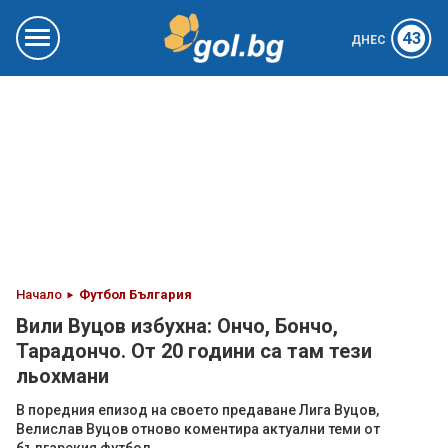
43
ДНЕС
Начало
Футбол България
Вили Вуцов избухна: Ончо, Бончо,
Тарадончо. От 20 години са там тези
льохмани
В поредния епизод на своето предаване Лига Вуцов,
Велислав Вуцов отново коментира актуални теми от