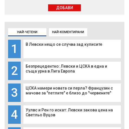
ДОБАВИ
НАЙ-ЧЕТЕНИ
НАЙ-КОМЕНТИРАНИ
1
В Левски нещо се случва зад кулисите
2
Безпрецедентно: Левски и ЦСКА в една и
съща урна в Лига Европа
3
ЦСКА намери новата си перла? Французин с
мачове за "петлите" е близо до "червените"
4
Уулвс и Рен го искат: Левски закова цена на
Светльо Вуцов