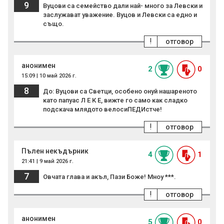
9
Вуцови са семейство дали най- много за Левски и
заслужават уважение. Вуцов и Левски са едно и
също.
!
отговор
анонимен
2
0
15:09 | 10 май 2026 г.
8
До: Вуцови са Светци, особено онуй нашареното
като папуас Л Е К Е, вижте го само как сладко
подскача млядото велосиПЕДИстче!
!
отговор
Пълен некъдърник
4
1
21:41 | 9 май 2026 г.
7
Овчата глава и акъл, Пази Боже! Мноу ***.
!
отговор
анонимен
5
0