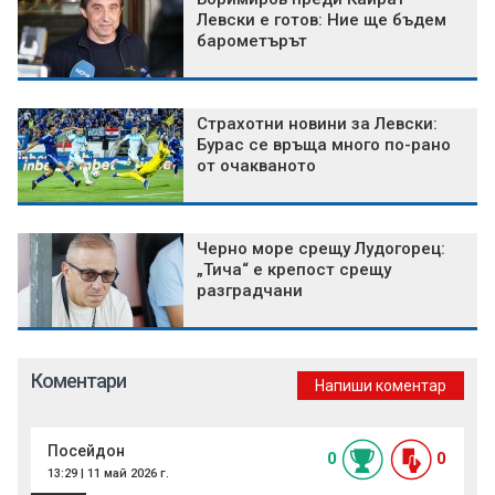
Левски е готов: Ние ще бъдем
барометърът
Страхотни новини за Левски:
Бурас се връща много по-рано
от очакваното
Черно море срещу Лудогорец:
„Тича“ е крепост срещу
разградчани
Коментари
Напиши коментар
Посейдон
0
0
13:29 | 11 май 2026 г.