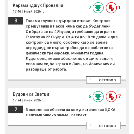
Караманджук Провални
7
1
17:46 | 9 май 2026 г.
3
Големи глупости дърдори отново. Контроли
срещу Пакш и Раков няма как да бъдат леки.
Събраха се на 4 Януари, а трябваше да играят в
Глазгоу на 22 Януари. От 4-ти до 18-ти даже и две
контроли са много, особено като се вземе
впредвид, че първо трябва да се наблегне на
физически тренировки. Миналата година
Лудогорец имаше абсолютно същите задачи,
спомням си, че играха с Лион, но Йовичевич си
разбираше от работа.
!
отговор
Вуцови са Светци
6
7
17:24 | 9 май 2026 г.
2
3 поколения ебачччи на комунистическия ЦСКА
Септемврийско знаме! Респект!
!
отговор