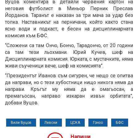
Вуцов коментира в детайли червения картон на
неговия футболист в Миньор Перник Преслав
Йорданов. Таранът е наказан за три мача за удар без
топка. Наставникът на перничани, който както стана
ясно води и подкаст, е бесен на дисциплинарната
комисия към БФС.
“Сложени са там Ончо, Бончо, Тарадончо, от 20 години
са там тези льохмани. Юрий Кучев, шеф на
Дисциплинарната комисия. Юрката, с мустачките, няма
живи съученици вече, шеф на комисията”.
“Президентът Иванов съм сигурен, че нещо се опитва
да направи, но с тези хубостници нищо никога няма да
направи. Кръгът му няма да е омагьосан, а
премагьосан, направо изкаран извън орбитата”,
добави Вуцов.
Вили Вуцов
Левски
ЦСКА
Гонзо
БФС
Напиши