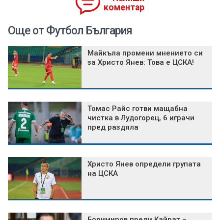
коментар
Още от Футбол България
Майкъла промени мнението си
за Христо Янев: Това е ЦСКА!
Томас Райс готви мащабна
чистка в Лудогорец, 6 играчи
пред раздяла
Христо Янев определи групата
на ЦСКА
Боримиров преди Кайрат –