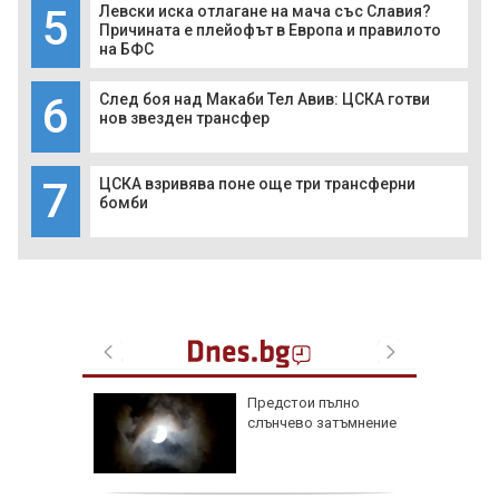
5
Левски иска отлагане на мача със Славия?
Причината е плейофът в Европа и правилото
на БФС
6
След боя над Макаби Тел Авив: ЦСКА готви
нов звезден трансфер
7
ЦСКА взривява поне още три трансферни
бомби
та":
Предстои пълно
избора,
слънчево затъмнение
а