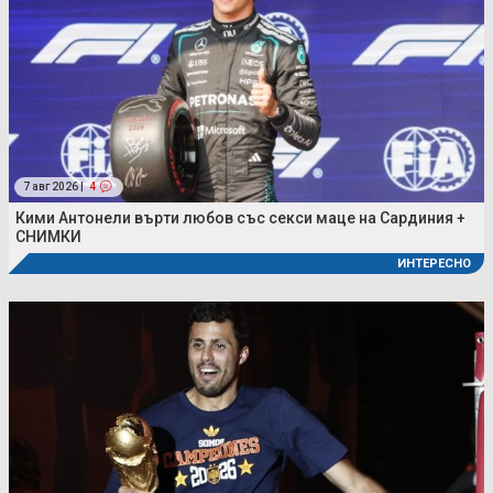
7 авг 2026 |
4
Кими Антонели върти любов със секси маце на Сардиния +
СНИМКИ
ИНТЕРЕСНО