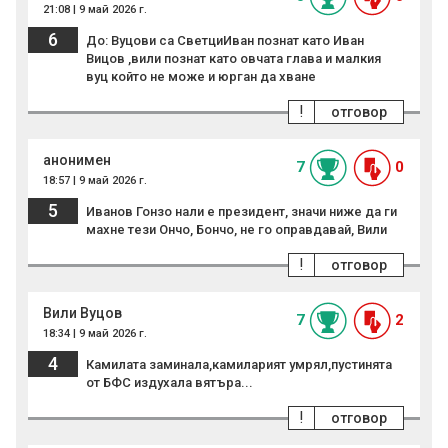
21:08 | 9 май 2026 г.
6
До: Вуцови са СветциИван познат като Иван
Вицов ,вили познат като овчата глава и малкия
вуц който не може и юрган да хване
!
отговор
анонимен
7
0
18:57 | 9 май 2026 г.
5
Иванов Гонзо нали е президент, значи ниже да ги
махне тези Ончо, Бончо, не го оправдавай, Вили
!
отговор
Вили Вуцов
7
2
18:34 | 9 май 2026 г.
4
Камилата заминала,камиларият умрял,пустинята
от БФС издухала вятъра...
!
отговор