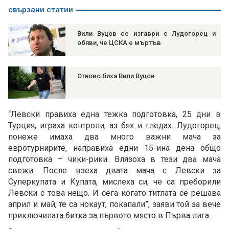
свързани статии
Вили Вуцов се изгаври с Лудогорец и
обяви, че ЦСКА е мъртъв
Отново биха Вили Вуцов
“Левски правиха една тежка подготовка, 25 дни в
Турция, играха контроли, аз бях и гледах. Лудогорец,
понеже имаха два много важни мача за
евротурнирите, направиха едни 15-ина дена общо
подготовка – чики-рики. Влязоха в тези два мача
свежи. После взеха двата мача с Левски за
Суперкупата и Купата, мислеха си, че са преборили
Левски с това нещо. И сега когато титлата се решава
април и май, те са нокаут, покапали”, заяви той за вече
приключилата битка за първото място в Първа лига.