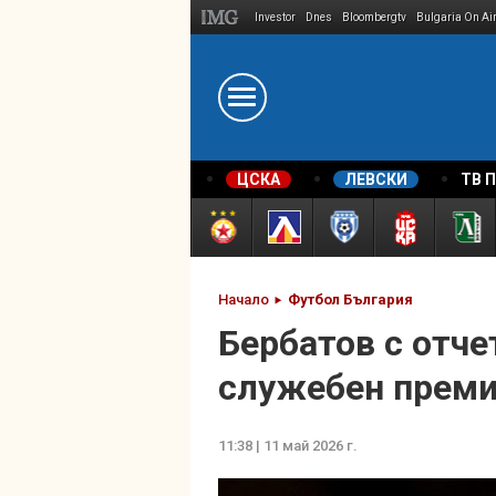
Investor
Dnes
Bloombergtv
Bulgaria On Ai
Megavselena.bg
ЦСКА
ЛЕВСКИ
ТВ 
Начало
Футбол България
Бербатов с отче
служебен прем
11:38 | 11 май 2026 г.