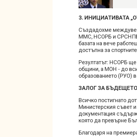
3. ИНИЦИАТИВАТА „
Създадохме междуведо
ММС, НСОРБ и СРСНПБ.
базата на вече работе
достъпна за спортните
Резултатът: НСОРБ ще
общини, а МОН - до вс
образованието (РУО) в
ЗАЛОГ ЗА БЪДЕЩЕТ
Всичко постигнато дот
Министерския съвет и
документация съдържа
която да превърне Бъл
Благодаря на премиера