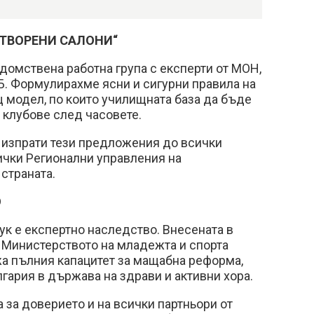
ОТВОРЕНИ САЛОНИ“
мствена работна група с експерти от МОН,
 Формулирахме ясни и сигурни правила на
щ модел, по които училищната база да бъде
 клубове след часовете.
 изпрати тези предложения до всички
ички Регионални управления на
 страната.
О
ук е експертно наследство. Внесената в
 Министерството на младежта и спорта
 пълния капацитет за мащабна реформа,
гария в държава на здрави и активни хора.
 за доверието и на всички партньори от