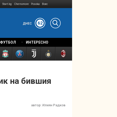
Start.bg
Chernomore
Posoka
Boec
62
ДНЕС
 ФУТБОЛ
ИНТЕРЕСНО
ик на бившия
автор:
Илиян Радков