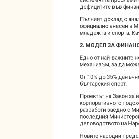
дефицитите във финан
Пълният доклад с ана
официално внесен в М
младежта и спорта. Кач
2. МОДЕЛ ЗА ФИНАН
Едно от най-важните н
механизъм, за да може
От 10% до 35% данъчно
българския спорт.
Проектът на Закон за 
корпоративното подохо
разработи заедно с Ми
последния Министерски
деловодството на Нар
Новите народни предст