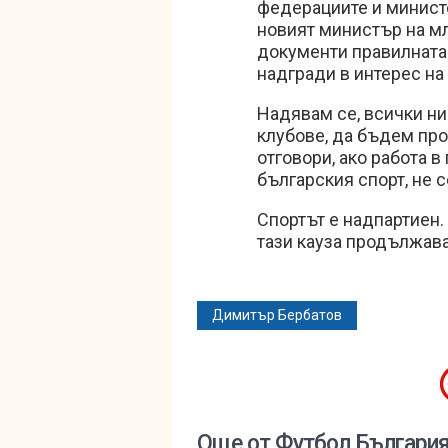
федерациите и министе
новият министър на мл
документи правилната 
надгради в интерес на
Надявам се, всички ни
клубове, да бъдем про
отговори, ако работа 
българския спорт, не с
Спортът е надпартиен. 
тази кауза продължава
Димитър Бербатов
Още от Футбол Българи