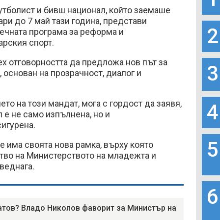
утболист и бивш национал, който заемаше
ари до 7 май тази година, представи
2
ечната програма за реформа и
арския спорт.
х отговорността да предложа нов път за
3
, основан на прозрачност, диалог и
то на този мандат, мога с гордост да заявя,
4
 е не само изпълнена, но и
игурена.
5
е има своята нова рамка, върху която
во на Министерството на младежта и
веднага.
6
атов? Владо Николов фаворит за Министър на