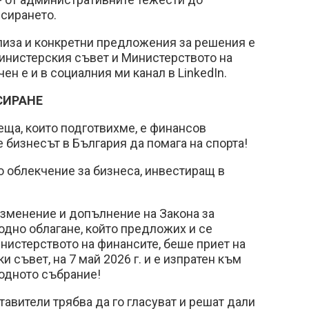
сирането.
лиза и конкретни предложения за решения е
инистерския съвет и Министерството на
ен е и в социалния ми канал в LinkedIn.
СИРАНЕ
еща, които подготвихме, е финансов
 бизнесът в България да помага на спорта!
 облекчение за бизнеса, инвестиращ в
изменение и допълнение на Закона за
дно облагане, който предложих и се
нистерството на финансите, беше приет на
 съвет, на 7 май 2026 г. и е изпратен към
одното събрание!
авители трябва да го гласуват и решат дали