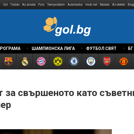
r
Gol
Tialoto
Az-jenata
Puls
Teenproblem
Automedia
Imoti.net
Rabota
Az-deteto
Blog
ПРОГРАМА
ШАМПИОНСКА ЛИГА
ФУТБОЛ СВЯТ
БГ
т за свършеното като съветн
иер