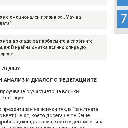
7
ов с емоционален призив за „Мач на
дата“
ов за доклада за проблемите в спортните
ции: В крайна сметка всичко опира до
иране
 70 дни?
ЕН АНАЛИЗ И ДИАЛОГ С ФЕДЕРАЦИИТЕ
роучване с участието на всички
федерации.
 презентиран на всички тях, в Гранитната
съвет (нещо, което досега не се беше
одробен доклад-анализ, който идентифицира
- от административните тежести до