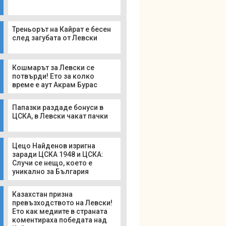
Треньорът на Кайрат е бесен
след загубата от Левски
Кошмарът за Левски се
потвърди! Ето за колко
време е аут Акрам Бурас
Папазки раздаде бонуси в
ЦСКА, в Левски чакат пачки
Цецо Найденов изригна
заради ЦСКА 1948 и ЦСКА:
Случи се нещо, което е
уникално за България
Казахстан призна
превъзходството на Левски!
Ето как медиите в страната
коментираха победата над