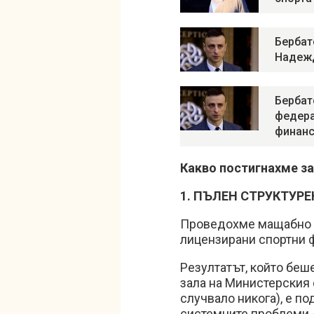
Бербат
Надеж
Бербат
федера
финанс
Какво постигнахме за
1. ПЪЛЕН СТРУКТУР
Проведохме мащабно п
лицензирани спортни 
Резултатът, който беше
зала на Министерския 
случвало никога), е п
системните проблеми 