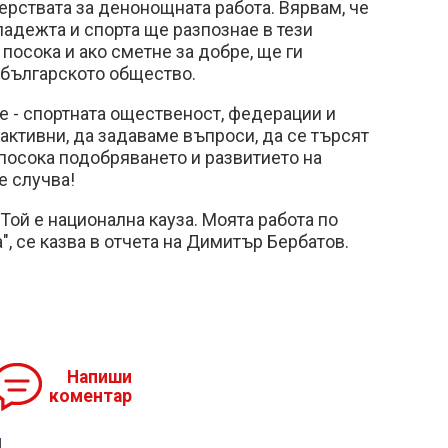
рствата за денонощната работа. Вярвам, че
адежта и спорта ще разпознае в тези
посока и ако сметне за добре, ще ги
 българското общество.
е - спортната ощественост, федерации и
активни, да задаваме въпроси, да се търсят
в посока подобряването и развитието на
е случва!
Той е национална кауза. Моята работа по
", се казва в отчета на Димитър Бербатов.
Напиши
коментар
я