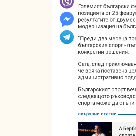
Големият български ф
позицията от 25 февру
резултатите от двумес
модернизация на бълг
"Преди два месеца пое
българския спорт - път
конкретни решения.
Сега, след приключване
че всяка поставена цел
административно подс
Българският спорт веч
следващото ръководст
спорта може да стъпи 
свързани статии
А Берб
спорта