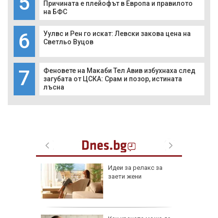
5
Причината е плейофът в Европа и правилото
на БФС
6
Уулвс и Рен го искат: Левски закова цена на
Светльо Вуцов
7
Феновете на Макаби Тел Авив избухнаха след
загубата от ЦСКА: Срам и позор, истината
лъсна
езопасно
Идеи за релакс за
рлеж
заети жени