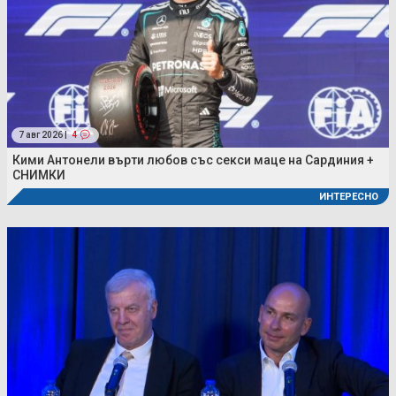
7 авг 2026 |
4
Кими Антонели върти любов със секси маце на Сардиния +
СНИМКИ
ИНТЕРЕСНО