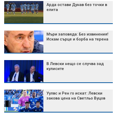
Арда остави Дунав без точки в
елита
Мъри заповяда: Без извинения!
Искам сърце и борба на терена
В Левски нещо се случва зад
кулисите
Уулвс и Рен го искат: Левски
закова цена на Светльо Вуцов