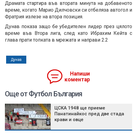
Драмата стартира във втората минута на добавеното
време, когато Марио Дилчовски си отбеляза автогол и
Фратрия излезе на втора позиция.
Дунав показа защо бе убедителен лидер през цялото
време във Втора лига, след като Ибрахим Кейта с
глава прати топката в мрежата и направи 2:2
Дунав
Напиши
коментар
Още от Футбол България
ЦСКА 1948 ще приеме
Панатинайкос пред две стада
крави и овце