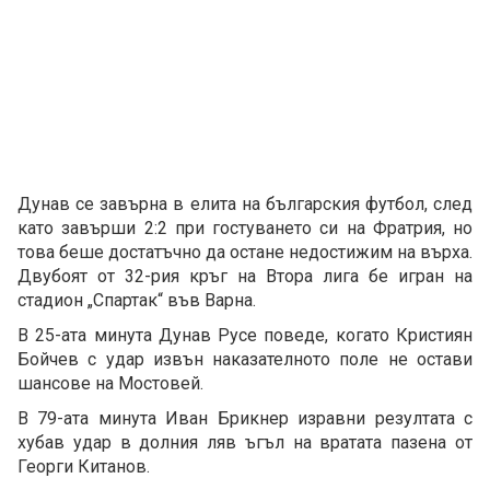
Дунав се завърна в елита на българския футбол, след
като завърши 2:2 при гостуването си на Фратрия, но
това беше достатъчно да остане недостижим на върха.
Двубоят от 32-рия кръг на Втора лига бе игран на
стадион „Спартак“ във Варна.
В 25-ата минута Дунав Русе поведе, когато Кристиян
Бойчев с удар извън наказателното поле не остави
шансове на Мостовей.
В 79-ата минута Иван Брикнер изравни резултата с
хубав удар в долния ляв ъгъл на вратата пазена от
Георги Китанов.