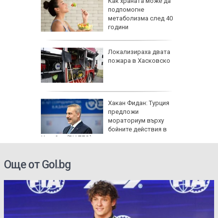
равим,
Как храната може да
ичната
подпомогне
жбина
метаболизма след 40
години
артофи
Локализираха двата
кашкавал
пожара в Хасковско
: Как да
Хакан Фидан: Турция
пасните
предложи
мораториум върху
бойните действия в
Украйна (ВИДЕО)
Още от Gol.bg