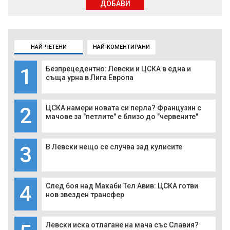
ДОБАВИ
НАЙ-ЧЕТЕНИ
НАЙ-КОМЕНТИРАНИ
1
Безпрецедентно: Левски и ЦСКА в една и
съща урна в Лига Европа
2
ЦСКА намери новата си перла? Французин с
мачове за "петлите" е близо до "червените"
3
В Левски нещо се случва зад кулисите
4
След боя над Макаби Тел Авив: ЦСКА готви
нов звезден трансфер
Левски иска отлагане на мача със Славия?