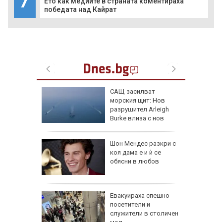
7
Ето как медиите в страната коментираха
победата над Кайрат
личат
САЩ засилват
смет на 7
морския щит: Нов
разрушител Arleigh
Burke влиза с нов
противоракетен радар
Шон Мендес разкри с
за
коя дама е и ѝ се
анзитни
обясни в любов
зкия
а в
Евакуираха спешно
артал
посетители и
ламъците
служители в столичен