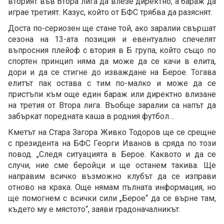
вторият във Втора лига да влезе директно, а бараж да
играе третият. Казус, който от БФС трябва да разяснят.
Доста по-сериозен ще стане той, ако заралии свършат
сезона на 13-ата позиция и евентуално спечелят
въпросния плейоф с втория в Б група, който също по
спортен принцип няма да може да се качи в елита,
дори и да се стигне до изваждане на Берое. Тогава
елитът пак остава с тим по-малко и може да се
пристъпи към още един бараж или директно влизане
на третия от Втора лига. Въобще заралии са напът да
забъркат поредната каша в родния футбол…
Кметът на Стара Загора Живко Тодоров ще се срещне
с президента на БФС Георги Иванов в сряда по този
повод. „Следя ситуацията в Берое. Каквото и да се
случи, ние сме беройци и ще останем такива. Ще
направим всичко възможно клубът да се изправи
отново на крака. Още нямам пълната информация, но
ще помогнем с всички сили „Берое“ да се върне там,
където му е мястото“, заяви градоначалникът.