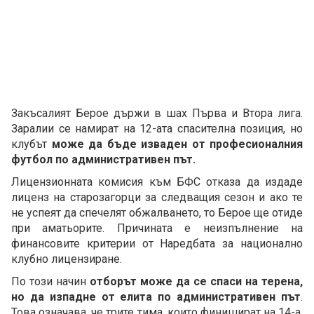
Закъсалият Берое държи в шах Първа и Втора лига.
Заралии се намират на 12-ата спасителна позиция, но
клубът
може да бъде изваден от професионалния
футбол по административен път.
Лицензионната комисия към БФС отказа да издаде
лиценз на старозагорци за следващия сезон и ако те
не успеят да спечелят обжалването, то Берое ще отиде
при аматьорите. Причината е неизпълнение на
финансовите критерии от Наредбата за национално
клубно лицензиране.
По този начин
отборът може да се спаси на терена,
но да изпадне от елита по административен път
.
Това означава, че трите тима, които финишират на 14-а,