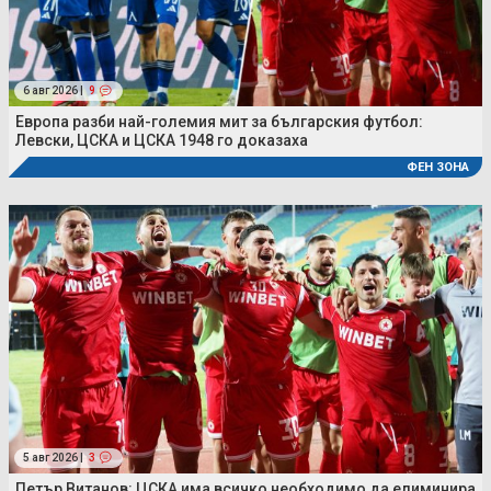
6 авг 2026 |
9
Европа разби най-големия мит за българския футбол:
Левски, ЦСКА и ЦСКА 1948 го доказаха
ФЕН ЗОНА
5 авг 2026 |
3
Петър Витанов: ЦСКА има всичко необходимо да елиминира