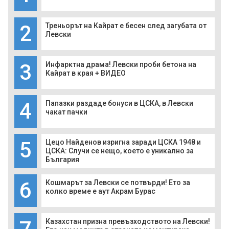
2
Треньорът на Кайрат е бесен след загубата от
Левски
3
Инфарктна драма! Левски проби бетона на
Кайрат в края + ВИДЕО
4
Папазки раздаде бонуси в ЦСКА, в Левски
чакат пачки
5
Цецо Найденов изригна заради ЦСКА 1948 и
ЦСКА: Случи се нещо, което е уникално за
България
6
Кошмарът за Левски се потвърди! Ето за
колко време е аут Акрам Бурас
Казахстан призна превъзходството на Левски!