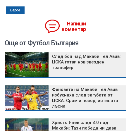
Берое
Напиши
коментар
Още от Футбол България
След боя над Макаби Тел Авив:
ЦСКА готви нов звезден
трансфер
Феновете на Макаби Тел Авив
избухнаха след загубата от
ЦСКА: Срам и позор, истината
лъсна
Христо Янев след 3:0 над
Макаби: Тази победа ни дава