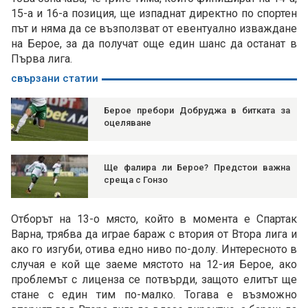
15-а и 16-а позиция, ще изпаднат директно по спортен
път и няма да се възползват от евентуално изваждане
на Берое, за да получат още един шанс да останат в
Първа лига.
свързани статии
Берое пребори Добруджа в битката за
оцеляване
Ще фалира ли Берое? Предстои важна
среща с Гонзо
Отборът на 13-о място, който в момента е Спартак
Варна, трябва да играе бараж с втория от Втора лига и
ако го изгуби, отива едно ниво по-долу. Интересното в
случая е кой ще заеме мястото на 12-ия Берое, ако
проблемът с лиценза се потвърди, защото елитът ще
стане с един тим по-малко. Тогава е възможно