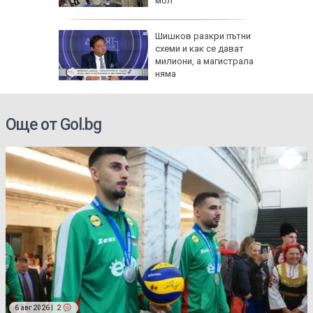
 метра
мол
в:
Шишков разкри пътни
 на
схеми и как се дават
 по
милиони, а магистрала
няма
ти
Още от Gol.bg
6 авг 2026 |
2