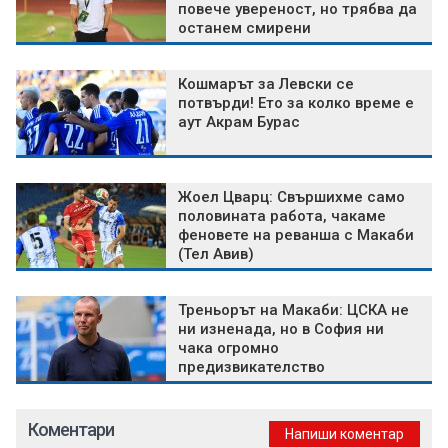
повече увереност, но трябва да
останем смирени
Кошмарът за Левски се
потвърди! Ето за колко време е
аут Акрам Бурас
Жоел Цварц: Свършихме само
половината работа, чакаме
феновете на реванша с Макаби
(Тел Авив)
Треньорът на Макаби: ЦСКА не
ни изненада, но в София ни
чака огромно
предизвикателство
Коментари
Напиши коментар