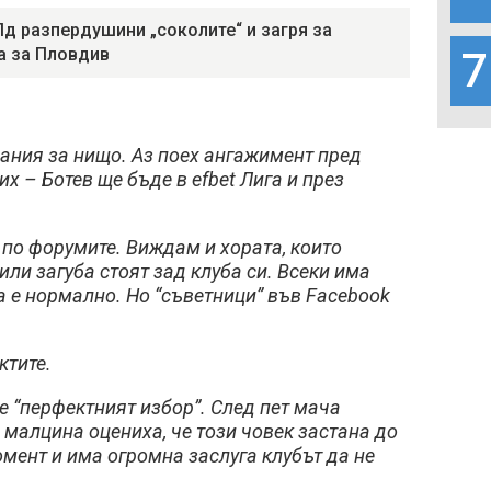
Пд разпердушини „соколите“ и загря за
а за Пловдив
7
ания за нищо. Аз поех ангажимент пред
их – Ботев ще бъде в efbet Лига и през
по форумите. Виждам и хората, които
ли загуба стоят зад клуба си. Всеки има
а е нормално. Но “съветници” във Facebook
ктите.
 “перфектният избор”. След пет мача
 малцина оцениха, че този човек застана до
омент и има огромна заслуга клубът да не