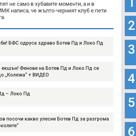
1
пят не само в хубавите моменти, а и в
МК написа, че жълто-черният клуб е пети
а.
2
оби! БФС одруса здраво Ботев Пд и Локо Пд
3
 екшън! Фенове на Ботев Пд и Локо Пд се
4
до „Колежа“ + ВИДЕО
Пд – Локо Пд
5
ов посочи какво улесни Ботев Пд за разгрома
околите“
6