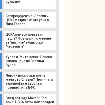
кулисите
Безпрецедентно: Левски и
ЦСКА в една и съща урна в
Лига Европа
ЦСКА намери новата си
перла? Французин с мачове
за "петлите" е близо до
"червените"
Уулвс и Рен го искат: Левски
закова цена на Светльо
Вуцов
Левски иска отлагане на
мача със Славия? Причината
е плейофът в Европа и
правилото на БФС
След боя над Макаби Тел
Авив: ЦСКА готви нов звезден