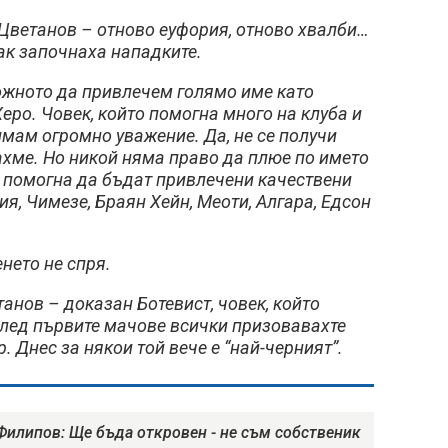
Цветанов – отново еуфория, отново хвалби…
пак започнаха нападките.
жното да привлечем голямо име като
ро. Човек, който помогна много на клуба и
имам огромно уважение. Да, не се получи
кахме. Но никой няма право да плюе по името
 помогна да бъдат привлечени качествени
я, Чимезе, Браян Хейн, Меоти, Алгара, Едсон
нето не спря.
анов – доказан Ботевист, човек, който
 След първите мачове всички призовавахте
. Днес за някои той вече е “най-черният”.
Филипов: Ще бъда откровен - не съм собственик