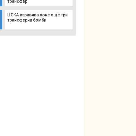
трансфер
ЦСКА взривява поне още три
трансферни бомби