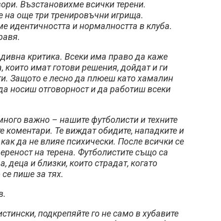
ори. Възстановихме всички терени.
 на още три тренировъчни игрища.
е идентичността и нормалността в клуба.
равя.
адивна критика. Всеки има право да каже
, които имат готови решения, дойдат и ги
и. Защото е лесно да плюеш като хамалин
 да носиш отговорност и да работиш всеки
много важно – нашите футболисти и техните
е коментари. Те виждат обидите, нападките и
как да не влияе психически. После всички се
ереност на терена. Футболистите също са
а, деца и близки, които страдат, когато
се пише за тях.
в.
истински, подкрепяйте го не само в хубавите