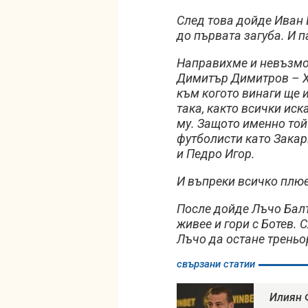
След това дойде Иван 
до първата загуба. И 
Направихме и невъзмо
Димитър Димитров – Хе
към когото винаги ще 
така, както всички ис
му. Защото именно той
футболисти като Закари
и Педро Игор.
И въпреки всичко плюе
После дойде Лъчо Балт
живее и гори с Ботев.
Лъчо да остане треньор
свързани статии
Илиян 