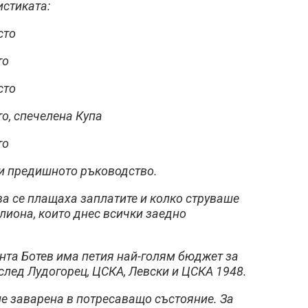
истиката:
сто
то
сто
то, спечелена Купа
то
ри предишното ръководство.
ва се плащаха заплатите и колко струваше
илиона, които днес всички заедно
нта Ботев има петия най-голям бюджет за
 след Лудогорец, ЦСКА, Левски и ЦСКА 1948.
е заварена в потресаващо състояние. За