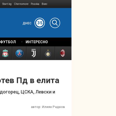
Start.bg
Chernomore
Posoka
Boec
35
ДНЕС
 ФУТБОЛ
ИНТЕРЕСНО
тев Пд в елита
удогорец, ЦСКА, Левски и
автор:
Илиян Радков