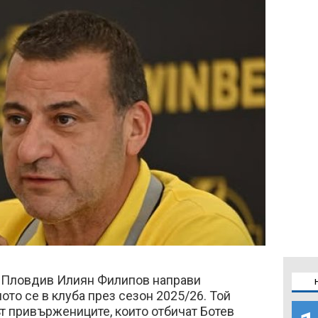
в Пловдив Илиян Филипов направи
ото се в клуба през сезон 2025/26. Той
т привържениците, които отбичат Ботев