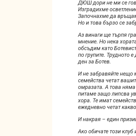
ДЮШ дори не ми се гов
Изградихме осветление
Започнахме да връщам
Но и това бързо се заб
Аз винаги ще търпя гр
мнение. Но нека хората
обсъдим като Ботевист
по групите. Трудното е
ден за Ботев.
И не забравяйте нещо 
семейства четат вашит
омразата. А това няма 
питаме защо липсва ув
хора. Те имат семейств
ежедневно четат какво 
И накрая – един призи
Ако обичате този клуб 