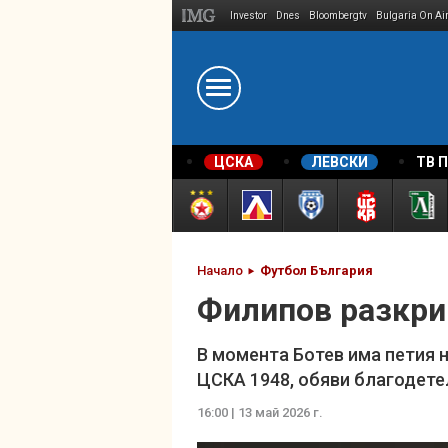
Investor
Dnes
Bloombergtv
Bulgaria On Ai
Megavselena.bg
ЦСКА
ЛЕВСКИ
ТВ 
Начало
Футбол България
Филипов разкри 
В момента Ботев има петия н
ЦСКА 1948, обяви благодете
16:00 | 13 май 2026 г.