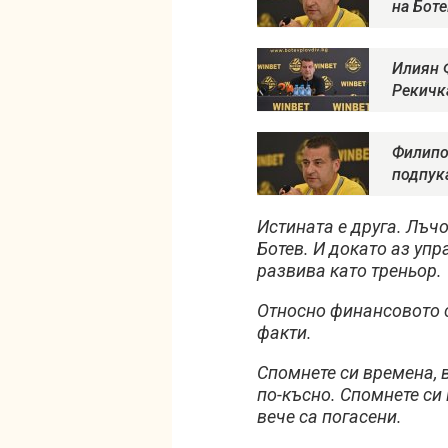
на Бот
Илиян 
Рекичк
Филипо
подпук
Истината е друга. Лъч
Ботев. И докато аз уп
развива като треньор.
Относно финансовото с
факти.
Спомнете си времена, 
по-късно. Спомнете си
вече са погасени.