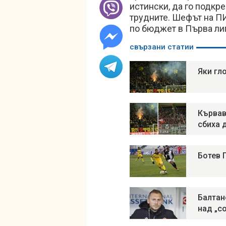
истински, да го подкре
трудните. Шефът на ПИ
по бюджет в Първа лиг
свързани статии
Яки гл
Кървав
сбиха 
Ботев 
Балтан
над „с