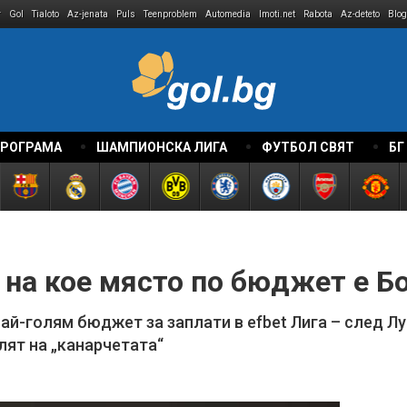
r
Gol
Tialoto
Az-jenata
Puls
Teenproblem
Automedia
Imoti.net
Rabota
Az-deteto
Blog
ПРОГРАМА
ШАМПИОНСКА ЛИГА
ФУТБОЛ СВЯТ
БГ
на кое място по бюджет е Бо
ай-голям бюджет за заплати в efbet Лига – след Л
лят на „канарчетата“