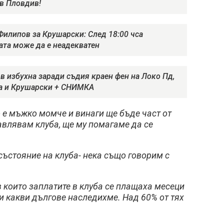
ев Пловдив!
Филипов за Крушарски: След 18:00 чса
ата може да е неадекватен
в избухна заради съдия краен фен на Локо Пд,
а и Крушарски + СНИМКА
о е мъжко момче и винаги ще бъде част от
равлявам клуба, ще му помагаме да се
ъстояние на клуба- нека също говорим с
в които заплатите в клуба се плащаха месеци
 и какви дългове наследихме. Над 60% от тях