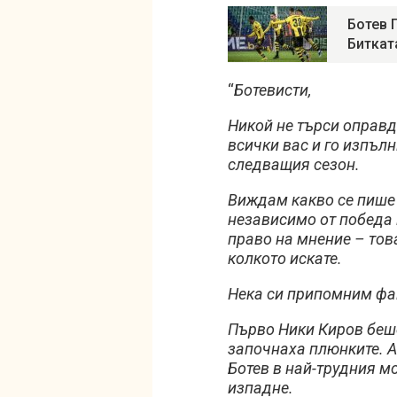
Ботев 
Биткат
“
Ботевисти,
Никой не търси оправд
всички вас и го изпълн
следващия сезон.
Виждам какво се пише 
независимо от победа и
право на мнение – тов
колкото искате.
Нека си припомним фа
Първо Ники Киров беше
започнаха плюнките. А
Ботев в най-трудния м
изпадне.