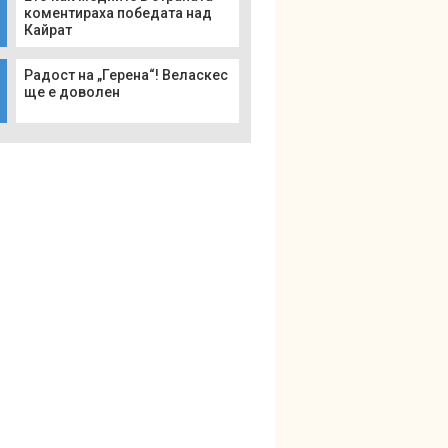
коментираха победата над
Кайрат
Радост на „Герена“! Веласкес
ще е доволен