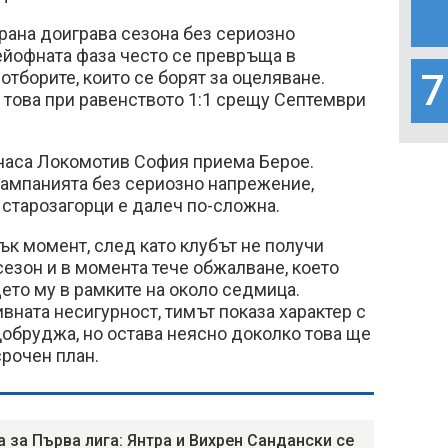
трана доиграва сезона без сериозно
ейофната фаза често се превръща в
7
отборите, които се борят за оцеляване.
 това при равенството 1:1 срещу Септември
 часа Локомотив София приема Берое.
кампанията без сериозно напрежение,
 старозагорци е далеч по-сложна.
ък момент, след като клубът не получи
езон и в момента тече обжалване, което
то му в рамките на около седмица.
ната несигурност, тимът показа характер с
Добруджа, но остава неясно доколко това ще
рочен план.
а за Първа лига: Янтра и Вихрен Сандански се