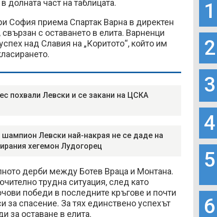
в долната част на таблицата.
1
ри София приема Спартак Варна в директен
, свързан с оставането в елита. Варненци
2
успех над Славия на „Коритото“, който им
класирането.
3
ес похвали Левски и се закани на ЦСКА
4
 шампион Левски най-накрая не се даде на
ирания хегемон Лудогорец
5
алното дерби между Ботев Враца и Монтана.
лючително трудна ситуация, след като
ючови победи в последните кръгове и почти
6
и за спасение. За тях единствено успехът
и за оставане в елита.