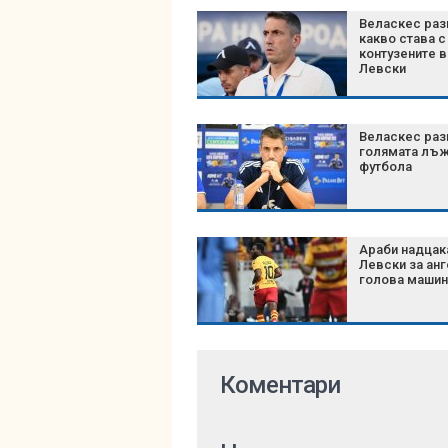
Веласкес раз
какво става с
контузените в
Левски
Веласкес раз
голямата лъ
футбола
Араби надцак
Левски за ан
голова машин
Коментари