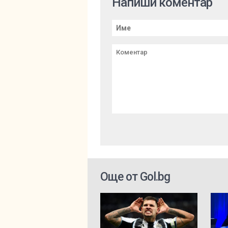
Напиши коментар
Още от Gol.bg