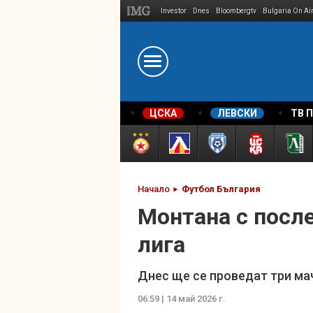
Investor
Dnes
Bloombergtv
Bulgaria On Ai
Megavselena.bg
ЦСКА
ЛЕВСКИ
ТВ 
Начало
Футбол България
Монтана с после
лига
Днес ще се проведат три ма
06:59 | 14 май 2026 г.