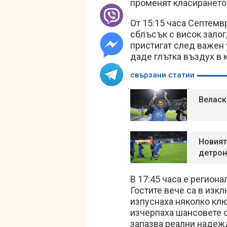
променят класирането 
От 15:15 часа Септемв
сблъсък с висок залог
пристигат след важен 
даде глътка въздух в 
свързани статии
Веласк
Новият
детрон
В 17:45 часа е регион
Гостите вече са в изк
изпуснаха няколко кл
изчерпаха шансовете с
запазва реални надежд