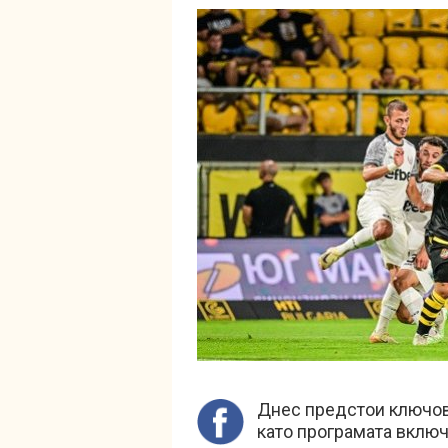
Днес предстои ключов 
като програмата включ