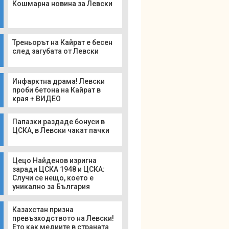
Кошмарна новина за Левски
Треньорът на Кайрат е бесен
след загубата от Левски
Инфарктна драма! Левски
проби бетона на Кайрат в
края + ВИДЕО
Папазки раздаде бонуси в
ЦСКА, в Левски чакат пачки
Цецо Найденов изригна
заради ЦСКА 1948 и ЦСКА:
Случи се нещо, което е
уникално за България
Казахстан призна
превъзходството на Левски!
Ето как медиите в страната