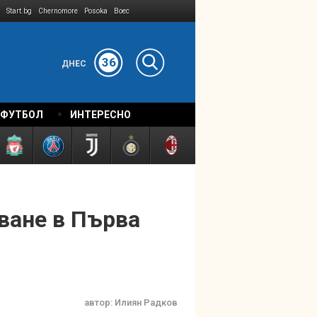
Start.bg
Chernomore
Posoka
Boec
36
ДНЕС
 ФУТБОЛ
ИНТЕРЕСНО
ване в Първа
автор:
Илиян Радков