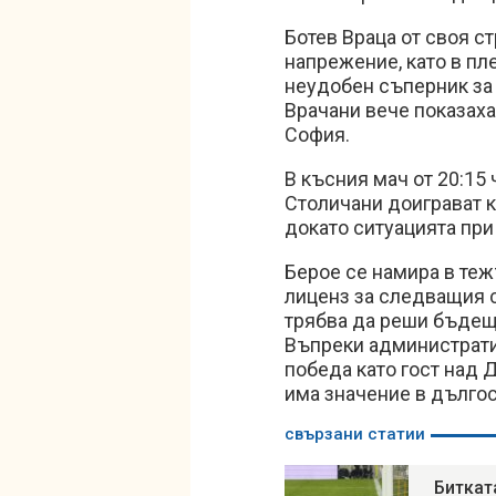
Ботев Враца от своя с
напрежение, като в пл
неудобен съперник за 
Врачани вече показаха
София.
В късния мач от 20:15
Столичани доиграват 
докато ситуацията при
Берое се намира в теж
лиценз за следващия с
трябва да реши бъдеще
Въпреки административ
победа като гост над 
има значение в дългос
свързани статии
Биткат