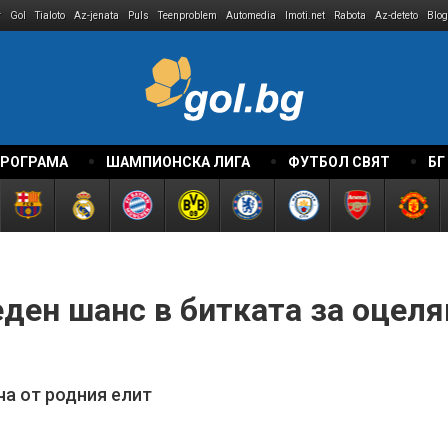
r
Gol
Tialoto
Az-jenata
Puls
Teenproblem
Automedia
Imoti.net
Rabota
Az-deteto
Blog
ПРОГРАМА
ШАМПИОНСКА ЛИГА
ФУТБОЛ СВЯТ
БГ
ден шанс в битката за оцеля
ча от родния елит