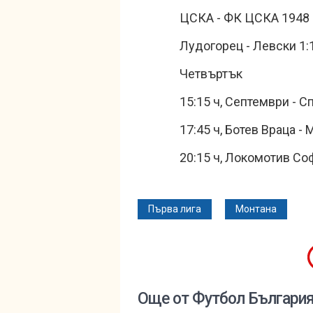
ЦСКА - ФК ЦСКА 1948 
Лудогорец - Левски 1:
Четвъртък
15:15 ч, Септември - С
17:45 ч, Ботев Враца -
20:15 ч, Локомотив Соф
Първа лига
Монтана
Още от Футбол Българи