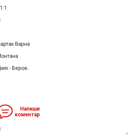
1:1
1
партак Варна
 Монтана
ия - Берое.
Напиши
коментар
я