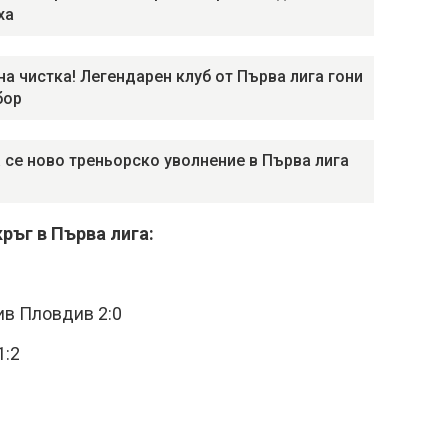
ха
на чистка! Легендарен клуб от Първа лига гони
бор
 се ново треньорско уволнение в Първа лига
ръг в Първа лига:
ив Пловдив 2:0
1:2