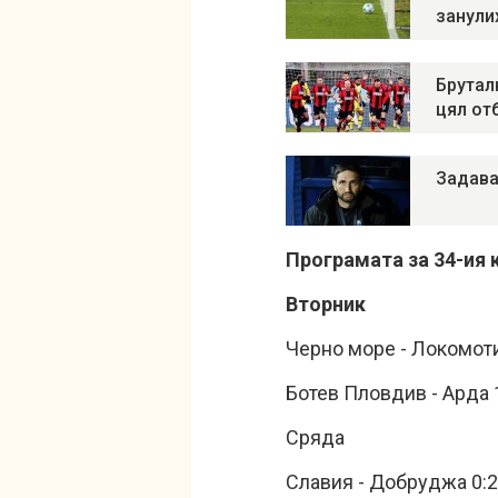
занули
Брутал
цял от
Задава
Програмата за 34-ия к
Вторник
Черно море - Локомот
Ботев Пловдив - Арда 
Сряда
Славия - Добруджа 0:2