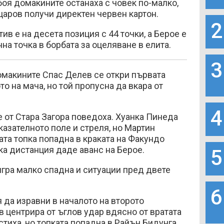
убоя домакините останаха с човек по-малко,
аров получи директен червен картон.
2
в е на десета позиция с 44 точки, а Берое е
нна точка в борбата за оцеляване в елита.
3
омакините Спас Делев се откри първата
о на мача, но той пропусна да вкара от
4
те от Стара Загора поведоха. Хуанка Пинеда
казателното поле и стреля, но Мартин
ата топка попадна в краката на Факундо
зка дистанция даде аванс на Берое.
5
игра малко спадна и ситуации пред двете
6
да изравни в началото на второто
 центрира от ъглов удар вдясно от вратата
стиха, но топката попадна в Райън Бидунга,