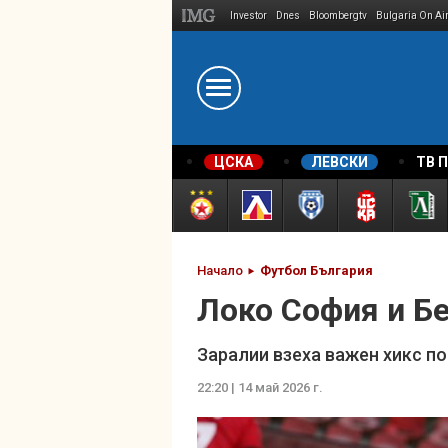
Investor
Dnes
Bloombergtv
Bulgaria On Ai
Megavselena.bg
ЦСКА
ЛЕВСКИ
ТВ 
Начало
Футбол България
Локо София и Бе
Заралии взеха важен хикс п
22:20 | 14 май 2026 г.