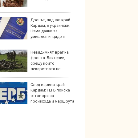
Дронът, паднал край
Този н
Кардам, е украински:
може 
Няма данни за
Европ
умишлен инцидент
Невидимият враг на
Домаш
фронта: Бактерии,
губи о
срещу които
стена
лекарствата не
зареж
ват
След взрива край
Кой гу
Кардам: ГЕРБ поиска
нашес
отговори за
китай
произхода и маршрута
она