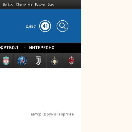
Start.bg
Chernomore
Posoka
Boec
41
ДНЕС
 ФУТБОЛ
ИНТЕРЕСНО
автор:
Друми Георгиев