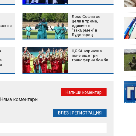
преднамерен
Локо София се
Пожари горят край
цели в трима,
Асеновград,
вски и
единият е
"закърмен" в
Бобошево и Хасково -
Лудогорец
има засегнати къщи и
затворен път
о
ЦСКА взривява
3 китайски зодии
поне още три
привличат пари и
а
трансферни бомби
успех след 10 август
в
дейст
Шофьор на автобус
управлява с лакти,
Напиши коментар
докато гледа TikTok
Няма коментари
(ВИДЕО)
на др
ВЛЕЗ
|
РЕГИСТРАЦИЯ