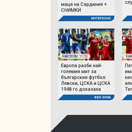
сл
маце на Сардиния +
СНИМКИ
ИНТЕРЕСНО
6 авг 2026 |
11
5 ав
Европа разби най-
Пе
големия мит за
им
българския футбол:
не
Левски, ЦСКА и ЦСКА
ел
1948 го доказаха
Те
ФЕН ЗОНА