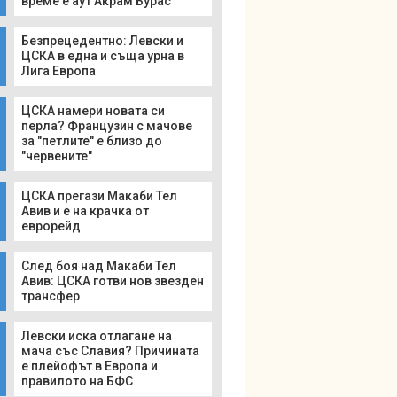
време е аут Акрам Бурас
Безпрецедентно: Левски и
ЦСКА в една и съща урна в
Лига Европа
ЦСКА намери новата си
перла? Французин с мачове
за "петлите" е близо до
"червените"
ЦСКА прегази Макаби Тел
Авив и е на крачка от
еврорейд
След боя над Макаби Тел
Авив: ЦСКА готви нов звезден
трансфер
Левски иска отлагане на
мача със Славия? Причината
е плейофът в Европа и
правилото на БФС