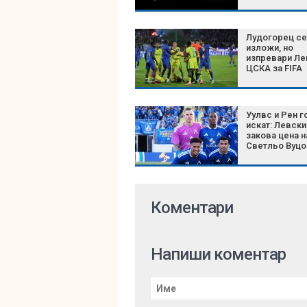
Лудогорец се
изложи, но
изпревари Ле
ЦСКА за FIFA
Уулвс и Рен г
искат: Левски
закова цена н
Светльо Вуцо
Коментари
Напиши коментар