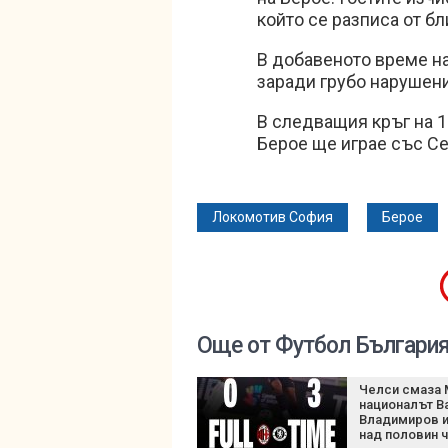
който се разписа от б
В добавеното време н
заради грубо нарушен
В следващия кръг на 
Берое ще играе със С
Локомотив София
Берое
Още от Футбол Българи
Челси смаза 
националът В
Владимиров и
над половин 