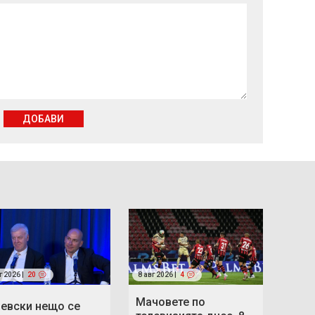
ДОБАВИ
г 2026 |
20
8 авг 2026 |
4
Мачовете по
Левски нещо се