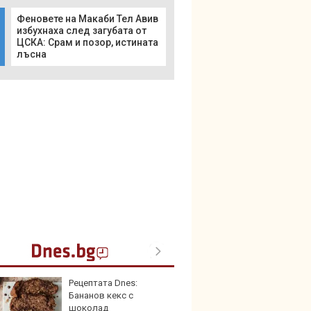
Феновете на Макаби Тел Авив
избухнаха след загубата от
ЦСКА: Срам и позор, истината
лъсна
Рецептата Dnes:
В Кит
Бананов кекс с
забра
шоколад
автом