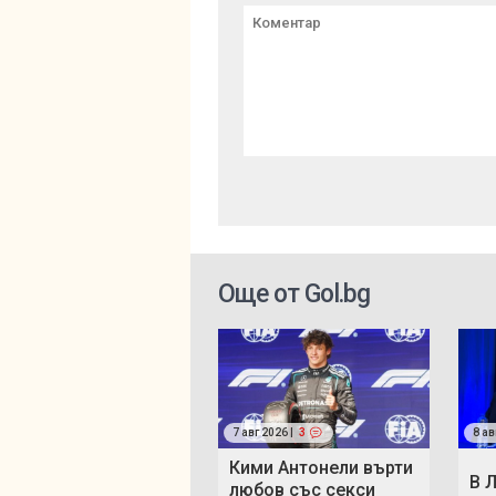
Още от Gol.bg
7 авг 2026 |
3
8 ав
Кими Антонели върти
В 
любов със секси