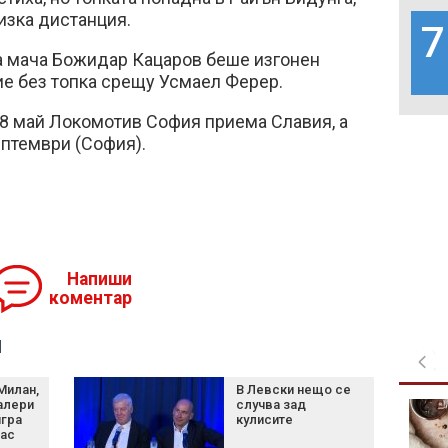
лизка дистанция.
7
а мача Божидар Кацаров беше изгонен
ие без топка срещу Усмаел Ферер.
18 май Локомотив София приема Славия, а
ептември (София).
Напиши
коментар
я
Милан,
В Левски нещо се
алери
случва зад
МО: Дронът край
гра
кулисите
Кардам е украински,
час
инцидентът не е