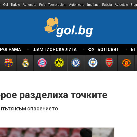
r
Gol
Tialoto
Az-jenata
Puls
Teenproblem
Automedia
Imoti.net
Rabota
Az-deteto
Blog
ПРОГРАМА
ШАМПИОНСКА ЛИГА
ФУТБОЛ СВЯТ
БГ
рое разделиха точките
о пътя към спасението