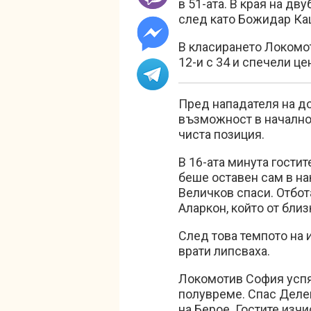
в 51-ата. В края на дв
след като Божидар Кац
В класирането Локомоти
12-и с 34 и спечели це
Пред нападателя на д
възможност в началнот
чиста позиция.
В 16-ата минута гости
беше оставен сам в на
Величков спаси. Отбот
Аларкон, който от бли
След това темпото на 
врати липсваха.
Локомотив София успя 
полувреме. Спас Делев
на Берое. Гостите изчи