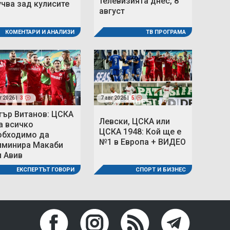
телевизията днес, 8
учва зад кулисите
август
ТВ ПРОГРАМА
КОМЕНТАРИ И АНАЛИЗИ
г 2026 |
3
7 авг 2026 |
5
тър Витанов: ЦСКА
Левски, ЦСКА или
а всичко
ЦСКА 1948: Кой ще е
обходимо да
№1 в Европа + ВИДЕО
иминира Макаби
л Авив
СПОРТ И БИЗНЕС
ЕКСПЕРТЪТ ГОВОРИ