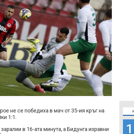
ое не се победиха в мач от 35-ия кръг на
ки 1:1.
1
заралии в 16-ата минута, а Бидунга изравни