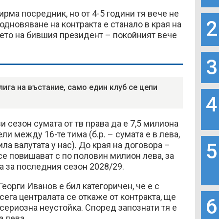
ма посредник, но от 4-5 години тя вече не
2
одновяване на контракта е станало в края на
янето на бившия президент – покойният вече
3
лига на въстание, само един клуб се цепи
4
зи сезон сумата от тв права да е 7,5 милиона
ели между 16-те тима (б.р. – сумата е в лева,
5
ила валутата у нас). До края на договора –
 се повишават с по половин милион лева, за
а за последния сезон 2028/29.
еорги Иванов е бил категоричен, че е с
сега централата се откаже от контракта, ще
6
 сериозна неустойка. Според запознати тя е
а лева.