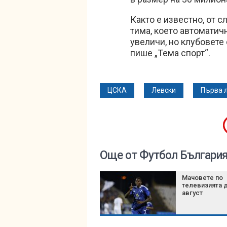
Както е известно, от 
тима, което автоматичн
увеличи, но клубовете 
пише „Тема спорт“.
ЦСКА
Левски
Първа 
Още от Футбол Българи
Мачовете по
телевизията д
август