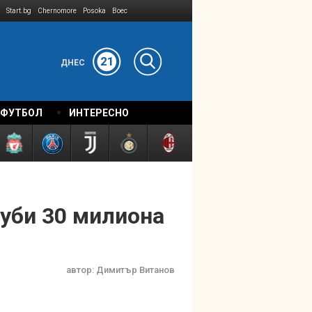
Start.bg
Chernomore
Posoka
Boec
21
ДНЕС
 ФУТБОЛ
ИНТЕРЕСНО
губи 30 милиона
автор:
Димитър Витанов