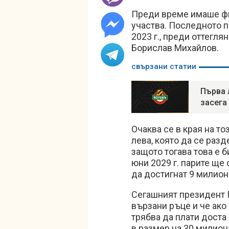
Преди време имаше фир
участва. Последното п
2023 г., преди оттегл
Борислав Михайлов.
свързани статии
Първа 
засега
Очаква се в края на то
лева, която да се разд
защото тогава това е б
юни 2029 г. парите ще
да достигнат 9 милион
Сегашният президент Г
вързани ръце и че ако 
трябва да плати доста
в размер на 30 милион