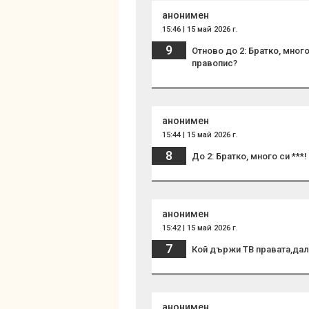
анонимен
15:46 | 15 май 2026 г.
9
Отново до 2: Братко, мног
правопис?
анонимен
15:44 | 15 май 2026 г.
8
До 2: Братко, много си ***
анонимен
15:42 | 15 май 2026 г.
7
Кой държи ТВ правата,дал
анонимен