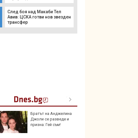
След боя над Макаби Тел
Авив: ЦСКА готви нов звезден
трансфер
Братът на Анджелина
Toyot
Джоли се разведе и
инвес
призна: Гей съм!
хибри