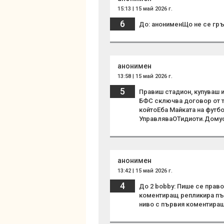
15:13 | 15 май 2026 г.
6
До: анонименЩо не се гр
анонимен
13:58 | 15 май 2026 г.
5
Правиш стадион, купуваш игр
БФС сключва договор от т
койтоЕба Майката на футбо
УправляваОТидиоти.Дому
анонимен
13:42 | 15 май 2026 г.
4
До 2 bobby: Пише се право
коментиращ репликира пър
ниво с първия коментира