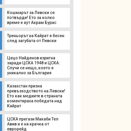
Кошмарът за Левски се
потвърди! Ето за колко
време е аут Акрам Бурас
Треньорът на Кайрат е бесен
след загубата от Левски
Цецо Найденов изригна
заради ЦСКА 1948 и ЦСКА:
Случи се нещо, което е
уникално за България
Казахстан призна
превъзходството на Левски!
Ето как медиите в страната
коментираха победата над
Кайрат
ЦСКА прегази Макаби Тел
Авив и е на крачка от
еврорейд