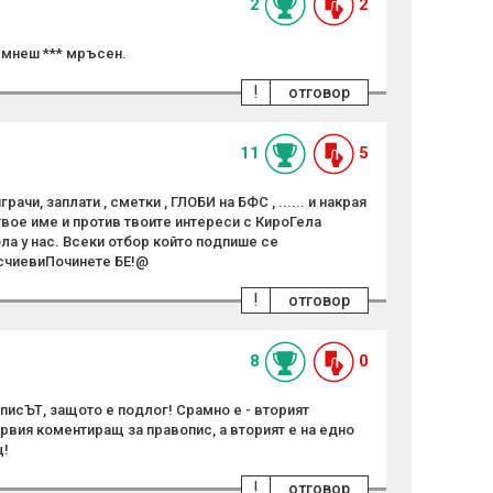
2
2
ъмнеш *** мръсен.
!
отговор
11
5
ачи, заплати , сметки , ГЛОБИ на БФС , ...... и накрая
вое име и против твоите интереси с КироГела
ла у нас. Всеки отбор който подпише се
счиевиПочинете БЕ!@
!
отговор
8
0
писЪТ, защото е подлог! Срамно е - вторият
вия коментиращ за правопис, а вторият е на едно
щ!
!
отговор