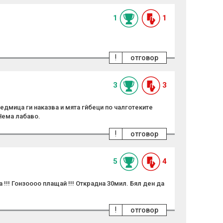
1
1
!
отговор
3
3
едмица ги наказва и мята гйбеци по чалготеките
Нема лабаво.
!
отговор
5
4
а !!! Гонзоооо плащай !!! Открадна 30мил. Бял ден да
!
отговор