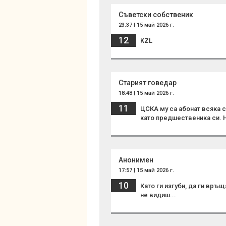
Съветски собственик
23:37 | 15 май 2026 г.
12
KZL
Старият говедар
18:48 | 15 май 2026 г.
11
ЦСКА му са абонат всяка с
като предшественика си. 
Анонимен
17:57 | 15 май 2026 г.
10
Като ги изгуби, да ги връщ
не видиш...