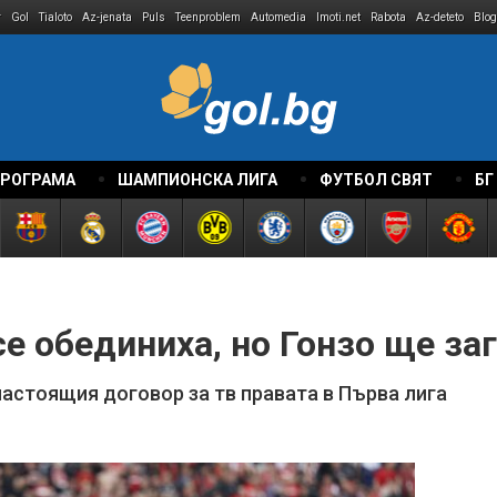
r
Gol
Tialoto
Az-jenata
Puls
Teenproblem
Automedia
Imoti.net
Rabota
Az-deteto
Blog
ПРОГРАМА
ШАМПИОНСКА ЛИГА
ФУТБОЛ СВЯТ
БГ
е обединиха, но Гонзо ще за
настоящия договор за тв правата в Първа лига