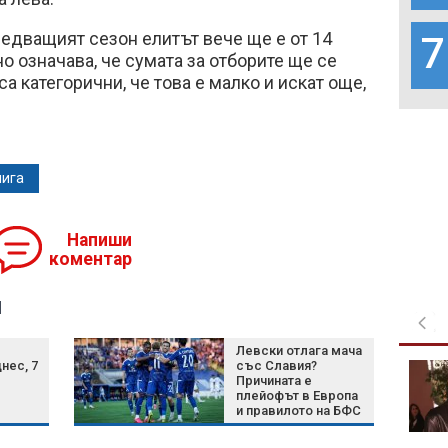
следващият сезон елитът вече ще е от 14
7
о означава, че сумата за отборите ще се
са категорични, че това е малко и искат още,
лига
Напиши
коментар
я
Левски отлага мача
нес, 7
със Славия?
В "България сутрин" на
Причината е
8 август от 9:30 часа:
плейофът в Европа
Помага или пречи AI в
и правилото на БФС
сферата на грима?