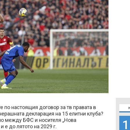
е по настоящия договор за тв правата в
черашната декларация на 15 елитни клуба?
но между БФС и носителя „Нова
1
и е до лятото на 2029 г.