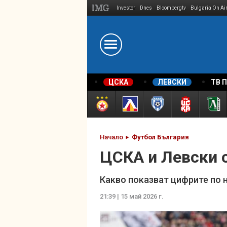
Investor
Dnes
Bloombergtv
Bulgaria On Ai
Megavselena.bg
ЦСКА
ЛЕВСКИ
ТВ 
Начало
Футбол България
ЦСКА и Левски с
Какво показват цифрите по 
21:39 | 15 май 2026 г.