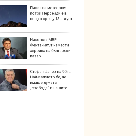
Пикът на метеорния
Пет с
поток Персеиди е в
Mazda
нощта срещу 13 август
Николов, МВР:
Защо 
Фентанилът измести
замес
хероина на българския
спира
пазар
Стефан Цанев на 90 г.:
Над м
Най-важното бе, че
Tesla 
имаше думата
разпа
„свобода“ в нашите
окачв
ве