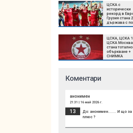
ЦСКА с
исторически
рекорд в Евр
Грузия стана 
държава с п
на „червените
гост
ЦСКА, ЦСКА 1
ЦСКА Москва
стана тотално
объркване +
СНИМКА
Коментари
анонимен
21:31 | 16 май 2026 г.
13
До: анонимен....... И що за
плюс ?