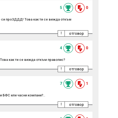
5
0
о си проЗДДД! Това как ти се вижда откъм
!
отговор
4
0
! Това как ти се вижда откъм правопис?
!
отговор
7
1
и БФС или часни компани?..
!
отговор