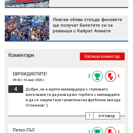
Левски обяви откъде феновете
ще получат билетите си за
реванша с Кайрат Алмати
Коментари
Напиши коментар
ЕВРОИДИОТИТЕ!
2
1
09:46 | 16 май 2026 г.
4
Добре ,че е мулти-милиардера с глуповато
излъчване,та да развърже торбата с милиардите
и да се закупи тази галактическа футболна звезда
Стоенчов! :)
!
отговор
Петко СЪС
1
1