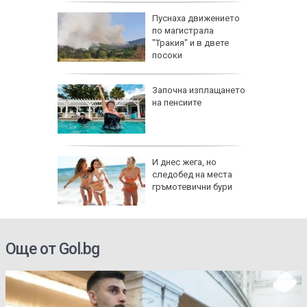
:
Пуснаха движението
е отново
по магистрала
40
"Тракия" и в двете
посоки
 август
Започна изплащането
на пенсиите
и важни
одиите
збра
И днес жега, но
I
следобед на места
гръмотевични бури
Още от Gol.bg