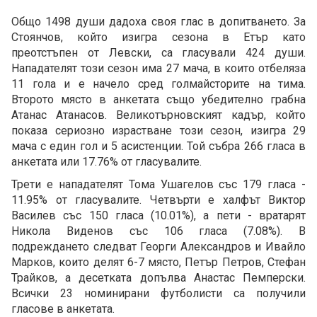
Общо 1498 души дадоха своя глас в допитването. За
Стоянчов, който изигра сезона в Етър като
преотстъпен от Левски, са гласували 424 души.
Нападателят този сезон има 27 мача, в които отбеляза
11 гола и е начело сред голмайсторите на тима.
Второто място в анкетата също убедително грабна
Атанас Атанасов. Великотърновският кадър, който
показа сериозно израстване този сезон, изигра 29
мача с един гол и 5 асистенции. Той събра 266 гласа в
анкетата или 17.76% от гласувалите.
Трети е нападателят Тома Ушагелов със 179 гласа -
11.95% от гласувалите. Четвърти е халфът Виктор
Василев със 150 гласа (10.01%), а пети - вратарят
Никола Виденов със 106 гласа (7.08%). В
подреждането следват Георги Александров и Ивайло
Марков, които делят 6-7 място, Петър Петров, Стефан
Трайков, а десетката допълва Анастас Пемперски.
Всички 23 номинирани футболисти са получили
гласове в анкетата.