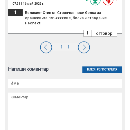
07:31 | 16 май 2026 г.
1
Великият Стивън Стоянчов носи болка за
оранжевите плъххххове, болка и страдание.
Респект!
!
отговор
Напиши коментар
ВЛЕЗ
|
РЕГИСТРАЦИЯ