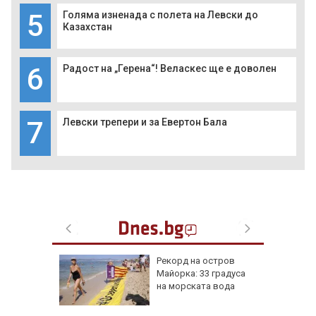
5
Голяма изненада с полета на Левски до
Казахстан
6
Радост на „Герена“! Веласкес ще е доволен
7
Левски трепери и за Евертон Бала
ник на 7
Рекорд на остров
и са
Майорка: 33 градуса
оличбите
на морската вода