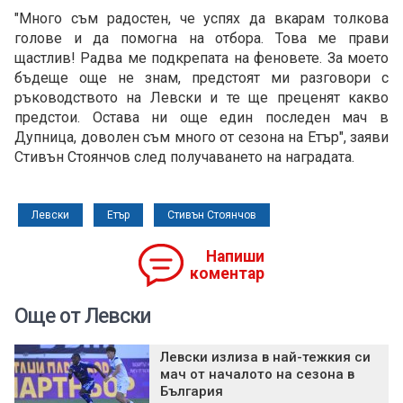
"Много съм радостен, че успях да вкарам толкова
голове и да помогна на отбора. Това ме прави
щастлив! Радва ме подкрепата на феновете. За моето
бъдеще още не знам, предстоят ми разговори с
ръководството на Левски и те ще преценят какво
предстои. Остава ни още един последен мач в
Дупница, доволен съм много от сезона на Етър", заяви
Стивън Стоянчов след получаването на наградата.
Левски
Етър
Стивън Стоянчов
Напиши
коментар
Още от Левски
Левски излиза в най-тежкия си
мач от началото на сезона в
България