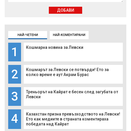
ДОБАВИ
НАЙ-ЧЕТЕНИ
НАЙ-КОМЕНТИРАНИ
1
Кошмарна новина за Левски
2
Кошмарът за Левски се потвърди! Ето за
колко време е аут Акрам Бурас
3
Треньорът на Кайрат е бесен след загубата от
Левски
4
Казахстан призна превъзходството на Левски!
Ето как медиите в страната коментираха
победата над Кайрат