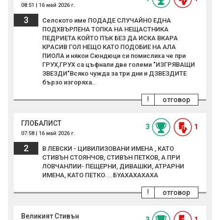
08:51 | 16 май 2026 г.
3
Селското име ПОДАДЕ СЛУЧАЙНО ЕДНА
ПОДХВЪРЛЕНА ТОПКА НА НЕЩАСТНИКА
ПЕДРИЕТА КОЙТО ПЪК БЕЗ ДА ИСКА ВКАРА
КРАСИВ ГОЛ НЕЩО КАТО ПОДОБИЕ НА АЛА
ПИОЛА и някои Сюндюци си помислиха че при
ГРУХ,ГРУХ са цъфнали две големи "ИЗГРЯВАЩИ
ЗВЕЗДИ"Всяко чужда за три дни и ДЗВЕЗДИТЕ
бързо изгоряха..
!
отговор
ГЛОБАЛИСТ
3
1
07:58 | 16 май 2026 г.
2
В ЛЕВСКИ - ЦИВИЛИЗОВАНИ ИМЕНА , КАТО
СТИВЪН СТОЯНЧОВ, СТИВЪН ПЕТКОВ, А ПРИ
ЛОВЧАНЛИИ- ПЕЩЕРНИ, ДИВАШКИ, АТРАРНИ
ИМЕНА, КАТО ПЕТКО....БУАХАХАХАХА
!
отговор
Великият Стивън
3
1