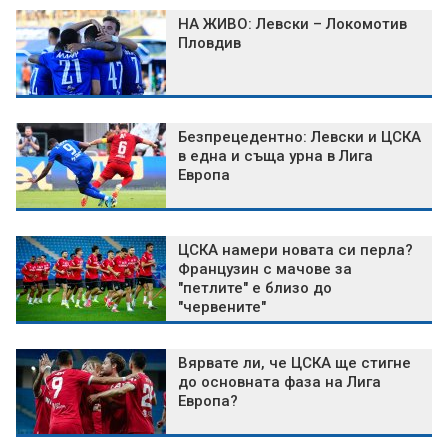
НА ЖИВО: Левски – Локомотив
Пловдив
Безпрецедентно: Левски и ЦСКА
в една и съща урна в Лига
Европа
ЦСКА намери новата си перла?
Французин с мачове за
"петлите" е близо до
"червените"
Вярвате ли, че ЦСКА ще стигне
до основната фаза на Лига
Европа?