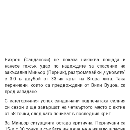
Вихрен (Сандански) не показа никаква пощада и
нанесе тежък удар по надеждите за спасение на
закъсалия Миньор (Перник), разгромявайки „чуковете“
с 3:0 в двубой от 33-ия кръг на Втора лига. Така
перничани, които са предвождани от Вили Вуцов, са
пред изпадане.
С категоричния успех санданчани подпечатаха силния
си сезон и ще завършат на четвъртото място с актив
от 58 точки, след като почиват в последния кръг.
За Миньор ситуацията остава критична. Перничани са
15-и с 30 точки и съдбата им вече не е изцяло в техни