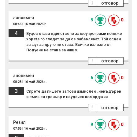
!
отговор
анонимен
5
0
08:46 | 16 май 2026 г.
4
Вуцов става единствено за шоупрограми понеже
хората го гледат за да се забавляват. Той освен
за шут за друго не става. Всичко излязло от
Подуене не става за нищо.
!
отговор
анонимен
6
0
08:28 | 16 май 2026 г.
3
Спрете да пишете за този измислен , некъдърен
и смешен треньор и неудачен комарджия
!
отговор
Резил
9
0
07:56 | 16 май 2026 г.