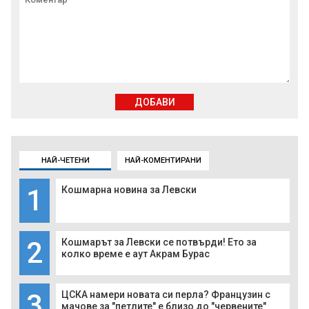
ДОБАВИ
НАЙ-ЧЕТЕНИ
НАЙ-КОМЕНТИРАНИ
1
Кошмарна новина за Левски
2
Кошмарът за Левски се потвърди! Ето за
колко време е аут Акрам Бурас
3
ЦСКА намери новата си перла? Французин с
мачове за "петлите" е близо до "червените"