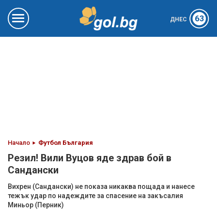
63
ДНЕС
Начало
Футбол България
Резил! Вили Вуцов яде здрав бой в
Сандански
Вихрен (Сандански) не показа никаква пощада и нанесе
тежък удар по надеждите за спасение на закъсалия
Миньор (Перник)