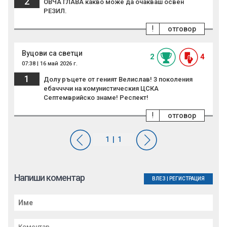
2
ОВЧА ГЛАВА какво може да очакваш освен
РЕЗИЛ.
!
отговор
Вуцови са светци
2
4
07:38 | 16 май 2026 г.
1
Долу ръцете от геният Велислав! 3 поколения
ебаччччи на комунистическия ЦСКА
Септемврийско знаме! Респект!
!
отговор
Напиши коментар
ВЛЕЗ
|
РЕГИСТРАЦИЯ