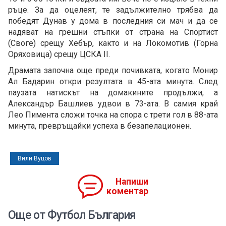
ръце. За да оцелеят, те задължително трябва да
победят Дунав у дома в последния си мач и да се
надяват на грешни стъпки от страна на Спортист
(Своге) срещу Хебър, както и на Локомотив (Горна
Оряховица) срещу ЦСКА II.
Драмата започна още преди почивката, когато Монир
Ал Бадарин откри резултата в 45-ата минута. След
паузата натискът на домакините продължи, а
Александър Башлиев удвои в 73-ата. В самия край
Лео Пимента сложи точка на спора с трети гол в 88-ата
минута, превръщайки успеха в безапелационен.
Вили Вуцов
Напиши
коментар
Още от Футбол България