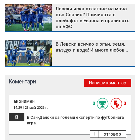
Левски иска отлагане на мача
със Славия? Причината е
плейофът в Европа и правилото
на БФС
В Левски всичко е огън, земя,
въздух и вода! И много любов...
Коментари
Напиши коментар
анонимен
0
0
14:29 | 23 май 2026 г.
8
В Сан-Дански са големи експерти по футболната
игра.
!
отговор