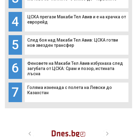
4
ЦСКА прегази Макаби Тел Авив и е на крачка от
еврорейд
5
След боя над Макаби Тел Авив: ЦСКА готви
нов звезден трансфер
6
Феновете на Макаби Тел Авив избухнаха след
загубата от ЦСКА: Срам и позор, истината
лъсна
7
Голяма изненада с полета на Левски до
Казахстан