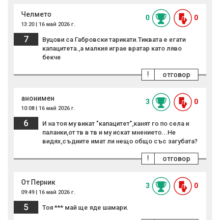
Челмето
0
0
13:20 | 16 май 2026 г.
7
Вуцови са Габровски тарикати.Тиквата е егати
капацитета.,а малкия играе вратар като ляво
бекче
!
отговор
анонимен
3
0
10:08 | 16 май 2026 г.
6
И на тоя му викат "капацитет",канят го по села и
паланки,от тв в тв и му искат мнението...Не
видях,съдиите имат ли нещо общо със загубата?
!
отговор
От Перник
3
0
09:49 | 16 май 2026 г.
5
Тоя *** май ще яде шамари.