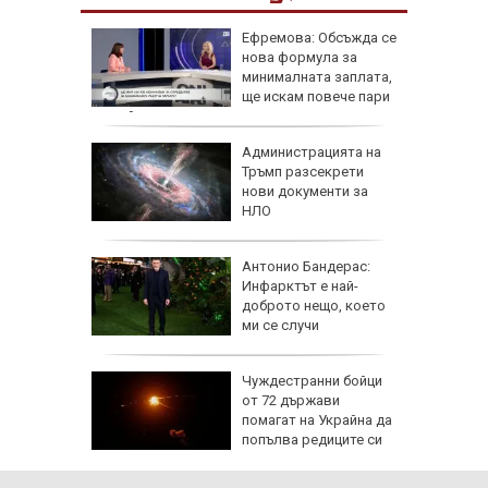
роматни
Ефремова: Обсъжда се
и
нова формула за
минималната заплата,
ще искам повече пари
за майките
 часа и
Администрацията на
евно:
Тръмп разсекрети
мрежата
нови документи за
НЛО
емова:
Антонио Бандерас:
заплата
Инфарктът е най-
20 евро,
доброто нещо, което
ече
ми се случи
исия
Чуждестранни бойци
от 72 държави
помагат на Украйна да
попълва редиците си