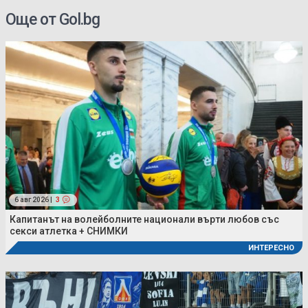
Още от Gol.bg
6 авг 2026 |
3
Капитанът на волейболните национали върти любов със
секси атлетка + СНИМКИ
ИНТЕРЕСНО