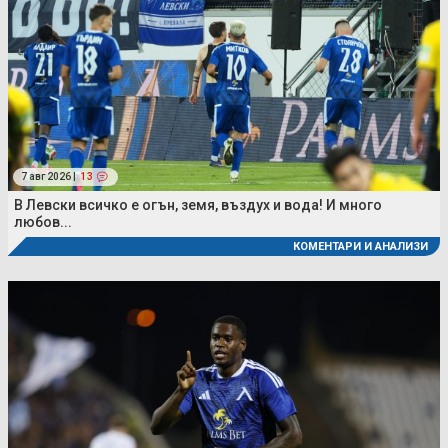
7 авг 2026 |
13
В Левски всичко е огън, земя, въздух и вода! И много
любов...
КОМЕНТАРИ И АНАЛИЗИ