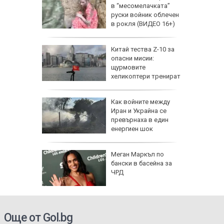
I
в “месомелачката”
руски войник облечен
в рокля (ВИДЕО 16+)
еги: Как
Китай тества Z-10 за
опасни мисии:
да
щурмовите
 хората?
хеликоптери тренират
полети под радара
Как войните между
Иран и Украйна се
превърнаха в един
енергиен шок
Меган Маркъл по
бански в басейна за
ЧРД
Още от Gol.bg