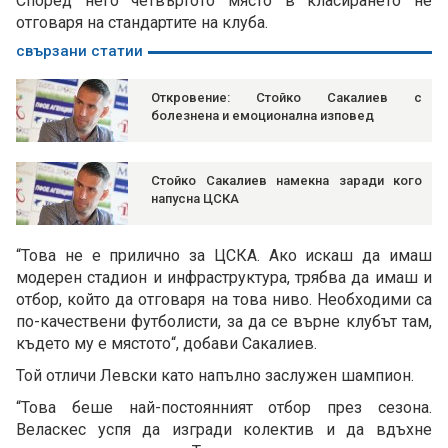
Според него четвъртото място в класирането не
отговаря на стандартите на клуба.
свързани статии
Откровение: Стойко Сакалиев с
болезнена и емоционална изповед
Стойко Сакалиев намекна заради кого
напусна ЦСКА
“Това не е прилично за ЦСКА. Ако искаш да имаш
модерен стадион и инфраструктура, трябва да имаш и
отбор, който да отговаря на това ниво. Необходими са
по-качествени футболисти, за да се върне клубът там,
където му е мястото“, добави Сакалиев.
Той отличи Левски като напълно заслужен шампион.
“Това беше най-постоянният отбор през сезона.
Веласкес успя да изгради колектив и да вдъхне