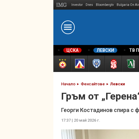
Investor
Dnes
Bloombergtv
Bulgaria On Ai
Megavselena.bg
ЦСКА
ЛЕВСКИ
ТВ 
Начало
Фенсайтове
Левски
Гръм от „Герена
Георги Костадинов спира с ф
17:37 | 20 май 2026 г.