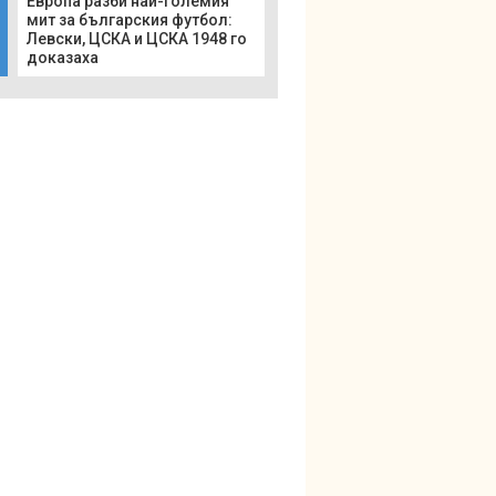
Европа разби най-големия
мит за българския футбол:
Левски, ЦСКА и ЦСКА 1948 го
доказаха