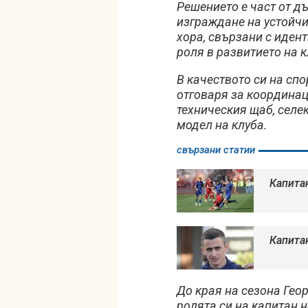
Решението е част от д
изграждане на устойчи
хора, свързани с иден
роля в развитието на к
В качеството си на сп
отговаря за координац
техническия щаб, селе
модел на клуба.
свързани статии
Капита
Капита
До края на сезона Ге
ролята си на капитан 