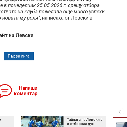
 в понеделник 25.05.2026 г. срещу отбора
ството на клуба пожелава още много успехи
в новата му роля"
, написаха от Левски в
айт на Левски
Първа лига
Напиши
коментар
о
Тайната на Левски е
в отборния дух
Хороскоп за 8 август: