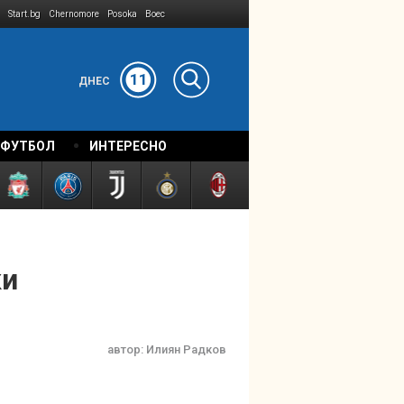
Start.bg
Chernomore
Posoka
Boec
11
ДНЕС
 ФУТБОЛ
ИНТЕРЕСНО
ки
автор:
Илиян Радков