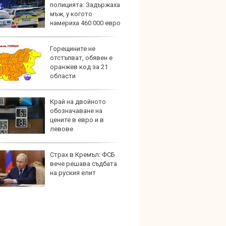
полицията: Задържаха
999 9
мъж, у когото
търси
намериха 460 000 евро
Горещините не
Защо 
отстъпват, обявен е
остав
оранжев код за 21
жегат
области
Край на двойното
Автом
обозначаване на
под з
цените в евро и в
на дв
левове
Страх в Кремъл: ФСБ
Карав
вече решава съдбата
най-г
на руския елит
недос
елект