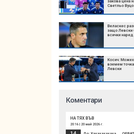
закова цена н
Светльо Вуцо
Веласкес раз
защо Левски 
всички наред
Косич: Можех
вземем точка
Левски
Коментари
НА ТЯХ ВЪВ
20:16 | 20 май 2026 г.
14
До: Хахахахахаха.....ОРБ