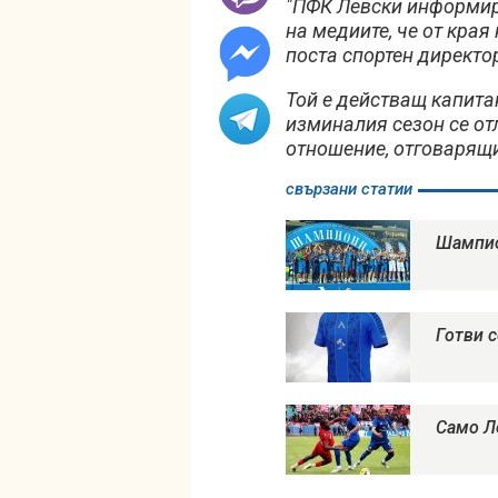
"ПФК Левски информир
на медиите, че от кра
поста спортен директор
Той е действащ капита
изминалия сезон се от
отношение, отговарящи
свързани статии
Шампио
Готви 
Само Л