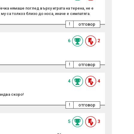
. Мечка нямаше поглед върху играта на терена, не е
 му са толкоз близо до носа, иначе е симпатяга.
!
отговор
6
2
!
отговор
4
4
андва скоро!
!
отговор
5
3