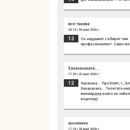
все такива
20:14 | 20 май 2026 г.
13
Се надушват събират там.
професионалист. Само ме
Хахахахахаха.....
17:20 | 20 май 2026 г.
12
Хахахаха....ПроЗтият, т_Ъ
Хахахахаха....Телетата на
милиардер,които не забел
водопад!
анонимен
17:14 | 20 май 2026 г.