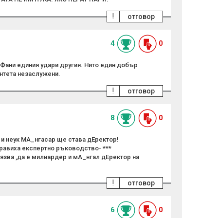
!
отговор
4
0
 Фани единия удари другия. Нито един добър
нтета незаслужени.
!
отговор
8
0
п и неук МА_нгасар ще става дЕректор!
правиха експертно ръководство- ***
язва ,да е милиардер и мА_нгал дЕректор на
!
отговор
6
0