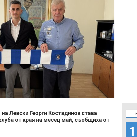
 на Левски Георги Костадинов става
клуба от края на месец май, съобщиха от
1