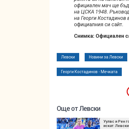
официален мач ще бъде
на ЦСКА 1948. Ръковод
на Георги Костадинов 
официалния си сайт.
Снимка: Официален с
Левски
Новини за Левски
Георги Костадинов - Мечката
Още от Левски
Уулвс и Рен г
искат: Левски