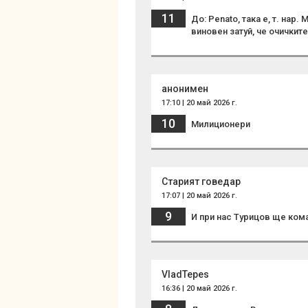
11
До: Penato, така е, т. нар
виновен затуй, че очичките
анонимен
17:10 | 20 май 2026 г.
10
Милиционери
Старият говедар
17:07 | 20 май 2026 г.
9
И при нас Турицов ще ком
VladTepes
16:36 | 20 май 2026 г.