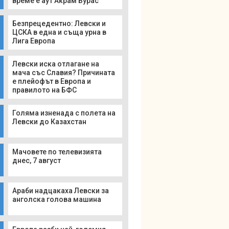
време е аут Акрам Бурас
Безпрецедентно: Левски и
ЦСКА в една и съща урна в
Лига Европа
Левски иска отлагане на
мача със Славия? Причината
е плейофът в Европа и
правилото на БФС
Голяма изненада с полета на
Левски до Казахстан
Мачовете по телевизията
днес, 7 август
Араби надцакаха Левски за
анголска голова машина