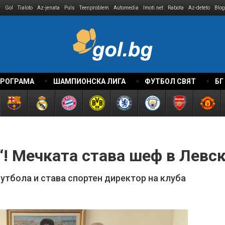
r
Gol
Tialoto
Az-jenata
Puls
Teenproblem
Automedia
Imoti.net
Rabota
Az-deteto
Blog
ПРОГРАМА
ШАМПИОНСКА ЛИГА
ФУТБОЛ СВЯТ
БГ
“! Мечката става шеф в Левс
утбола и става спортен директор на клуба