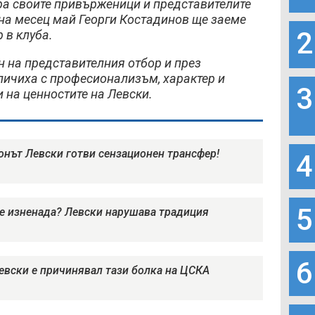
а своите привърженици и представителите
я на месец май Георги Костадинов ще заеме
2
 в клуба.
н на представителния отбор и през
личиха с професионализъм, характер и
3
 на ценностите на Левски.
нът Левски готви сензационен трансфер!
4
5
се изненада? Левски нарушава традиция
6
евски е причинявал тази болка на ЦСКА