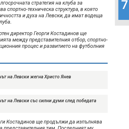
7
ългосрочната стратегия на клуба за
ва спортно-техническа структура, в която
тичността и духа на Левски, да имат водеща
луба.
ортен директор Георги Костадинов ще
ията между представителния отбор, спортно-
кционния процес и развитието на футболния
нът на Левски жегна Христо Янев
нът на Левски със силни думи след победата
орги Костадинов ще продължи да изпълнява
на представителния тим. Последният му