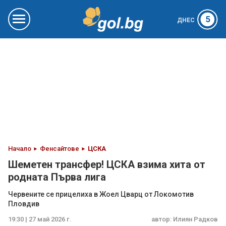
5
ДНЕС
Начало
Фенсайтове
ЦСКА
Шеметен трансфер! ЦСКА взима хита от
родната Първа лига
Червените се прицелиха в Жоел Цварц от Локомотив
Пловдив
19:30 | 27 май 2026 г.
автор:
Илиян Радков