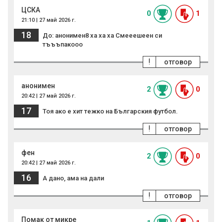
ЦСКА
0
1
21:10 | 27 май 2026 г.
18
До: анонимен8 ха ха ха Смееешеен си
тъъъпакооо
!
отговор
анонимен
2
0
20:42 | 27 май 2026 г.
17
Тоя ако е хит тежко на Българския футбол.
!
отговор
фен
2
0
20:42 | 27 май 2026 г.
16
А дано, ама на дали
!
отговор
Помак от микре