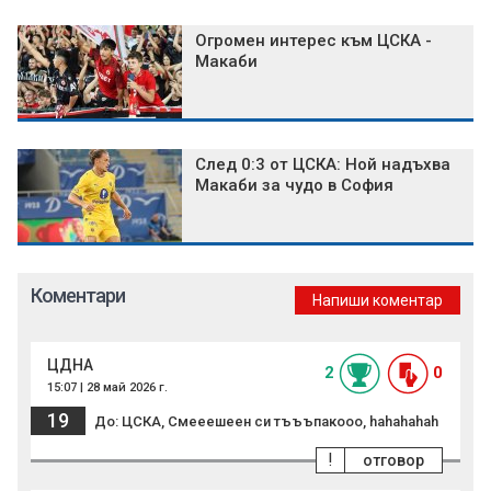
Огромен интерес към ЦСКА -
Макаби
След 0:3 от ЦСКА: Ной надъхва
Макаби за чудо в София
Коментари
Напиши коментар
ЦДНА
2
0
15:07 | 28 май 2026 г.
19
До: ЦСКА, Смееешеен си тъъъпакооо, hahahahah
!
отговор