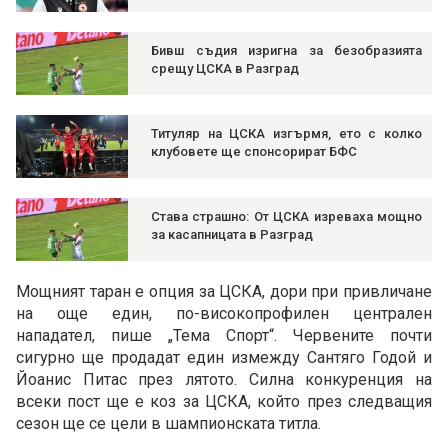
Бивш съдия изригна за безобразията
срещу ЦСКА в Разград
Титуляр на ЦСКА изгърмя, ето с колко
клубовете ще спонсорират БФС
Става страшно: От ЦСКА изреваха мощно
за касапницата в Разград
Мощният таран е опция за ЦСКА, дори при привличане
на още един, по-високопрофилен централен
нападател, пише „Тема Спорт“. Червените почти
сигурно ще продадат един измежду Сантяго Годой и
Йоанис Питас през лятото. Силна конкуренция на
всеки пост ще е коз за ЦСКА, който през следващия
сезон ще се цели в шампионската титла.