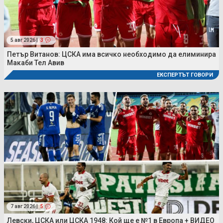
5 авг 2026 |
3
Петър Витанов: ЦСКА има всичко необходимо да елиминира
Макаби Тел Авив
ЕКСПЕРТЪТ ГОВОРИ
7 авг 2026 |
5
Левски, ЦСКА или ЦСКА 1948: Кой ще е №1 в Европа + ВИДЕО