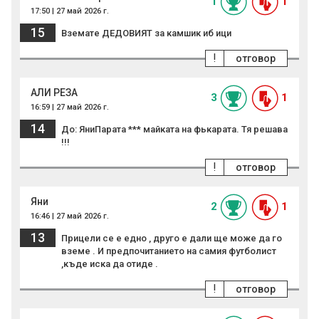
1
1
17:50 | 27 май 2026 г.
15
Вземате ДЕДОВИЯТ за камшик иб ици
!
отговор
АЛИ РЕЗА
3
1
16:59 | 27 май 2026 г.
14
До: ЯниПарата *** майката на фькарата. Тя решава
!!!
!
отговор
Яни
2
1
16:46 | 27 май 2026 г.
13
Прицели се е едно , друго е дали ще може да го
вземе . И предпочитанието на самия футболист
,къде иска да отиде .
!
отговор