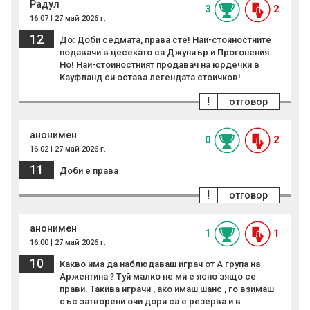
Радул
3
2
16:07 | 27 май 2026 г.
12
До: Доби седмата, права сте! Най-стойностните
подавачи в цесекато са Джуниър и Прогонения.
Но! Най-стойностният продавач на юрдечки в
Кауфланд си остава легендата стоичков!
!
отговор
анонимен
0
2
16:02 | 27 май 2026 г.
11
Доби е права
!
отговор
анонимен
1
1
16:00 | 27 май 2026 г.
10
Какво има да наблюдаваш играч от А група на
Аржентина ? Туй малко не ми е ясно зящо се
прави. Такива играчи , ако имаш шанс , го взимаш
със затворени очи дори са е резерва и в