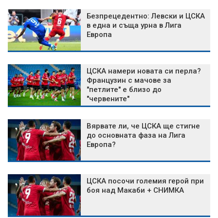
Безпрецедентно: Левски и ЦСКА
в една и съща урна в Лига
Европа
ЦСКА намери новата си перла?
Французин с мачове за
"петлите" е близо до
"червените"
Вярвате ли, че ЦСКА ще стигне
до основната фаза на Лига
Европа?
ЦСКА посочи големия герой при
боя над Макаби + СНИМКА