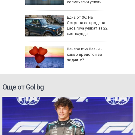
 август
космически услуги
а най-
Една от 36: На
ник на
Острова се продава
Lada Niva уникат за 22
хил. паунда
на
Венера във Везни -
нал в
какво предстои за
зодиите?
Още от Gol.bg