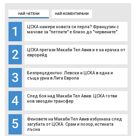
НАЙ-ЧЕТЕНИ
НАЙ-КОМЕНТИРАНИ
1
ЦСКА намери новата си перла? Французин с
мачове за "петлите" е близо до "червените"
2
ЦСКА прегази Макаби Тел Авив и е на крачка от
еврорейд
3
Безпрецедентно: Левски и ЦСКА в една и
съща урна в Лига Европа
4
След боя над Макаби Тел Авив: ЦСКА готви
нов звезден трансфер
5
Феновете на Макаби Тел Авив избухнаха след
загубата от ЦСКА: Срам и позор, истината
лъсна