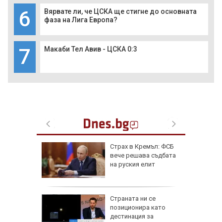
6
Вярвате ли, че ЦСКА ще стигне до основната
фаза на Лига Европа?
7
Макаби Тел Авив - ЦСКА 0:3
ник на 8
Страх в Кремъл: ФСБ
 носи
вече решава съдбата
Мирон и
на руския елит
 да
от за 3
Страната ни се
е на
позиционира като
вижение
дестинация за