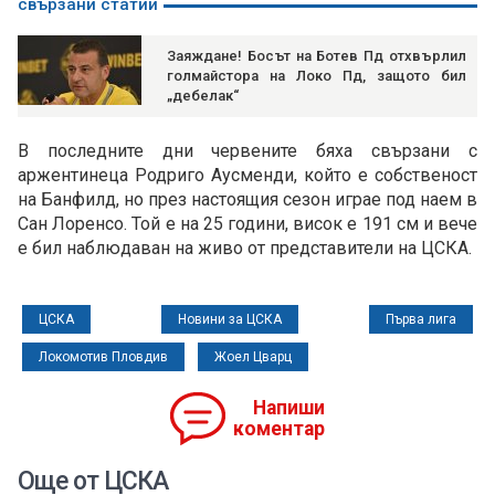
свързани статии
Заяждане! Босът на Ботев Пд отхвърлил
голмайстора на Локо Пд, защото бил
„дебелак“
В последните дни червените бяха свързани с
аржентинеца Родриго Аусменди, който е собственост
на Банфилд, но през настоящия сезон играе под наем в
Сан Лоренсо. Той е на 25 години, висок е 191 см и вече
е бил наблюдаван на живо от представители на ЦСКА.
ЦСКА
Новини за ЦСКА
Първа лига
Локомотив Пловдив
Жоел Цварц
Напиши
коментар
Още от ЦСКА