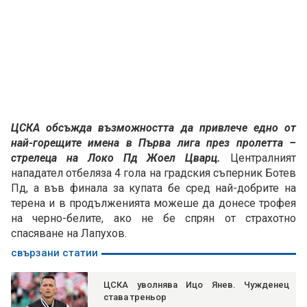
ЦСКА обсъжда възможността да привлече едно от
най-горещите имена в Първа лига през пролетта –
стрелеца на Локо Пд Жоел Цварц.
Централният
нападател отбеляза 4 гола на градския съперник Ботев
Пд, а във финала за купата бе сред най-добрите на
терена и в продълженията можеше да донесе трофея
на черно-белите, ако не бе спрян от страхотно
спасяване на Лапухов.
свързани статии
ЦСКА уволнява Ицо Янев. Чужденец
става треньор