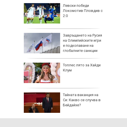
на
Левски победи
нал в
Локомотив Пловдив с
2:0
рола по
Завръщането на Русия
на Олимпийските игри
а арести
е подкопаване на
глобалните санкции
Топлес лято за Хайди
Клум
 AI
Тайната ваканция на
ткриване
Си: Какво се случва в
чни
Бейдайхе?