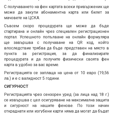
С получаването на фен картата всеки привърженик ще
може да закупи абонаментна карта или билет за
мачовете на ЦСКА.
Съвсем скоро процедурата ще може да бъде
стартирана и онлайн чрез специален регистрационен
портал. Успешното попълване на онлайн формуляра
ще завършва с получаване на QR код, който
впоследствие трябва да бъде представен на място в
пункта за регистрация, за да финализирате
процедурата и да получите физически своята фен
карта в удобно за вас време.
Регистрацията се заплаща на цена от 10 евро (19,56
лв.) и е с валидност 5 години.
СИГУРНОСТ
Регистрацията чрез сензорен уред (за лица над 18 г.)
се извършва с цел осигуряване на максимална защита
и сигурност на нашите фенове. По този начин
откраднати или изгубени карти няма да могат да бъдат