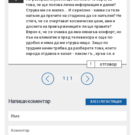
това, че ще ползва лична информация и данни?
Струва ми се малко... И сериозно - какви са тези
напъни да пречите на стадиона да се напълни? Не
стига, че се очертават космически цени, ами и
досиета на привържениците ли ще правите?
Вярно е, че се очаква да има някакъв конфорт, но
пък на климатик и пред телевизора е още по-
удобно и няма да ми струва нищо. Защо по
трудния начин трябва да разберете това, което
народа отдавна е казал - лаком гъ., кръв се.е
!
отговор
Напиши коментар
ВЛЕЗ
|
РЕГИСТРАЦИЯ