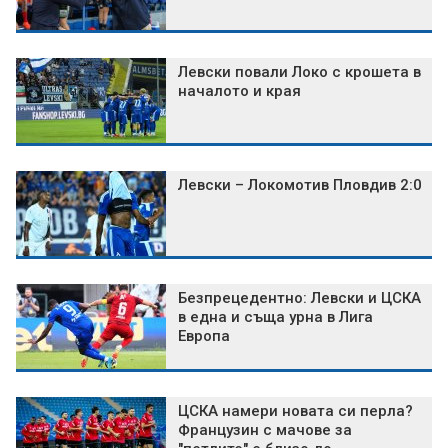
Левски повали Локо с крошета в
началото и края
Левски – Локомотив Пловдив 2:0
Безпрецедентно: Левски и ЦСКА
в една и съща урна в Лига
Европа
ЦСКА намери новата си перла?
Французин с мачове за