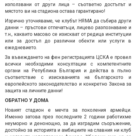
използвани от други лица – съответно достъпът и
мястото ви на стадиона остава гарантирано!
Изрично уточняваме, че клубът НЯМА да събира други
данни – пръстови отпечатъци, лицево разпознаване и
т.н., каквито масово се изискват от редица институции
или за достъп до различни обекти или услуги в
ежедневието.
За въвеждането на фен регистрацията ЦСКА е провел
всички необходими консултации с компетентните
органи на Република България и действа в пълно
съответствие с изискванията на българското и
европейското законодателство и конкретно Закона за
защита на личните данни!
ОБРАТНО У ДОМА
Новият стадион е мечта за поколения армейци.
Именно затова през последните 2 години работихме
неуморно и денонощно, за да изградим съоръжение,
достойно за историята и амбициите на славния ни клуб