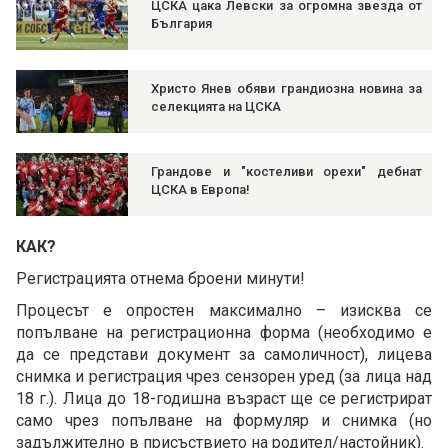
ЦСКА цака Левски за огромна звезда от
България
Христо Янев обяви грандиозна новина за
селекцията на ЦСКА
Грандове и "костеливи орехи" дебнат
ЦСКА в Европа!
КАК?
Регистрацията отнема броени минути!
Процесът е опростен максимално – изисква се
попълване на регистрационна форма (необходимо е
да се представи документ за самоличност), лицева
снимка и регистрация чрез сензорен уред (за лица над
18 г.). Лица до 18-годишна възраст ще се регистрират
само чрез попълване на формуляр и снимка (но
задължително в присъствието на родител/настойник).