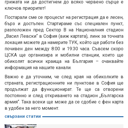
грижата ни да достигнем до всяко червено сърце е
ключов приоритет!
Постарали сме се процесът на регистрация да е лесен,
бърз и достъпен. Стартираме със специален пункт,
разположен пред Сектор В на Националния стадион
„Васил Левски“ в София (виж картата), линк за точната
локация можете да намерите ТУК, който ще работи без
почивен ден между 8:00 и 19:30 часа. Съвсем скоро
ЦСКА ще организира и мобилни станции, които ще
обиколят всички краища на България – очаквайте
информация на нашите канали.
Важно е да уточним, че след края на обиколките в
страната, регистрационните ни пунктове в София ще
продължат да функционират. Те ще са отворени
постоянно и след откриването на стадион „Българска
армия“. Така всеки ще може да се сдобие с фен карта
в удобен за него момент.
свързани статии