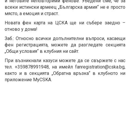
и неговите неповторими фенове. Убедени сме, че за
всеки истински армеец „Българска армия“ не е просто
място, а емоция и страст.
Новата фен карта на ЦСКА ще ни събере заедно –
отново у дома!
Заб.: Относно всички допълнителни въпроси, касаещи
фен регистрацията, можете да разгледате секцията
„Общи условия“ в клубния ни сайт.
При възникнали казуси можете да се свържете с нас
тел. +359878991948, на имейл fanregistration@cska.bg,
както и в секцията „Обратна връзка“ в клубното ни
приложение MyCSKA.