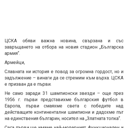
ЦСКА обяви важна новина, свързана и със
завръщането на отбора на новия стадион „Българска
армия“.
Армейци,
Славната ни история е повод за огромна гордост, но и
задължение – винаги да се стремим към върха. ЦСКА
е призван да е първи.
Не само заради 31 шампионски звезди – още през
1956 г. първи представихме българския футбол в
Европа, първи смаяхме света с победите над
действащите континентални шампиони и дадохме път
на единствения българин, носител на „Златната топка“.
Сега първи ще имаме най-модерният, функционален и