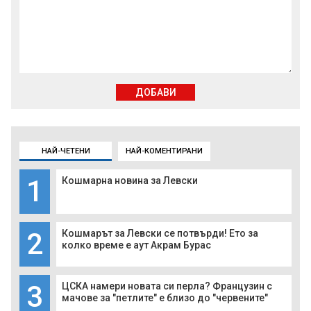
ДОБАВИ
НАЙ-ЧЕТЕНИ
НАЙ-КОМЕНТИРАНИ
1
Кошмарна новина за Левски
2
Кошмарът за Левски се потвърди! Ето за
колко време е аут Акрам Бурас
3
ЦСКА намери новата си перла? Французин с
мачове за "петлите" е близо до "червените"