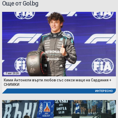
Още от Gol.bg
7 авг 2026
Кими Антонели върти любов със секси маце на Сардиния +
СНИМКИ
ИНТЕРЕСНО