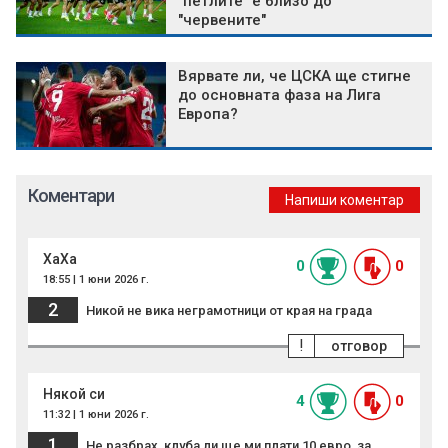
"петлите" е близо до
"червените"
Вярвате ли, че ЦСКА ще стигне
до основната фаза на Лига
Европа?
Коментари
Напиши коментар
ХаХа
0
0
18:55 | 1 юни 2026 г.
2
Никой не вика неграмотници от края на града
!
отговор
Някой си
4
0
11:32 | 1 юни 2026 г.
1
Не разбрах, клуба ли ще ми плати 10 евро, за