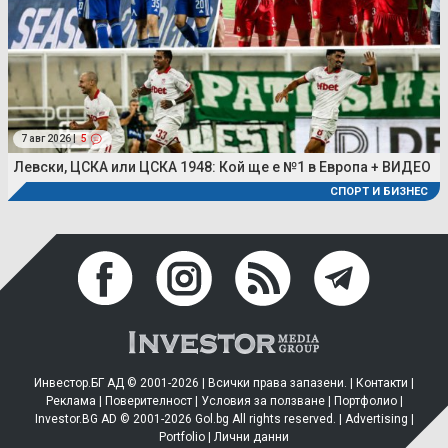
7 авг 2026 |
5
Левски, ЦСКА или ЦСКА 1948: Кой ще е №1 в Европа + ВИДЕО
СПОРТ И БИЗНЕС
Инвестор.БГ АД © 2001-2026 | Всички права запазени. |
Контакти
|
Реклама
|
Поверителност
|
Условия за ползване
|
Портфолио
|
Investor.BG AD © 2001-2026 Gol.bg All rights reserved. |
Advertising
|
Portfolio
|
Лични данни