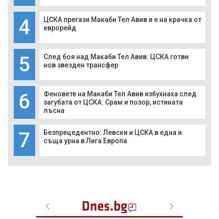
4
ЦСКА прегази Макаби Тел Авив и е на крачка от
еврорейд
5
След боя над Макаби Тел Авив: ЦСКА готви
нов звезден трансфер
6
Феновете на Макаби Тел Авив избухнаха след
загубата от ЦСКА: Срам и позор, истината
лъсна
7
Безпрецедентно: Левски и ЦСКА в една и
съща урна в Лига Европа