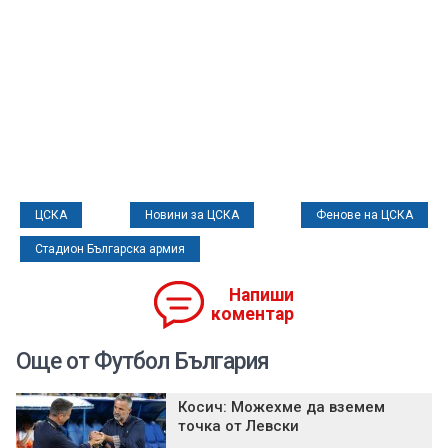
ЦСКА
Новини за ЦСКА
Фенове на ЦСКА
Стадион Българска армия
Напиши
коментар
Още от Футбол България
Косич: Можехме да вземем
точка от Левски