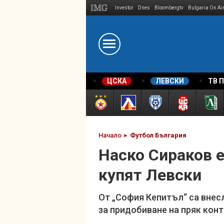
Investor
Dnes
Bloombergtv
Bulgaria On Ai
Megavselena.bg
ЦСКА
ЛЕВСКИ
ТВ 
Начало
Футбол България
Наско Сираков е
купят Левски
От „София Кепитъл“ са внес
за придобиване на пряк кон