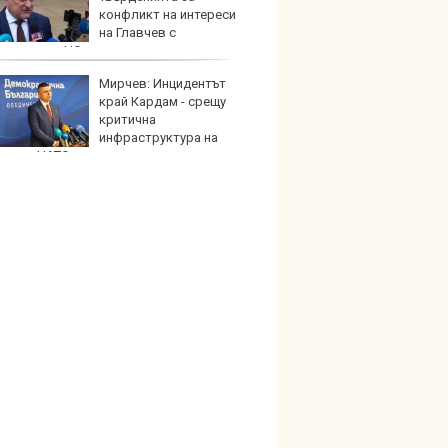
конфликт на интереси
индий
на Главчев с
жените от НС одити са спекулативни
Мирчев: Инцидентът
Опасно
край Кардам - срещу
остав
критична
работ
инфраструктура на
ва от НАТО