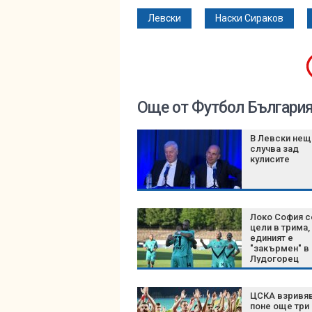
Левски
Наски Сираков
Още от Футбол Българи
В Левски нещ
случва зад
кулисите
Локо София с
цели в трима,
единият е
"закърмен" в
Лудогорец
ЦСКА взривя
поне още три