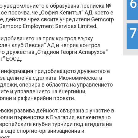
6
по уведомлението е образувана преписка №
 се посочва, че „София Кепитъл“ АД, което е
е, действа чрез своите учредители Gemcorp
 Gemcorp Employment Services Limited.
7
ридобиването на пряк контрол върху
лен клуб Левски“ АД и непряк контрол
го дружества „Стадион Георги Аспарухов“
г“ ЕООД.
а информация придобиващото дружество е
за целите на сделката. Икономическата
адлежи, оперира в областта на управлението
ите и управлението на енергийни,
олни и рафинерийни проекти.
вски развива дейност, свързана с участие в
олни първенства в България, включително
европейските клубни турнири под егидата на
а още спортно-организационна и
ост.