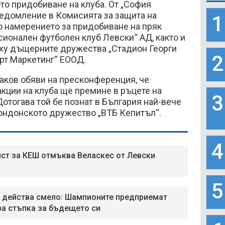
то придобиване на клуба. От „София
ведомление в Комисията за защита на
1
о намерението за придобиване на пряк
ионален футболен клуб Левски“ АД, както и
рху дъщерните дружества „Стадион Георги
2
рт Маркетинг“ ЕООД.
аков обяви на пресконференция, че
кции на клуба ще премине в ръцете на
3
отогава той бе познат в България най-вече
лондонското дружество „ВТБ Кепитъл“.
4
ст за КЕШ отмъква Веласкес от Левски
5
 действа смело: Шампионите предприемат
а стъпка за бъдещето си