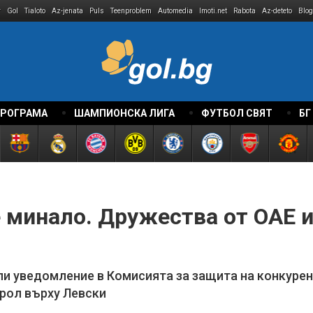
r
Gol
Tialoto
Az-jenata
Puls
Teenproblem
Automedia
Imoti.net
Rabota
Az-deteto
Blog
ПРОГРАМА
ШАМПИОНСКА ЛИГА
ФУТБОЛ СВЯТ
БГ
 минало. Дружества от ОАЕ 
ли уведомление в Комисията за защита на конкуре
трол върху Левски