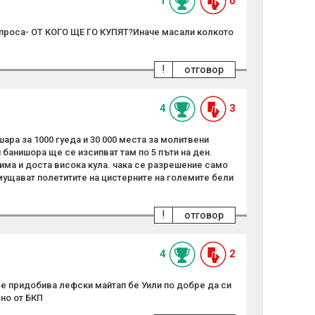
1
0
проса- ОТ КОГО ЩЕ ГО КУПЯТ?Иначе масали колкото
!
отговор
4
3
ара за 1000 гуеда и 30 000 места за молитвени
 банишора ще се изсипват там по 5 пъти на ден.
има и доста висока кула. чака се разрешение само
мущават полетитите на цистерните на големите бели
!
отговор
4
2
 придобива лефски майтап бе Уили по добре да си
но от БКП