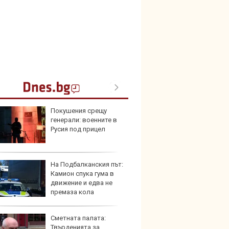
Покушения срещу
Домаш
генерали: военните в
губи о
Русия под прицел
стена
зареж
На Подбалканския път:
Кой гу
Камион спука гума в
нашес
движение и едва не
китай
премаза кола
Сметната палата:
Новат
Твърденията за
Honda