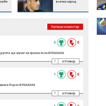
бомби
всички наред
спешно КСНС заради
дрона
възло
Мирчев за дрона: Това
е знак, че Кремъл
Напиши коментар
разширява натиска
извън бойното поле
към държавите, които помагат на Украйна
държа
2
0
Другите ще мучат на празна ясла БУХАХАХА
!
отговор
1
0
мамата бързо БУХАХАХА
!
отговор