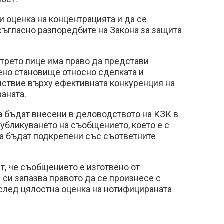
 оценка на концентрацията и да се
съгласно разпоредбите на Закона за защита
трето лице има право да представи
но становище относно сделката и
йствие върху ефективната конкуренция на
раната.
а бъдат внесени в деловодството на КЗК в
публикуването на съобщението, което е с
 да бъдат подкрепени със съответните
т, че съобщението е изготвено от
 си запазва правото да се произнесе с
след цялостна оценка на нотифицираната