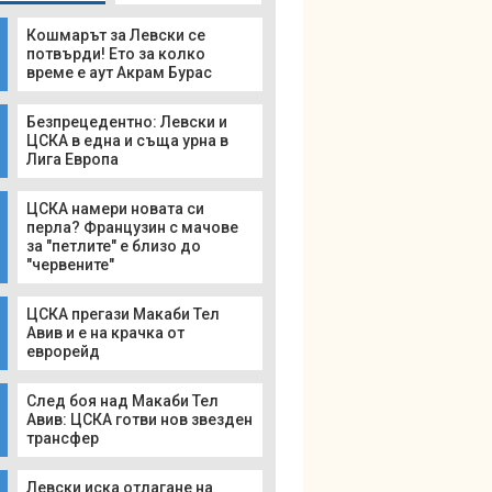
Кошмарът за Левски се
потвърди! Ето за колко
време е аут Акрам Бурас
Безпрецедентно: Левски и
ЦСКА в една и съща урна в
Лига Европа
ЦСКА намери новата си
перла? Французин с мачове
за "петлите" е близо до
"червените"
ЦСКА прегази Макаби Тел
Авив и е на крачка от
еврорейд
След боя над Макаби Тел
Авив: ЦСКА готви нов звезден
трансфер
Левски иска отлагане на