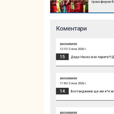
трансферни 
Коментари
анонимен
12:15 | 3 юни 2026 г.
15
Дядо Наско взе парите!!!
анонимен
11:50 | 3 юни 2026 г.
14
Бостанджиев ще им е*е 
анонимен