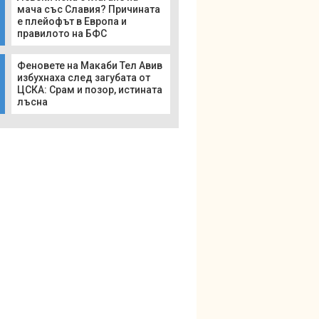
мача със Славия? Причината
е плейофът в Европа и
правилото на БФС
Феновете на Макаби Тел Авив
избухнаха след загубата от
ЦСКА: Срам и позор, истината
лъсна