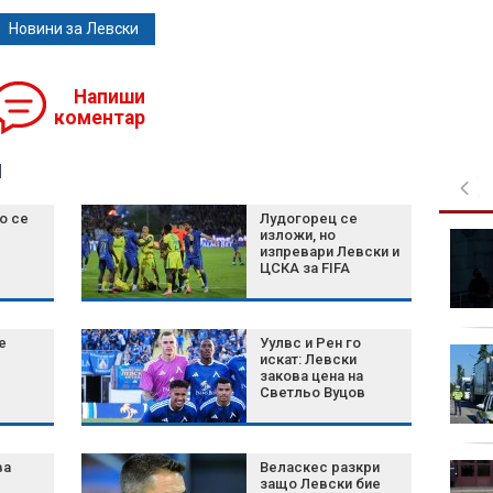
Новини за Левски
Напиши
коментар
я
о се
Лудогорец се
изложи, но
Масови проверки по
изпревари Левски и
пътищата: Хванаха
ЦСКА за FIFA
десетки пияни и
дрогирани шофьори
е
Уулвс и Рен го
Пъстро зрелище в
искат: Левски
небето: Фестивалът на
закова цена на
Светльо Вуцов
балоните в Бристол
(СНИМКИ)
ва
Веласкес разкри
Нинова: Йотова да не
защо Левски бие
се крие, а да свика