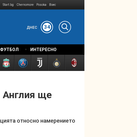
Start.bg
Chernomore
Posoka
Boec
34
ДНЕС
 ФУТБОЛ
ИНТЕРЕСНО
и Англия ще
нцията относно намерението