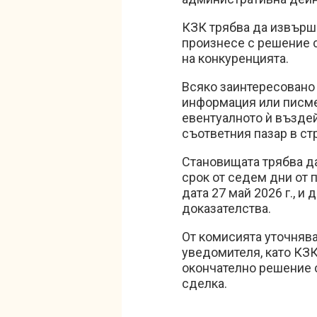
КЗК трябва да извърши
произнесе с решение 
на конкуренцията.
Всяко заинтересовано 
информация или писме
евентуалното ѝ възде
съответния пазар в ст
Становищата трябва д
срок от седем дни от 
дата 27 май 2026 г., и
доказателства.
От комисията уточнява
уведомителя, като КЗК
окончателно решение 
сделка.