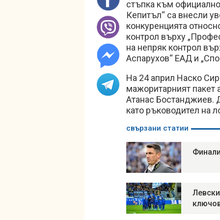
стъпка към официално
Кепитъл“ са внесли у
конкуренцията относн
контрол върху „Профес
на непряк контрол въ
Аспарухов“ ЕАД и „Спо
На 24 април Наско Сир
мажоритарният пакет а
Атанас Бостанджиев. Д
като ръководител на 
свързани статии
Финали
Левски
ключов