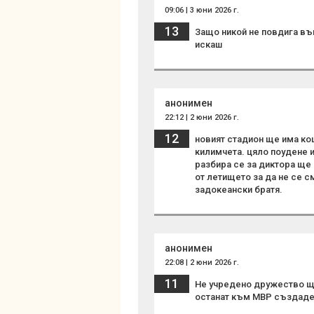
09:06 | 3 юни 2026 г.
13
Защо никой не повдига въ
искаш
анонимен
22:12 | 2 юни 2026 г.
12
новият стадион ще има кош
килимчета. цяло поудене и
разбира се за диктора ще 
от летището за да не се с
задокеански братя.
анонимен
22:08 | 2 юни 2026 г.
11
Не учредено дружество ще
останат към МВР създаде