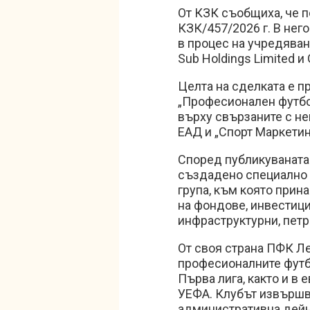
От КЗК съобщиха, че 
КЗК/457/2026 г. В него
в процес на учредяван
Sub Holdings Limited и
Целта на сделката е п
„Професионален футбо
върху свързаните с не
ЕАД и „Спорт Маркетин
Според публикуванат
създадено специално 
група, към която прин
на фондове, инвестици
инфраструктурни, петр
От своя страна ПФК Ле
професионалните футб
Първа лига, както и в 
УЕФА. Клубът извършв
административна дейн