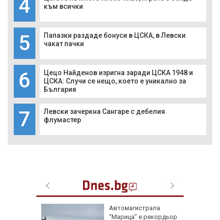
4
към всички
5
Папазки раздаде бонуси в ЦСКА, в Левски
чакат пачки
6
Цецо Найденов изригна заради ЦСКА 1948 и
ЦСКА: Случи се нещо, което е уникално за
България
7
Левски зачеркна Сангаре с дебелия
флумастер
ая в
Автомагистрала
рали сме
“Марица” е рекордьор