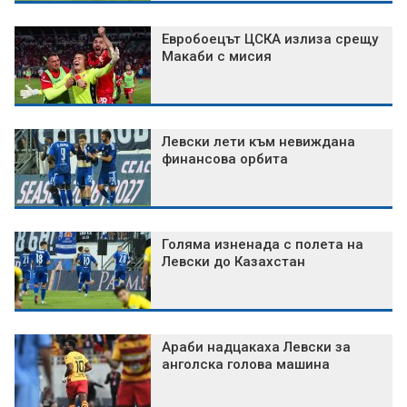
Евробоецът ЦСКА излиза срещу
Макаби с мисия
Левски лети към невиждана
финансова орбита
Голяма изненада с полета на
Левски до Казахстан
Араби надцакаха Левски за
анголска голова машина