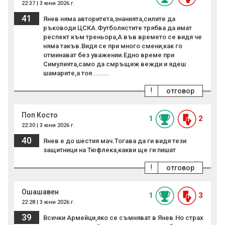
22:37 | 3 юни 2026 г.
41
Янев няма авторитета,знанията,силите да
ръководи ЦСКА.Футболистите трябва да имат
респект към треньора,А във времето се видя че
няма такъв.Видя се при много смени,как го
отминават без уважении.Едно време при
Симулията,само да смръщиж вежди и ядеш
шамарите,а тоя ........
!
отговор
Поп Косто
1
2
22:30 | 3 юни 2026 г.
40
Янев е до шестия мач.Тогава да ги видя тези
защитници на Тюфлека,какви ще ги пишат
!
отговор
Ошашавен
1
3
22:28 | 3 юни 2026 г.
39
Всички Армейци,яко се съмняват в Янев.Но страх