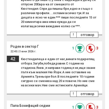
отпусне 20Евра-ка от смешкото от
Кюстендил.Спри да пишеш бре,едно и също с
различни профили....оспами всичко тук.И за
децата е ясно че един *** пише последните 15 от
20 киментара ама няма нужда да се
излагаш,всички виждаме колко си ***.
!
отговор
Роден в сектор Г
1
3
22:45 | 3 юни 2026 г.
42
Кюстендилеца е един от нас,винаги подкрепящ
отбора.Загуби,победи,равни.С години на
стадиона.Янев ,я направи година,я не,ище хване
пътя към малкия Ню Йорк.А ние оставяме на
Армията.Треньори бол.В последните 10 години
сигурно се смениха над 20 и повече.Но ние сме
на всеки мач.Ние сме истинските Армейци.
!
отговор
Папа Бонифаций седми
1
3