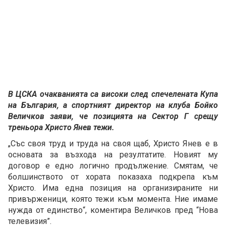
В ЦСКА очакванията са високи след спечелената Купа
на България, а спортният директор на клуба Бойко
Величков заяви, че позицията на Сектор Г срещу
треньора Христо Янев тежи.
„Със своя труд и труда на своя щаб, Христо Янев е в
основата за възхода на резултатите. Новият му
договор е едно логично продължение. Смятам, че
болшинството от хората показаха подкрепа към
Христо. Има една позиция на организираните ни
привърженици, която тежи към момента. Ние имаме
нужда от единство“, коментира Величков пред “Нова
телевизия”.