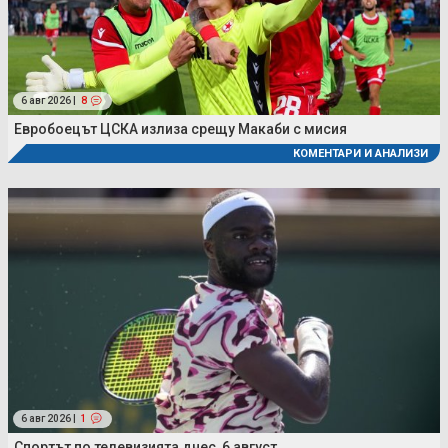
6 авг 2026 |
8
Евробоецът ЦСКА излиза срещу Макаби с мисия
КОМЕНТАРИ И АНАЛИЗИ
6 авг 2026 |
1
Спортът по телевизията днес, 6 август