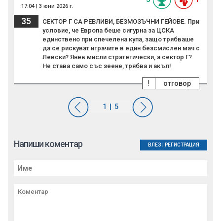
17:04 | 3 юни 2026 г.
35
СЕКТОР Г СА РЕВЛИВИ, БЕЗМОЗЪЧНИ ГЕЙОВЕ. При
условие, че Европа беше сигурна за ЦСКА
единствено при спечелена купа, защо трябваше
да се рискуват играчите в един безсмислен мач с
Левски? Янев мисли стратегически, а сектор Г?
Не става само със зеене, трябва и акъл!
!
отговор
Напиши коментар
ВЛЕЗ
|
РЕГИСТРАЦИЯ