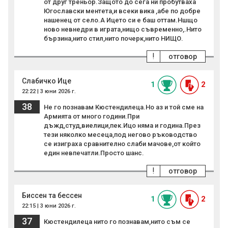
от друг треньор.Защото до сега ни пробутваха
Югославски ментета,и всеки вика ,абе по добре
нашенец от село.А Ицето си е баш оттам.Ншщо
ново невнедри в играта,нищо съвременно,.Нито
бързина,нито стил,нито почерк,нито НИЩО.
!
отговор
Слабичко Ице
1
2
22:22 | 3 юни 2026 г.
38
Не го познавам Кюстендилеца.Но аз и той сме на
Армията от много години.При
дъжд,студ,виелици,пек.Ицо няма и година.През
тези няколко месеца,под негово ръководство
се изиграха сравнително слаби мачове,от който
един невпечатли.Просто шанс.
!
отговор
Биссен та бессен
1
2
22:15 | 3 юни 2026 г.
37
Кюстендилеца нито го познавам,нито съм се