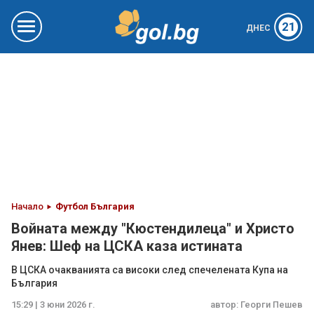
21
ДНЕС
Начало
Футбол България
Войната между "Кюстендилеца" и Христо
Янев: Шеф на ЦСКА каза истината
В ЦСКА очакванията са високи след спечелената Купа на
България
15:29 | 3 юни 2026 г.
автор:
Георги Пешев