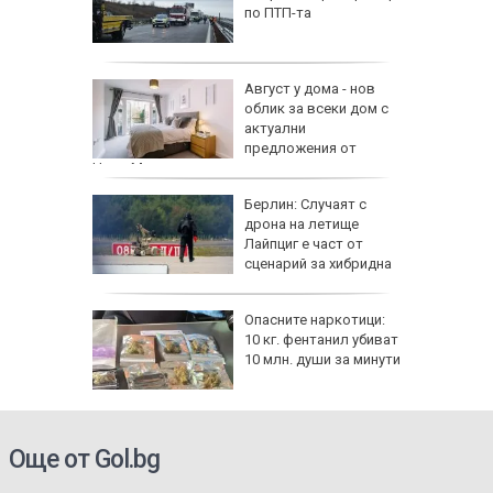
 езика
по ПТП-та
 сухото
Август у дома - нов
облик за всеки дом с
ак се
актуални
предложения от
HomeMax
Берлин: Случаят с
!":
дрона на летище
Лайпциг е част от
аяна
сценарий за хибридна
атака
ов албум
Опасните наркотици:
 години
10 кг. фентанил убиват
10 млн. души за минути
Още от Gol.bg