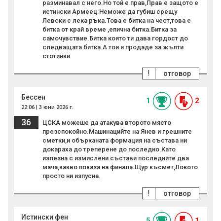
разминавал с него.Но той е прав,Прав е защото е
истински Армеец.Неможе да губиш срещу
Левски с лека ръка.Това е битка на чест,това е
битка от край време ,епична битка.Битка за
самочувствие.Битка която ти дава гордост до
следващата битка.А тоя я продаде за жълти
стотинки
!
отговор
Бессен
1
2
22:06 | 3 юни 2026 г.
36
ЦСКА можеше да атакува второто място
презспокойно.Машинацийте на Янев и грешните
сметки,и обърканата формация на състава ни
докараха до треперене до последно.Като
излезна с измислени състави последните два
мача,какво показа на финала.Щур късмет,Локото
просто ни изпусна.
!
отговор
Истински фен
5
1