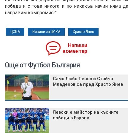
победа и с това никога и по никакъв начин няма да
направим компромис!”.
ЦСКА
Новини за ЦСКА
Христо Янев
Напиши
коментар
Още от Футбол България
Само Любо Пенев и Стойчо
Младенов са пред Христо Янев
Левски е майстор на късните
победи в Европа