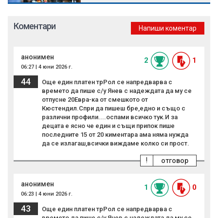
Коментари
Напиши коментар
анонимен
2
1
06:27 | 4 юни 2026 г.
44
Още един платен трРол се напредварва с
времето да пише с/у Янев с надеждата да му се
отпусне 20Евра-ка от смешкото от
Кюстендил.Спри да пишеш бре,едно и също с
различни профили....оспами всичко тук.И за
децата е ясно че един и същи припoк пише
последните 15 от 20 киментара ама няма нужда
да се излагаш,всички виждаме колко си прocт.
!
отговор
анонимен
1
0
06:23 | 4 юни 2026 г.
43
Още един платен трРол се напредварва с
времето да пише с/у Янев с надеждата да му се