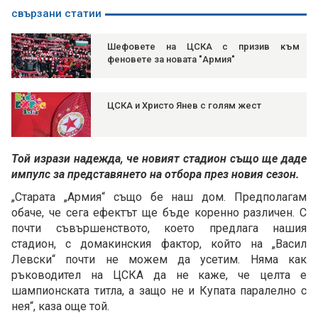
свързани статии
Шефовете на ЦСКА с призив към
феновете за новата "Армия"
ЦСКА и Христо Янев с голям жест
Той изрази надежда, че новият стадион също ще даде
импулс за представянето на отбора през новия сезон.
„Старата „Армия“ също бе наш дом. Предполагам
обаче, че сега ефектът ще бъде коренно различен. С
почти съвършенството, което предлага нашия
стадион, с домакинския фактор, който на „Васил
Левски“ почти не можем да усетим. Няма как
ръководител на ЦСКА да не каже, че целта е
шампионската титла, а защо не и Купата паралелно с
нея“, каза още той.