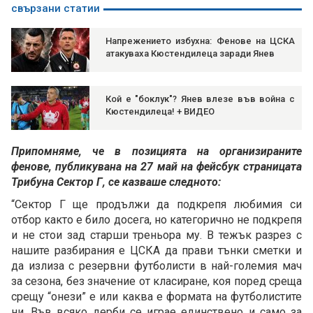
свързани статии
Напрежението избухна: Фенове на ЦСКА
атакуваха Кюстендилеца заради Янев
Кой е "боклук"? Янев влезе във война с
Кюстендилеца! + ВИДЕО
Припомняме, че в позицията на организираните
фенове, публикувана на 27 май на фейсбук страницата
Трибуна Сектор Г, се казваше следното:
“Сектор Г ще продължи да подкрепя любимия си
отбор както е било досега, но категорично не подкрепя
и не стои зад старши треньора му. В тежък разрез с
нашите разбирания е ЦСКА да прави тънки сметки и
да излиза с резервни футболисти в най-големия мач
за сезона, без значение от класиране, коя поред среща
срещу “онези” е или каква е формата на футболистите
ни. Във всяко дерби се играе единствено и само за