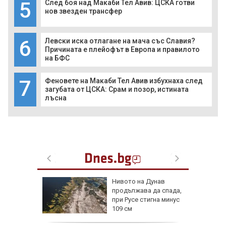
5
След боя над Макаби Тел Авив: ЦСКА готви
нов звезден трансфер
6
Левски иска отлагане на мача със Славия?
Причината е плейофът в Европа и правилото
на БФС
7
Феновете на Макаби Тел Авив избухнаха след
загубата от ЦСКА: Срам и позор, истината
лъсна
лнени
Нивото на Дунав
йма и
продължава да спада,
при Русе стигна минус
109 см