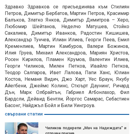
Здравко Здравков се присъединява към Стилиян
Петров, Димитър Бербатов, Мартин Петров, Красимир
Балъков, Златко Янков, Димитър Димитров – Херо,
Любомир Шейтанов, Неделчо Матушев, Стойко
Сакалиев, Димитър Иванков, Радостин Кишишев,
Александър Тунчев, Илиан Илиев, Георги Пеев, Емил
Кременлиев, Мартин Камбуров, Валери Божинов,
Илия Груев, Михаил Александров, Мариян Христов,
Росен Кирилов, Пламен Крумов, Валентин Илиев,
Георги Чиликов, Милен Петков, Ивайло Петков,
Теодор Салпаров, Ивет Лалова, Папи Ханс, Юлиан
Костов, Неманя Видич, Джо Харт, Уес Браун, Якубу
Айегбени, Джеймс Колинс, Стюърт Даунинг, Ричард
Дън, Марк Олбрайтън, Габриел Агбонлахор, Фил
Бардсли, Дейвид Бентли, Йоргос Самарaс, Себастиен
Басонг, Найджъл Бойл и Били Уингроув.
свързани статии
Чиликов подкрепи „Мач на Надеждата“ и
отправи призив