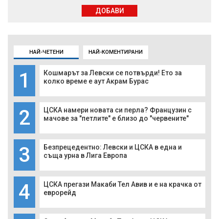
ДОБАВИ
НАЙ-ЧЕТЕНИ
НАЙ-КОМЕНТИРАНИ
1
Кошмарът за Левски се потвърди! Ето за
колко време е аут Акрам Бурас
2
ЦСКА намери новата си перла? Французин с
мачове за "петлите" е близо до "червените"
3
Безпрецедентно: Левски и ЦСКА в една и
съща урна в Лига Европа
4
ЦСКА прегази Макаби Тел Авив и е на крачка от
еврорейд