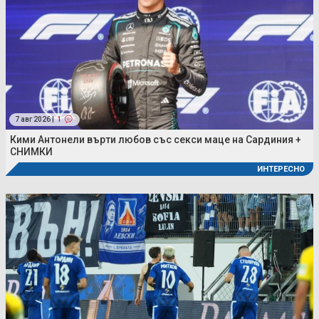
7 авг 2026 |
1
Кими Антонели върти любов със секси маце на Сардиния +
СНИМКИ
ИНТЕРЕСНО