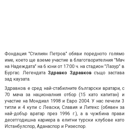
Фондация "Стилиян Петров" обяви поредното голямо
име, което ще вземе участие в благотворителния "Мач
на Надеждата" на 6 юни от 17:00 ч. на стадион "Лазур" в
Бургас. Легендата
Здравко Здравков
също застава
зад каузата.
Здравков е сред най-стабилните български вратари, с
70 мача за националния отбор (15 като капитан) и
участие на Мондиал 1998 и Евро 2004. У нас печели 3
титли и 4 купи с Левски, Славия и Литекс (обявен за
най-добър вратар през 1996 г.), а в чужбина прави
десетгодишна кариера в елитни турски клубове като
Истанбулспор, Аданаспор и Ризеспор.