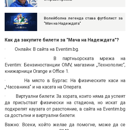
Волейболна легенда става футболист за
"Мач на Надеждата"
Как да закупите билети за "Мача на Надеждата"?
· Онлайн: В сайта на Eventim.bg.
· В партньорската мрежа на
Eventim: Бензиностанции OMV, магазини „Технополис“,
книжарници Orange и Office 1.
· На място в Бургас: На физическите каси на
„Часовника“ и на касата на Операта.
· Виртуални билети: За хората, които няма да успеят
да присъстват физически на стадиона, но искат да
подкрепят каузата от разстояние, в сайта на Eventim.bg
са достъпни и виртуални билети.
Важно: Всеки, който желае да помогне, може да се