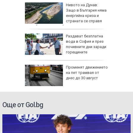
а езика
Нивото на Дунав:
Защо в България няма
им в
енергийна криза и
страната се справя
по-добре от другите?
а тества
Раздават безплатна
о страна
вода в София и през
почивните дни заради
ват САЩ
горещините
утрин" на
Променят движението
0 часа:
на пет трамвая от
ите нощи
днес до 30 август
-чести в
Още от Gol.bg