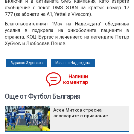
включи и в активната SMS кампания, като изпрати
съобщение с текст DMS STAN на кратък номер 17
777 (за абонати на А1, Yettel и Vivacom).
Благотворителният "Мач на Надеждата" обединява
усилия в подкрепа на онкоболните пациенти в
страната, КОЦ-Бургас и лечението на легендите Петър
Хубчев и Любослав Пенев.
Здравко Здравков
Мача на Надеждата
Напиши
коментар
Още от Футбол България
Асен Митков стресна
левскарите с признание