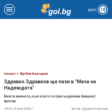
18
ДНЕС
Начало
Футбол България
Здравко Здравков ще пази в "Мача на
Надеждата"
Вижте имената, към които се присъединява бившият
вратар
18:31 | 3 юни 2026 г.
автор:
Друми Георгиев