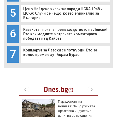
5
Цецо Найденов изригна заради ЦСКА 1948 и
ЦСКА: Случи се нещо, което е уникално за
България
6
Казахстан призна превъзходството на Левски!
Ето как медиите в страната коментираха
победата над Кайрат
7
Кошмарът за Левски се потвърди! Ето за
колко време е аут Акрам Бурас
те жеги
Парадоксът на
алия да
войната: Защо руската
ното
оръжейна индустрия
изпитва затруднения