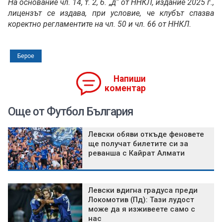
На основание чл. 14, т. 2, б. „д“ от ННКЛ, издание 2025 г.,
лицензът се издава, при условие, че клубът спазва
коректно регламентите на чл. 50 и чл. 66 от ННКЛ.
Берое
Напиши
коментар
Още от Футбол България
Левски обяви откъде феновете
ще получат билетите си за
реванша с Кайрат Алмати
Левски вдигна градуса преди
Локомотив (Пд): Тази лудост
може да я изживеете само с
нас