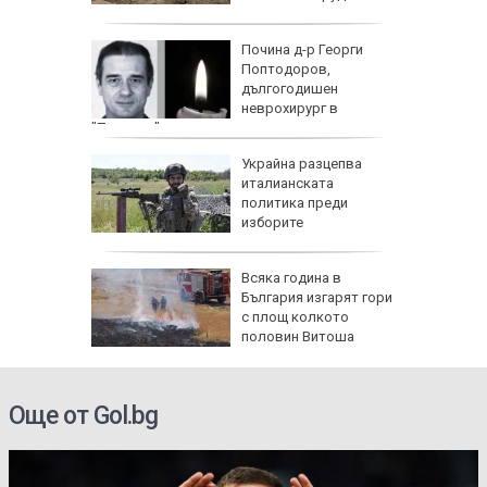
 с
Почина д-р Георги
ия:
Поптодоров,
" поема
дългогодишен
е
неврохирург в
"Пирогов"
и
Украйна разцепва
иция" по
италианската
д
политика преди
со,
изборите
и:
Всяка година в
Банско
България изгарят гори
с площ колкото
прежение
половин Витоша
Още от Gol.bg