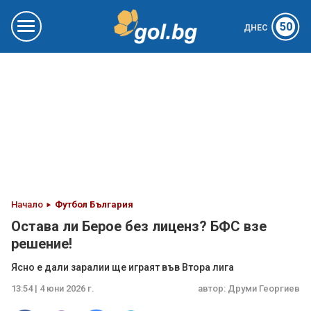
50
ДНЕС
Начало
Футбол България
Остава ли Берое без лиценз? БФС взе
решение!
Ясно е дали заралии ще играят във Втора лига
13:54 | 4 юни 2026 г.
автор:
Друми Георгиев