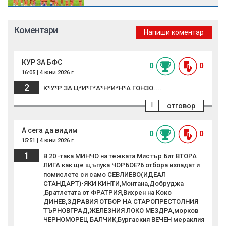
Коментари
Напиши коментар
КУР ЗА БФС
0
0
16:05 | 4 юни 2026 г.
2
К*У*Р ЗА Ц*И*Г*А*Н*И*Н*А ГОНЗО....
!
отговор
А сега да видим
0
0
15:51 | 4 юни 2026 г.
1
В 20 -така МИНЧО на тежката Мистър Бит ВТОРА
ЛИГА как ще щъпука ЧОРБОЕ?6 отбора изпадат и
помислете си само СЕВЛИЕВО(ИДЕАЛ
СТАНДАРТ)-ЯКИ КИНТИ,Монтана,Добруджа
,Братлетата от ФРАТРИЯ,Вихрен на Коко
ДИНЕВ,ЗДРАВИЯ ОТБОР НА СТАРОПРЕСТОЛНИЯ
ТЪРНОВГРАД,ЖЕЛЕЗНИЯ ЛОКО МЕЗДРА,морков
ЧЕРНОМОРЕЦ БАЛЧИК,Бургаския ВЕЧЕН мераклия