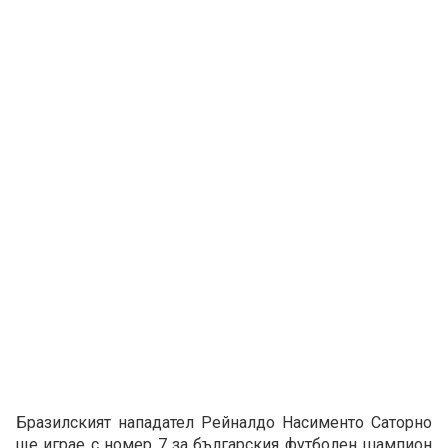
Бразилският нападател Рейналдо Насименто Саторно
ще играе с номер 7 за българския футболен шампион