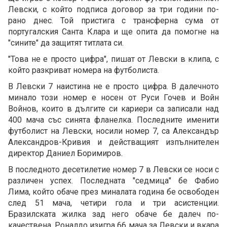
Левски, с който подписа договор за три години по-
рано днес. Той пристига с трансферна сума от
португалския Санта Клара и ще опита да помогне на
"сините" да защитят титлата си.
"Това не е просто цифра", пишат от Левски в клипа, с
който разкриват номера на футболиста.
В Левски 7 наистина не е просто цифра. В далечното
минало този номер е носен от Руси Гочев и Войн
Войнов, които в дългите си кариери са записали над
400 мача със синята фланелка. Последните именити
футболист на Левски, носили номер 7, са Александър
Александров-Кривия и действащият изпълнителен
директор Даниел Боримиров.
В последното десетилетие номер 7 в Левски се носи с
различен успех. Последната "седмица" бе Фабио
Лима, който обаче през миналата година бе освободен
след 51 мача, четири гола и три асистенции.
Бразилската жилка зад него обаче бе далеч по-
качествена. Роналдо изигра 66 мача за Левски и вкара