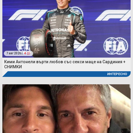
7 авг 2026 |
4
Кими Антонели върти любов със секси маце на Сардиния +
СНИМКИ
ИНТЕРЕСНО