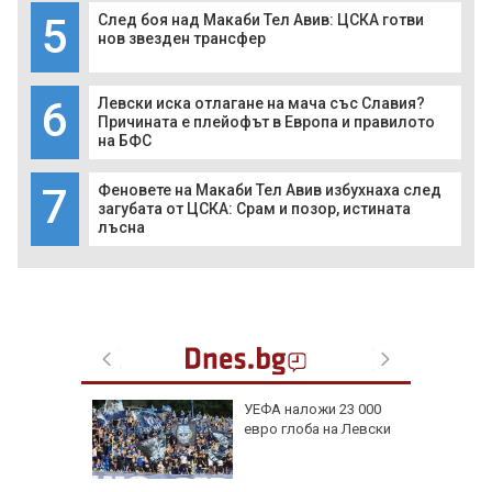
5
След боя над Макаби Тел Авив: ЦСКА готви
нов звезден трансфер
6
Левски иска отлагане на мача със Славия?
Причината е плейофът в Европа и правилото
на БФС
7
Феновете на Макаби Тел Авив избухнаха след
загубата от ЦСКА: Срам и позор, истината
лъсна
: В
УЕФА наложи 23 000
чти
евро глоба на Левски
а си
инги за