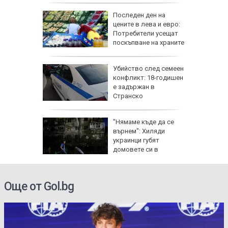
ъж от
Последен ден на
цените в лева и евро:
Потребители усещат
поскъпване на храните
ичава
Убийство след семеен
фик към
конфликт: 18-годишен
аради
е задържан в
таки
Странско
 Цените
"Нямаме къде да се
върнем": Хиляди
на
украинци губят
О)
домовете си в
окупираните територии
Още от Gol.bg