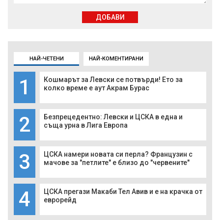
ДОБАВИ
НАЙ-ЧЕТЕНИ
НАЙ-КОМЕНТИРАНИ
1
Кошмарът за Левски се потвърди! Ето за
колко време е аут Акрам Бурас
2
Безпрецедентно: Левски и ЦСКА в една и
съща урна в Лига Европа
3
ЦСКА намери новата си перла? Французин с
мачове за "петлите" е близо до "червените"
4
ЦСКА прегази Макаби Тел Авив и е на крачка от
еврорейд