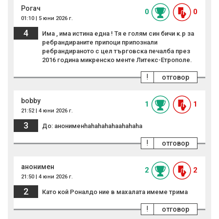
Рогач
0
0
01:10 | 5 юни 2026 г.
4
Има , има истина една ! Тя е голям син бичи к.р за
ребрандираните припоци припознали
ребрандираното с цел търговска печалба през
2016 година микренско менте Литекс-Етрополе.
!
отговор
bobby
1
1
21:52 | 4 юни 2026 г.
3
До: анонименhahahahahaahahaha
!
отговор
анонимен
2
2
21:50 | 4 юни 2026 г.
2
Като кой Роналдо ние в махалата имеме трима
!
отговор