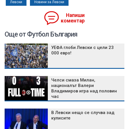
Левски
Новини за Левски
Напиши
коментар
Още от Футбол България
УЕФА глоби Левски с цели 23
000 евро!
Челси смаза Милан,
националът Валери
Владимиров игра над половин
час
В Левски нещо се случва зад
кулисите