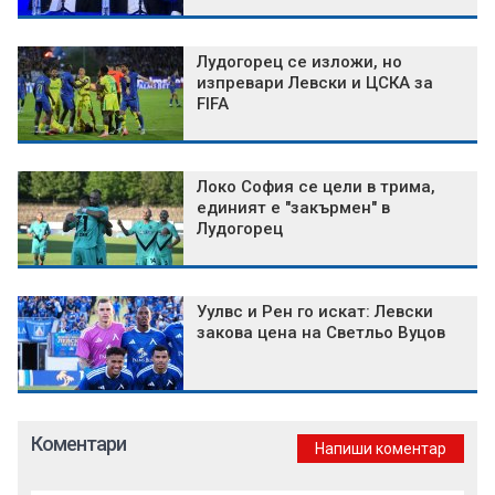
Лудогорец се изложи, но
изпревари Левски и ЦСКА за
FIFA
Локо София се цели в трима,
единият е "закърмен" в
Лудогорец
Уулвс и Рен го искат: Левски
закова цена на Светльо Вуцов
Коментари
Напиши коментар