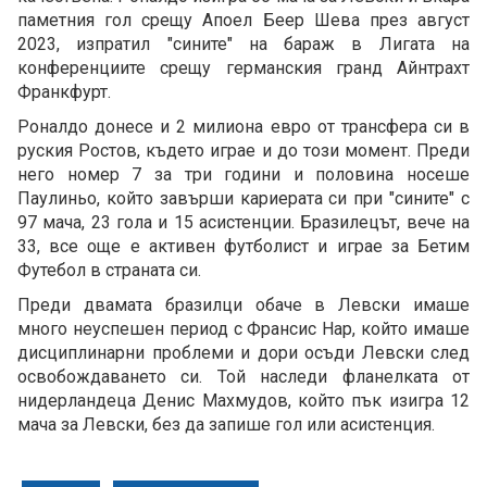
паметния гол срещу Апоел Беер Шева през август
2023, изпратил "сините" на бараж в Лигата на
конференциите срещу германския гранд Айнтрахт
Франкфурт.
Роналдо донесе и 2 милиона евро от трансфера си в
руския Ростов, където играе и до този момент. Преди
него номер 7 за три години и половина носеше
Паулиньо, който завърши кариерата си при "сините" с
97 мача, 23 гола и 15 асистенции. Бразилецът, вече на
33, все още е активен футболист и играе за Бетим
Футебол в страната си.
Преди двамата бразилци обаче в Левски имаше
много неуспешен период с Франсис Нар, който имаше
дисциплинарни проблеми и дори осъди Левски след
освобождаването си. Той наследи фланелката от
нидерландеца Денис Махмудов, който пък изигра 12
мача за Левски, без да запише гол или асистенция.