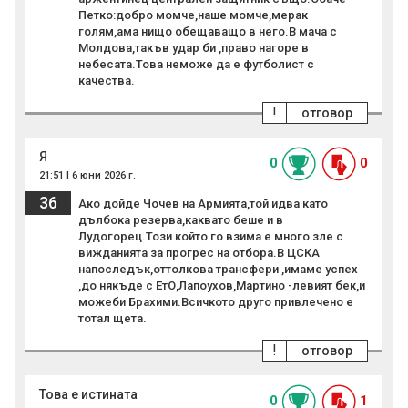
Петко:добро момче,наше момче,мерак
голям,ама нищо обещаващо в него.В мача с
Молдова,такъв удар би ,право нагоре в
небесата.Това неможе да е футболист с
качества.
!
отговор
Я
0
0
21:51 | 6 юни 2026 г.
36
Ако дойде Чочев на Армията,той идва като
дълбока резерва,каквато беше и в
Лудогорец.Този който го взима е много зле с
вижданията за прогрес на отбора.В ЦСКА
напоследък,оттолкова трансфери ,имаме успех
,до някъде с ЕтО,Лапоухов,Мартино -левият бек,и
можеби Брахими.Всичкото друго привлечено е
тотал щета.
!
отговор
Това е истината
0
1