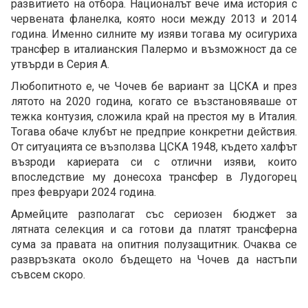
развитието на отбора. Националът вече има история с
червената фланелка, която носи между 2013 и 2014
година. Именно силните му изяви тогава му осигуриха
трансфер в италианския Палермо и възможност да се
утвърди в Серия А.
Любопитното е, че Чочев бе вариант за ЦСКА и през
лятото на 2020 година, когато се възстановяваше от
тежка контузия, сложила край на престоя му в Италия.
Тогава обаче клубът не предприе конкретни действия.
От ситуацията се възползва ЦСКА 1948, където халфът
възроди кариерата си с отлични изяви, които
впоследствие му донесоха трансфер в Лудогорец
през февруари 2024 година.
Армейците разполагат със сериозен бюджет за
лятната селекция и са готови да платят трансферна
сума за правата на опитния полузащитник. Очаква се
развръзката около бъдещето на Чочев да настъпи
съвсем скоро.