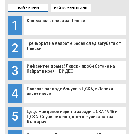
НАЙ-ЧЕТЕНИ
НАЙ-КОМЕНТИРАНИ
1
Кошмарна новина за Левски
2
Треньорът на Кайрат е бесен след загубата от
Левски
3
Инфарктна драма! Левски проби бетона на
Кайрат в края + ВИДЕО
4
Папазки раздаде бонуси в ЦСКА, в Левски
чакат пачки
5
Цецо Найденов изригна заради ЦСКА 1948 и
ЦСКА: Случи се нещо, което е уникално за
България