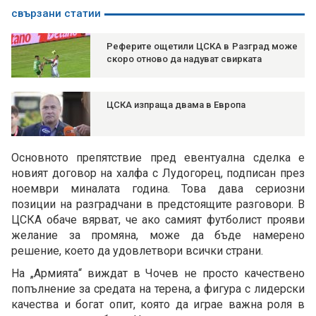
свързани статии
Реферите ощетили ЦСКА в Разград може
скоро отново да надуват свирката
ЦСКА изпраща двама в Европа
Основното препятствие пред евентуална сделка е
новият договор на халфа с Лудогорец, подписан през
ноември миналата година. Това дава сериозни
позиции на разградчани в предстоящите разговори. В
ЦСКА обаче вярват, че ако самият футболист прояви
желание за промяна, може да бъде намерено
решение, което да удовлетвори всички страни.
На „Армията“ виждат в Чочев не просто качествено
попълнение за средата на терена, а фигура с лидерски
качества и богат опит, която да играе важна роля в