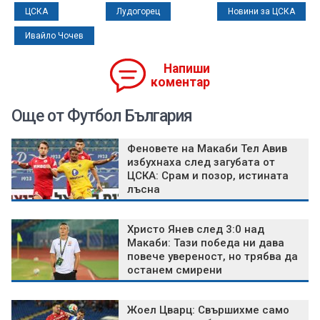
ЦСКА
Лудогорец
Новини за ЦСКА
Ивайло Чочев
Напиши
коментар
Още от Футбол България
Феновете на Макаби Тел Авив
избухнаха след загубата от
ЦСКА: Срам и позор, истината
лъсна
Христо Янев след 3:0 над
Макаби: Тази победа ни дава
повече увереност, но трябва да
останем смирени
Жоел Цварц: Свършихме само