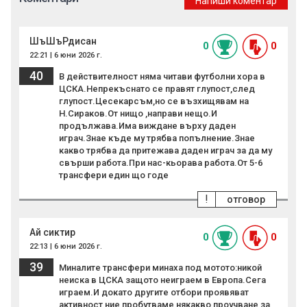
Напиши коментар
ШъШъРдисан
0
0
22:21 | 6 юни 2026 г.
40
В действителност няма читави футболни хора в
ЦСКА.Непрекъснато се правят глупост,след
глупост.Цесекарсъм,но се възхищявам на
Н.Сираков.От нищо ,направи нещо.И
продължава.Има виждане върху даден
играч.Знае къде му трябва попълнение.Знае
какво трябва да притежава даден играч за да му
свърши работа.При нас-кьорава работа.От 5-6
трансфери един що годе
!
отговор
Ай сиктир
0
0
22:13 | 6 юни 2026 г.
39
Миналите трансфери минаха под мотото:никой
неиска в ЦСКА защото неиграем в Европа.Сега
играем.И докато другите отбори проявяват
активност,ние пробутваме някакво проучване за