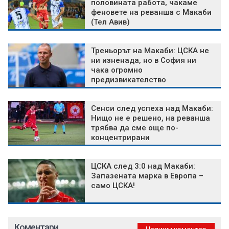
половината работа, чакаме
феновете на реванша с Макаби
(Тел Авив)
Треньорът на Макаби: ЦСКА не
ни изненада, но в София ни
чака огромно
предизвикателство
Сенси след успеха над Макаби:
Нищо не е решено, на реванша
трябва да сме още по-
концентрирани
ЦСКА след 3:0 над Макаби:
Запазената марка в Европа –
само ЦСКА!
Коментари