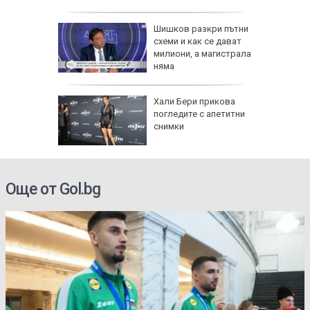
в:
Шишков разкри пътни
 на
схеми и как се дават
 по
милиони, а магистрала
няма
ти
и
Хали Бери прикова
 Авив) и
погледите с апетитни
 от
снимки
га
Още от Gol.bg