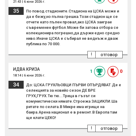
21:43 | 6 юни 2026 г.
35
По повод стадионите.Стадиона на ЦСКА може и
да е бежу,но пълна грешка.Този стадион ще се
отчете като пълен провал,ако ЦСКА заиграе
съвременен футбол.Може би затова отбора се
колекционира погрешно,да държи едно средно
ниво.Иначе ЦСКА е събирал не веднъж и дваж
публика по 70 000.
!
отговор
ИДВА КРИЗА
1
0
18:14 | 6 юни 2026 г.
34
До: ЦСКА ГРУХЛЬОВЦИ ПЪРВИ ОПЪРДЯВАТ.Де е
селекцията за новийо сезон ДЕ БРЕ
ГРУХ,ГРУХ.Тю тю...Трица в гъзът си
комунистически нямате.Строежа ЗАЦИКЛИ.Ша
ритате по селата.В Микре има игрище на
баира.Арена национал е в ремонт.В Европа там
ще клати ЦЕКО!
!
отговор