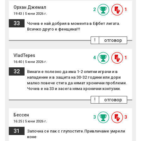
Орхан Джемал
2
1
19:43 | 5 юни 2026 г.
33
Чочев е най добрия в момента в Ефбет лигата.
Всичко друго е фенщина!!!
!
отговор
VladTepes
4
1
16:40 | 5 юни 2026 г.
32
Винаги е полезно да има 1-2 опитни играчи и в
нападение и в защита на 30-32 години или дори
малко повече стига да нямат хронични проблеми.
Чочев е на 33 и засега няма хронични контузии.
!
отговор
Бессен
3
3
16:25 | 5 юни 2026 г.
31
Започна се пак с глупостите.Привличаме умрели
коне