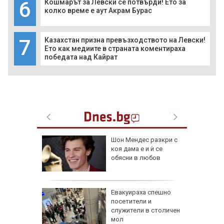
6
Кошмарът за Левски се потвърди! Ето за
колко време е аут Акрам Бурас
7
Казахстан призна превъзходството на Левски!
Ето как медиите в страната коментираха
победата над Кайрат
Шон Мендес разкри с
за
коя дама е и ѝ се
анзитни
обясни в любов
зкия
а в
Евакуираха спешно
артал
посетители и
ламъците
служители в столичен
 метра
мол