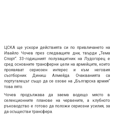
ЦСКА ще ускори действията си по привличането на
Ивайло Чочев през следващите дни, твърди „Тема
Спорт“. 33-годишният полузащитник на Лудогорец е
сред основните трансферни цели на армейците, които
проявяват сериозен интерес и към неговия
съотборник Диниш Алмейда. Очакванията са
португалецът също да се озове на „Българска армия“
това лято.
Чочев продължава да заема водещо място в
селекционните планове на червените, а клубното
ръководство е готово да положи сериозни усилия, за
да осъществи трансфера.