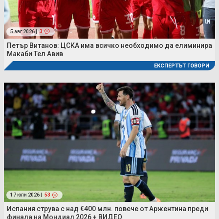
5 авг 2026 |
3
Петър Витанов: ЦСКА има всичко необходимо да елиминира
Макаби Тел Авив
ЕКСПЕРТЪТ ГОВОРИ
17 юли 2026 |
53
Испания струва с над €400 млн. повече от Аржентина преди
финала на Мондиал 2026 + ВИДЕО