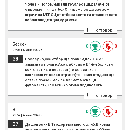
Чочев и Попов.Умрели трътльовци,далече от
съвременния футболОпитваме се да вземем
играчи за МЕРСИ,от отбори които ги отписват като
неблагонадеждни,куци коне.
!
отговор
Бессен
0
0
22:04 | 6 юни 2026 г.
38
Последно,ние отбор ще правим,или ще си
замазваме очите.Ако събираме БГ футболисти
които за нищо нестават(те се видяха в
националния колко струват)то новия стадион ще
остане празен.Или се взимат можещи
футболисти,или всичко отива подяволите.
!
отговор
Я
0
0
21:57 | 6 юни 2026 г.
37
Да допълня:В Теодор има много хляб.В новия
аржентинец централен защитник също.Обаче