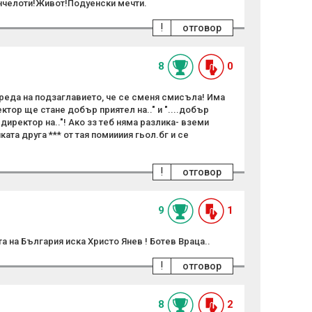
Анчелоти!Живот!Подуенски мечти.
!
отговор
8
0
реда на подзаглавието, че се сменя смисъла! Има
ектор ще стане добър приятел на.." и "....добър
директор на.."! Ако зз теб няма разлика- вземи
ката друга *** от тая помиииия гьол.бг и се
!
отговор
9
1
а на България иска Христо Янев ! Ботев Враца..
!
отговор
8
2