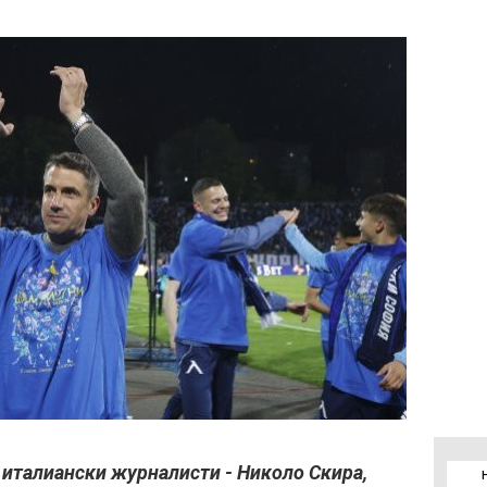
 италиански журналисти - Николо Скира,