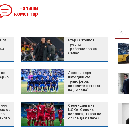
Напиши
коментар
я
а от
Мъри Стоилов
тресна
Борисов: България
СКА
Трабзонспор на
има огромен
Салах
потенциал за дрон
системи
 се
Левски спря
Иран постави нови
Черно
изходящите
условия за
трансфери,
звездите остават
отварянето на
на „Герена“
Ормузкия проток
вини
Селекцията на
Най-малко 22-ма
рас се
ЦСКА: Сенси е
загинали при
по-
перлата, Цварц не
катастрофа между
аното
спира да бележи
два автобуса в Нигер
(ВИДЕО)