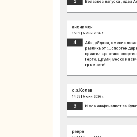
5
Веласкес напуска , идва 
анонимен
15:09 | 6 юни 2026 г.
4
Абе, рЯдков, смени слово
разлика от :...спортен дир
приятел ще стане спортен 
Герги, Друми, Веско и всич
гръмнете!
о.з.Колев
14:55 | 6 юни 2026 г.
3
И осминафиналист за Купат
реврв