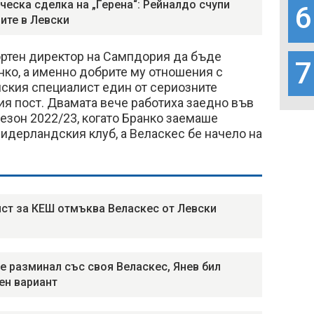
ческа сделка на „Герена“: Рейналдо счупи
6
ите в Левски
ортен директор на Сампдория да бъде
7
ко, а именно добрите му отношения с
нския специалист един от сериозните
ия пост. Двамата вече работиха заедно във
езон 2022/23, когато Бранко заемаше
идерландския клуб, а Веласкес бе начело на
ст за КЕШ отмъква Веласкес от Левски
е разминал със своя Веласкес, Янев бил
ен вариант