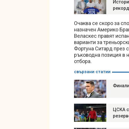
Истори
рекорд
Очаква се скоро за сп
назначен Америко Бран
Веласкес правят испа
варианти за треньорск
Фортуна Ситард през с
ръководна позиция в н
отбора.
свързани статии
Финали
ЦСКА с
резерв