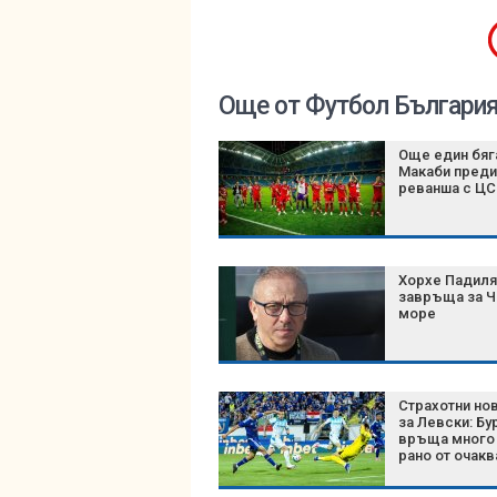
Още от Футбол Българи
Още един бяг
Макаби преди
реванша с Ц
Хорхе Падиля
завръща за 
море
Страхотни но
за Левски: Бу
връща много 
рано от очакв