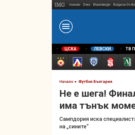
Investor
Dnes
Bloombergtv
Bulgaria On Ai
Megavselena.bg
ЦСКА
ЛЕВСКИ
ТВ 
Начало
Футбол България
Не е шега! Фина
има тънък мом
Сампдория иска специалиста,
на „сините“