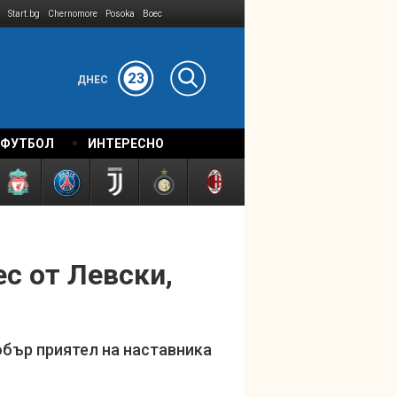
Start.bg
Chernomore
Posoka
Boec
23
ДНЕС
 ФУТБОЛ
ИНТЕРЕСНО
с от Левски,
обър приятел на наставника