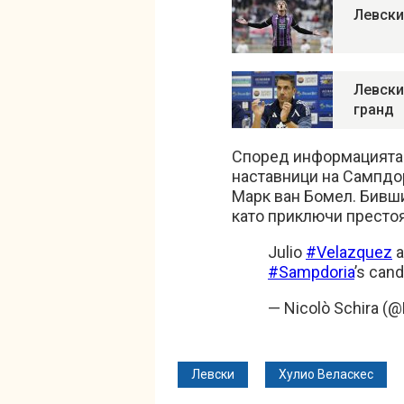
Левски
Левски
гранд
Според информацията н
наставници на Сампдо
Марк ван Бомел. Бивши
като приключи престоя
Julio
#Velazquez
a
#Sampdoria
’s cand
— Nicolò Schira (
Левски
Хулио Веласкес