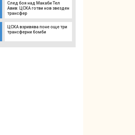
След боя над Макаби Тел
Авив: ЦСКА готви нов звезден
трансфер
ЦСКА взривява поне още три
трансферни бомби