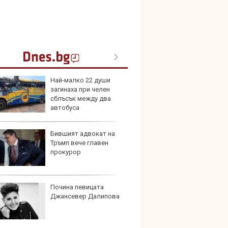
Най-малко 22 души
Петте
загинаха при челен
герма
сблъсък между два
автобуса
Бившият адвокат на
Нова 
Тръмп вече главен
Stella
прокурор
турбо
Почина певицата
Военн
Джансевер Далипова
вижда
човеш
тъмнот
се ползва