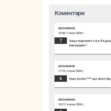
Коментари
анонимен
10:46 | 7 юни 2026 г.
7
Защо изразите са в бъдеще
лакърдии ?
анонимен
17:13 | 6 юни 2026 г.
6
Още колко *** ще акостира
анонимен
16:37 | 6 юни 2026 г.