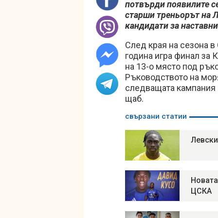
потвърди появилите се
старши треньорът на Л
кандидати за наставни
След края на сезона в 
година игра финал за 
на 13-о място под рък
Ръководството на моря
следващата кампания 
щаб.
свързани статии
Левски
Новата
ЦСКА