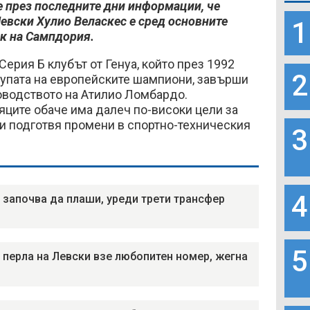
 през последните дни информации, че
евски Хулио Веласкес е сред основните
1
к на Сампдория.
Серия Б клубът от Генуа, който през 1992
2
Купата на европейските шампиони, завърши
оводството на Атилио Ломбардо.
ците обаче има далеч по-високи цели за
и подготвя промени в спортно-техническия
3
4
 започва да плаши, уреди трети трансфер
5
 перла на Левски взе любопитен номер, жегна