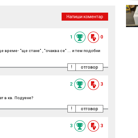
Нагасаки отбеляза 81
години от атомната
Напиши коментар
бомбардировка
1
0
 време- "ще стане" , "очаква се" ... и тем подобни
!
отговор
2
3
т в кв. Подуене?
!
отговор
3
3