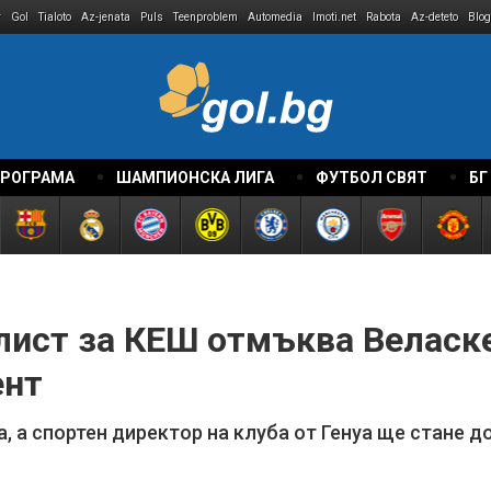
r
Gol
Tialoto
Az-jenata
Puls
Teenproblem
Automedia
Imoti.net
Rabota
Az-deteto
Blog
ПРОГРАМА
ШАМПИОНСКА ЛИГА
ФУТБОЛ СВЯТ
БГ
лист за КЕШ отмъква Веласке
ент
 а спортен директор на клуба от Генуа ще стане д