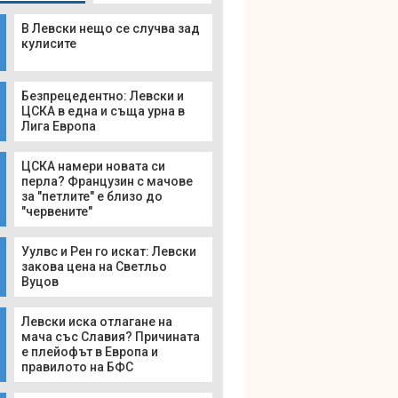
В Левски нещо се случва зад
кулисите
Безпрецедентно: Левски и
ЦСКА в една и съща урна в
Лига Европа
ЦСКА намери новата си
перла? Французин с мачове
за "петлите" е близо до
"червените"
Уулвс и Рен го искат: Левски
закова цена на Светльо
Вуцов
Левски иска отлагане на
мача със Славия? Причината
е плейофът в Европа и
правилото на БФС