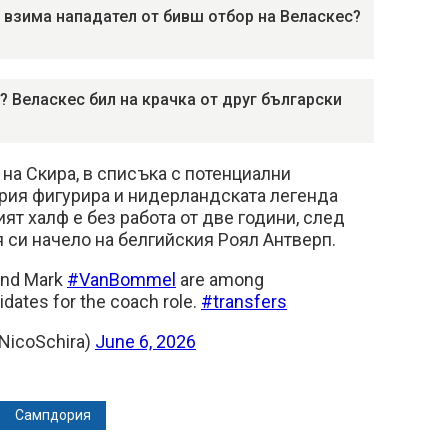
 взима нападател от бивш отбор на Веласкес?
? Веласкес бил на крачка от друг български
а Скира, в списъка с потенциални
рия фигурира и нидерландската легенда
ят халф е без работа от две години, след
 си начело на белгийския Роял Антверп.
nd Mark
#VanBommel
are among
idates for the coach role.
#transfers
@NicoSchira)
June 6, 2026
Сампдория