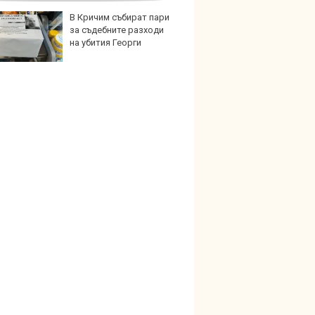
В Кричим събират пари
В Кит
за съдебните разходи
забра
на убития Георги
автом