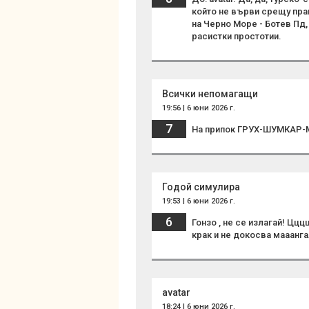
който не върви срещу прав
на Черно Море - Ботев Пд
расистки простотии.
Всички непомагащи
19:56 | 6 юни 2026 г.
7
На припок ГРУХ-ШУМКАР-
Годой симулира
19:53 | 6 юни 2026 г.
6
Гонзо , не се излагай! Цц
крак и не докосва мааанга
avatar
18:24 | 6 юни 2026 г.