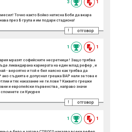
3
1
месил! Точно както Бойко натисна Боби да вкара
нава през Б група и им подари стадиона!
!
отговор
1
1
гария мразят софийските несретници ! Защо трябва
бъде ликвидирана кариерата на един млад рефер , и
най - вероятно и той е бил наясно как трябва да
 ако съдията е допуснал грешка ВАР нали за това е
тлии и тях наказание не ги лови ? Каквито грешки
овни и европейски първенства , направо значи
, спомнете си Кукурея
!
отговор
1
1
-синьо е било и затова СТРОГО наказва всеки рефер,