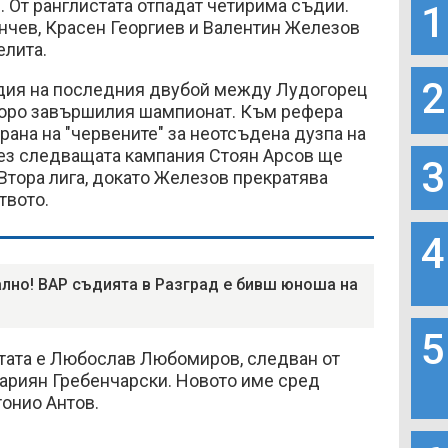
 От ранглистата отпадат четирима съдии.
1
инчев, Красен Георгиев и Валентин Железов
 елита.
2
дия на последния двубой между Лудогорец
скоро завършилия шампионат. Към рефера
рана на "червените" за неотсъдена дузпа на
рез следващата кампания Стоян Арсов ще
3
Втора лига, докато Железов прекратява
твото.
4
лно! ВАР съдията в Разград е бивш юноша на
5
стата е Любослав Любомиров, следван от
ариян Гребенчарски. Новото име сред
тонио Антов.