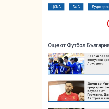
ЦСКА
БФС
Лудогоре
Още от Футбол Българи
Левски без п
контузени ср
Локо днес
Димитър Мит
пред трансфе
Клубове от
Германия, Дан
Австрия и Ки
следят нацио