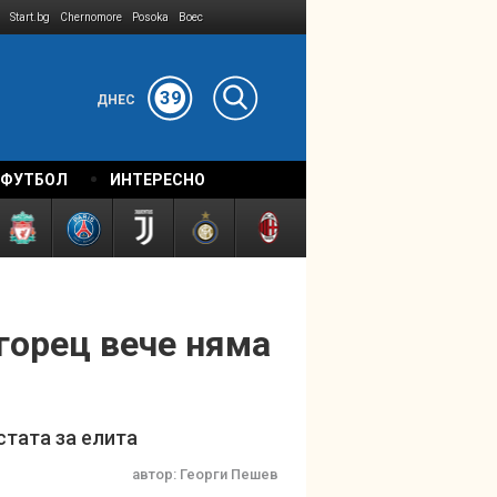
Start.bg
Chernomore
Posoka
Boec
39
ДНЕС
 ФУТБОЛ
ИНТЕРЕСНО
орец вече няма
стата за елита
автор:
Георги Пешев