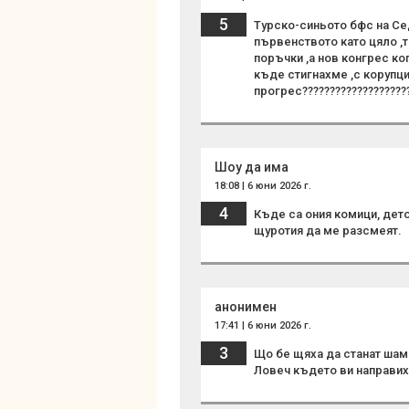
5
Турско-синьото бфс на С
първенството като цяло ,т
поръчки ,а нов конгрес ког
къде стигнахме ,с корупци
прогрес???????????????????
Шоу да има
18:08 | 6 юни 2026 г.
4
Къде са ония комици, дето
щуротия да ме разсмеят.
анонимен
17:41 | 6 юни 2026 г.
3
Що бе щяха да станат шам
Ловеч където ви направиха