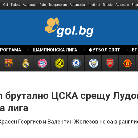
r
Gol
Tialoto
Az-jenata
Puls
Teenproblem
Automedia
Imoti.net
Rabota
Az-deteto
Blog
ПРОГРАМА
ШАМПИОНСКА ЛИГА
ФУТБОЛ СВЯТ
БГ
 брутално ЦСКА срещу Лудог
а лига
 Красен Георгиев и Валентин Железов не са в рангли