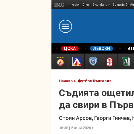
Investor
Dnes
Bloombergtv
Bulgaria On Ai
Megavselena.bg
ЦСКА
ЛЕВСКИ
ТВ 
Начало
Футбол България
Съдията ощетил
да свири в Първ
Стоян Арсов, Георги Гинчев,
16:38 | 6 юни 2026 г.