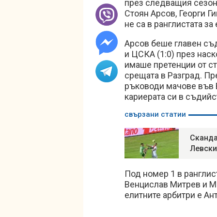
през следващия сезон.
Стоян Арсов, Георги Г
не са в ранглистата за
Арсов беше главен съ
и ЦСКА (1:0) през на
имаше претенции от ст
срещата в Разград. П
ръководи мачове във 
кариерата си в съдийс
свързани статии
Сканда
Левски
Под номер 1 в рангли
Венцислав Митрев и М
елитните арбитри е Ан