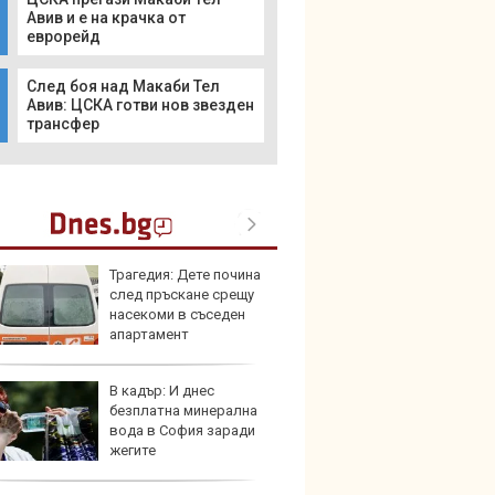
Авив и е на крачка от
еврорейд
След боя над Макаби Тел
Авив: ЦСКА готви нов звезден
трансфер
Трагедия: Дете почина
Карав
след пръскане срещу
най-г
насекоми в съседен
недос
апартамент
елект
В кадър: И днес
Merce
безплатна минерална
Door 
вода в София заради
бензи
жегите