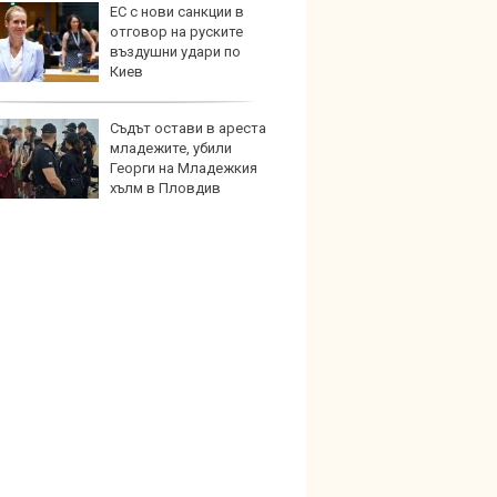
ЕС с нови санкции в
Защо 
отговор на руските
вериг
въздушни удари по
коли н
Киев
графи
Съдът остави в ареста
Bugatt
младежите, убили
Bolid
Георги на Младежкия
колек
хълм в Пловдив