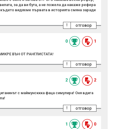
илата, за да ви бута, а не пожела да накаже рефера
, където видяхме първата в историята смяна заради
!
отговор
0
1
МИКРЕ ВЪН ОТ РАНГЛИСТАТА!
!
отговор
2
2
цциганинът с маймунсккка фаца симулира! Оня вдига
ла!
!
отговор
1
0