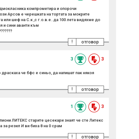
едмокласника компрометира и опорочи
ози Арсов е черешката на тортата за мокрите
а или шеф на С.к ,с г.о.в.е..да 100 лета видяхме до
я и сини аванти към
???????
!
отговор
3
3
 драскаха че бфс е синьо, да напишат пак някоя
!
отговор
1
3
пиони ЛИТЕКС старите цесекари знаят че сте Литекс
 за резил И ви биха 8 на 0 срам
!
отговор