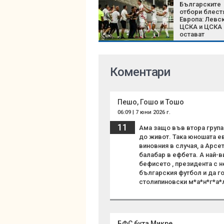
Българските
отбори блест
Европа: Левск
ЦСКА и ЦСКА 
остават
непобедени
Коментари
Пешо, Гошо и Тошо
06:09 | 7 юни 2026 г.
11
Ама защо във втора група
до живот. Така юношата ев
виновния в случая, а Арс
балабар в ефбета. А най-в
бефисето , президента с 
българския футбол и да го
столипиновски м*а*н*г*а*
БФС бута Микре