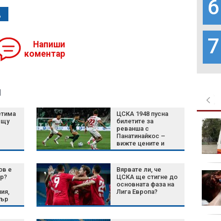
6
ц
7
Напиши
коментар
я
етима
ЦСКА 1948 пусна
ещу
билетите за
В "Големите
реванша с
последици" на 8 август
Панатинайкос –
от 14:00 часа: Как
вижте цените и
ниските ниските води
важните
на Дунав удариха ядрената енергетика на
подробности
Югоизточна Европа
ов е
Вярвате ли, че
БАБХ: Над 150 тона
р?
ЦСКА ще стигне до
стоки от трети
основната фаза на
ия,
Лига Европа?
държави не са
пър
допуснати в България
нала
през юли