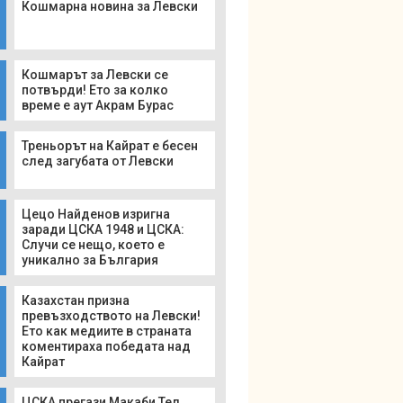
Кошмарна новина за Левски
Кошмарът за Левски се
потвърди! Ето за колко
време е аут Акрам Бурас
Треньорът на Кайрат е бесен
след загубата от Левски
Цецо Найденов изригна
заради ЦСКА 1948 и ЦСКА:
Случи се нещо, което е
уникално за България
Казахстан призна
превъзходството на Левски!
Ето как медиите в страната
коментираха победата над
Кайрат
ЦСКА прегази Макаби Тел