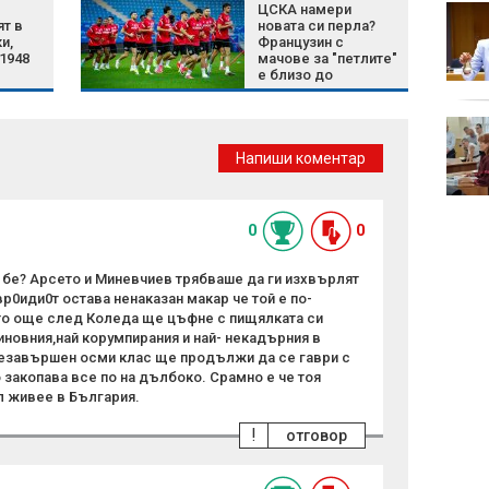
ЦСКА намери
Съдът отново отряза
ят в
новата си перла?
Тръмп да получи
и,
Французин с
достъп до
1948
мачове за "петлите"
избирателните
е близо до
списъци на щатите
"червените"
Животът се нарежда
отлично за 3 китайски
Напиши коментар
зодии между 10 и 16
август
0
0
 бе? Арсето и Миневчиев трябваше да ги изхвърлят
р0иди0т остава ненаказан макар че той е по-
ето още след Коледа ще цъфне с пищялката си
иновния,най корумпирания и най- некадърния в
незавършен осми клас ще продължи да се гаври с
 закопава все по на дълбоко. Срамно е че тоя
л живее в България.
!
отговор