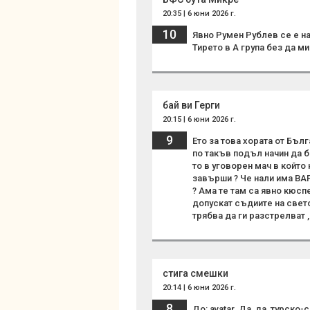
20:35 | 6 юни 2026 г.
10
Явно Румен Рублев се е на
Тирето в А група без да ми
бай ви Герги
20:15 | 6 юни 2026 г.
9
Ето за това хората от Бъл
по такъв подъл начин да 
то в уговорен мач в който 
завърши ? Че нали има ВАР
? Ама те там са явно кюспе
допускат съдиите на свет
трябва да ги разстрелват 
стига смешки
20:14 | 6 юни 2026 г.
8
До: avatar. Да, да, турско