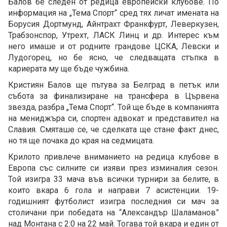
Балов бе следен от редица европейски клубове. По
информация на „Тема Спорт“ сред тях личат имената на
Борусия Дортмунд, Айнтрахт Франкфурт, Леверкузен,
Трабзонспор, Утрехт, ЛАСК Линц и др. Интерес към
него имаше и от родните грандове ЦСКА, Левски и
Лудогорец, но бе ясно, че следващата стъпка в
кариерата му ще бъде чужбина.
Кристиян Балов ще пътува за Белград в петък или
събота за финализиране на трансфера в Цървена
звезда, разбра „Тема Спорт“. Той ще бъде в компанията
на мениджъра си, спортен адвокат и представител на
Славия. Смяташе се, че сделката ще стане факт днес,
но тя ще почака до края на седмицата.
Крилото привлече вниманието на редица клубове в
Европа със силните си изяви през изминалия сезон.
Той изигра 33 мача във всички турнири за белите, в
които вкара 6 гола и направи 7 асистенции. 19-
годишният футболист изигра последния си мач за
столичани при победата на “Александър Шаламанов”
над Монтана с 2:0 на 22 май. Тогава той вкара и един от