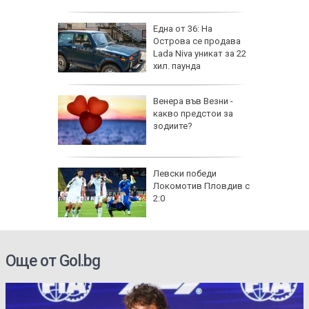
на
Една от 36: На
нал в
Острова се продава
Lada Niva уникат за 22
хил. паунда
рола по
Венера във Везни -
какво предстои за
а арести
зодиите?
Левски победи
Локомотив Пловдив с
2:0
Още от Gol.bg