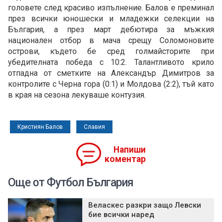
головете след красиво изпълнение. Балов е преминал
през всички юношески и младежки селекции на
България, а през март дебютира за мъжкия
национален отбор в мача срещу Соломоновите
острови, където бе сред голмайсторите при
убедителната победа с 10:2. Талантливото крило
отпадна от сметките на Александър Димитров за
контролите с Черна гора (0:1) и Молдова (2:2), тъй като
в края на сезона лекуваше контузия.
Кристиян Балов
Славия
Напиши
коментар
Още от Футбол България
Веласкес разкри защо Левски
бие всички наред