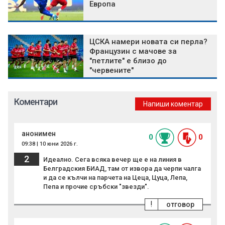
Европа
ЦСКА намери новата си перла?
Французин с мачове за
"петлите" е близо до
"червените"
Коментари
Напиши коментар
анонимен
0
0
09:38 | 10 юни 2026 г.
2
Идеално. Сега всяка вечер ще е на линия в
Белградския БИАД, там от извора да черпи чалга
и да се кълчи на парчета на Цеца, Цуца, Лепа,
Пепа и прочие сръбски "звезди".
!
отговор