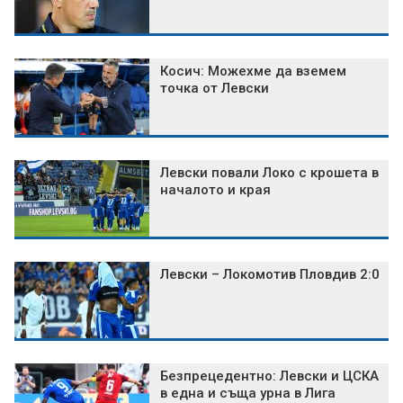
Косич: Можехме да вземем
точка от Левски
Левски повали Локо с крошета в
началото и края
Левски – Локомотив Пловдив 2:0
Безпрецедентно: Левски и ЦСКА
в една и съща урна в Лига