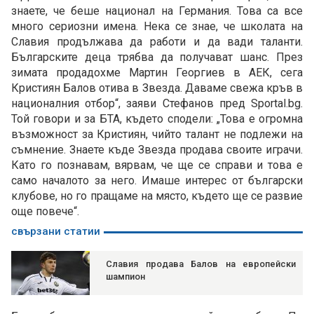
знаете, че беше национал на Германия. Това са все
много сериозни имена. Нека се знае, че школата на
Славия продължава да работи и да вади таланти.
Българските деца трябва да получават шанс. През
зимата продадохме Мартин Георгиев в АЕК, сега
Кристиян Балов отива в Звезда. Даваме свежа кръв в
националния отбор“, заяви Стефанов пред Sportal.bg.
Той говори и за БТА, където сподели: „Това е огромна
възможност за Кристиян, чийто талант не подлежи на
съмнение. Знаете къде Звезда продава своите играчи.
Като го познавам, вярвам, че ще се справи и това е
само началото за него. Имаше интерес от български
клубове, но го пращаме на място, където ще се развие
още повече“.
свързани статии
Славия продава Балов на европейски
шампион