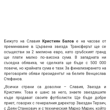
Бижуто на Славия
Кристиян Балов
е на часове от
преминаване в Цървена звезда. Трансферът ще се
осъществи за 2 милиона евро, като сръбският гранд
ще плати малко по-висока сума. В западната ни
съседка обявиха, че сделката ще бъде с 500 000
повече, но крайната сума е тази. За финализирането на
преговорите обяви президентът на белите Венцеслав
Стефанов.
„Всички страни са доволни – Славия, Звезда и
Кристиян. Това е шанс за него, знаете звездашите
къде продават своите футболисти. Ще бъде добре
приет, говорих с генералния директор Звездан Терзич,
с Деян Станкович и с техническия Марко Марин, който