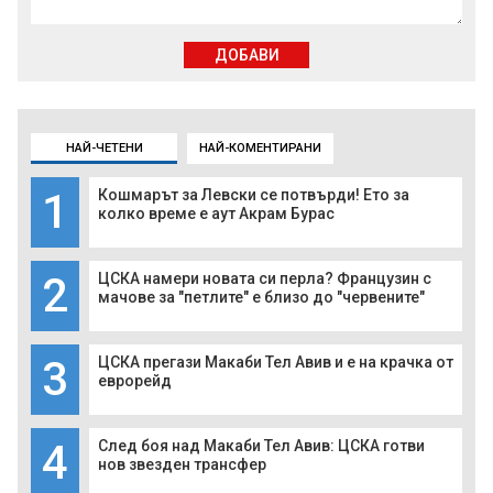
ДОБАВИ
НАЙ-ЧЕТЕНИ
НАЙ-КОМЕНТИРАНИ
1
Кошмарът за Левски се потвърди! Ето за
колко време е аут Акрам Бурас
2
ЦСКА намери новата си перла? Французин с
мачове за "петлите" е близо до "червените"
3
ЦСКА прегази Макаби Тел Авив и е на крачка от
еврорейд
4
След боя над Макаби Тел Авив: ЦСКА готви
нов звезден трансфер