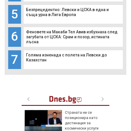
5
Безпрецедентно: Левски и ЦСКА в една и
съща урна в Лига Европа
6
Феновете на Макаби Тел Авив избухнаха след
загубата от ЦСКА: Срам и позор, истината
лъсна
7
Голяма изненада с полета на Левски до
Казахстан
а най-
Страната ни се
ник на
позиционира като
дестинация за
космически услуги