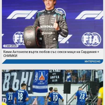
7 авг 2026
Кими Антонели върти любов със секси маце на Сардиния +
СНИМКИ
ИНТЕРЕСНО