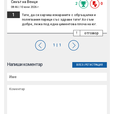
Синът на Венци
2
0
08:46 | 10 юни 2026 г.
1
Тате, да си харчиш изкараните с обръщалки и
полягвания парици със здраве тате! Аз съм
добре, лежа под една циментова плоча на юг.
!
отговор
Напиши коментар
ВЛЕЗ
|
РЕГИСТРАЦИЯ