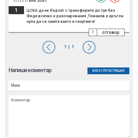
11:11 | 11 юни 2026 г.
1
ЦСКА да не бързат с трансферите до тук без
Федя всичко е разочарования ,Томанов е кръгла
нула да се омита както и скаутинга!
!
отговор
Напиши коментар
ВЛЕЗ
|
РЕГИСТРАЦИЯ