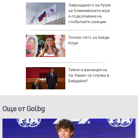
рола по
Завръщането на Русия
на Олимпийските игри
а арести
е подкопаване на
глобалните санкции
Топлес лято за Хайди
Клум
 AI
Тайната ваканция на
ткриване
Си: Какво се случва в
чни
Бейдайхе?
Още от Gol.bg