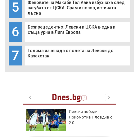
5
Феновете на Макаби Тел Авив избухнаха след
загубата от ЦСКА: Срам и позор, истината
лъсна
6
Безпрецедентно: Левски и ЦСКА в една и
съща урна в Лига Европа
7
Голяма изненада с полета на Левски до
Казахстан
на
Левски победи
нал в
Локомотив Пловдив с
2:0