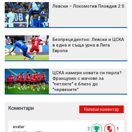
Левски – Локомотив Пловдив 2:0
Безпрецедентно: Левски и ЦСКА
в една и съща урна в Лига
Европа
ЦСКА намери новата си перла?
Французин с мачове за
"петлите" е близо до
"червените"
Коментари
Напиши коментар
avatar
2
1