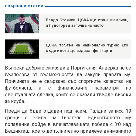
свързани статии
Владо Стоянов: ЦСКА ще стане шампион,
а Лудогорец започва на чисто
ЦСКА тръгва на национално турне: Ето
къде и кога ще издават фен карти
Въпреки добрите си изяви в Португалия, Алверка не се
възползва от възможността да закупи правата му.
Причината не е свързана със спортните качества на
футболиста, а с финансовите параметри по
евентуалната сделка, които се оказали твърде високи
за клуба.
Преди да бъде отдаден под наем, Ралдни записа 19
срещи с екипа на Гьозтепе. Единственото му
попадение дойде в впечатляващата победа с 3:0 над
Бешикташ, което допълнително привлече вниманието