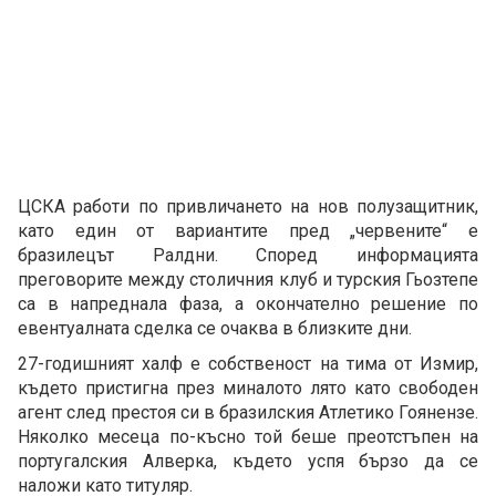
ЦСКА работи по привличането на нов полузащитник,
като един от вариантите пред „червените“ е
бразилецът Ралдни. Според информацията
преговорите между столичния клуб и турския Гьозтепе
са в напреднала фаза, а окончателно решение по
евентуалната сделка се очаква в близките дни.
27-годишният халф е собственост на тима от Измир,
където пристигна през миналото лято като свободен
агент след престоя си в бразилския Атлетико Гоянензе.
Няколко месеца по-късно той беше преотстъпен на
португалския Алверка, където успя бързо да се
наложи като титуляр.