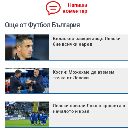
Напиши
коментар
Още от Футбол България
Веласкес разкри защо Левски
бие всички наред
Косич: Можехме да вземем
точка от Левски
Левски повали Локо с крошета в
началото и края