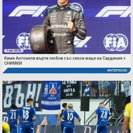
7 авг 2026
Кими Антонели върти любов със секси маце на Сардиния +
СНИМКИ
ИНТЕРЕСНО