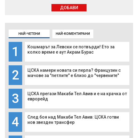
ДОБАВИ
НАЙ-ЧЕТЕНИ
НАЙ-КОМЕНТИРАНИ
1
Кошмарът за Левски се потвърди! Ето за
колко време е аут Акрам Бурас
2
ЦСКА намери новата си перла? Французин с
мачове за "петлите" е близо до "червените"
3
ЦСКА прегази Макаби Тел Авив и е на крачка от
еврорейд
4
След боя над Макаби Тел Авив: ЦСКА готви
нов звезден трансфер