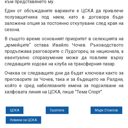
към представянето му.
Един от обсъжданите варианти е ЦСКА да привлече
полузащитника под наем, като в договора бъде
заложена опция за постоянно откупуване след края на
сезона.
В същото време основният приоритет в селекцията на
„армейците“ остава Ивайло Чочев. Ръководството
продължава разговорите с Лудогорец за национала, а
евентуално споразумение може да повлияе върху
следващите ходове на клуба на трансферния пазар.
Очаква се следващите дни да бъдат ключови както за
преговорите за Чочев, така и за бъдещето на Ралдни,
който е сред набелязаните имена за подсилване на
халфовата линия на ЦСКА, пише "Тема Спорт".
ЦСКА
Гьозтепе
Мъри Стоилов
Новини за ЦСКА