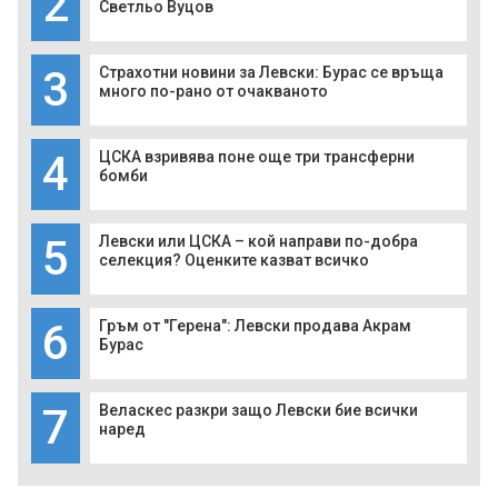
2
Светльо Вуцов
3
Страхотни новини за Левски: Бурас се връща
много по-рано от очакваното
4
ЦСКА взривява поне още три трансферни
бомби
5
Левски или ЦСКА – кой направи по-добра
селекция? Оценките казват всичко
6
Гръм от "Герена": Левски продава Акрам
Бурас
7
Веласкес разкри защо Левски бие всички
наред