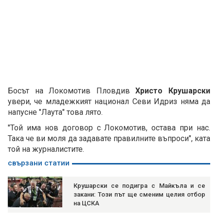
Босът на Локомотив Пловдив
Христо Крушарски
увери, че младежкият национал Севи Идриз няма да
напусне "Лаута" това лято.
"Той има нов договор с Локомотив, остава при нас.
Така че ви моля да задавате правилните въпроси", ката
той на журналистите.
свързани статии
Крушарски се подигра с Майкъла и се
закани: Този път ще сменим целия отбор
на ЦСКА