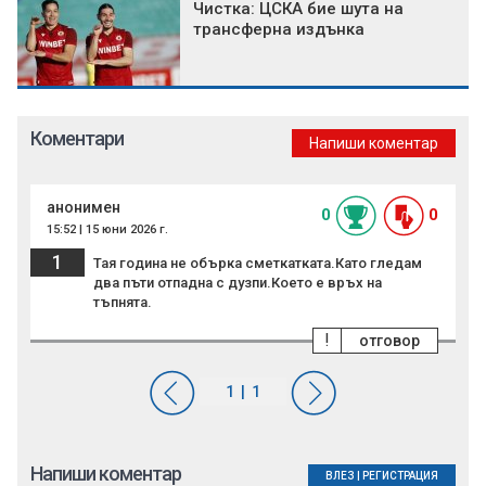
Чистка: ЦСКА бие шута на
трансферна издънка
Коментари
Напиши коментар
анонимен
0
0
15:52 | 15 юни 2026 г.
1
Тая година не обърка сметкатката.Като гледам
два пъти отпадна с дузпи.Което е връх на
тъпнята.
!
отговор
Напиши коментар
ВЛЕЗ
|
РЕГИСТРАЦИЯ