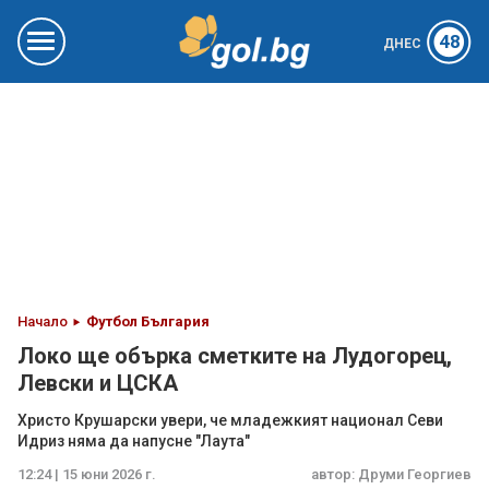
48
ДНЕС
Начало
Футбол България
Локо ще обърка сметките на Лудогорец,
Левски и ЦСКА
Христо Крушарски увери, че младежкият национал Севи
Идриз няма да напусне "Лаута"
12:24 | 15 юни 2026 г.
автор:
Друми Георгиев