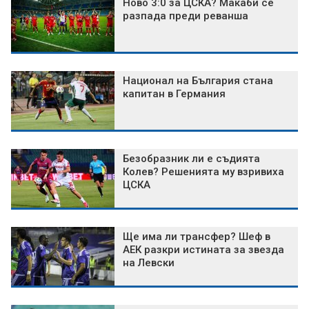
Ново 3:0 за ЦСКА? Макаби се
разпада преди реванша
Национал на България стана
капитан в Германия
Безобразник ли е съдията
Колев? Решенията му взривиха
ЦСКА
Ще има ли трансфер? Шеф в
АЕК разкри истината за звезда
на Левски