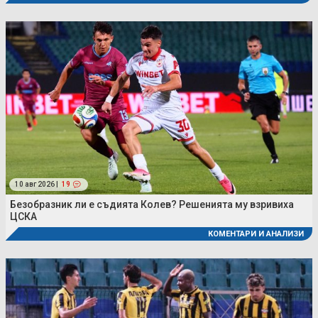
10 авг 2026 |
19
Безобразник ли е съдията Колев? Решенията му взривиха
ЦСКА
КОМЕНТАРИ И АНАЛИЗИ