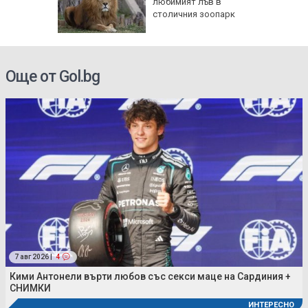
и
любимият лъв в
фантино
столичния зоопарк
тавка
Още от Gol.bg
7 авг 2026 |
4
Кими Антонели върти любов със секси маце на Сардиния +
СНИМКИ
ИНТЕРЕСНО