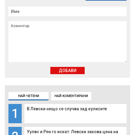
ДОБАВИ
НАЙ-ЧЕТЕНИ
НАЙ-КОМЕНТИРАНИ
1
В Левски нещо се случва зад кулисите
Уулвс и Рен го искат: Левски закова цена на