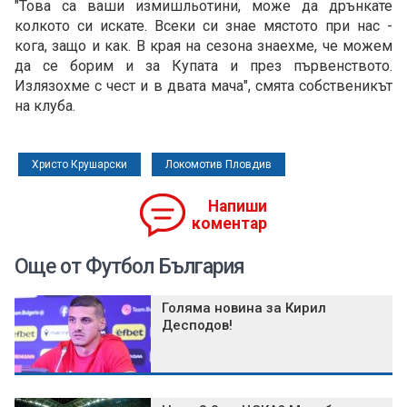
"Това са ваши измишльотини, може да дрънкате
колкото си искате. Всеки си знае мястото при нас -
кога, защо и как. В края на сезона знаехме, че можем
да се борим и за Купата и през първенството.
Излязохме с чест и в двата мача", смята собственикът
на клуба.
Христо Крушарски
Локомотив Пловдив
Напиши
коментар
Още от Футбол България
Голяма новина за Кирил
Десподов!