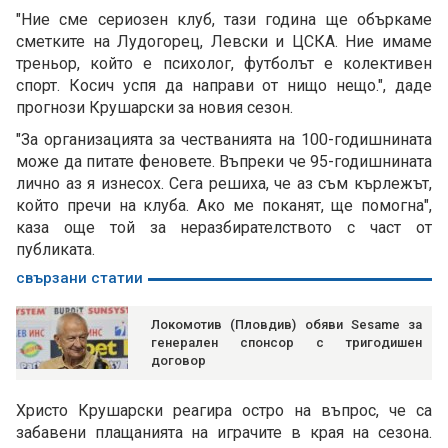
"Ние сме сериозен клуб, тази година ще объркаме
сметките на Лудогорец, Левски и ЦСКА. Ние имаме
треньор, който е психолог, футболът е колективен
спорт. Косич успя да направи от нищо нещо.", даде
прогнози Крушарски за новия сезон.
"За организацията за честванията на 100-годишнината
може да питате феновете. Въпреки че 95-годишнината
лично аз я изнесох. Сега решиха, че аз съм кърлежът,
който пречи на клуба. Ако ме поканят, ще помогна",
каза още той за неразбирателството с част от
публиката.
свързани статии
Локомотив (Пловдив) обяви Sesame за
генерален спонсор с тригодишен
договор
Христо Крушарски реагира остро на въпрос, че са
забавени плащанията на играчите в края на сезона.