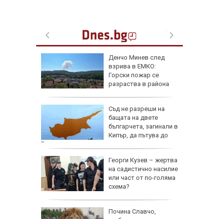
 Славчо
Денчо Минев след
ската
взрива в ЕМКО:
фия
Горски пожар се
разраства в района
Съд не разреши на
Русия
бащата на двете
българчета, загинали в
лан за
Кипър, да пътува до
България
де 21
Георги Кузев – жертва
йните
на садистично насилие
АЩ да
или част от по-голяма
схема?
ве
Почина Славчо,