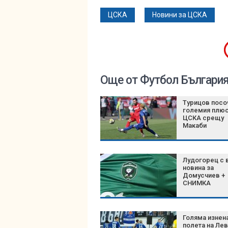
ЦСКА
Новини за ЦСКА
Още от Футбол Българи
Турицов посо
големия плюс
ЦСКА срещу
Макаби
Лудогорец с 
новина за
Домусчиев +
СНИМКА
Голяма изнен
полета на Ле