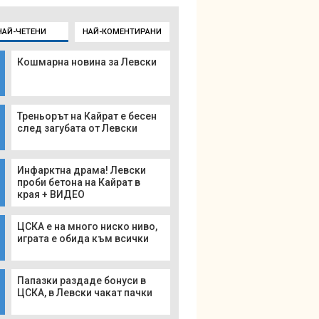
НАЙ-ЧЕТЕНИ
НАЙ-КОМЕНТИРАНИ
Кошмарна новина за Левски
Треньорът на Кайрат е бесен
след загубата от Левски
Инфарктна драма! Левски
проби бетона на Кайрат в
края + ВИДЕО
ЦСКА е на много ниско ниво,
играта е обида към всички
Папазки раздаде бонуси в
ЦСКА, в Левски чакат пачки