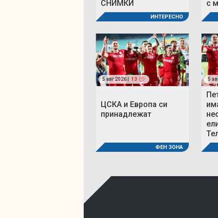
СНИМКИ
с 
ИНТЕРЕСНО
5 авг 2026 |
13
5 ав
Пе
ЦСКА и Европа си
им
принадлежат
не
ел
Те
ФЕН ЗОНА