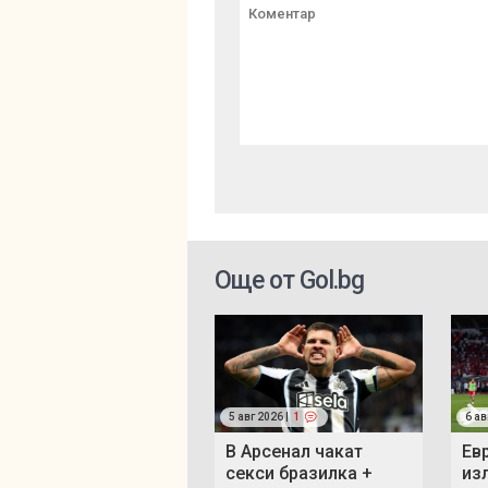
Още от Gol.bg
5 авг 2026 |
1
6 ав
В Арсенал чакат
Ев
секси бразилка +
из