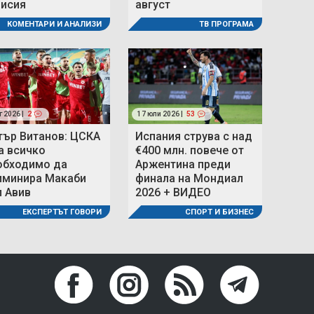
мисия
август
КОМЕНТАРИ И АНАЛИЗИ
ТВ ПРОГРАМА
г 2026 |
2
17 юли 2026 |
53
тър Витанов: ЦСКА
Испания струва с над
а всичко
€400 млн. повече от
обходимо да
Аржентина преди
иминира Макаби
финала на Мондиал
л Авив
2026 + ВИДЕО
ЕКСПЕРТЪТ ГОВОРИ
СПОРТ И БИЗНЕС