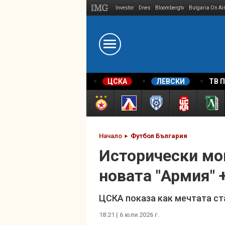
Investor
Dnes
Bloombergtv
Bulgaria On Ai
Megavselena.bg
ЦСКА
ЛЕВСКИ
ТВ 
Начало
Футбол България
Исторически мо
новата "Армия"
ЦСКА показа как мечтата ст
18:21 | 6 юли 2026 г.