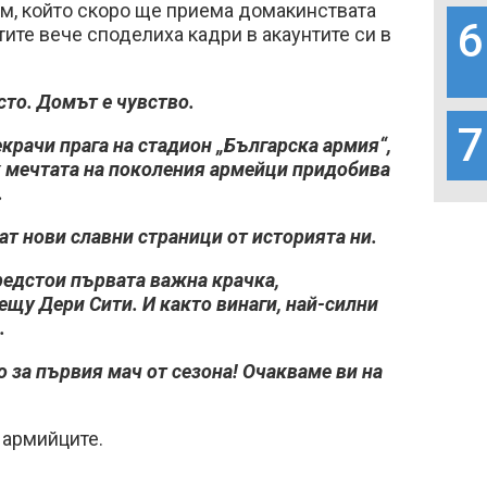
ом, който скоро ще приема домакинствата
6
тите вече споделиха кадри в акаунтите си в
сто. Домът е чувство.
7
крачи прага на стадион „Българска армия“,
к мечтата на поколения армейци придобива
.
ат нови славни страници от историята ни.
редстои първата важна крачка,
ещу Дери Сити. И както винаги, най-силни
.
 за първия мач от сезона! Очакваме ви на
а армийците.