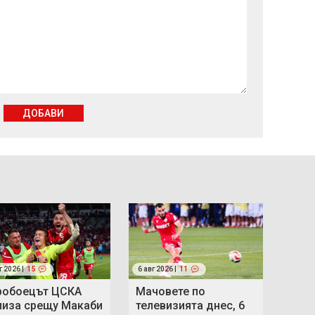
ДОБАВИ
г 2026 |
15
6 авг 2026 |
11
робоецът ЦСКА
Мачовете по
лиза срещу Макаби
телевизията днес, 6