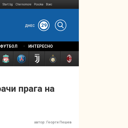
Start.bg
Chernomore
Posoka
Boec
29
ДНЕС
 ФУТБОЛ
ИНТЕРЕСНО
ачи прага на
автор:
Георги Пешев