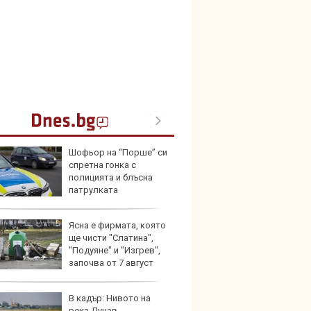
Шофьор на “Порше” си
Nissa
спретна гонка с
близо 
полицията и блъсна
резер
патрулката
Ясна е фирмата, която
Тази ч
ще чисти "Слатина",
износи
"Подуяне" и "Изгрев",
ремон
започва от 7 август
В кадър: Нивото на
Изост
река Дунав
натру