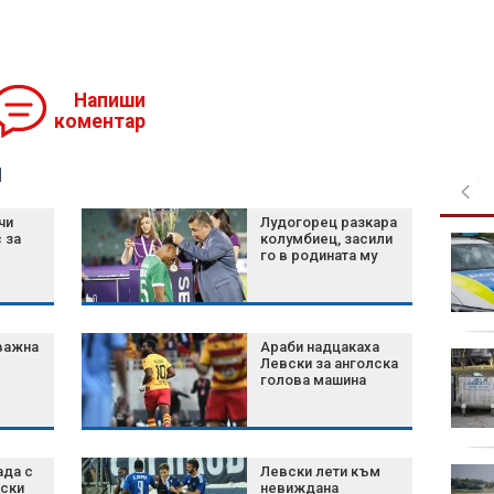
Напиши
коментар
я
чи
Лудогорец разкара
 за
колумбиец, засили
Има недостиг на кръв
го в родината му
от отрицателните
групи, ежедневно са
необходими за
операции
важна
Араби надцакаха
Изложба
Левски за анголска
"Забравените
голова машина
божества" в
Националния
археологически музей (СНИМКИ)
ада с
Левски лети към
Кардиологът доц.
вски
невиждана
Цонев даде безценни