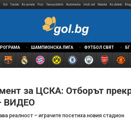
r
Gol
Tialoto
Az-jenata
Puls
Teenproblem
Automedia
Imoti.net
Rabota
Az-deteto
Blog
ПРОГРАМА
ШАМПИОНСКА ЛИГА
ФУТБОЛ СВЯТ
БГ
мент за ЦСКА: Отборът прекр
 + ВИДЕО
ава реалност – играчите посетиха новия стадион