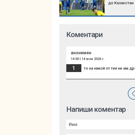
до Казахстан
Коментари
анонимен
14:00 | 14 юли 2026 г.
1
то на никой от тия не им д
Напиши коментар