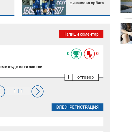
финансова орбита
съвети как да оцелеем
в горещините
8 души отиват на съд
след разбиването на
Напиши коментар
лаборатория за
фентанил
0
0
реме къде са ги завели
!
отговор
ВЛЕЗ
|
РЕГИСТРАЦИЯ