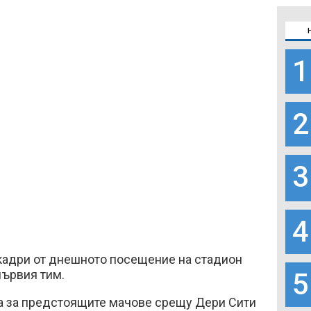
1
2
3
4
кадри от днешното посещение на стадион
първия тим.
5
а за предстоящите мачове срещу Дери Сити