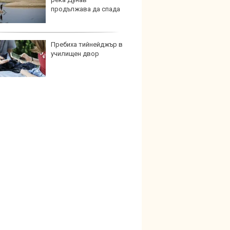
продължава да спада
непла
Пребиха тийнейджър в
Кратъ
училищен двор
дали 
работи