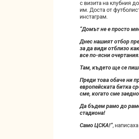
с визита на клубния д
им. Доста от футболис
инстаграм.
“Домът не е просто мя
Днес нашият отбор пре
за да види отблизо ка
все по-ясни очертания
Там, където ще се пиш
Преди това обаче ни п
европейската битка ср
сме, когато сме заедно
Да бъдем рамо до рамо
стадиона!
Само ЦСКА!”
, написах