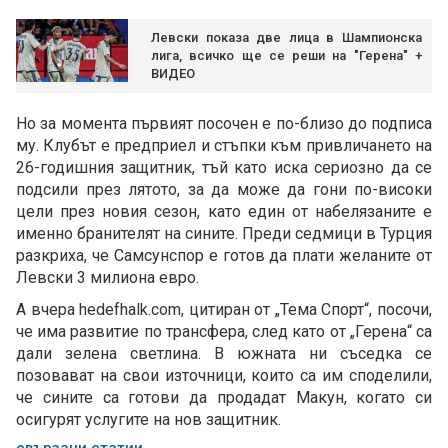
Левски показа две лица в Шампионска
лига, всичко ще се реши на "Герена" +
ВИДЕО
Но за момента първият посочен е по-близо до подписа
му. Клубът е предприел и стъпки към привличането на
26-годишния защитник, тъй като иска сериозно да се
подсили през лятото, за да може да гони по-високи
цели през новия сезон, като един от набелязаните е
именно бранителят на сините. Преди седмици в Турция
разкриха, че Самсунспор е готов да плати желаните от
Левски 3 милиона евро.
А вчера hedefhalk.com, цитиран от „Тема Спорт“, посочи,
че има развитие по трансфера, след като от „Герена“ са
дали зелена светлина. В южната ни съседка се
позовават на свои източници, които са им споделили,
че сините са готови да продадат Макун, когато си
осигурят услугите на нов защитник.