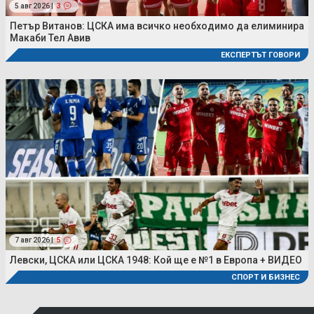
5 авг 2026 |
3
Петър Витанов: ЦСКА има всичко необходимо да елиминира
Макаби Тел Авив
ЕКСПЕРТЪТ ГОВОРИ
7 авг 2026 |
5
Левски, ЦСКА или ЦСКА 1948: Кой ще е №1 в Европа + ВИДЕО
СПОРТ И БИЗНЕС