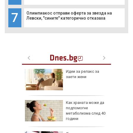
7
Олимпиакос отправи оферта за звезда на
Левски, "сините" категорично отказаха
езопасно
Идеи за релакс за
рлеж
заети жени
равим,
Как храната може да
ичната
подпомогне
жбина
метаболизма след 40
години