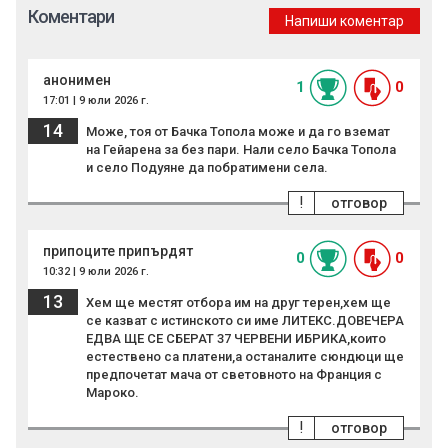
Коментари
Напиши коментар
анонимен
1
0
17:01 | 9 юли 2026 г.
14
Може, тоя от Бачка Топола може и да го вземат
на Гейарена за без пари. Нали село Бачка Топола
и село Подуяне да побратимени села.
!
отговор
припоците припърдят
0
0
10:32 | 9 юли 2026 г.
13
Хем ще местят отбора им на друг терен,хем ще
се казват с истинското си име ЛИТЕКС.ДОВЕЧЕРА
ЕДВА ЩЕ СЕ СБЕРАТ 37 ЧЕРВЕНИ ИБРИКА,които
естествено са платени,а останалите сюндюци ще
предпочетат мача от световното на Франция с
Мароко.
!
отговор