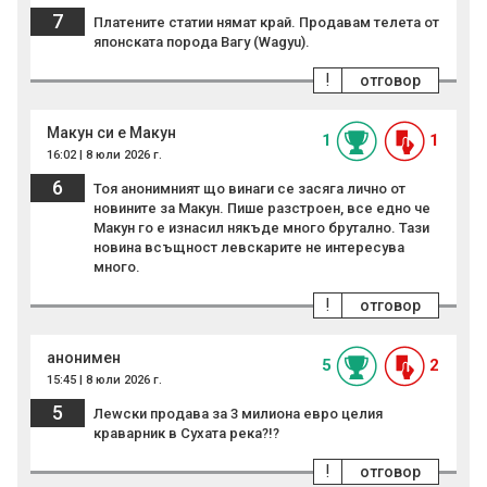
7
Платените статии нямат край. Продавам телета от
японската порода Вагу (Wagyu).
!
отговор
Макун си е Макун
1
1
16:02 | 8 юли 2026 г.
6
Тоя анонимният що винаги се засяга лично от
новините за Макун. Пише разстроен, все едно че
Макун го е изнасил някъде много брутално. Тази
новина всъщност левскарите не интересува
много.
!
отговор
анонимен
5
2
15:45 | 8 юли 2026 г.
5
Леwcки продава за 3 милиона евро целия
краварник в Сухата река?!?
!
отговор