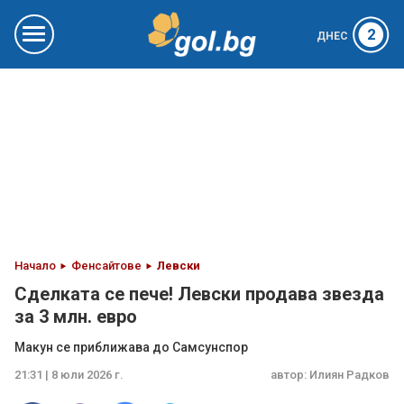
2
ДНЕС
Начало
Фенсайтове
Левски
Сделката се пече! Левски продава звезда
за 3 млн. евро
Макун се приближава до Самсунспор
21:31 | 8 юли 2026 г.
автор:
Илиян Радков