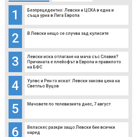
1
Безпрецедентно: Левски и ЦСКА в една и
съща урна в Лига Европа
2
В Левски нещо се случва зад кулисите
3
Левски иска отлагане на мача със Славия?
Причината е плейофът в Европа и правилото
на БФС
4
Уулвс и Рен го искат: Левски закова цена на
Светльо Вуцов
5
Мачовете по телевизията днес, 7 август
6
Веласкес разкри защо Левски бие всички
наред