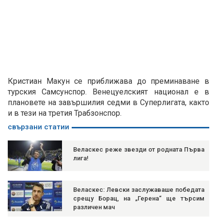
Кристиан Макун се приближава до преминаване в
турския Самсунспор. Венецуелският национал е в
плановете на завършилия седми в Суперлигата, както
и в тези на третия Трабзонспор.
свързани статии
Веласкес реже звезди от родната Първа
лига!
Веласкес: Левски заслужаваше победата
срещу Борац, на „Герена“ ще търсим
различен мач