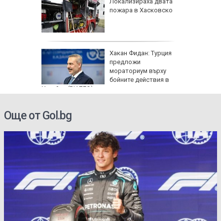
артофи
Локализираха двата
кашкавал
пожара в Хасковско
: Как да
Хакан Фидан: Турция
пасните
предложи
мораториум върху
бойните действия в
Украйна (ВИДЕО)
Още от Gol.bg