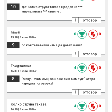
10
До: Колко струва такава Продай на ***
миризливата *** свинче .
!
отговор
hawai
0
0
19:28 | 8 юли 2026 г.
9
по коя телевизия няма да дават мача?
!
отговор
Гондзалина
4
0
16:33 | 8 юли 2026 г.
8
"Макун-Мюмюмн, защо не си в Самсун!" Стара
народна поговорка!
!
отговор
Колко струва такава
4
0
16:20 | 8 юли 2026 г.