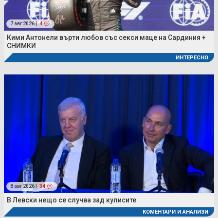
7 авг 2026 |
4
Кими Антонели върти любов със секси маце на Сардиния +
СНИМКИ
ИНТЕРЕСНО
8 авг 2026 |
34
В Левски нещо се случва зад кулисите
КОМЕНТАРИ И АНАЛИЗИ