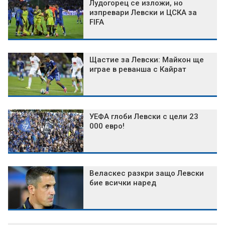
Лудогорец се изложи, но
изпревари Левски и ЦСКА за
FIFA
Щастие за Левски: Майкон ще
играе в реванша с Кайрат
УЕФА глоби Левски с цели 23
000 евро!
Веласкес разкри защо Левски
бие всички наред