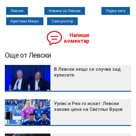
Левски
Новини за Левски
Първа лига
Кристиан Макун
Самсунспор
Напиши
коментар
Още от Левски
В Левски нещо се случва зад
кулисите
Уулвс и Рен го искат: Левски
закова цена на Светльо Вуцов