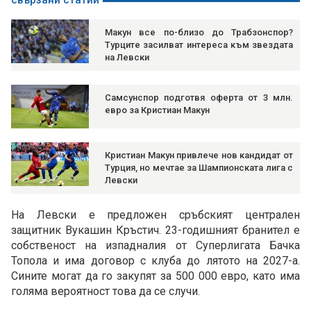
свързани статии
Макун все по-близо до Трабзонспор?
Турците засилват интереса към звездата
на Левски
Самсунспор подготвя оферта от 3 млн.
евро за Кристиан Макун
Кристиан Макун привлече нов кандидат от
Турция, но мечтае за Шампионската лига с
Левски
На Левски е предложен сръбският централен
защитник Вукашин Кръстич. 23-годишният бранител е
собственост на изпадналия от Суперлигата Бачка
Топола и има договор с клуба до лятото на 2027-а.
Сините могат да го закупят за 500 000 евро, като има
голяма вероятност това да се случи.