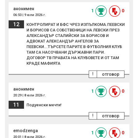
анонимен
1
0
06:50 | 9 юли 2026 г.
12
КОНТРОЛИРАТ И БФС ЧРЕЗ ИЗПЪЛКОМА.ПЕЕВСКИ
И БОРИСОВ СА СОБСТВЕНИЦИ НА ЛЕВСКИ ПРЕЗ
АЛЕКСАНДЪР СТАЛИЙСКИ ЗА БОРИСОВ И
АДВОКАТ АЛЕКСАНДЪР АНГЕЛОВ ЗА
ПЕЕВСКИ...ТЪРСЕТЕ ПАРИТЕ В ФУТБОЛНИЯ КЛУБ
ТАМ СА НАСОЧВАНИ ДЪРЖАВНИ ПАРИ.
ДОГОВОР ТВ ПРАВАТА НА КЛУБОВЕТЕ И ОТ ТАМ
КРАДЕ МАФИЯТА
!
отговор
анонимен
1
0
20:29 | 8 юли 2026 г.
11
Подуенски мечти!
!
отговор
emodzenga
1
0
20:01 | 8 юли 2026 г.