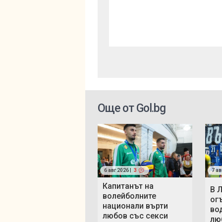
Още от Gol.bg
6 авг 2026 |
3
7 ав
Капитанът на
В 
волейболните
ог
национали върти
во
любов със секси
люб