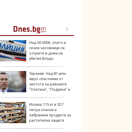
Над 50 000€, злато и
Toyota
скъпи часовници са
999 9
открити в дома на
търси
убития Владо
ото
Терзиев: Над 81 млн.
Защо 
евро спестихме от
остав
чистота за районите
жегат
“Слатина”, “Подуяне” и
ев”
Иззеха 115 кг и 527
Автом
литра опасни и
под з
забранени продукти за
на дв
растителна защита