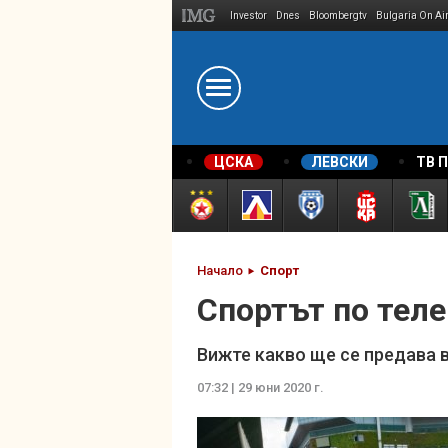
Investor
Dnes
Bloombergtv
Bulgaria On Ai
Megavselena.bg
ЦСКА
ЛЕВСКИ
ТВ 
Начало
Спорт
Спортът по теле
Вижте какво ще се предава 
07:32 | 29 юни 2020 г.