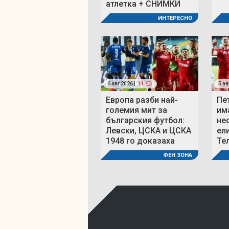
атлетка + СНИМКИ
ИНТЕРЕСНО
6 авг 2026 |
11
5 ав
Европа разби най-
Пе
големия мит за
им
българския футбол:
не
Левски, ЦСКА и ЦСКА
ел
1948 го доказаха
Те
ФЕН ЗОНА