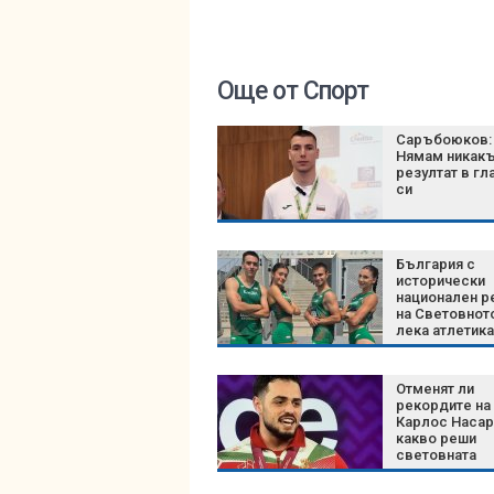
Още от Спорт
Саръбоюков:
Нямам никак
резултат в гл
си
България с
исторически
национален р
на Световнот
лека атлетика
години
Отменят ли
рекордите на
Карлос Насар
какво реши
световната
федерация с
новите катег