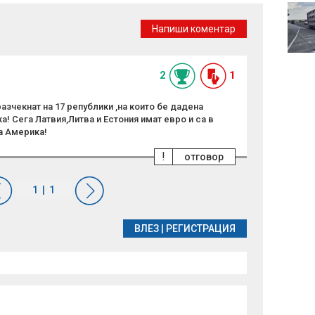
Нов военен съюз:
Саудитска Арабия,
Напиши коментар
Турция и Пакистан ще
се защитават взаимно
2
1
зчекнат на 17 републики ,на които бе дадена
! Сега Латвия,Литва и Естония имат евро и са в
а Америка!
!
отговор
ВЛЕЗ
|
РЕГИСТРАЦИЯ