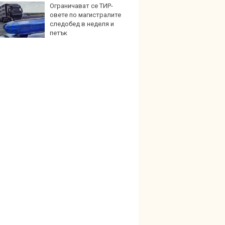
Ограничават се ТИР-
Карав
овете по магистралите
най-г
следобед в неделя и
недос
петък
елект