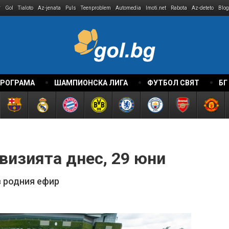
r
Gol
Tialoto
Az-jenata
Puls
Teenproblem
Automedia
Imoti.net
Rabota
Az-deteto
Blog
ПРОГРАМА
ШАМПИОНСКА ЛИГА
ФУТБОЛ СВЯТ
БГ
визията днес, 29 юни
в родния ефир