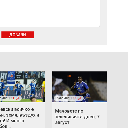
ДОБАВИ
г 2026 |
11
7 авг 2026 |
10
Левски всичко е
Мачовете по
ън, земя, въздух и
телевизията днес, 7
да! И много
август
ов...