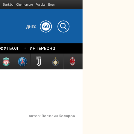
Start.bg
Chernomore
Posoka
Boec
60
ДНЕС
 ФУТБОЛ
ИНТЕРЕСНО
автор:
Веселин Коларов