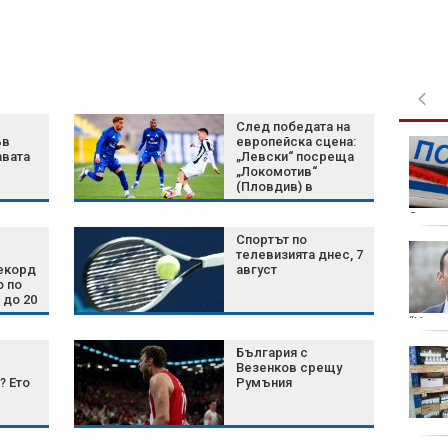
След победата на
ъв
европейска сцена:
След натиска на
авата
„Левски“ посреща
Тръмп: RWE се отказва
„Локомотив“
от вятърните си
(Пловдив) в
проекти в САЩ
първенството на
България
Загат
Спортът по
България иска
телевизията днес, 7
извънредна помощ от
екорд
август
о по
ЕК за
 до 20
производителите на
мляко и свинско
“Изгр
България с
Намаляващата Луна в
Везенков срещу
Близнаци носи важен
? Ето
Румъния
тест на 3 зодии на 8
август
лед
ории