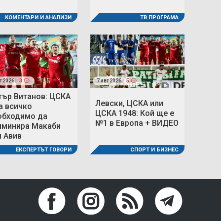
КОМЕНТАРИ И АНАЛИЗИ
ТВ ПРОГРАМА
г 2026 |
3
7 авг 2026 |
5
тър Витанов: ЦСКА
Левски, ЦСКА или
а всичко
ЦСКА 1948: Кой ще е
обходимо да
№1 в Европа + ВИДЕО
иминира Макаби
л Авив
СПОРТ И БИЗНЕС
ЕКСПЕРТЪТ ГОВОРИ