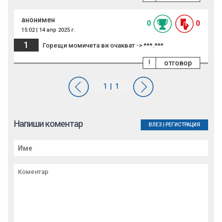
анонимен
0
0
15:02 | 14 апр 2025 г.
1
Горещи момичета ви очакват -> ***.***
!
отговор
Напиши коментар
ВЛЕЗ
|
РЕГИСТРАЦИЯ