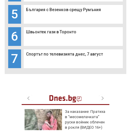
5
България с Везенков срещу Румъния
6
Швьонтек гази в Торонто
7
Спортът по телевизията днес, 7 август
збра
За наказание: Пратиха
I
в “месомелачката”
руски войник облечен
в рокля (ВИДЕО 16+)