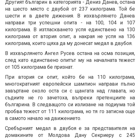
Другият българин в категорията - Дениз Данев, остана
на шесто място с двубой от 237 килограма. Той бе
шести и в двете дижения. В изхвърлянето Данев
направи три успешни опита - на 100, 104 и 107
килограма. В изтласкването успя единствено на 130
килограма от втория опит, а накрая не успя на 136
килограма, които щяха да му донесат медал в двубоя.
В изхвърлянето Ангел Русев остана на осма позиция,
след като единствено опитът му на началната тежест
от 105 килограма бе признат.
При втория си опит, който бе на 110 килограма,
многократният европейски шампион направи пълно
завъртане около оста си с щангата над главата, но
съдиите не го зачетоха, въпреки претенциите на
българина. В следващото си излизане на подиума той
пробва тежест от 111 килограма, но тя го затисна още
в самото начало на движението.
Сребърният медал в двубоя е за представителя на
домакините от Молдова Дану Секриеру с 245