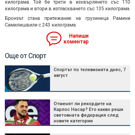
килограма. Той бе трети в изхвърлянето със 110
килограма и втори в изтласкването със 135 килограма.
Бронзът стана притежание на грузинеца Рамини
Самилишвили с 243 килограма.
Напиши
коментар
Още от Спорт
Спортът по телевизията днес, 7
август
Отменят ли рекордите на
Карлос Насар? Ето какво реши
световната федерация след
новите категории