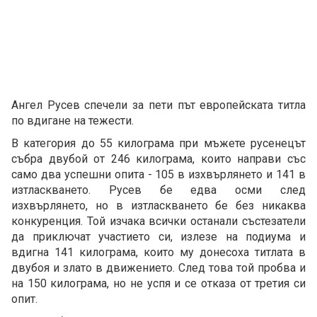
Ангел Русев спечели за пети път европейската титла
по вдигане на тежести.
В категория до 55 килограма при мъжете русенецът
събра двубой от 246 килограма, които направи със
само два успешни опита - 105 в изхвърлянето и 141 в
изтласкването. Русев бе едва осми след
изхвърлянето, но в изтласкването бе без никаква
конкуренция. Той изчака всички останали състезатели
да приключат участието си, излезе на подиума и
вдигна 141 килограма, които му донесоха титлата в
двубоя и злато в движението. След това той пробва и
на 150 килограма, но не успя и се отказа от третия си
опит.