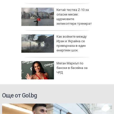
еги: Как
Китай тества Z-10 за
опасни мисии:
да
щурмовите
 хората?
хеликоптери тренират
полети под радара
Как войните между
Иран и Украйна се
превърнаха в един
енергиен шок
Меган Маркъл по
бански в басейна за
ЧРД
Още от Gol.bg