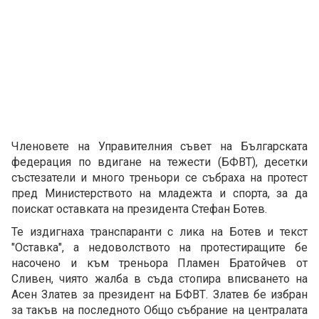
Членовете на Управителния съвет на Българската
федерация по вдигане на тежести (БФВТ), десетки
състезатели и много треньори се събраха на протест
пред Министерството на младежта и спорта, за да
поискат оставката на президента Стефан Ботев.
Те издигнаха транспаранти с лика на Ботев и текст
"Оставка", а недоволството на протестиращите бе
насочено и към треньора Пламен Братойчев от
Сливен, чиято жалба в съда стопира вписването на
Асен Златев за президент на БФВТ. Златев бе избран
за такъв на последното Общо събрание на централата