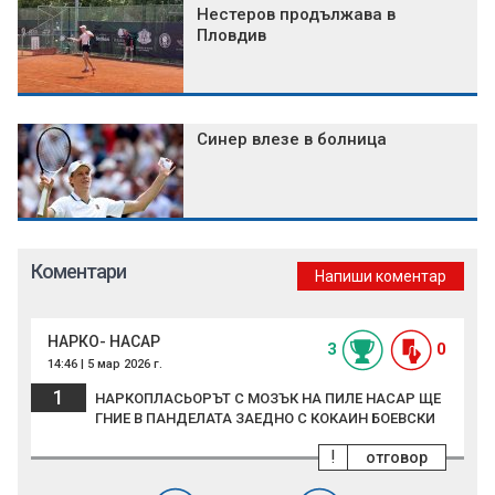
Нестеров продължава в
Пловдив
Синер влезе в болница
Коментари
Напиши коментар
НАРКО- НАСАР
3
0
14:46 | 5 мар 2026 г.
1
НАРКОПЛАСЬОРЪТ С МОЗЪК НА ПИЛЕ НАСАР ЩЕ
ГНИЕ В ПАНДЕЛАТА ЗАЕДНО С КОКАИН БОЕВСКИ
!
отговор