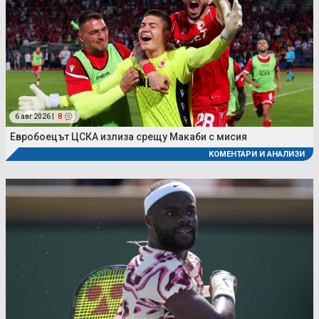
6 авг 2026 |
8
Евробоецът ЦСКА излиза срещу Макаби с мисия
КОМЕНТАРИ И АНАЛИЗИ