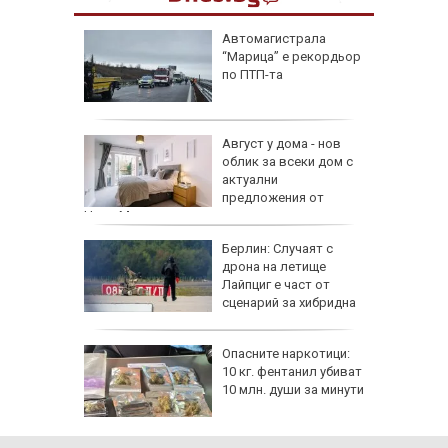
ая в
Автомагистрала
рали сме
“Марица” е рекордьор
 езика
по ПТП-та
 сухото
Август у дома - нов
облик за всеки дом с
ак се
актуални
предложения от
HomeMax
Берлин: Случаят с
!":
дрона на летище
Лайпциг е част от
аяна
сценарий за хибридна
атака
ов албум
Опасните наркотици:
 години
10 кг. фентанил убиват
10 млн. души за минути