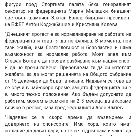
фигури пред Спортната палата бяха генералният
секретар на федерацията Марин Милашки, бившият
световен шампион Златан Ванев, бившият президент
на БФВТ Антон Коджабашев и Кристияна Колева.
"Днешният протест е за нормализиране на работата на
федерацията и това тя да не фалира. В момента, при
тази жалба, има безтегловност и безвластие и няма
възможност за нормална работа. Моят апел към
Стефан Ботев е да прояви разбиране към нашия спорт
и да не пречи повече. Призовавам ги да си изтеглят
жалбата, за да могат решенията на Общото събрание
от 15 декември да бъдат вписани. Надявам се това да
се случи в най-скоро време, защото федерацията ни е
в много тежко положение. Ако бъдем допуснати да
работим, можем в рамките на 2-3 месеца да вкараме
всичко в релси", каза пред журналисти Асен Златев.
"Надявам се в скоро време да възвърнем и
доверието на спонсорите. Има хора, които имат
желание да дават пари, но те се отдръпнаха и чакат да