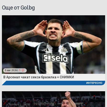
Още от Gol.bg
5 авг 2026 |
1
В Арсенал чакат секси бразилка + СНИМКИ
ИНТЕРЕСНО