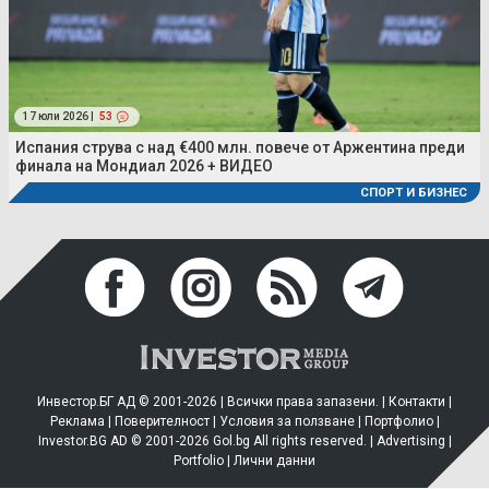
17 юли 2026 |
53
Испания струва с над €400 млн. повече от Аржентина преди
финала на Мондиал 2026 + ВИДЕО
СПОРТ И БИЗНЕС
Инвестор.БГ АД © 2001-2026 | Всички права запазени. |
Контакти
|
Реклама
|
Поверителност
|
Условия за ползване
|
Портфолио
|
Investor.BG AD © 2001-2026 Gol.bg All rights reserved. |
Advertising
|
Portfolio
|
Лични данни