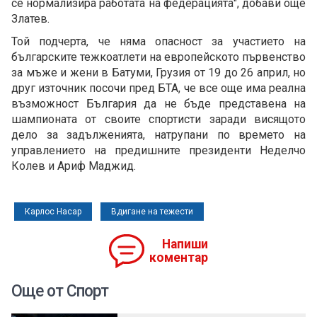
се нормализира работата на федерацията", добави още
Златев.
Той подчерта, че няма опасност за участието на
българските тежкоатлети на европейското първенство
за мъже и жени в Батуми, Грузия от 19 до 26 април, но
друг източник посочи пред БТА, че все още има реална
възможност България да не бъде представена на
шампионата от своите спортисти заради висящото
дело за задълженията, натрупани по времето на
управлението на предишните президенти Неделчо
Колев и Ариф Маджид.
Карлос Насар
Вдигане на тежести
Напиши
коментар
Още от Спорт