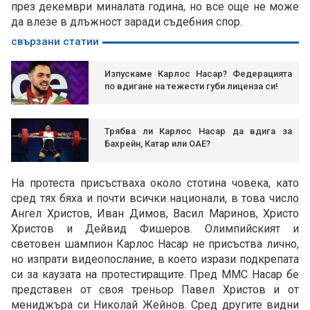
през декември миналата година, но все още не може
да влезе в длъжност заради съдебния спор.
свързани статии
Изпускаме Карлос Насар? Федерацията
по вдигане на тежести губи лиценза си!
Трябва ли Карлос Насар да вдига за
Бахрейн, Катар или ОАЕ?
На протеста присъстваха около стотина човека, като
сред тях бяха и почти всички национали, в това число
Ангел Христов, Иван Димов, Васил Маринов, Христо
Христов и Дейвид Фишеров. Олимпийският и
световен шампион Карлос Насар не присъства лично,
но изпрати видеопослание, в което изрази подкрепата
си за каузата на протестиращите. Пред ММС Насар бе
представен от своя треньор Павел Христов и от
мениджъра си Николай Жейнов. Сред другите видни