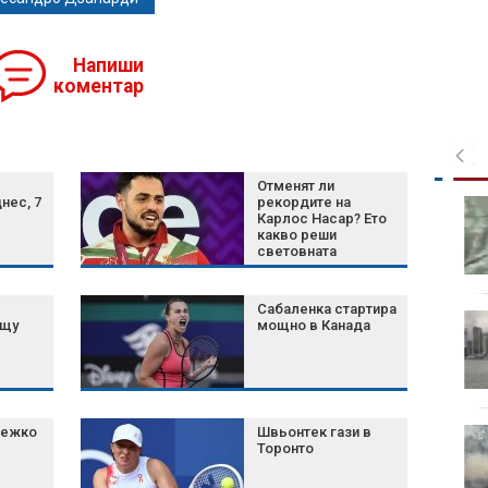
Напиши
коментар
Отменят ли
нес, 7
рекордите на
Белият дом избра
Карлос Насар? Ето
затворените AI
какво реши
модели пред
световната
отворените
федерация след
новите категории
Сабаленка стартира
Шум, бетон и жеги: Как
ещу
мощно в Канада
животните се
променят, за да
оцелеят сред хората?
полет
тежко
Швьонтек гази в
Късна емисия
Торонто