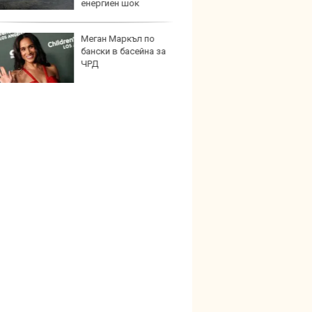
енергиен шок
Меган Маркъл по
Графи
бански в басейна за
разкр
ЧРД
преди