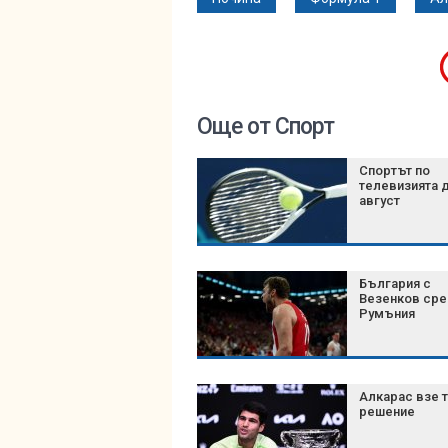
Още от Спорт
Спортът по
телевизията д
август
България с
Везенков ср
Румъния
Алкарас взе 
решение