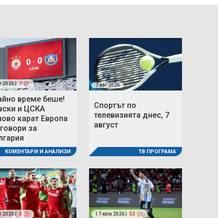
г 2026 |
7
7 авг 2026
айно време беше!
Спортът по
вски и ЦСКА
телевизията днес, 7
ново карат Европа
август
 говори за
лгария
ТВ ПРОГРАМА
КОМЕНТАРИ И АНАЛИЗИ
г 2026 |
3
17 юли 2026 |
53