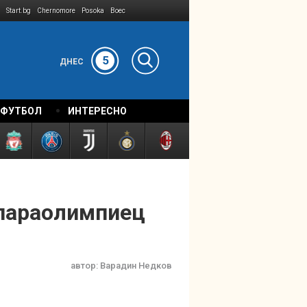
Start.bg
Chernomore
Posoka
Boec
5
ДНЕС
 ФУТБОЛ
ИНТЕРЕСНО
 параолимпиец
автор:
Варадин Недков