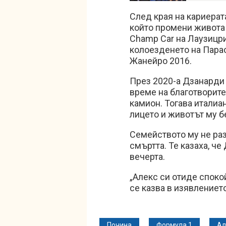
След края на кариерат
който промени живота 
Champ Car на Лаузицри
колоезденето на Пара
Жанейро 2016.
През 2020-а Дзанарди 
време на благотворите
камион. Тогава италиа
лицето и животът му б
Семейството му не ра
смъртта. Те казаха, ч
вечерта.
„Алекс си отиде спокой
се казва в изявлениет
Почина
Формула 1
Ал