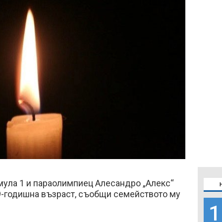
мула 1 и параолимпиец Алесандро „Алекс“
9-годишна възраст, съобщи семейството му
1