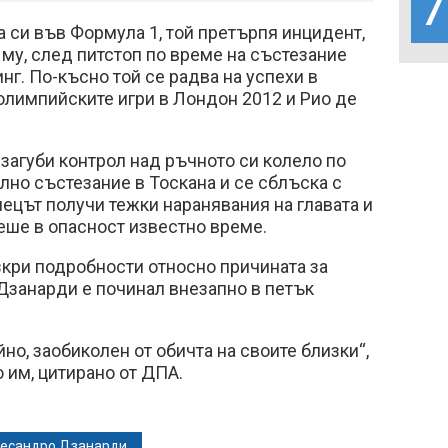
7
а си във Формула 1, той претърпя инцидент,
му, след питстоп по време на състезание
нг. По-късно той се радва на успехи в
олимпийските игри в Лондон 2012 и Рио де
загуби контрол над ръчното си колело по
лно състезание в Тоскана и се сблъска с
нецът получи тежки наранявания на главата и
еше в опасност известно време.
зкри подробности относно причината за
е Дзанарди е починал внезапно в петък
но, заобиколен от обичта на своите близки“,
о им, цитирано от ДПА.
есандро Дзанарди