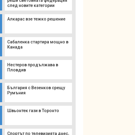
реши световната федерация
след новите категории
Алкарас взе тежко решение
Сабаленка стартира мощно в
Канада
Нестеров продължава в
Пловдив
България с Везенков срещу
Румъния
Швьонтек гази в Торонто
Спортът по телевизията днес,