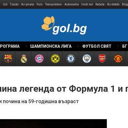
r
Gol
Tialoto
Az-jenata
Puls
Teenproblem
Automedia
Imoti.net
Rabota
Az-deteto
Blog
ПРОГРАМА
ШАМПИОНСКА ЛИГА
ФУТБОЛ СВЯТ
БГ
чина легенда от Формула 1 и
 почина на 59-годишна възраст