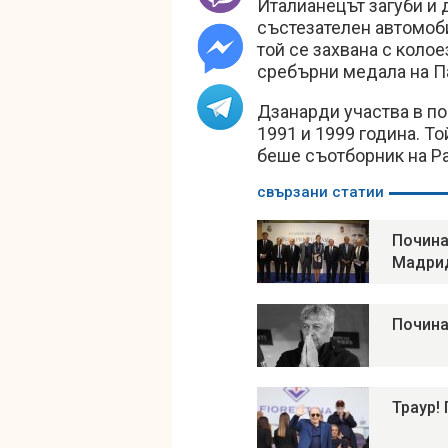
Италианецът загуби и 
състезателен автомоби
той се захвана с коло
сребърни медала на П
Дзанарди участва в по
1991 и 1999 година. То
беше съотборник на Р
свързани статии
Почина
Мадри
Почина
Траур!