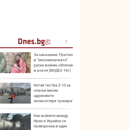
За наказание: Пратиха
Герма
в “месомелачката”
Ferrari
руски войник облечен
в рокля (ВИДЕО 16+)
Китай тества Z-10 за
Дори 
опасни мисии:
върху
щурмовите
загуб
хеликоптери тренират
и под радара
Как войните между
Защо 
Иран и Украйна се
бутон
превърнаха в един
новит