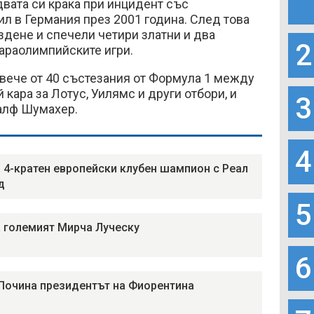
двата си крака при инцидент със
л в Германия през 2001 година. След това
ездене и спечели четири златни и два
2
араолимпийските игри.
вече от 40 състезания от Формула 1 между
й кара за Лотус, Уилямс и други отбори, и
3
алф Шумахер.
4
 4-кратен европейски клубен шампион с Реал
д
5
 големият Мирча Луческу
6
 Почина президентът на Фиорентина