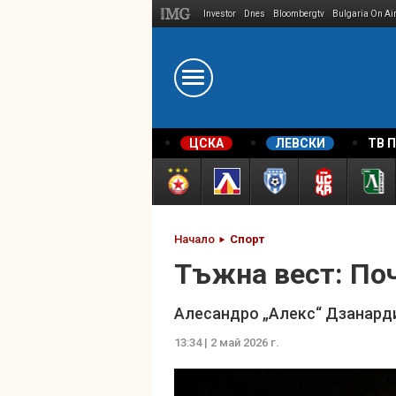
Investor
Dnes
Bloombergtv
Bulgaria On Ai
Megavselena.bg
ЦСКА
ЛЕВСКИ
ТВ 
Начало
Спорт
Тъжна вест: По
Алесандро „Алекс“ Дзанарди
13:34 | 2 май 2026 г.