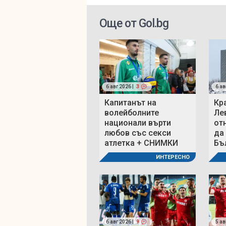
Още от Gol.bg
6 авг 2026 |
3
6 ав
Капитанът на
Кр
волейболните
Ле
национали върти
от
любов със секси
да
атлетка + СНИМКИ
Бъ
ИНТЕРЕСНО
6 авг 2026 |
9
5 ав