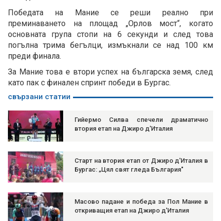
Победата на Мание се реши реално при
преминаването на площад „Орлов мост“, когато
основната група стопи на 6 секунди и след това
погълна трима бегълци, измъкнали се над 100 км
преди финала.
За Мание това е втори успех на българска земя, след
като пак с финален спринт победи в Бургас.
свързани статии
Гийермо Силва спечели драматично
втория етап на Джиро д'Италия
Старт на втория етап от Джиро д'Италия в
Бургас: „Цял свят гледа България"
Масово падане и победа за Пол Мание в
откриващия етап на Джиро д'Италия