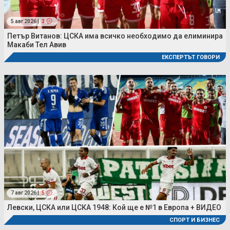
5 авг 2026 |
3
Петър Витанов: ЦСКА има всичко необходимо да елиминира
Макаби Тел Авив
ЕКСПЕРТЪТ ГОВОРИ
7 авг 2026 |
5
Левски, ЦСКА или ЦСКА 1948: Кой ще е №1 в Европа + ВИДЕО
СПОРТ И БИЗНЕС