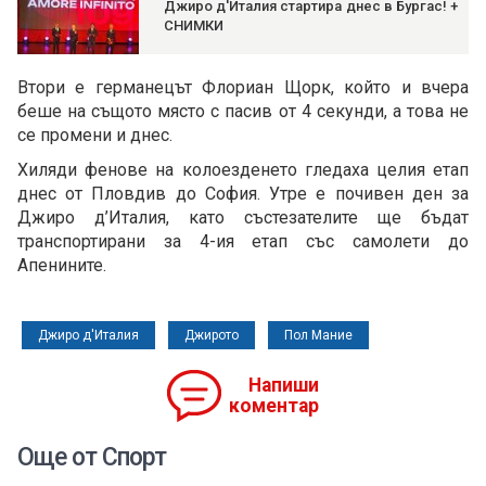
Джиро д'Италия стартира днес в Бургас! +
СНИМКИ
Втори е германецът Флориан Щорк, който и вчера
беше на същото място с пасив от 4 секунди, а това не
се промени и днес.
Хиляди фенове на колоезденето гледаха целия етап
днес от Пловдив до София. Утре е почивен ден за
Джиро д’Италия, като състезателите ще бъдат
транспортирани за 4-ия етап със самолети до
Апенините.
Джиро д'Италия
Джирото
Пол Мание
Напиши
коментар
Още от Спорт