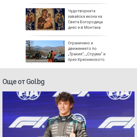
 Жеги до
Чудотворната
хавайска икона на
бури и
Света Богородица
градушки
днес е в Монтана
 август:
Ограничено е
ят
движението по
ви
„Тракия“, „Струма“ и
за
през Кресненското
дефиле
Още от Gol.bg