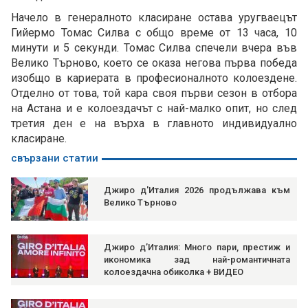
Начело в генералното класиране остава уругваецът
Гийермо Томас Силва с общо време от 13 часа, 10
минути и 5 секунди. Томас Силва спечели вчера във
Велико Търново, което се оказа негова първа победа
изобщо в кариерата в професионалното колоездене.
Отделно от това, той кара своя първи сезон в отбора
на Астана и е колоездачът с най-малко опит, но след
третия ден е на върха в главното индивидуално
класиране.
свързани статии
Джиро д'Италия 2026 продължава към
Велико Търново
Джиро д’Италия: Много пари, престиж и
икономика зад най-романтичната
колоездачна обиколка + ВИДЕО