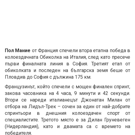
Пол Мание
от Франция спечели втора етапна победа в
колоездачната Обиколка на Италия, след като пресече
първи финалната линия в София. Третият етап от
обиколката и последен на българска земя беше от
Пловдив до София с дължина 175 км.
Французинът, който спечели с мощен финален спринт,
закова часовника на 4 часа, 9 минути и 42 секунди.
Втори се нареди италианецът Джонатан Милан от
отбора на Лидъл-Трек – сочен за един от най-добрите
спринтьори в днешния колоездачен спорт от
специалистите. Третото място е за Дилан Груневеген
(Нидерландия), като и двамата са с времето на
победителя.