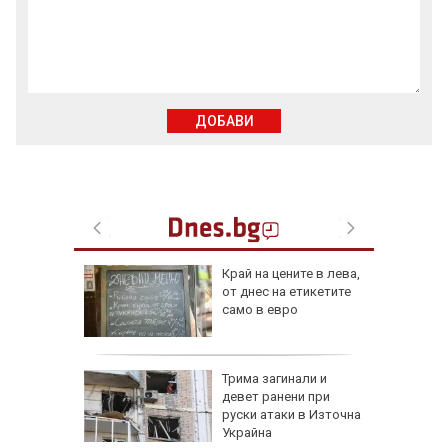
ДОБАВИ
рона
Край на цените в лева,
дам:
от днес на етикетите
само в евро
и
а без
Трима загинали и
губа от
девет ранени при
руски атаки в Източна
Украйна