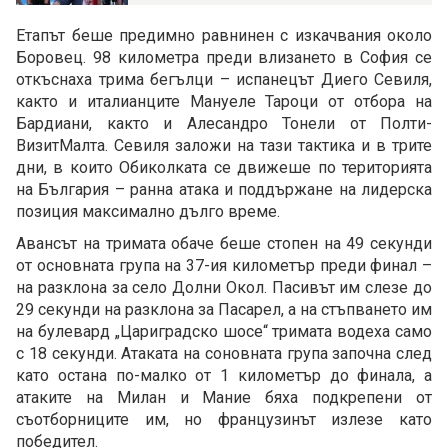
Етапът беше предимно равнинен с изкачвания около
Боровец. 98 километра преди влизането в София се
откъснаха трима бегълци – испанецът Диего Севиля,
както и италианците Мануеле Тароци от отбора на
Бардиани, както и Алесандро Тонели от Полти-
ВизитМалта. Севиля заложи на тази тактика и в трите
дни, в които Обиколката се движеше по територията
на България – ранна атака и поддържане на лидерска
позиция максимално дълго време.
Авансът на тримата обаче беше стопен на 49 секунди
от основната група на 37-ия километър преди финал –
на разклона за село Долни Окол. Пасивът им слезе до
29 секунди на разклона за Пасарел, а на стъпването им
на булевард „Цариградско шосе“ тримата водеха само
с 18 секунди. Атаката на соновната група започна след
като остана по-малко от 1 километър до финала, а
атаките на Милан и Мание бяха подкрепени от
съотборниците им, но французинът излезе като
победител.