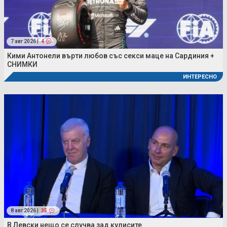
7 авг 2026 |
4
Кими Антонели върти любов със секси маце на Сардиния +
СНИМКИ
ИНТЕРЕСНО
8 авг 2026 |
35
В Левски нещо се случва зад кулисите