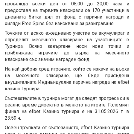
провежда всеки ден от 08,00 до 20,00 часа и
предоставя на първите класирали се 170 участници в
дневната битка дял от фонд с парични награди и
хиляди Free Spins без изискване за разиграване.
Точките от всяко ежедневно участие се акумулират и
определят месечното класиране на участниците в
Турнира. Всяко завъртане носи нови точки и
приближава играчите до върха на месечното
класиране със значим награден фонд.
На най-добрия сред играчите, който се изкачи на върха
на месечното класиране, ще бъде присъдена
внушителната Индивидуална парична награда на efbet
казино Турнира.
Състезателите в турнира могат да следят прогреса си в
реално време директно в менюто на игрите. Големият
финал на efbet Казино турнира е на 31.05.2026 г. в
23:59 ч.
Освен тръпката от състезанието, efbet Казино турнира