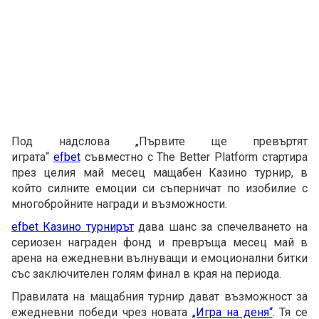
Под надслова „Първите ще превъртят
играта“
efbet
съвместно с The Better Platform стартира
през целия май месец мащабен Казино турнир, в
който силните емоции си съперничат по изобилие с
многобройните награди и възможности.
еfbet Казино турнирът
дава шанс за спечелването на
сериозен награден фонд и превръща месец май в
арена на ежедневни вълнуващи и емоционални битки
със заключителен голям финал в края на периода.
Правилата на мащабния турнир дават възможност за
ежедневни победи чрез новата
„Игра на деня“
. Тя се