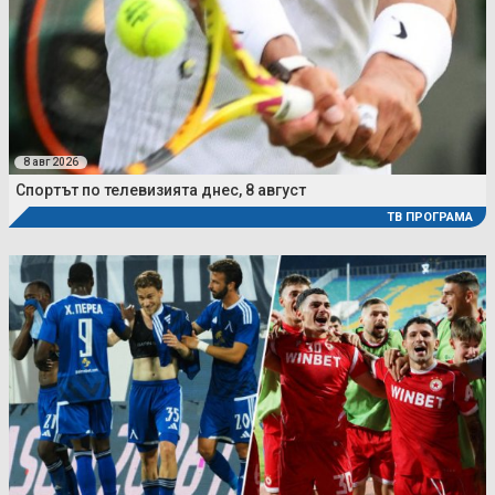
8 авг 2026
Спортът по телевизията днес, 8 август
ТВ ПРОГРАМА