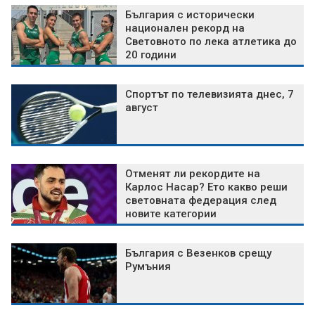
България с исторически
национален рекорд на
Световното по лека атлетика до
20 години
Спортът по телевизията днес, 7
август
Отменят ли рекордите на
Карлос Насар? Ето какво реши
световната федерация след
новите категории
България с Везенков срещу
Румъния