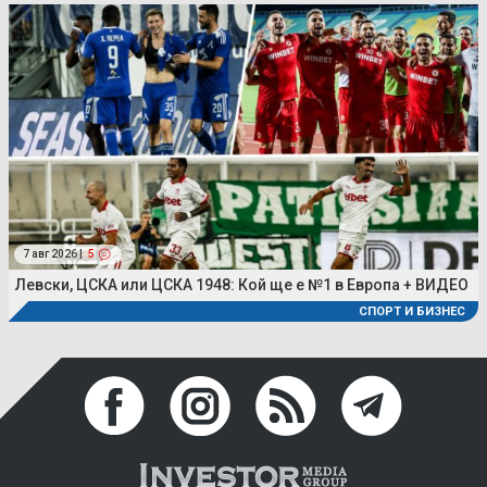
7 авг 2026 |
5
Левски, ЦСКА или ЦСКА 1948: Кой ще е №1 в Европа + ВИДЕО
СПОРТ И БИЗНЕС