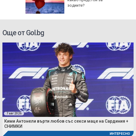
а арести
зодиите?
Още от Gol.bg
7 авг 2026
Кими Антонели върти любов със секси маце на Сардиния +
СНИМКИ
ИНТЕРЕСНО