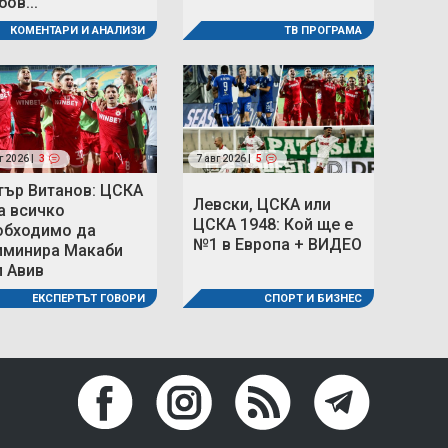
ов...
ТВ ПРОГРАМА
КОМЕНТАРИ И АНАЛИЗИ
г 2026 |
3
7 авг 2026 |
5
тър Витанов: ЦСКА
Левски, ЦСКА или
а всичко
ЦСКА 1948: Кой ще е
обходимо да
№1 в Европа + ВИДЕО
иминира Макаби
л Авив
СПОРТ И БИЗНЕС
ЕКСПЕРТЪТ ГОВОРИ