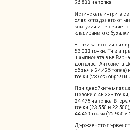
26.800 на топка.
Истинската интрига се
след отпадането от мн
контузия и решението 
класирането с бухалки 
В тази категория лиде
53.000 точки. Тя е и т
шампионата във Варна,
допълват Антоанета Ца
обръч и 24.425 топка)
точки (23.625 обръч и 
При девойките младша
Левски с 48.333 точки,
24.475 на топка. Втора
точки (23.550 и 22.500)
44.450 точки (22.950 и 
Държавното първенств