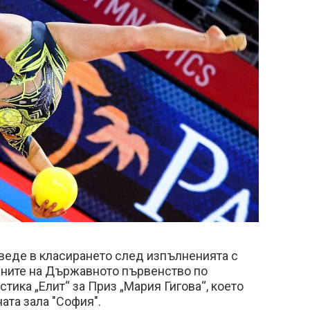
веде в класирането след изпълненията с
ените на Държавното първенство по
тика „Елит“ за Приз „Мария Гигова“, което
ата зала "София".