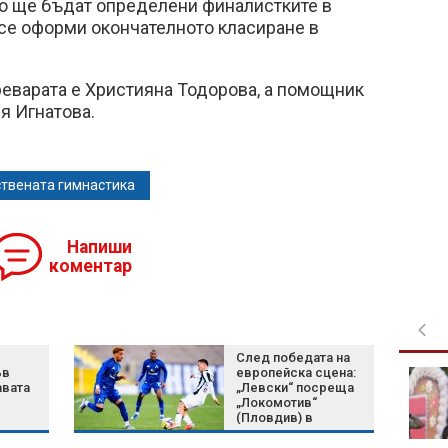
то ще бъдат определени финалистките в
 се оформи окончателното класиране в
реварата е Християна Тодорова, а помощник
я Игнатова.
твената гимнастика
Напиши
коментар
След победата на
ъв
европейска сцена:
Затягат контрола по
авата
„Левски“ посреща
плажовете в
„Локомотив“
Халкидики, има арести
(Пловдив) в
първенството на
България