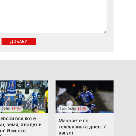
ДОБАВИ
г 2026 |
13
7 авг 2026 |
10
Левски всичко е
Мачовете по
ън, земя, въздух и
телевизията днес, 7
да! И много
август