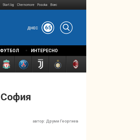
Start.bg
Chernomore
Posoka
Boec
65
ДНЕС
 ФУТБОЛ
ИНТЕРЕСНО
 София
автор:
Друми Георгиев