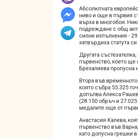
Абсолютната европейс
ниво и още в първия с
върха в многобоя. Ник
подреждане с общ акти
силни изпълнения - 29.
затвърдиха статута си
Другата състезателка,
първенство, което ще 
Брезалиева пропусна 
Втора във временното
която събра 55.325 точк
допълва Алекса Рашева
(28.150 обръч и 27.025
медалите още от първ
Анастасия Калева, коя
първенство във Варна,
като допусна грешки в