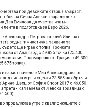
 очертава при девойките старша възраст,
огобоя на Сияна Алекова заради лека
на Деа Емилова да участва извън
и лента в подготовка за Евро 2026.
р е Александра Петрова от клуб Илиана с
ретата родна гимнастичка, заявена за
 където ще играе с топка. Тройката
нкова от Авангард с 49.825 точки (25.400
 и Анастасия Пономаренко от Грация с 49.300
25.675 топка).
 възраст начело е Миа Александрова от
 след силна игра и оценки 23.858 на обръч и
 е Арина Швец от София Спорт 2017 с 46.050
, а трета - Кая Ганева от Левски Триадица с
21.500).
о продължава утре с квалификациите с