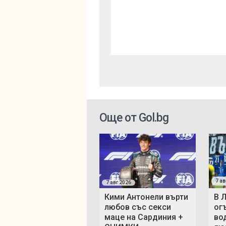
Още от Gol.bg
7 ав
7 авг 2026
Кими Антонели върти
В 
любов със секси
ог
маце на Сардиния +
во