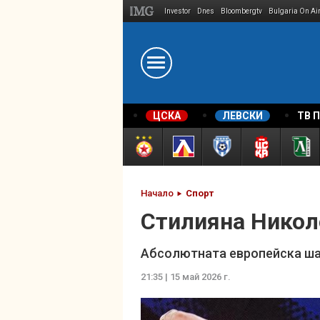
Investor
Dnes
Bloombergtv
Bulgaria On Ai
Megavselena.bg
ЦСКА
ЛЕВСКИ
ТВ 
Начало
Спорт
Стилияна Никол
Абсолютната европейска ша
21:35 | 15 май 2026 г.