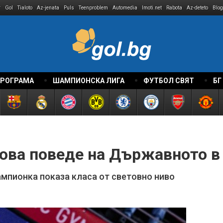
r
Gol
Tialoto
Az-jenata
Puls
Teenproblem
Automedia
Imoti.net
Rabota
Az-deteto
Blog
ПРОГРАМА
ШАМПИОНСКА ЛИГА
ФУТБОЛ СВЯТ
БГ
ова поведе на Държавното в
мпионка показа класа от световно ниво