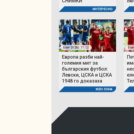
СНИМКИ
люб
ИНТЕРЕСНО
6 авг 2026 |
11
5 ав
Европа разби най-
Пе
големия мит за
им
българския футбол:
не
Левски, ЦСКА и ЦСКА
ел
1948 го доказаха
Те
ФЕН ЗОНА