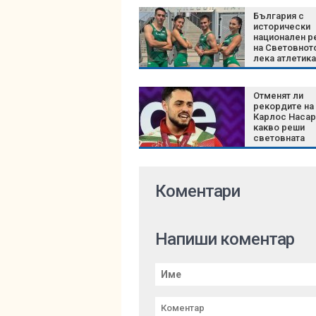
България с
исторически
национален р
на Световнот
лека атлетика
години
Отменят ли
рекордите на
Карлос Насар
какво реши
световната
федерация с
новите катег
Коментари
Напиши коментар