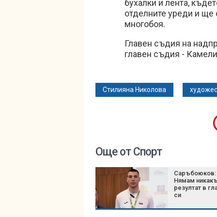
бухалки и лента, къде
отделните уреди и ще
многобоя.
Главен съдия на надп
главен съдия - Камели
Стилияна Николова
художес
Още от Спорт
Саръбоюков:
Нямам никак
резултат в гл
си