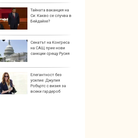
Тайната ваканция на
Защо 
Си: Какво се случва в
остав
Бейдайхе?
жегат
Сенатът на Конгреса
Автом
на САЩ прие нови
под з
санкции срещу Русия
на дв
Елегантност без
Карав
усилие: Джулия
най-г
Робъртс с визия за
недос
всеки гардероб
елект