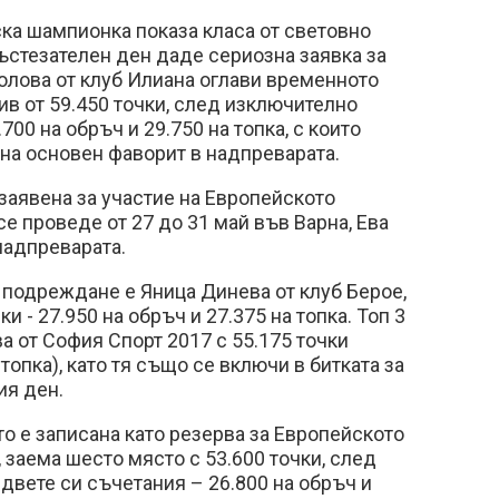
ка шампионка показа класа от световно
ъстезателен ден даде сериозна заявка за
олова от клуб Илиана оглави временното
в от 59.450 точки, след изключително
700 на обръч и 29.750 на топка, с които
 на основен фаворит в надпреварата.
 заявена за участие на Европейското
се проведе от 27 до 31 май във Варна, Ева
надпреварата.
 подреждане е Яница Динева от клуб Берое,
и - 27.950 на обръч и 27.375 на топка. Топ 3
 от София Спорт 2017 с 55.175 точки
 топка), като тя също се включи в битката за
ия ден.
то е записана като резерва за Европейското
 заема шесто място с 53.600 точки, след
 двете си съчетания – 26.800 на обръч и