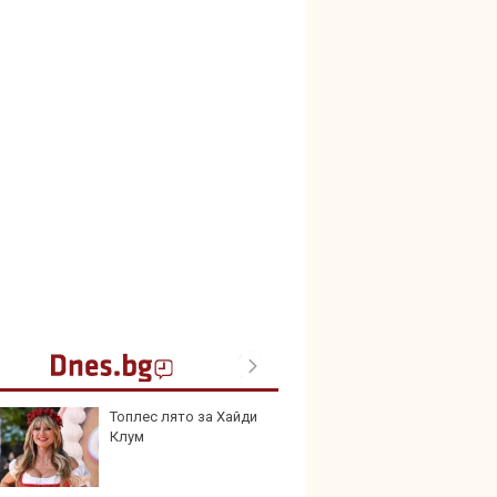
Топлес лято за Хайди
Toyota
Клум
999 9
търси