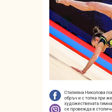
Стилияна Николова по
обръч и с топка при ж
художествената гимнас
се провежда в столичн