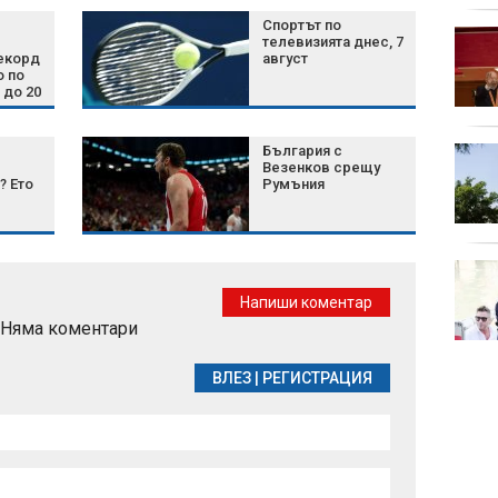
Спортът по
Късна емисия
телевизията днес, 7
екорд
август
о по
 до 20
България с
Турция внедри AI
Везенков срещу
система за откриване
? Ето
Румъния
на терористични
организации
лед
ории
Хитър трик, който ще
накара чайките да
Напиши коментар
стоят далеч от
Няма коментари
храната ви
ВЛЕЗ
|
РЕГИСТРАЦИЯ