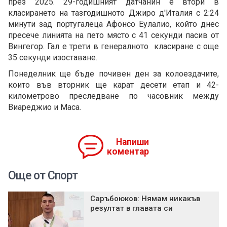
през 2025. 29-годишният датчанин е втори в
класирането на тазгодишното Джиро д'Италия с 2:24
минути зад португалеца Афонсо Еулалио, който днес
пресече линията на пето място с 41 секунди пасив от
Вингегор. Гал е трети в генералното класиране с още
35 секунди изоставане.
Понеделник ще бъде почивен ден за колоездачите,
които във вторник ще карат десети етап и 42-
километрово преследване по часовник между
Виареджио и Маса.
Напиши
коментар
Още от Спорт
Саръбоюков: Нямам никакъв
резултат в главата си