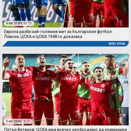
6 авг 2026 |
11
Европа разби най-големия мит за българския футбол:
Левски, ЦСКА и ЦСКА 1948 го доказаха
ФЕН ЗОНА
5 авг 2026 |
3
Петър Витанов: ЦСКА има всичко необходимо да елиминира