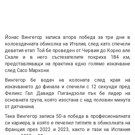
Йонас Вингегор записа втора победа за три дни в
колоездачната обиколка на Италия, след като спечели
деветия етап. Той бе проведен от Червия до Корно але
Скале и в него състезателите покриха 184 км,
представляващи на практика едно голямо изкачване
след Сасо Маркони.
Вингегор бе водач на колоната след края на
изкачването до финала и спечели с 12 секунди пред
Феликс Гал. Давиде Пигандзоли пък бе лидер на
основната група, която изостана с над половин минута
от датчанина.
Така Вингегор записа 50-а победа в професионалната
си кариера, в която е печелил титлите в обиколката на
Франция през 2022 и 2023, както и тази на Испания