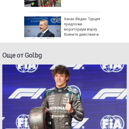
: Как да
Хакан Фидан: Турция
пасните
предложи
мораториум върху
бойните действия в
Украйна (ВИДЕО)
Още от Gol.bg