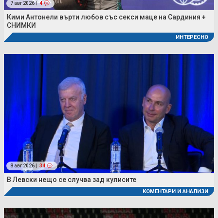
7 авг 2026 |
4
Кими Антонели върти любов със секси маце на Сардиния +
СНИМКИ
ИНТЕРЕСНО
8 авг 2026 |
34
В Левски нещо се случва зад кулисите
КОМЕНТАРИ И АНАЛИЗИ