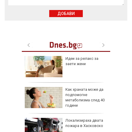
ДОБАВИ
езопасно
Идеи за релакс за
рлеж
заети жени
равим,
Как храната може да
ичната
подпомогне
жбина
метаболизма след 40
години
артофи
Локализираха двата
кашкавал
пожара в Хасковско