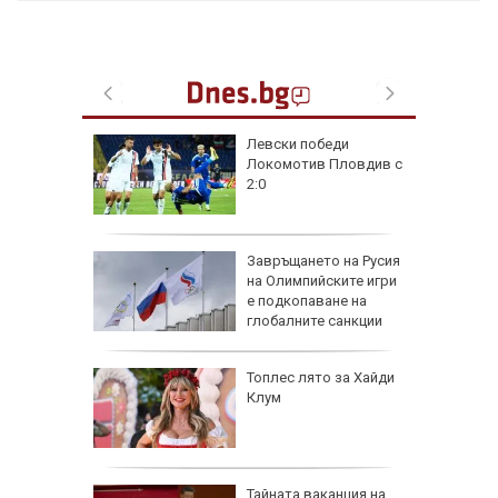
на
Левски победи
нал в
Локомотив Пловдив с
2:0
рола по
Завръщането на Русия
на Олимпийските игри
а арести
е подкопаване на
глобалните санкции
Топлес лято за Хайди
Клум
 AI
Тайната ваканция на