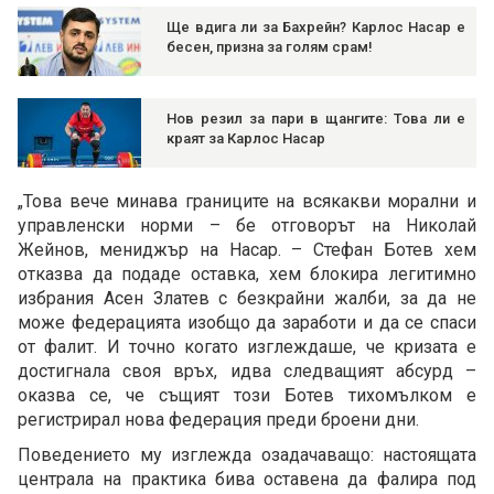
Ще вдига ли за Бахрейн? Карлос Насар е
бесен, призна за голям срам!
Нов резил за пари в щангите: Това ли е
краят за Карлос Насар
„Това вече минава границите на всякакви морални и
управленски норми – бе отговорът на Николай
Жейнов, мениджър на Насар. – Стефан Ботев хем
отказва да подаде оставка, хем блокира легитимно
избрания Асен Златев с безкрайни жалби, за да не
може федерацията изобщо да заработи и да се спаси
от фалит. И точно когато изглеждаше, че кризата е
достигнала своя връх, идва следващият абсурд –
оказва се, че същият този Ботев тихомълком е
регистрирал нова федерация преди броени дни.
Поведението му изглежда озадачаващо: настоящата
централа на практика бива оставена да фалира под