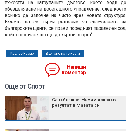
тежестта на натрупаните дългове, което води до
обезценяване на досегашното управление, след което
всичко да започне на чисто чрез новата структура.
Вместо да се търси решение за спасяването на
българските щанги, се прави поредният паралелен ход,
който окончателно ще довърши спорта“.
Карлос Насар
Вдигане на тежести
Напиши
коментар
Още от Спорт
Саръбоюков: Нямам никакъв
резултат в главата си