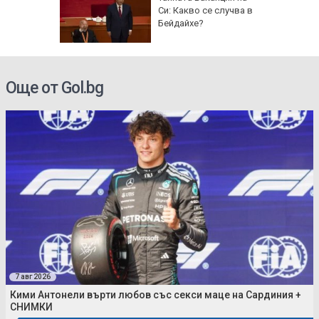
ткриване
Си: Какво се случва в
чни
Бейдайхе?
Още от Gol.bg
7 авг 2026
Кими Антонели върти любов със секси маце на Сардиния +
СНИМКИ