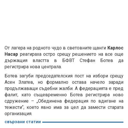
От лагера на родното чудо в световните щанги
Карлос
Насар
реагираха остро срещу решението на все още
държащия властта в БФВТ Стефан Ботев да
регистрира нова централа.
Ботев загуби председателския пост на избори срещу
Асен Златев, но формално остава начело заради
продължаващи съдебни жалби. А федерацията е пред
фалит, като същевременно Ботев регистрира ново
сдружение – „Обединена федерация по вдигане на
тежести“, което явно има за цел да замести старата
организация.
свързани статии