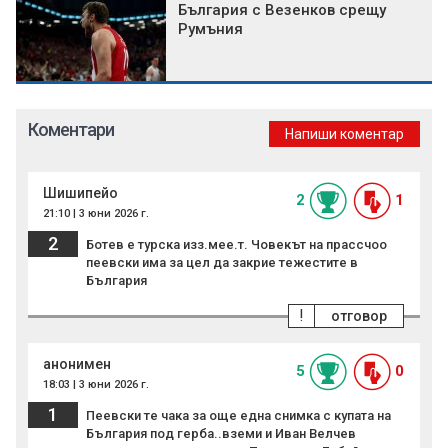
България с Везенков срещу
Румъния
Коментари
Напиши коментар
Шишипейо
2
1
21:10 | 3 юни 2026 г.
2
Ботев е турска изз.мее.т. Човекът на прассчоо
пеевски има за цел да закрие тежестите в
България
!
отговор
анонимен
5
0
18:03 | 3 юни 2026 г.
1
Пеевски те чака за още една снимка с купата на
България под герба..вземи и Иван Велчев