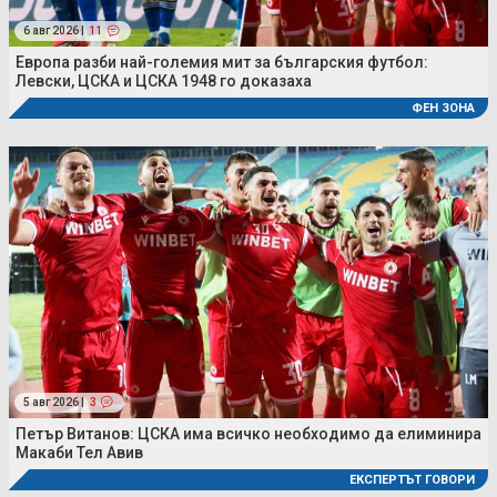
6 авг 2026 |
11
Европа разби най-големия мит за българския футбол:
Левски, ЦСКА и ЦСКА 1948 го доказаха
ФЕН ЗОНА
5 авг 2026 |
3
Петър Витанов: ЦСКА има всичко необходимо да елиминира
Макаби Тел Авив
ЕКСПЕРТЪТ ГОВОРИ