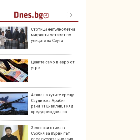
Стотици непълнолетни
Пет с
мигранти остават по
Mazda
улиците на Сеута
Цените само в евро от
Защо 
утре
замес
спира
Атака на хутите срещу
Над м
Саудитска Арабия
Tesla 
рани 11 цивилни, Рияд
разпа
предупреждава за
окачв
удари
Зеленски отива в
Герма
Сърбия за първи път
Ferrari
след руската инвазия