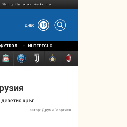
Start.bg
Chernomore
Posoka
Boec
19
ДНЕС
 ФУТБОЛ
ИНТЕРЕСНО
рузия
 деветия кръг
автор:
Друми Георгиев