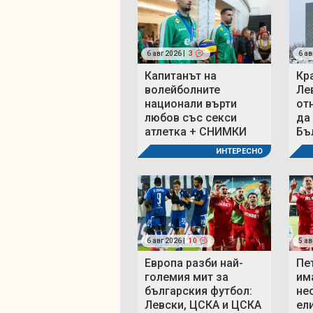
6 авг 2026 |
3
6 ав
Капитанът на
Кр
волейболните
Ле
национали върти
от
любов със секси
да
атлетка + СНИМКИ
Бъ
ИНТЕРЕСНО
6 авг 2026 |
10
5 ав
Европа разби най-
Пе
големия мит за
им
българския футбол:
не
Левски, ЦСКА и ЦСКА
ел