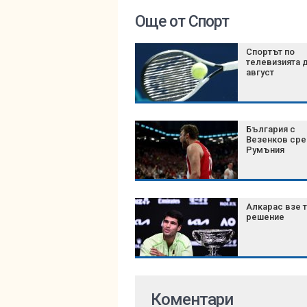
Още от Спорт
Спортът по
телевизията д
август
България с
Везенков ср
Румъния
Алкарас взе 
решение
Коментари