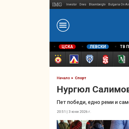
Investor
Dnes
Bloombergtv
Bulgaria On Ai
Megavselena.bg
ЦСКА
ЛЕВСКИ
ТВ 
Начало
Спорт
Нургюл Салимов
Пет победи, едно реми и са
20:51 | 3 юни 2026 г.