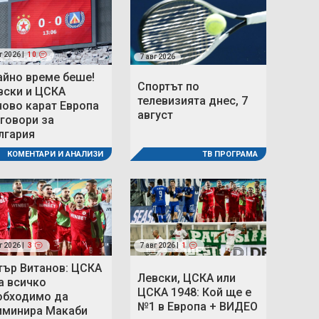
г 2026 |
10
7 авг 2026
айно време беше!
Спортът по
вски и ЦСКА
телевизията днес, 7
ново карат Европа
август
 говори за
лгария
ТВ ПРОГРАМА
КОМЕНТАРИ И АНАЛИЗИ
г 2026 |
3
7 авг 2026 |
1
тър Витанов: ЦСКА
Левски, ЦСКА или
а всичко
ЦСКА 1948: Кой ще е
обходимо да
№1 в Европа + ВИДЕО
иминира Макаби