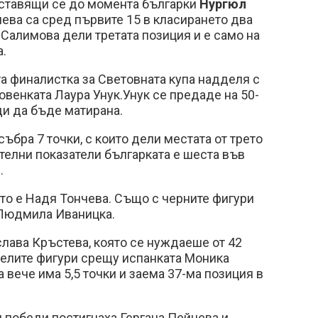
ставящи се до момента българки
Нургюл
ева са сред първите 15 в класирането два
о Салимова дели третата позиция и е само на
а.
а финалистка за Световната купа надделя с
овенката Лаура Унук.Унук се предаде на 50-
ди да бъде матирана.
ъбра 7 точки, с които дели местата от трето
елни показатели българката е шеста във
.
ясто е Надя Тончева. Също с черните фигури
 Людмила Иваницка.
лава Кръстева, която се нуждаеше от 42
 белите фигури срещу испанката Моника
 вече има 5,5 точки и заема 37-ма позиция в
 победи постигнаха Гергана Пейчева и