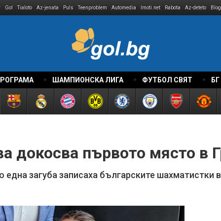
r
Gol
Tialoto
Az-jenata
Puls
Teenproblem
Automedia
Imoti.net
Rabota
Az-deteto
Blog
ПРОГРАМА
ШАМПИОНСКА ЛИГА
ФУТБОЛ СВЯТ
БГ
а докосва първото място в Г
мо една загуба записаха българските шахматистки в