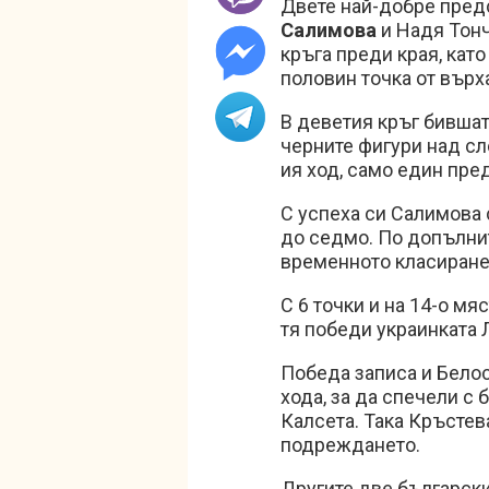
Двете най-добре пред
Салимова
и Надя Тонч
кръга преди края, кат
половин точка от върх
В деветия кръг бившат
черните фигури над сл
ия ход, само един пре
С успеха си Салимова с
до седмо. По допълнит
временното класиране
С 6 точки и на 14-о м
тя победи украинката
Победа записа и Белос
хода, за да спечели с
Калсета. Така Кръстева
подреждането.
Другите две български