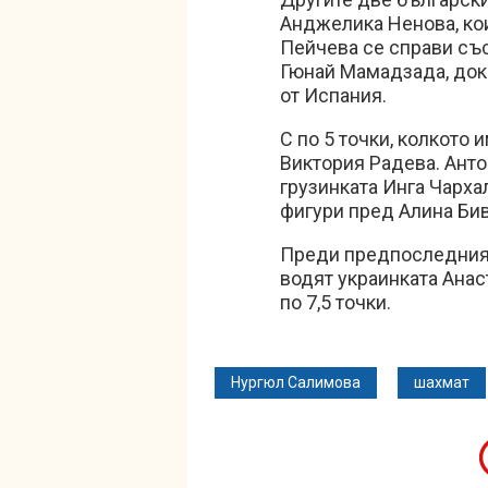
Анджелика Ненова, коит
Пейчева се справи съ
Гюнай Мамадзада, док
от Испания.
С по 5 точки, колкото 
Виктория Радева. Анто
грузинката Инга Чарха
фигури пред Алина Би
Преди предпоследния 
водят украинката Анас
по 7,5 точки.
Нургюл Салимова
шахмат