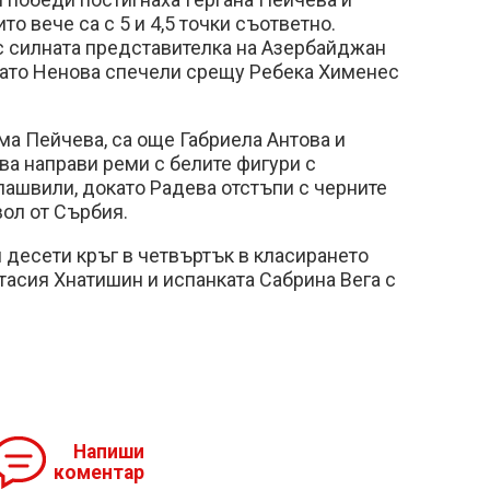
о вече са с 5 и 4,5 точки съответно.
с силната представителка на Азербайджан
ато Ненова спечели срещу Ребека Хименес
има Пейчева, са още Габриела Антова и
ва направи реми с белите фигури с
лашвили, докато Радева отстъпи с черните
вол от Сърбия.
десети кръг в четвъртък в класирането
тасия Хнатишин и испанката Сабрина Вега с
Напиши
коментар