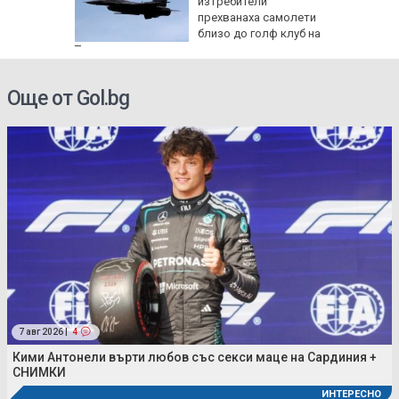
ето си
изтребители
прехванаха самолети
близо до голф клуб на
Тръмп
Още от Gol.bg
7 авг 2026 |
4
Кими Антонели върти любов със секси маце на Сардиния +
СНИМКИ
ИНТЕРЕСНО