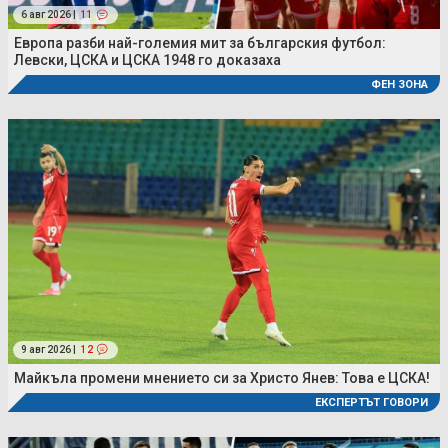
6 авг 2026 |
11
Европа разби най-големия мит за българския футбол:
Левски, ЦСКА и ЦСКА 1948 го доказаха
ФЕН ЗОНА
9 авг 2026 |
12
Майкъла промени мнението си за Христо Янев: Това е ЦСКА!
ЕКСПЕРТЪТ ГОВОРИ