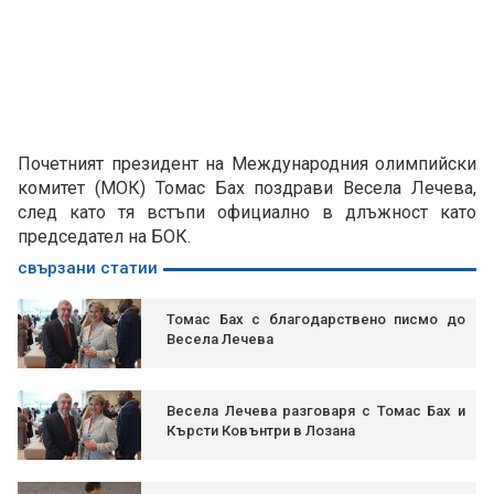
Почетният президент на Международния олимпийски
комитет (МОК) Томас Бах поздрави Весела Лечева,
след като тя встъпи официално в длъжност като
председател на БОК.
свързани статии
Томас Бах с благодарствено писмо до
Весела Лечева
Весела Лечева разговаря с Томас Бах и
Кърсти Ковънтри в Лозана