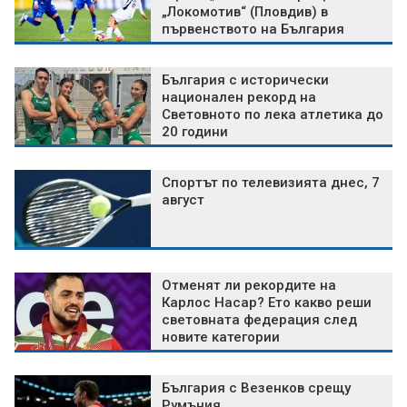
„Локомотив“ (Пловдив) в
първенството на България
България с исторически
национален рекорд на
Световното по лека атлетика до
20 години
Спортът по телевизията днес, 7
август
Отменят ли рекордите на
Карлос Насар? Ето какво реши
световната федерация след
новите категории
България с Везенков срещу
Румъния