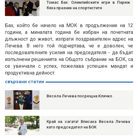
Томас Бах: Олимпийските игри в Париж
бяха празник на спортистите
Бах, който бе начело на МОК в продължение на 12
години, а миналата година бе избран на почетната
длъжност до живот, изпрати поздравителен адрес на
Лечева. В него той подчертава, че е доволен, че
последователните усилия на председателя - да бъдат
изпълнени решенията на Общото събрание на БОК, са
се увенчали с успех, пожелава успешен мандат и
продуктивна дейност.
свързани статии
Весела Лечева посрещна Кличко
Край на сагата! Вписаха Весела Лечева
като председател на БОК