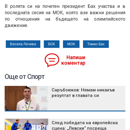
В ролята си на почетен президент Бах участва и в
последната сесия на МОК, която взе важни решения
по отношения на бъдещето на олимпийското
движение.
Весела Лечева
БОК
МОК
Томас Бах
Напиши
коментар
Още от Спорт
Саръбоюков: Нямам никакъв
резултат в главата си
След победата на европейска
сцена: „Левски“ посреща