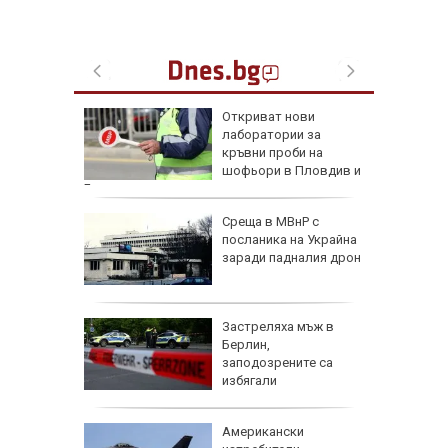
 отвори
Откриват нови
ток без
лаборатории за
от САЩ
кръвни проби на
шофьори в Пловдив и
Бургас
акрая
Среща в МВнР с
-
посланика на Украйна
ична
заради падналия дрон
ания
а над 1
Застреляха мъж в
ради
Берлин,
н
заподозрените са
избягали
очти е
Американски