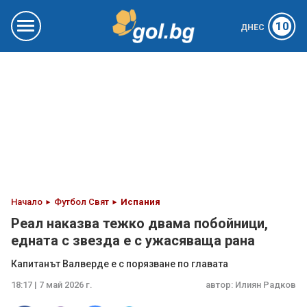
10
ДНЕС
Начало
Футбол Свят
Испания
Реал наказва тежко двама побойници,
едната с звезда е с ужасяваща рана
Капитанът Валверде е с порязване по главата
18:17 | 7 май 2026 г.
автор:
Илиян Радков