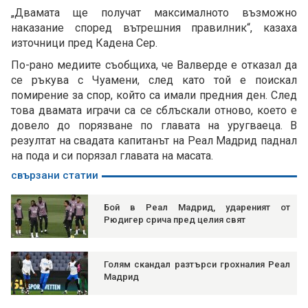
„Двамата ще получат максималното възможно
наказание според вътрешния правилник“, казаха
източници пред Кадена Сер.
По-рано медиите съобщиха, че Валверде е отказал да
се ръкува с Чуамени, след като той е поискал
помирение за спор, който са имали предния ден. След
това двамата играчи са се сблъскали отново, което е
довело до порязване по главата на уругваеца. В
резултат на свадата капитанът на Реал Мадрид паднал
на пода и си порязал главата на масата.
свързани статии
Бой в Реал Мадрид, удареният от
Рюдигер срича пред целия свят
Голям скандал разтърси грохналия Реал
Мадрид