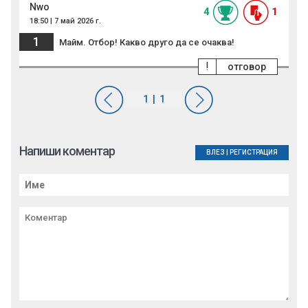
Nwo
4
1
18:50 | 7 май 2026 г.
1
Майм. Отбор! Какво друго да се очаква!
!
отговор
Напиши коментар
ВЛЕЗ
|
РЕГИСТРАЦИЯ