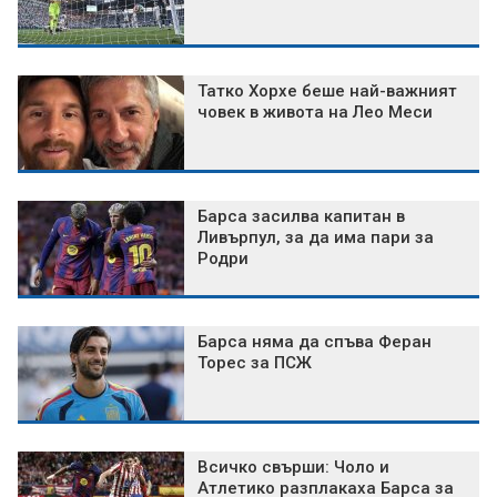
Татко Хорхе беше най-важният
човек в живота на Лео Меси
Барса засилва капитан в
Ливърпул, за да има пари за
Родри
Барса няма да спъва Феран
Торес за ПСЖ
Всичко свърши: Чоло и
Атлетико разплакаха Барса за