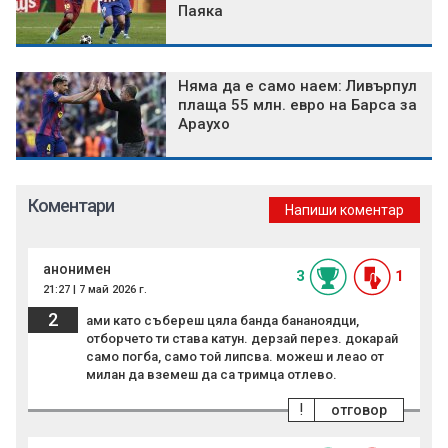
Паяка
Няма да е само наем: Ливърпул
плаща 55 млн. евро на Барса за
Араухо
Коментари
Напиши коментар
анонимен
3
1
21:27 | 7 май 2026 г.
2
ами като събереш цяла банда бананоядци,
отборчето ти става катун. дерзай перез. докарай
само погба, само той липсва. можеш и леао от
милан да вземеш да са тримца отлево.
!
отговор