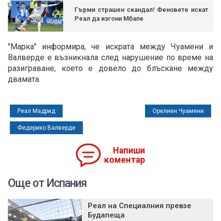
Гърми страшен скандал! Феновете искат
Реал да изгони Мбапе
"Марка" информира, че искрата между Чуамени и
Валверде е възникнала след нарушение по време на
разиграване, което е довело до блъскане между
двамата.
Реал Мадрид
Орелиен Чуамени
Федерико Валверде
Напиши
коментар
Още от Испания
Реал на Специалния превзе
Будапеща