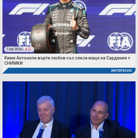
7 авг 2026 |
4
Кими Антонели върти любов със секси маце на Сардиния +
СНИМКИ
ИНТЕРЕСНО