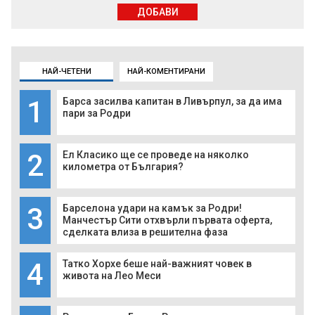
ДОБАВИ
НАЙ-ЧЕТЕНИ
НАЙ-КОМЕНТИРАНИ
1
Барса засилва капитан в Ливърпул, за да има
пари за Родри
2
Ел Класико ще се проведе на няколко
километра от България?
3
Барселона удари на камък за Родри!
Манчестър Сити отхвърли първата оферта,
сделката влиза в решителна фаза
4
Татко Хорхе беше най-важният човек в
живота на Лео Меси