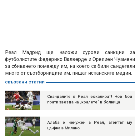
Реал Мадрид ще наложи сурови санкции за
футболистите Федерико Валверде и Орелиен Чуамени
за сбиването помежду им, на което са били свидетели
много от съотборниците им, пишат испанските медии.
свързани статии
Скандалите в Реал ескалират! Нов бой
прати звезда на „кралете“ в болница
Алаба е ненужен в Реал, агентът му
цъфна в Милано