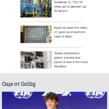
изпепели
Трамваи 12, 15 и 18
, над 20
няма да се движат до
30 август
ВИДЕО)
рона
Край на цените в лева,
 Няма
от днес на етикетите
само в евро
и
а без
Трима загинали и
губа от
девет ранени при
руски атаки в Източна
Украйна
Още от Gol.bg