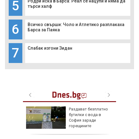
5
Родри иска в Барса: Реал се нацупи и няма да
търси халф
6
Всичко свърши: Чоло и Атлетико разплакаха
Барса за Паяка
7
Слабак изгони Зидан
ън се е
Раздават безплатно
л по
бутилки с вода в
София заради
горещините