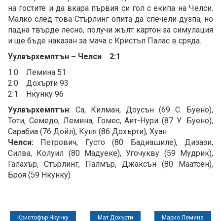
на гостите и да вкара първия си гол с екипа на Челси.
Малко след това Стърлинг опита да спечели дузпа, но
падна твърде лесно, получи жълт картон за симулация
и ще бъде наказан за мача с Кристъл Палас в сряда.
Уулвърхемптън – Челси 2:1
1:0 Лемина 51
2:0 Дохърти 93
2:1 Нкунку 96
Уулвърхемптън
: Са, Килман, Доусън (69 С. Буено),
Тоти, Семедо, Лемина, Гомес, Аит-Нури (87 У. Буено),
Сарабиа (76 Дойл), Куня (86 Дохърти), Хуан
Челси:
Петрович, Густо (80 Бадиашиле), Дизази,
Силва, Колуил (80 Мадуеке), Угочукву (59 Мудрик),
Галахър, Стърлинг, Палмър, Джаксън (80 Маатсен),
Броя (59 Нкунку)
Кристофър Нкунку
Мат Дохърти
Марио Лемина