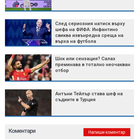
След сериозния натиск върху
шефа на ФИФА: Инфантино
свиква извънредна среща на
върха на футбола
Шок или сензация? Салах
преминава в тотално неочакван
отбор
Антъни Тейлър става шеф на
съдиите в Турция
Коментари
Напиши коментар