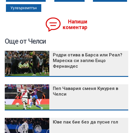
Уулвърхемптън
Напиши
коментар
Още от Челси
Родри отива в Барса или Реал?
Мареска си заплю Енцо
Фернандес
Пеп Чавария сменя Кукурея в
Челси
Юве пак бие без да пусне гол