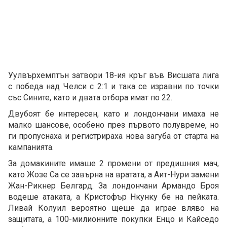
Уулвърхемптън затвори 18-ия кръг във Висшата лига
с победа над Челси с 2:1 и така се изравни по точки
със Сините, като и двата отбора имат по 22.
Двубоят бе интересен, като и лондончани имаха не
малко шансове, особено през първото полувреме, но
ги пропуснаха и регистрираха нова загуба от старта на
кампанията.
За домакините имаше 2 промени от предишния мач,
като Жозе Са се завърна на вратата, а Аит-Нури замени
Жан-Рикнер Белгард. За лондончани Армандо Броя
водеше атаката, а Кристофър Нкунку бе на пейката.
Ливай Колуил вероятно щеше да играе вляво на
защитата, а 100-милионните покупки Енцо и Кайседо