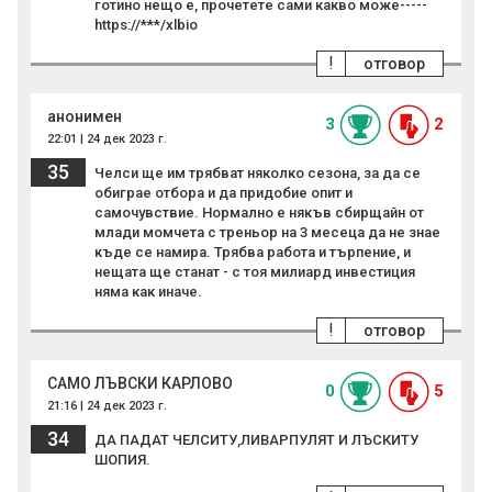
готино нещо е, прочетете сами какво може-----
https://***/xlbio
!
отговор
анонимен
3
2
22:01 | 24 дек 2023 г.
35
Челси ще им трябват няколко сезона, за да се
обиграе отбора и да придобие опит и
самочувствие. Нормално е някъв сбирщайн от
млади момчета с треньор на 3 месеца да не знае
къде се намира. Трябва работа и търпение, и
нещата ще станат - с тоя милиард инвестиция
няма как иначе.
!
отговор
САМО ЛЪВСКИ КАРЛОВО
0
5
21:16 | 24 дек 2023 г.
34
ДА ПАДАТ ЧЕЛСИТУ,ЛИВАРПУЛЯТ И ЛЪСКИТУ
ШОПИЯ.