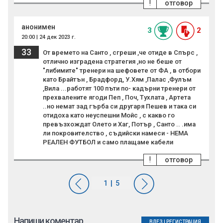
!
отговор
анонимен
3
2
20:00 | 24 дек 2023 г.
33
От времето на Санто , сгреши ,че отиде в Спърс ,
отлично изградена стратегия ,но не беше от
"либимите" тренери на шефовете от ФА , в отбори
като Брайтън , Брадфорд, У.Хям ,Палас ,Фулъм
,Вила ...работят 100 пъти по- кадърни тренери от
прехвалените ягоди Пеп , Поч, Тухлата , Артета
..но немат зад гърба си другаря Пешев и така си
отидоха като неуспешни Мойс , с какво го
превъзхождат Олето и Хаг, Потър , Санто .. .има
ли покровителство , съдийски намеси - НЕМА
РЕАЛЕН ФУТБОЛ и само плащаме кабели
!
отговор
Напиши коментар
ВЛЕЗ
|
РЕГИСТРАЦИЯ