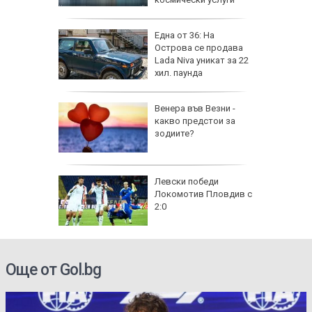
на
Една от 36: На
нал в
Острова се продава
Lada Niva уникат за 22
хил. паунда
рола по
Венера във Везни -
какво предстои за
а арести
зодиите?
Левски победи
Локомотив Пловдив с
2:0
Още от Gol.bg