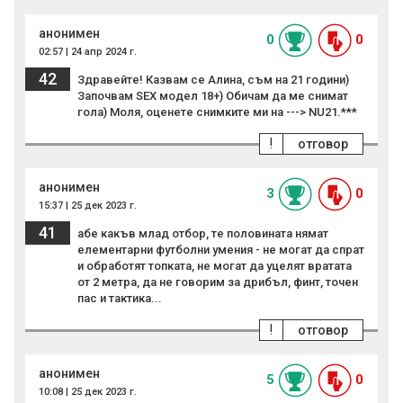
анонимен
0
0
02:57 | 24 апр 2024 г.
42
Здравейте! Казвам се Алина, съм на 21 години)
Започвам SEX модел 18+) Обичам да ме снимат
гола) Моля, оценете снимките ми на ---> NU21.***
!
отговор
анонимен
3
0
15:37 | 25 дек 2023 г.
41
абе какъв млад отбор, те половината нямат
елементарни футболни умения - не могат да спрат
и обработят топката, не могат да уцелят вратата
от 2 метра, да не говорим за дрибъл, финт, точен
пас и тактика...
!
отговор
анонимен
5
0
10:08 | 25 дек 2023 г.