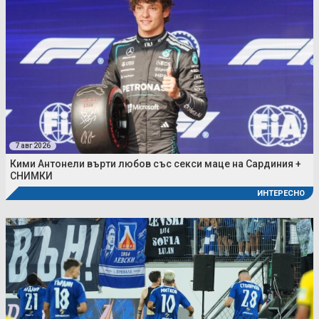
7 авг 2026
Кими Антонели върти любов със секси маце на Сардиния +
СНИМКИ
ИНТЕРЕСНО