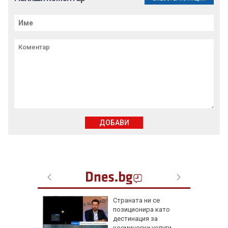
ДОБАВИ
а най-
Страната ни се
ник на
позиционира като
дестинация за
космически услуги