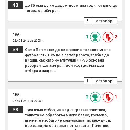
40
до 35 еми да им дадем десетина годинки дано до
тогава се обиграят
!
отговор
166
1
2
22:49 | 24 дек 2023 г.
39
Само Пеп може да се справи с толкова много
футболисти, Поч не е за тая работа, трябва да
видиш, как като има титуляри и 4/5 основни
резерви, ще заиграят всичко, тука има два
отбора и нищо....
!
отговор
155
2
1
22:47 | 24 дек 2023 г.
38
Тука няма отбор, има една грешна политика,
топката се обработва много бавно, тромаво,
играчите изобщо не комуникират по между си,
все едно, че са хванати от улицата...Почетино