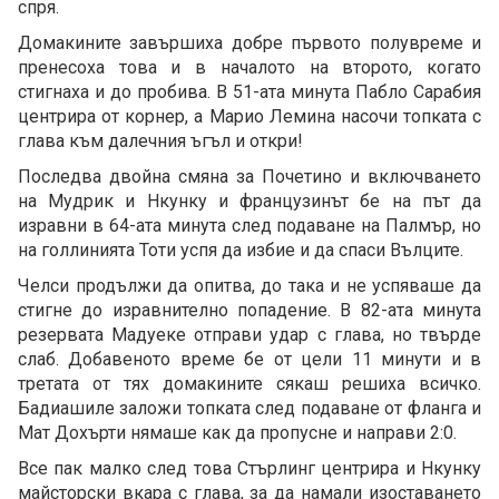
спря.
Домакините завършиха добре първото полувреме и
пренесоха това и в началото на второто, когато
стигнаха и до пробива. В 51-ата минута Пабло Сарабия
центрира от корнер, а Марио Лемина насочи топката с
глава към далечния ъгъл и откри!
Последва двойна смяна за Почетино и включването
на Мудрик и Нкунку и французинът бе на път да
изравни в 64-ата минута след подаване на Палмър, но
на голлинията Тоти успя да избие и да спаси Вълците.
Челси продължи да опитва, до така и не успяваше да
стигне до изравнително попадение. В 82-ата минута
резервата Мадуеке отправи удар с глава, но твърде
слаб. Добавеното време бе от цели 11 минути и в
третата от тях домакините сякаш решиха всичко.
Бадиашиле заложи топката след подаване от фланга и
Мат Дохърти нямаше как да пропусне и направи 2:0.
Все пак малко след това Стърлинг центрира и Нкунку
майсторски вкара с глава, за да намали изоставането