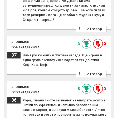
също има вина, ясно е, че Джаксън има
затруднения пред гола, ами ти за капак го пускаш
и с Броя, който е същото дърво... за кога ги пази
тези резерви ? Кога ще пробва с Мудрик Нкуку и
Стърлинг напред ?
!
отговор
анонимен
5
2
22:37 | 24 дек 2023 г.
37
Няма руски кинти и Чукотка изпада. Ще играят в
една група с Милоу и ще падат от тях до откат.
Кеф. Кеф. Кеф.
!
отговор
анонимен
0
3
22:22 | 24 дек 2023 г.
36
Хора, чували ли сте за аналог на виаграта, който е
3 пъти по-ефективен и напълно безопасен на
всяка възраст, а и лекува мъжки болести. Лично
го тествах и сега го препоръчвам на всички, мега