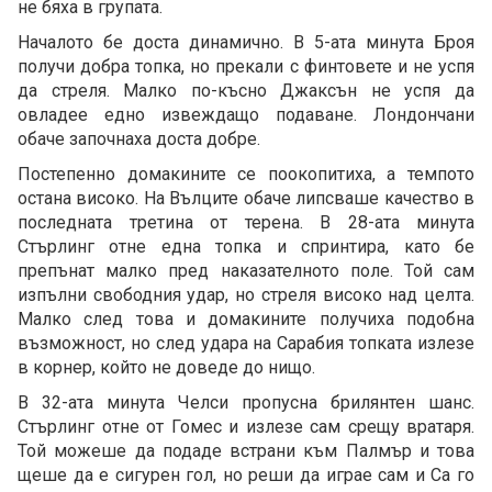
не бяха в групата.
Началото бе доста динамично. В 5-ата минута Броя
получи добра топка, но прекали с финтовете и не успя
да стреля. Малко по-късно Джаксън не успя да
овладее едно извеждащо подаване. Лондончани
обаче започнаха доста добре.
Постепенно домакините се поокопитиха, а темпото
остана високо. На Вълците обаче липсваше качество в
последната третина от терена. В 28-ата минута
Стърлинг отне една топка и спринтира, като бе
препънат малко пред наказателното поле. Той сам
изпълни свободния удар, но стреля високо над целта.
Малко след това и домакините получиха подобна
възможност, но след удара на Сарабия топката излезе
в корнер, който не доведе до нищо.
В 32-ата минута Челси пропусна брилянтен шанс.
Стърлинг отне от Гомес и излезе сам срещу вратаря.
Той можеше да подаде встрани към Палмър и това
щеше да е сигурен гол, но реши да играе сам и Са го