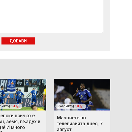
ДОБАВИ
г 2026 |
14
7 авг 2026 |
10
Левски всичко е
Мачовете по
ън, земя, въздух и
телевизията днес, 7
да! И много
август