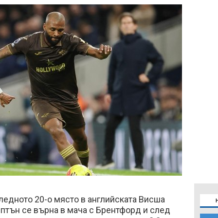
ледното 20-о място в английската Висша
птън се върна в мача с Брентфорд и след