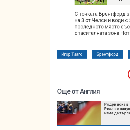
С точката Брентфорд з
на 3 от Челси и води 
последното място със 
спасителната зона Нот
Игор Тиаго
Брентфорд
Още от Англия
Родри иска в 
Реал се нацуп
няма да търс