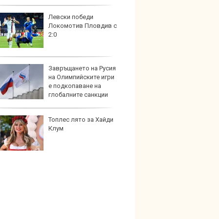
Левски победи
Защо 
Локомотив Пловдив с
остав
2:0
жегат
Завръщането на Русия
Автом
на Олимпийските игри
под з
е подкопаване на
на дв
глобалните санкции
Топлес лято за Хайди
Карав
Клум
най-г
недос
елект