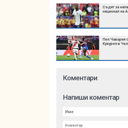
Съдят за нап
национал на А
Пеп Чавария 
Кукурея в Че
Коментари
Напиши коментар