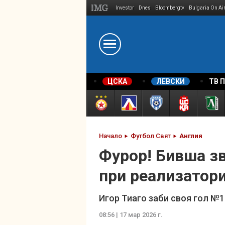
Investor
Dnes
Bloombergtv
Bulgaria On Ai
Megavselena.bg
ЦСКА
ЛЕВСКИ
ТВ 
Начало
Футбол Свят
Англия
Фурор! Бивша зв
при реализатор
Игор Тиаго заби своя гол №1
08:56 | 17 мар 2026 г.