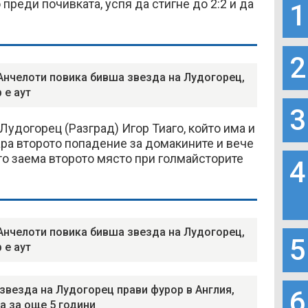
 преди почивката, успя да стигне до 2:2 и да
1
2
Анчелоти повика бивша звезда на Лудогорец,
 е аут
3
Лудогорец (Разград) Игор Тиаго, който има и
ара второто попадение за домакините и вече
ато заема второто място при голмайсторите
4
Анчелоти повика бивша звезда на Лудогорец,
5
 е аут
звезда на Лудогорец прави фурор в Англия,
6
а за още 5 години