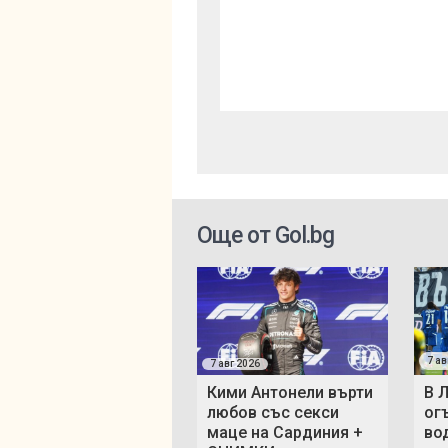
Още от Gol.bg
7 ав
7 авг 2026
Кими Антонели върти
В 
любов със секси
ог
маце на Сардиния +
во