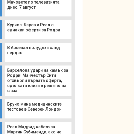
Мачовете по телевизията
днес, 7 август
Куриоз: Барса и Реал с
еднакви оферти за Родри
В Арсенал полудяха след
пердах
Барселона удари на камък за
Родри! Манчестър Сити
отхвърли първата оферта,
сделката влиза в решителна
фаза
Бруно мина медицинските
тестове в Северен Лондон
Реал Мадрид набеляза
Мартин Субименди, ако не