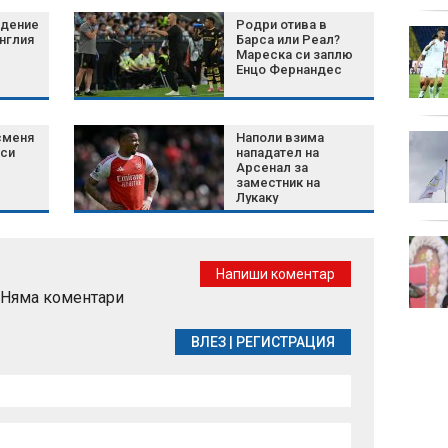
адение
Родри отива в
Затягат контрола по
нглия
Барса или Реал?
плажовете в
Мареска си заплю
Енцо Фернандес
Халкидики, има арести
сменя
Наполи взима
Късна емисия
лси
нападател на
Арсенал за
заместник на
Лукаку
Турция внедри AI
система за откриване
Напиши коментар
на терористични
Няма коментари
организации
ВЛЕЗ
|
РЕГИСТРАЦИЯ