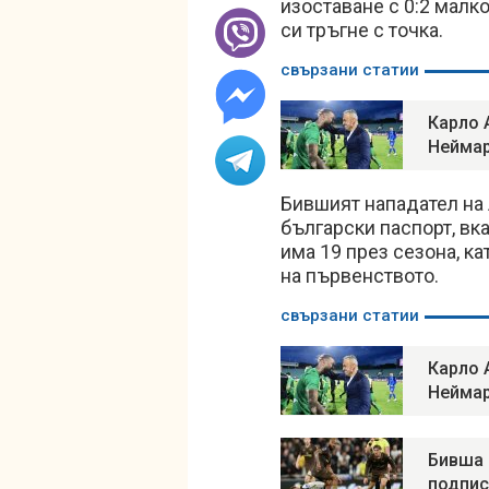
изоставане с 0:2 малко
си тръгне с точка.
свързани статии
Карло 
Неймар
Бившият нападател на 
български паспорт, вк
има 19 през сезона, к
на първенството.
свързани статии
Карло 
Неймар
Бивша 
подпис