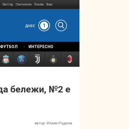
Start.bg
Chernomore
Posoka
Boec
1
ДНЕС
 ФУТБОЛ
ИНТЕРЕСНО
да бележи, №2 е
автор:
Илиян Радков