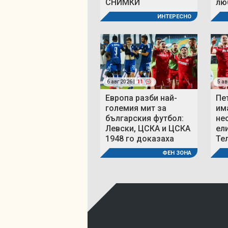
СНИМКИ
люб
ИНТЕРЕСНО
6 авг 2026 |
11
5 ав
Европа разби най-
Пе
големия мит за
им
българския футбол:
не
Левски, ЦСКА и ЦСКА
ел
1948 го доказаха
Те
ФЕН ЗОНА