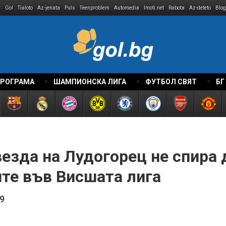
r
Gol
Tialoto
Az-jenata
Puls
Teenproblem
Automedia
Imoti.net
Rabota
Az-deteto
Blog
ПРОГРАМА
ШАМПИОНСКА ЛИГА
ФУТБОЛ СВЯТ
БГ
езда на Лудогорец не спира 
ите във Висшата лига
9