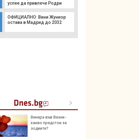
успее да привлече Родри
ОФИЦИАЛНО: Вини Жуниор
остава в Мадрид до 2032
Венера във Везни -
Toyota
какво предстои за
999 9
зодиите?
търси