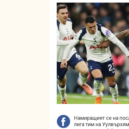
Намиращият се на пос
лига тим на Уулвърхям