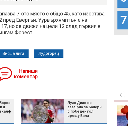
апазва 7-ото място с общо 45, като изостава
7
с 2 пред Евертън. Уурвърхямптън е на
17, но се движи на цели 12 след първия в
ингам Форест.
Висша лига
Лудогорец
Напиши
коментар
Барса:
Луис Диас се
и и
завърна за Байерн
Green Day пусна
и халф
с победен гол
денонощен канал в
срещу Вила
YouTube