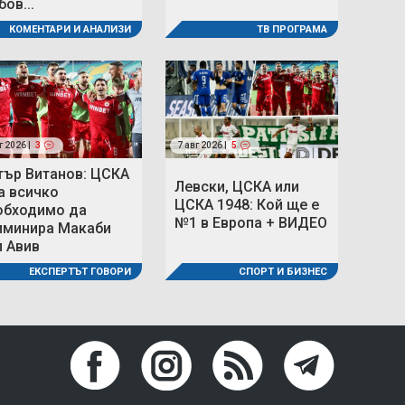
ов...
ТВ ПРОГРАМА
КОМЕНТАРИ И АНАЛИЗИ
г 2026 |
3
7 авг 2026 |
5
тър Витанов: ЦСКА
Левски, ЦСКА или
а всичко
ЦСКА 1948: Кой ще е
обходимо да
№1 в Европа + ВИДЕО
иминира Макаби
л Авив
СПОРТ И БИЗНЕС
ЕКСПЕРТЪТ ГОВОРИ