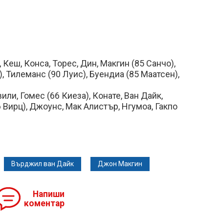
Кеш, Конса, Торес, Дин, Макгин (85 Санчо),
, Тилеманс (90 Луис), Буендиа (85 Маатсен),
и, Гомес (66 Киеза), Конате, Ван Дайк,
 Вирц), Джоунс, Мак Алистър, Нгумоа, Гакпо
Върджил ван Дайк
Джон Макгин
Напиши
коментар