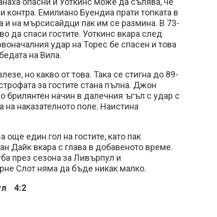
наха опасни и Уоткинс може да сълява, че
 контра. Емилиано Буендиа прати топката в
а и на мърсисайдци пак им се размина. В 73-
во да спаси гостите. Уоткинс вкара след
рвоначалния удар на Торес бе спасен и това
бедата на Вила.
зе, но какво от това. Така се стигна до 89-
астрофата за гостите стана пълна. Джон
по брилянтен начин в далечния ъгъл с удар с
а на наказателното поле. Наистина
 още един гол на гостите, като пак
ан Дайк вкара с глава в добавеното време.
уба през сезона за Ливърпул и
рне Слот няма да бъде никак малко.
ул 4:2