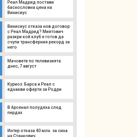
Реал Мадрид постави
баснословна цена на
Винисиус
Винисиус отказа нов договор
с Реал Мадрид? Миятович
разкри кой клуб е готов да
счупи трансферния рекорд за
него
Мачовете по телевизията
днес, 7 август
Куриоз: Барса и Реал с
еднакви оферти за Родри
В Арсенал полудяха след
пердах
Интер отказа 40 млн. за сина
на Станкович