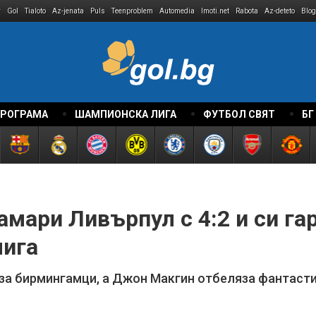
r
Gol
Tialoto
Az-jenata
Puls
Teenproblem
Automedia
Imoti.net
Rabota
Az-deteto
Blog
ПРОГРАМА
ШАМПИОНСКА ЛИГА
ФУТБОЛ СВЯТ
БГ
мари Ливърпул с 4:2 и си га
лига
 за бирмингамци, а Джон Макгин отбеляза фантаст