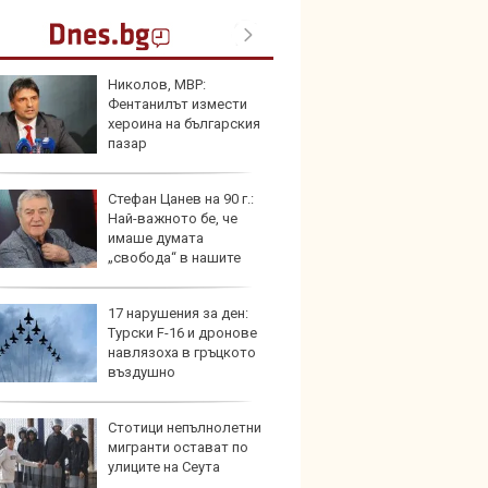
Николов, МВР:
Пет с
Фентанилът измести
Mazda
хероина на българския
пазар
Стефан Цанев на 90 г.:
Защо 
Най-важното бе, че
замес
имаше думата
спира
„свобода“ в нашите
ве
17 нарушения за ден:
Над м
Турски F-16 и дронове
Tesla 
навлязоха в гръцкото
разпа
въздушно
окачв
ранство
Стотици непълнолетни
Герма
мигранти остават по
Ferrari
улиците на Сеута