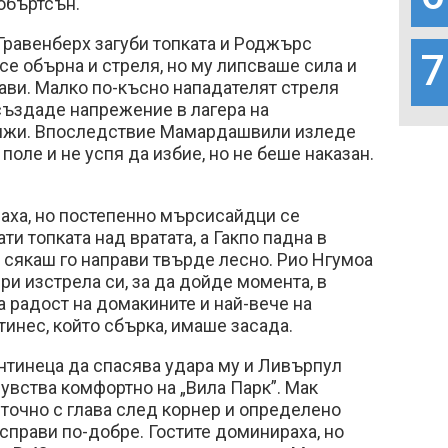
объртсън.
Гравенберх загуби топката и Роджърс
7
 се обърна и стреля, но му липсваше сила и
ви. Малко по-късно нападателят стреля
 създаде напрежение в лагера на
ължи. Впоследствие Мамардашвили изледе
поле и не успя да избие, но не беше наказан.
ха, но постепенно мърсисайдци се
ти топката над вратата, а Гакпо падна в
о сякаш го направи твърде лесно. Рио Нгумоа
ри изстрела си, за да дойде момента, в
за радост на домакините и най-вече на
инес, който сбърка, имаше засада.
нтинеца да спасява удара му и Ливърпул
вства комфортно на „Вила Парк”. Мак
точно с глава след корнер и определено
справи по-добре. Гостите доминираха, но