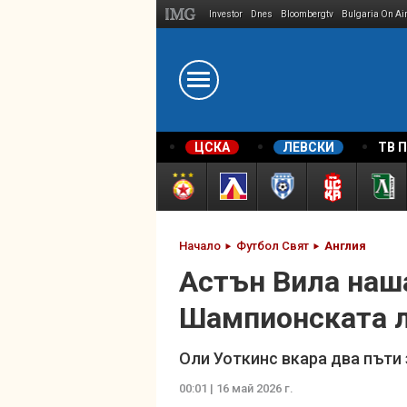
Investor
Dnes
Bloombergtv
Bulgaria On Ai
Megavselena.bg
ЦСКА
ЛЕВСКИ
ТВ 
Начало
Футбол Свят
Англия
Астън Вила наша
Шампионската 
Оли Уоткинс вкара два пъти
00:01 | 16 май 2026 г.