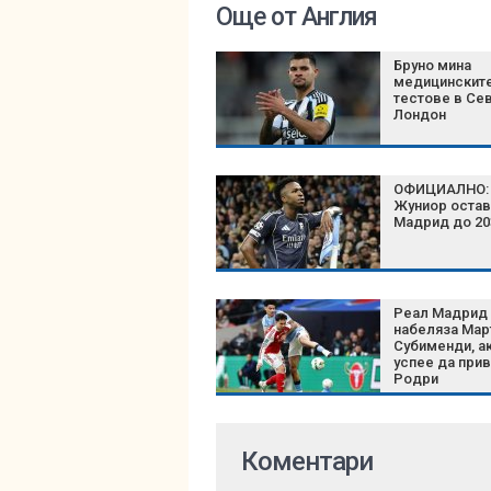
Още от Англия
Бруно мина
медицинскит
тестове в Се
Лондон
ОФИЦИАЛНО: 
Жуниор остав
Мадрид до 20
Реал Мадрид
набеляза Мар
Субименди, а
успее да при
Родри
Коментари