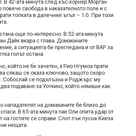
л. В 42-ата минута след къс корнер Морган
повече свобода в наказателното поле и с
рати топката в далечния ъгъл – 1:0. При този
ата.
стана още по-интересно. В 52-ата минута
ан Дайк вкара с глава. Домакините
ние, а ситуацията бе прегледана и от ВАР за
етка голът остана.
с, който не бе зачетен, а Рио Нгумоа прати
ова сякаш се оказа ключово, защото скоро
е. Собослай се подхлъзна и Роджърс му
едва подаване за Уоткинс, който нямаше как
о нападателят на домакините бе близо до
спаси. В 65-ата минута пак Оли опита удар от
 на гостите се справи. Слот пък пусна Киеза
ени нещата.