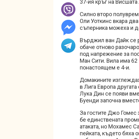
37-ия кръг на Висшата 
Силно второ полувреме
Оли Уоткинс вкара два
съперника можеха и д
Върджил ван Дайк се р
обаче отново разочаров
под напрежение за пос
Ман Сити. Вила има 62 
понастоящем е 4-и.
Домакините изглеждах
в Лига Европа другата
Лука Дин се появи вме
Буенди започна вмест
За гостите Джо Гомес
бе единствената промя
атаката, но Мохамес Са
пейката, където бяха 