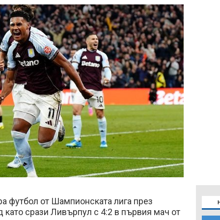
ра футбол от Шампионската лига през
 като срази Ливърпул с 4:2 в първия мач от