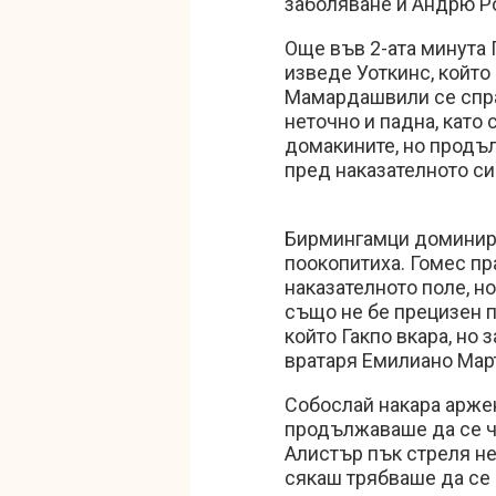
заболяване и Андрю Р
Още във 2-ата минута 
изведе Уоткинс, който
Мамардашвили се спра
неточно и падна, като
домакините, но прод
пред наказателното си 
Бирмингамци доминира
поокопитиха. Гомес пра
наказателното поле, н
също не бе прецизен п
който Гакпо вкара, но 
вратаря Емилиано Март
Собослай накара арже
продължаваше да се чу
Алистър пък стреля не
сякаш трябваше да се 