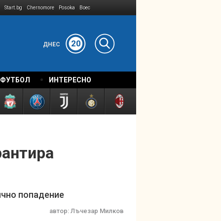
Start.bg
Chernomore
Posoka
Boec
20
ДНЕС
 ФУТБОЛ
ИНТЕРЕСНО
рантира
ично попадение
автор:
Лъчезар Милков