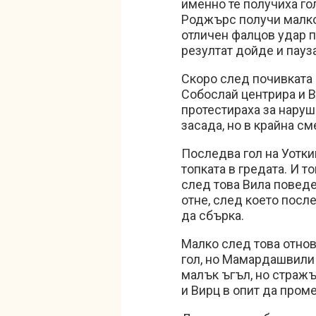
именно те получиха го
Роджърс получи малко 
отличен фалцов удар п
резултат дойде и пауз
Скоро след почивката 
Собослай центрира и В
протестираха за наруше
засада, но в крайна см
Последва гол на Уоткин
топката в гредата. И т
след това Вила повед
отне, след което посл
да сбърка.
Малко след това отнов
гол, но Мамардашвили 
малък ъгъл, но стражът
и Вирц в опит да пром