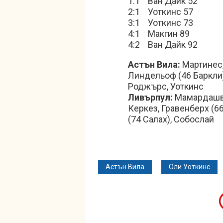
1:1 Ван Дайк 52
2:1 Уоткинс 57
3:1 Уоткинс 73
4:1 Макгин 89
4:2 Ван Дайк 92
Астън Вила:
Мартинес, 
Линдельоф (46 Баркли)
Роджърс, Уоткинс
Ливърпул:
Мамардашвил
Керкез, Гравенберх (66
(74 Салах), Собослай
Астън Вила
Оли Уоткинс