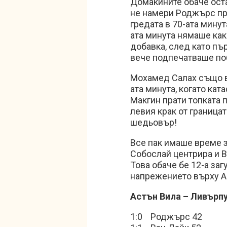
Домакините обаче оста
не намери Роджърс при
гредата в 70-ата минут
ата минута нямаше как
добавка, след като пъ
вече подпечатваше по
Мохамед Салах също вле
ата минута, когато кат
Макгин прати топката 
левия крак от границат
шедьовър!
Все пак имаше време за
Собослай центрира и В
Това обаче бе 12-а заг
напрежението върху А
Астън Вила – Ливърп
1:0 Роджърс 42