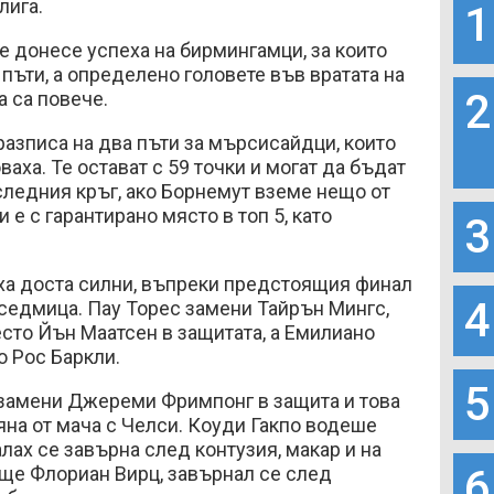
лига.
1
 донесе успеха на бирмингамци, за които
 пъти, а определено головете във вратата на
2
а са повече.
азписа на два пъти за мърсисайдци, които
аха. Те остават с 59 точки и могат да бъдат
ледния кръг, ако Борнемут вземе нещо от
и е с гарантирано място в топ 5, като
3
а доста силни, въпреки предстоящия финал
4
 седмица. Пау Торес замени Тайрън Мингс,
сто Йън Маатсен в защитата, а Емилиано
о Рос Баркли.
5
 замени Джереми Фримпонг в защита и това
на от мача с Челси. Коуди Гакпо водеше
лах се завърна след контузия, макар и на
6
още Флориан Вирц, завърнал се след