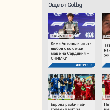
Още от Gol.bg
7 авг 2026 |
3
8 ав
Кими Антонели върти
Та
любов със секси
на
маце на Сардиния +
жи
СНИМКИ
ИНТЕРЕСНО
6 авг 2026 |
11
5 ав
Европа разби най-
Пе
големия мит за
им