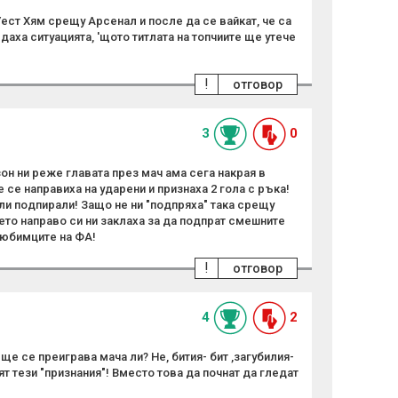
Уест Хям срещу Арсенал и после да се вайкат, че са
аха ситуацията, 'щото титлата на топчиите ще утече
!
отговор
3
0
н ни реже главата през мач ама сега накрая в
 се направиха на ударени и признаха 2 гола с ръка!
ли подпирали! Защо не ни "подпряха" така срещу
ето направо си ни заклаха за да подпрат смешните
любимците на ФА!
!
отговор
4
2
 ще се преиграва мача ли? Не, бития- бит ,загубилия-
ят тези "признания"! Вместо това да почнат да гледат