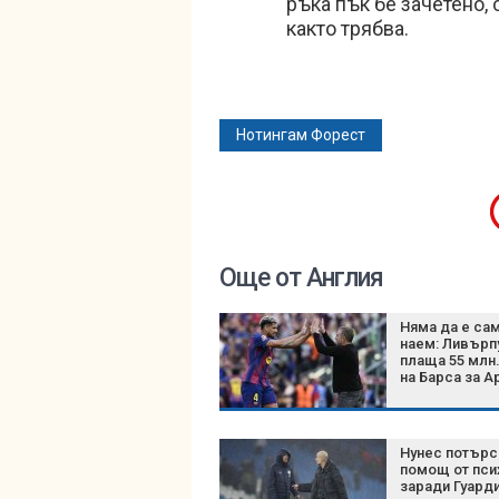
ръка пък бе зачетено,
както трябва.
Нотингам Форест
Още от Англия
Няма да е са
наем: Ливърп
плаща 55 млн
на Барса за А
Нунес потърс
помощ от пси
заради Гуард