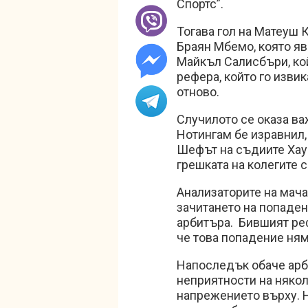
Спортс”.
Тогава гол на Матеуш К
Браян Мбемо, която яв
Майкъл Салисбъри, кой
рефера, който го изви
отново.
Случилото се оказа ва
Нотингам бе изравнил, 
Шефът на съдиите Хауъ
грешката на колегите с
Анализаторите на мача
зачитането на попаден
арбитъра. Бившият ре
че това попадение ням
Напоследък обаче арб
неприятности на някол
напрежението върху. 