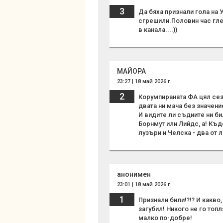
3
Да бяха признали гола на 
сгрешили.Половин час глед
в канала....))
MAЙОРА
23:27 | 18 май 2026 г.
2
Корумпираната ФА цял сезо
двата ни мача без значение
И видите ли съдиите ни би
Борнмут или Лийдс, а! Къд
лузъри и Челска - два от 
анонимен
23:01 | 18 май 2026 г.
1
Признали били!?!? И какво,
загубил! Никого не го топл
малко по-добре!