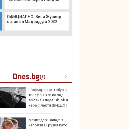
ОФИЦИАЛНО: Вини Жуниор
остава в Мадрид до 2032
Шофьор на автобус с
В Кит
телефон в ръка зад
забра
волана: Гледа TikTok и
автом
кара с лакти (ВИДЕО)
Медведев: Западът
Този н
използва Грузия като
може 