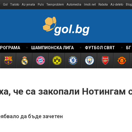
r
Gol
Tialoto
Az-jenata
Puls
Teenproblem
Automedia
Imoti.net
Rabota
Az-deteto
Blog
ПРОГРАМА
ШАМПИОНСКА ЛИГА
ФУТБОЛ СВЯТ
БГ
ха, че са закопали Нотингам
рябвало да бъде зачетен