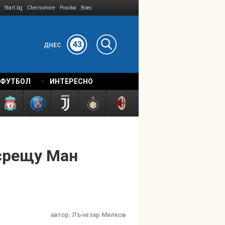
Start.bg
Chernomore
Posoka
Boec
43
ДНЕС
 ФУТБОЛ
ИНТЕРЕСНО
 срещу Ман
автор:
Лъчезар Милков