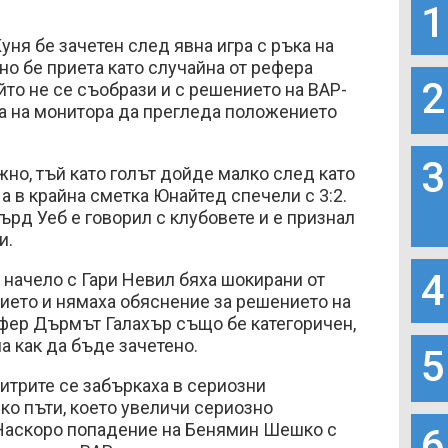
1
уня бе зачетен след явна игра с ръка на
но бе приета като случайна от рефера
2
то не се съобрази и с решението на ВАР-
ка на монитора да прегледа положението
3
жно, тъй като голът дойде малко след като
а в крайна сметка Юнайтед спечели с 3:2.
рд Уеб е говорил с клубовете и е признал
и.
4
 начело с Гари Невил бяха шокирани от
ието и нямаха обяснение за решението на
фер Дърмът Галахър също бе категоричен,
а как да бъде зачетено.
5
итрите се забъркаха в сериозни
ко пъти, което увеличи сериозно
Наскоро попадение на Бенямин Шешко с
6