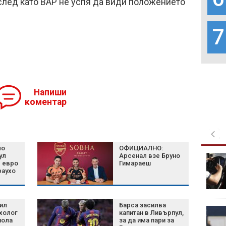
 след като ВАР не успя да види положението
7
Напиши
коментар
мо
ОФИЦИАЛНО:
ул
Арсенал взе Бруно
Експерт: България
. евро
Гимараеш
няма готовност за
раухо
защита от дронове
ил
Барса засилва
Над 6000 декара
холог
капитан в Ливърпул,
изгоряха при пожара
иола
за да има пари за