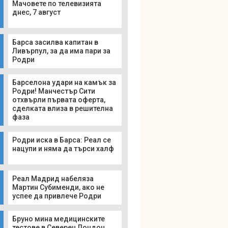
Мачовете по телевизията
днес, 7 август
Барса засилва капитан в
Ливърпул, за да има пари за
Родри
Барселона удари на камък за
Родри! Манчестър Сити
отхвърли първата оферта,
сделката влиза в решителна
фаза
Родри иска в Барса: Реал се
нацупи и няма да търси халф
Реал Мадрид набеляза
Мартин Субименди, ако не
успее да привлече Родри
Бруно мина медицинските
тестове в Северен Лондон