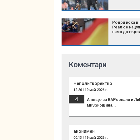
Родри иска в 
Реал се нацуп
няма да търс
Коментари
Неполиткоректно
12:26 | 19 май 2026 г.
4
А нещо за ВАРсеналя и Ли
миSSирщина...
анонимен
00:13 | 19 май 2026 г.