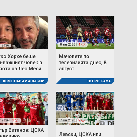
8 авг 2026 |
4
г 2026
тко Хорхе беше
Мачовете по
й-важният човек в
телевизията днес, 8
вота на Лео Меси
август
КОМЕНТАРИ И АНАЛИЗИ
ТВ ПРОГРАМА
г 2026 |
3
7 авг 2026 |
5
тър Витанов: ЦСКА
Левски, ЦСКА или
а всичко