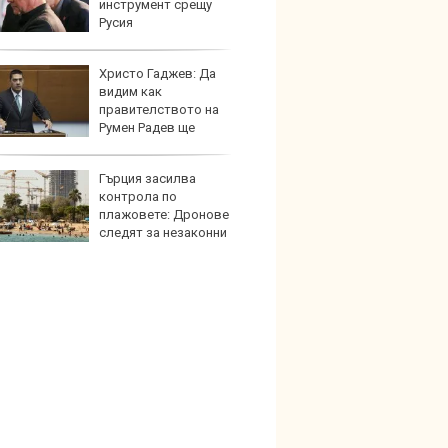
инструмент срещу
Европ
Русия
Христо Гаджев: Да
Домаш
видим как
губи о
правителството на
стена
Румен Радев ще
зареж
и националния ни интерес
Гърция засилва
Кой гу
контрола по
нашес
плажовете: Дронове
китай
следят за незаконни
и и ограничен достъп