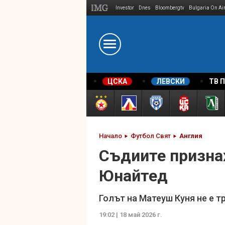
Investor
Dnes
Bloombergtv
Bulgaria On Ai
Megavselena.bg
ЦСКА
ЛЕВСКИ
ТВ 
Начало
Футбол Свят
Англия
Съдиите призна
Юнайтед
Голът на Матеуш Куня не е т
19:02 | 18 май 2026 г.