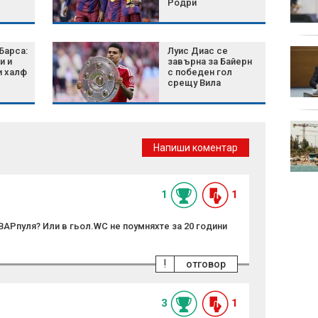
Родри
край Асеновград,
огънят е овладян
Барса:
Луис Диас се
"Интер" победи
и и
завърна за Байерн
"Ювентус" в зрелищно
и халф
с победен гол
дерби в Пърт
срещу Вила
защит
"Левски" отнесе 23 000
евро глоба от УЕФА
Напиши коментар
чадър
1
1
ВАРпуля? Или в гьол.WC не поумняхте за 20 години
!
отговор
3
1