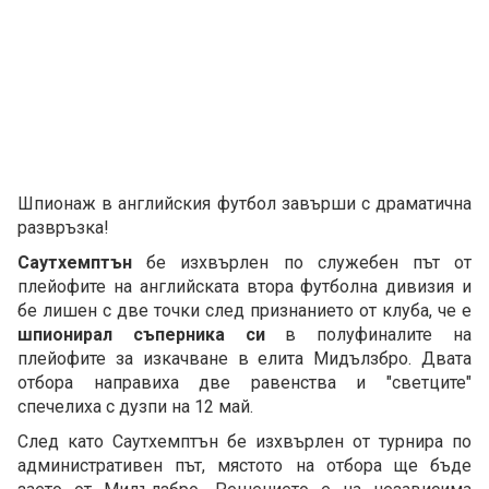
Шпионаж в английския футбол завърши с драматична
развръзка!
Саутхемптън
бе изхвърлен по служебен път от
плейофите на английската втора футболна дивизия и
бе лишен с две точки след признанието от клуба, че е
шпионирал съперника си
в полуфиналите на
плейофите за изкачване в елита Мидълзбро. Двата
отбора направиха две равенства и "светците"
спечелиха с дузпи на 12 май.
След като Саутхемптън бе изхвърлен от турнира по
административен път, мястото на отбора ще бъде