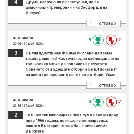
4
Друми, нарочно ли си пропуснал, че са
шпионирали тренировки и на Оксфорд, и на
Ипсуич?
!
отговор
анонимен
9
2
22:06 | 19 май 2026 г.
3
Пълни идиoтщини! ФА има ли право да взема
такива решения? Как точно едно наблюдаване на
тренировка може да повлияе на резултата.
Повечето от водещите отбори във ВЛ показват
на живо тренировките на техните отбори. Ужас!
!
отговор
анонимен
4
7
21:46 | 19 май 2026 г.
2
Те и Левски шпионираха Ливъпул и Реал Мадрид
през 1966 година, но нищо не им направиха,
защото България тогава беше независима
държава