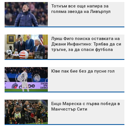
Тотнъм все още напира за
голяма звезда на Ливърпул
Луиш Фиго поиска оставката на
Джани Инфантино: Трябва да си
тръгне, за да спаси футбола
Юве пак бие без да пусне гол
Енцо Мареска с първа победа в
Манчестър Сити