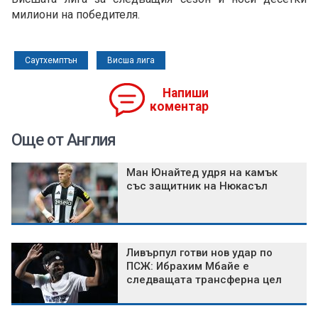
милиони на победителя.
Саутхемптън
Висша лига
Напиши
коментар
Още от Англия
Ман Юнайтед удря на камък
със защитник на Нюкасъл
Ливърпул готви нов удар по
ПСЖ: Ибрахим Мбайе е
следващата трансферна цел