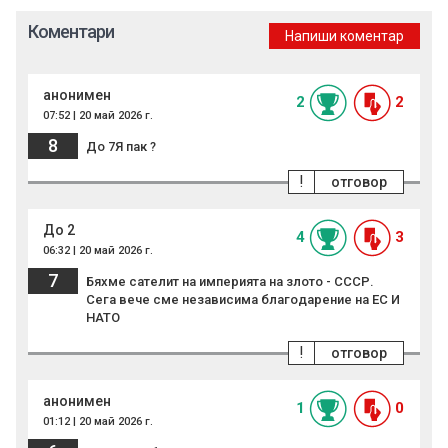
Коментари
Напиши коментар
анонимен
2
2
07:52 | 20 май 2026 г.
8
До 7Я пак ?
!
отговор
До 2
4
3
06:32 | 20 май 2026 г.
7
Бяхме сателит на империята на злото - СССР.
Сега вече сме независима благодарение на ЕС И
НАТО
!
отговор
анонимен
1
0
01:12 | 20 май 2026 г.