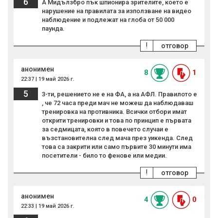
6
А Мидълзбро пък шпионира зрителите, което е
нарушение на правилата за използване на видео
наблюдение и подлежат на глоба от 50 000
паунда.
!
отговор
анонимен
8
1
22:37 | 19 май 2026 г.
5
3-ти, решението не е на ФА, а на АФЛ. Правилото е
, че 72 часа преди мач не можеш да наблюдаваш
тренировка на противника. Всички отбори имат
открити тренировки и това по принцип е първата
за седмицата, която в повечето случаи е
възстановителна след мача през уикенда. След
това са закрити или само първите 30 минути има
посетители - било то фенове или медии.
!
отговор
анонимен
4
0
22:33 | 19 май 2026 г.