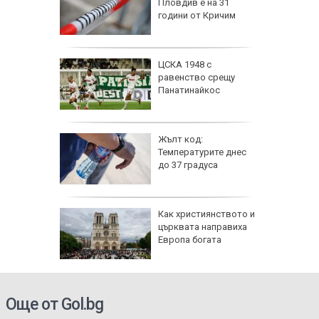
Пловдив е на 31
ски сили
години от Кричим
тични
се даде
ЦСКА 1948 с
кос" в
равенство срещу
а на
Панатинайкос
е
 6
Жълт код:
Температурите днес
 и
до 37 градуса
о 39
е
Как християнството и
ви са
църквата направиха
й
Европа богата
 ден
електри
Още от Gol.bg