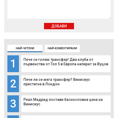
ДОБАВИ
НАЙ-ЧЕТЕНИ
НАЙ-КОМЕНТИРАНИ
1
Пече се голям трансфер! Два клуба от
първенства от Топ 5 в Европа напират за Вуцов
2
Пече ли се мега трансфер? Винисиус
пристигна в Лондон
3
Реал Мадрид постави баснословна цена на
Винисиус