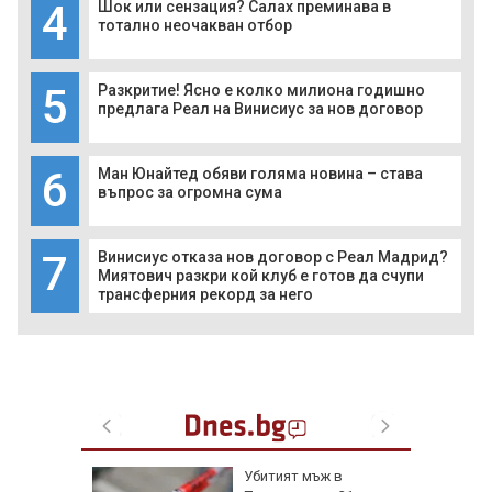
4
Шок или сензация? Салах преминава в
тотално неочакван отбор
5
Разкритие! Ясно е колко милиона годишно
предлага Реал на Винисиус за нов договор
6
Ман Юнайтед обяви голяма новина – става
въпрос за огромна сума
7
Винисиус отказа нов договор с Реал Мадрид?
Миятович разкри кой клуб е готов да счупи
трансферния рекорд за него
я
Убитият мъж в