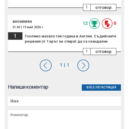
!
отговор
анонимен
12
0
21:45 | 19 май 2026 г.
1
Гоолямо мазало тая година в Англия. Съдийските
решения от 1 кръг не спират да са скандални
!
отговор
Напиши коментар
ВЛЕЗ
|
РЕГИСТРАЦИЯ