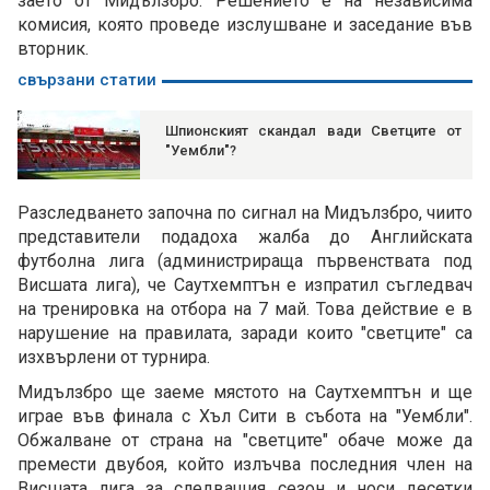
заето от Мидълзбро. Решението е на независима
комисия, която проведе изслушване и заседание във
вторник.
свързани статии
Шпионският скандал вади Светците от
"Уембли"?
Разследването започна по сигнал на Мидълзбро, чиито
представители подадоха жалба до Английската
футболна лига (администрираща първенствата под
Висшата лига), че Саутхемптън е изпратил съгледвач
на тренировка на отбора на 7 май. Това действие е в
нарушение на правилата, заради които "светците" са
изхвърлени от турнира.
Мидълзбро ще заеме мястото на Саутхемптън и ще
играе във финала с Хъл Сити в събота на "Уембли".
Обжалване от страна на "светците" обаче може да
премести двубоя, който излъчва последния член на
Висшата лига за следващия сезон и носи десетки