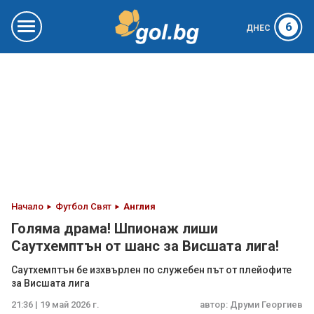
6
ДНЕС
Начало
Футбол Свят
Англия
Голяма драма! Шпионаж лиши
Саутхемптън от шанс за Висшата лига!
Саутхемптън бе изхвърлен по служебен път от плейофите
за Висшата лига
21:36 | 19 май 2026 г.
автор:
Друми Георгиев